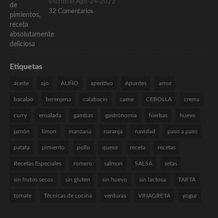
Escrito el Ago-24-2023
32 Comentarios
Etiquetas
aceite
ajo
ALIÑO
aperitivo
Apuntes
arroz
bacalao
berenjena
calabacin
carne
CEBOLLA
crema
curry
ensalada
gambas
gastrónomia
hierbas
huevo
jamón
limon
manzana
naranja
navidad
paso a paso
patata
pimiento
pollo
queso
receta
recetas
Recetas Especiales
romero
salmon
SALSA
setas
sin frutos secos
sin gluten
sin huevo
sin lactosa
TARTA
tomate
Técnicas de cocina
verduras
VINAGRETA
yogur