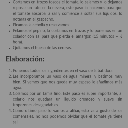
Cortamos en trozos toscos el tomate, lo salamos y lo dejamos
Aderezos, salsas, vinagretas, especias, hierbas aromáticas o
reposar un rato en la nevera, este paso lo hacemos para que
aditivos
el tomate absorba la sal y comience a soltar sus líquidos, lo
notaras en el gazpacho.
Especias, mezclas de especias
Picamos la cebolla y reservamos.
Pelamos el pepino, lo cortamos en trozos y lo ponemos en un
Hierbas aromáticas
colador con sal para que pierda el amargor, (15 minutos – ½
hora).
Aceites
Quitamos el hueso de las cerezas.
Mojos y pastas
Elaboración:
Sales y polvos
Ponemos todos los ingredientes en el vaso de la batidora
Les incorporamos un vaso de agua mineral y batimos muy
Salsas y mojos
bien. Si vemos que nos queda muy espeso le añadimos más
agua.
Adobos
Colamos por un tamiz fino. Este paso es súper importante, al
colarlo nos quedara un liquido cremoso y suave sin
Aperitivos
tropezones desagradables.
Como ultimo paso lo vamos a aliñar, esto va a gusto de los
Bebidas
comensales, no nos podemos olvidar que el tomate ya tiene
sal.
Bocadillos, hamburguesas, sándwich, emparedados, tostas y