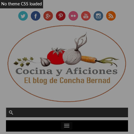
No theme CSS loaded