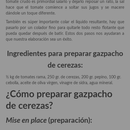
Historia de la gastronomía, platos celebres, cocineros, críticos,
tomate crudo es primordial salarlo y dejarlo reposar un rato, la sal
historias culinarias y otras cosas
hace que el tomate comience a soltar sus jugos y se macere
dándole un toque diferente.
Origen y evolución de la comida
También es súper importante colar el liquido resultante, hay que
pasarlo por un colador fino para quitarle todo resto flotante que
Protocolo y buenas maneras.
pueda quedar después de batir. Estos dos pasos nos ayudaran a
que nuestra elaboración sea un éxito.
Ocio – restaurantes, bares, tabernas
Ingredientes para preparar gazpacho
Viajes eno-gastro-turísticos
de cerezas:
En El Candelero
Las opiniones de la «Cocinera»
½ kg de tomates rama, 250 gr. de cerezas, 200 gr. pepino, 100 gr.
cebolla, aceite de oliva virgen, vinagre de sidra, agua mineral.
Prensa
¿Cómo preparar
gazpacho
Recetas
de cerezas?
Acompañamientos
Mise en place
(preparación):
Airfryer recetas