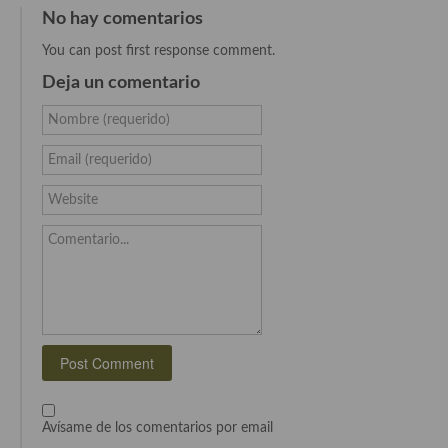
No hay comentarios
Recetas de fiesta, Navidad y días señalados
You can post first response comment.
Resumen tematicos de recetas
Deja un comentario
Cocinas del mundo
Nombre (requerido)
Cocina Americana
Email (requerido)
Cocina Argentina
Website
Cocina Brasileña
Comentario...
Cocina colombiana
Cocina Cajún y Creole
Cocina Venezolana
Cocina Cubana
Avísame de los comentarios por email
Cocina de Estados Unidos