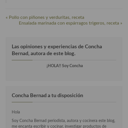
Cocina de Guatemala
« Pollo con piñones y verduritas, receta
Cocina de Nicaragua
Ensalada marinada con espárragos trigeros, receta »
Cocina Ecuatoriana
Cocina Jamaicana
Las opiniones y experiencias de Concha
Cocina Mexicana
Bernad, autora de este blog.
Cocina peruana
¡HOLA!! Soy Concha
Cocina de Oriente Medio
Cocina israelí
Concha Bernad a tu disposición
Cocina libanesa
Cocina Armenia
Hola
Cocina Siria
Soy Concha Bernad periodista, autora y cocinera este blog,
me encanta escribir y cocinar, investigar productos de