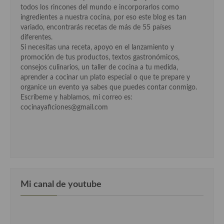
Cocina Azerí (Azerbaiyán)
todos los rincones del mundo e incorporarlos como
ingredientes a nuestra cocina, por eso este blog es tan
Cocina de Egipto
variado, encontrarás recetas de más de 55 países
diferentes.
Cocina de Tunez
Si necesitas una receta, apoyo en el lanzamiento y
promoción de tus productos, textos gastronómicos,
Cocina Oriental
consejos culinarios, un taller de cocina a tu medida,
aprender a cocinar un plato especial o que te prepare y
Cocina Tailandesa
organice un evento ya sabes que puedes contar conmigo.
Escríbeme y hablamos, mi correo es:
Cocina Japonesa
cocinayaficiones@gmail.com
Cocina Vietnamita
Cocina camboyana
Cocina Coreana
Mi canal de youtube
Cocina HIndú
Cocina China