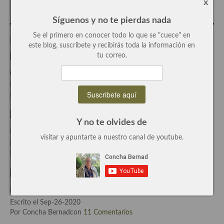
x
Plato principal
Síguenos y no te pierdas nada
Se el primero en conocer todo lo que se "cuece" en
Entradas Relacionadas
Aves
este blog, suscribete y recibirás toda la información en
tu correo.
Carne
Cocinar con el lavavajillas, una experiencia sin éxito.
Pescado y Marisco
Escrito el Sep-10-2014
Por Concha Bernadcon
6 Comentarios
Postres y dulces
Postres con frutas
Y no te olvides de
El brindis del “día movimiento vino D.O.” En la Mancha
visitar y apuntarte a nuestro canal de youtube.
Quesos, recetas
Escrito el May-14-2019
Por Concha Bernadcon
0 Comentarios
Salazones y encurtidos
Recetas Especiales
Bizcocho de harina integral con manzana, receta fácil
Recetas de Cuaresma
Escrito el Sep-26-2020
Por Concha Bernadcon
11 Comentarios
Recetas maridadas con los mejores AOVES