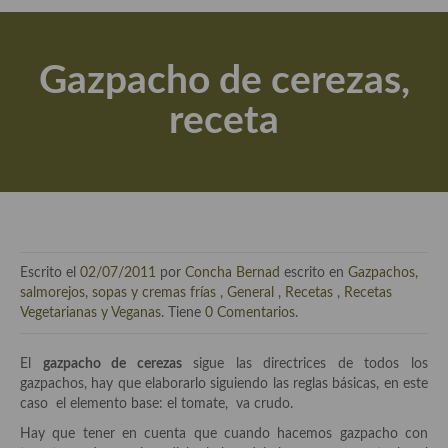
Actualidad y recomendaciones
Libros de cocina, repostería, gastronomía y más
Gazpacho de cerezas,
Apuntes, estudios sobre temas interesantes e importantes
receta
Aceite de Oliva Virgen Extra (AOVE)
Recetas maridadas con los mejores AOVES
Flores en la cocina recetas
Técnicas de emplatado
Escrito el
02/07/2011
por
Concha Bernad
escrito en
Gazpachos,
El mundo del vino y las bebidas
salmorejos, sopas y cremas frías
,
General
,
Recetas
,
Recetas
Vegetarianas y Veganas
. Tiene
0 Comentarios
.
Tiendas especiales
El
gazpacho de cerezas
sigue las directrices de todos los
En la mesa: menaje, vajilla, técnicas de emplatado, decoración
gazpachos, hay que elaborarlo siguiendo las reglas básicas, en este
caso el elemento base: el tomate, va crudo.
Especias, hierbas, condimentos, espesantes y aditivos
Hay que tener en cuenta que cuando hacemos gazpacho con