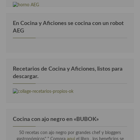
Cocina Danesa
Cocina de la Republica Checa
En Cocina y Aficiones se cocina con un robot
AEG
Cocina de Polonia
Cocina de Ucrania
Cocina Eslovena
Recetarios de Cocina y Aficiones, listos para
Cocina Francesa
descargar.
Cocina Griega
Cocina Holandesa
Cocina Hungara
Cocina con ajo negro en «BUBOK»
Cocina Irlanda
Cocina Italiana
50 recetas con ajo negro por grandes chef y bloggers
gastronómicos" "
Compra
aqui
el libro , los beneficios se