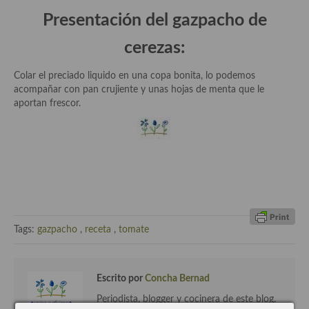
demás
Presentación del
gazpacho de
Entrantes y primeros platos
cerezas
:
Ensaladas
Colar el preciado liquido en una copa bonita, lo podemos
Entrantes
acompañar con pan crujiente y unas hojas de menta que le
aportan frescor.
Gazpachos, salmorejos, sopas y cremas frías
Quínoa
Pasta
Arroces Y fideuás
Legumbres y cereales
Tags:
gazpacho
,
receta
,
tomate
Cuscús
Escrito por
Concha Bernad
Huevos
Periodista, blogger y cocinera de este blog.
Masas elaboradas con harina, pizzas, quiches y demás