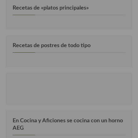
Recetas de «platos principales»
Cocina Murciana
Cocina Navarra
Cocina Riojana
Recetas de postres de todo tipo
Cocina Valenciana
Cocina Vasca
Cocina Europea
Cocina Alemana
Cocina Austriaca
Cocina Belga
En Cocina y Aficiones se cocina con un horno
Cocina Britanica
AEG
Cocina Bulgara