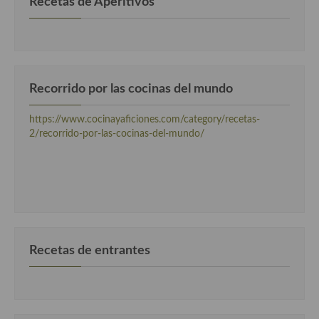
Recetas de Aperitivos
Cocina Andaluza
Cocina Aragonesa
Cocina Asturiana
Recorrido por las cocinas del mundo
Cocina Balear
https://www.cocinayaficiones.com/category/recetas-
2/recorrido-por-las-cocinas-del-mundo/
Cocina Canaria
Cocina Castellana
Cocina Castilla – La Mancha
Cocina Catalana
Recetas de entrantes
Cocina Extremeña
Cocina Gallega
Cocina Madrileña