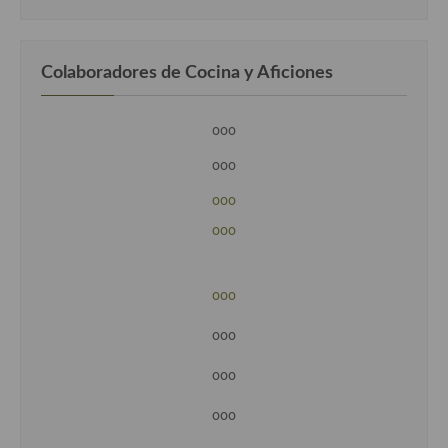
Colaboradores de Cocina y Aficiones
ooo
ooo
ooo
ooo
ooo
ooo
ooo
ooo