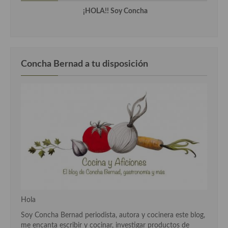
¡HOLA!! Soy Concha
Cocina Murciana
Cocina Navarra
Cocina Riojana
Concha Bernad a tu disposición
Cocina Valenciana
Cocina Vasca
Cocina Europea
Cocina Alemana
Cocina Austriaca
Cocina Belga
Cocina Britanica
Hola
Soy Concha Bernad periodista, autora y cocinera este blog,
Cocina Bulgara
me encanta escribir y cocinar, investigar productos de