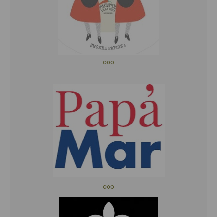
ooo
ooo