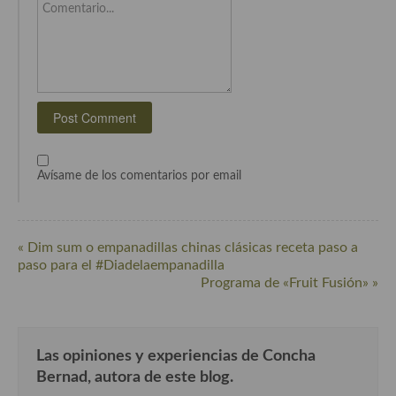
Comentario...
Cocina Andaluza
Cocina Aragonesa
Cocina Asturiana
Cocina Balear
Avísame de los comentarios por email
Cocina Canaria
Cocina Castellana
« Dim sum o empanadillas chinas clásicas receta paso a
Cocina Castilla – La Mancha
paso para el #Diadelaempanadilla
Programa de «Fruit Fusión» »
Cocina Catalana
Cocina Extremeña
Cocina Gallega
Las opiniones y experiencias de Concha
Bernad, autora de este blog.
Cocina Madrileña