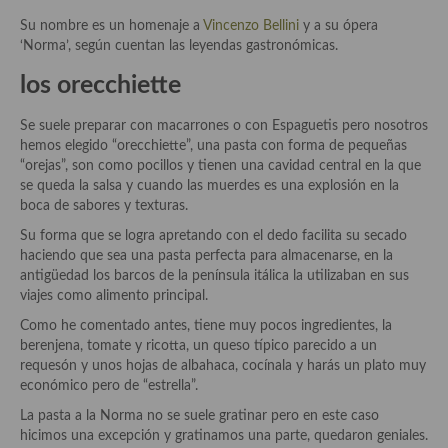
Historia de la gastronomía, platos celebres, cocineros, críticos,
historias culinarias y otras cosas
Su nombre es un homenaje a
Vincenzo Bellini
y a su ópera
‘Norma’, según cuentan las leyendas gastronómicas.
Origen y evolución de la comida
los orecchiette
Protocolo y buenas maneras.
Se suele preparar con macarrones o con Espaguetis pero nosotros
Ocio – restaurantes, bares, tabernas
hemos elegido “orecchiette”, una pasta con forma de pequeñas
“orejas”, son como pocillos y tienen una cavidad central en la que
Viajes eno-gastro-turísticos
se queda la salsa y cuando las muerdes es una explosión en la
boca de sabores y texturas.
En El Candelero
Su forma que se logra apretando con el dedo facilita su secado
haciendo que sea una pasta perfecta para almacenarse, en la
Las opiniones de la «Cocinera»
antigüedad los barcos de la península itálica la utilizaban en sus
viajes como alimento principal.
Prensa
Como he comentado antes, tiene muy pocos ingredientes, la
Recetas
berenjena, tomate y ricotta, un queso típico parecido a un
requesón y unos hojas de albahaca, cocínala y harás un plato muy
Acompañamientos
económico pero de “estrella”.
La pasta a la Norma no se suele gratinar pero en este caso
Airfryer recetas
hicimos una excepción y gratinamos una parte, quedaron geniales.