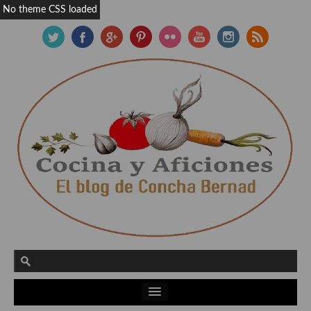
No theme CSS loaded