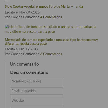
Cocina del Pacifico
Slow Cooker vegetal, el nuevo libro de Marta Miranda
Cocina filipina
Escrito el Nov-04-2020
Por Concha Bernadcon
4 Comentarios
Cocina de Hawái
Cocina de Madagascar
Mermelada de tomate especiado o una salsa tipo barbacoa muy
Cocina Africana
diferente, receta paso a paso
Escrito el Dic-12-2012
Cocina Sudafrinaca
Por Concha Bernadcon
6 Comentarios
Cocina del Congo
Un comentario
Cocina Sefardí
Deja un comentario
Cocina Yoshoku
Nombre (requerido)
Cocina callejera
Email (requerido)
Cocina fusión
Website
Cocinas de España