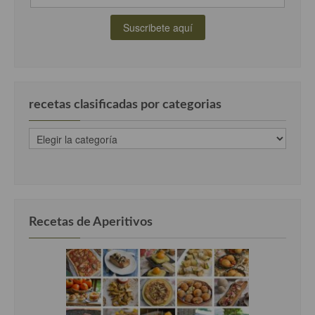
recetas clasificadas por categorias
recetas
clasificadas
por
categorias
Recetas de Aperitivos