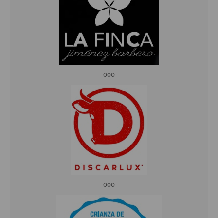
ooo
ooo