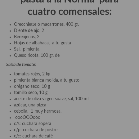
demás
cuatro comensales:
Entrantes y primeros platos
Orecchiette o macarrones, 400 gr.
Ensaladas
Diente de ajo, 2
Berenjenas, 2
Entrantes
Hojas de albahaca, a tu gusta
Sal, pimienta,
Gazpachos, salmorejos, sopas y cremas frías
Queso ricota, 100 gr. de
Quínoa
Salsa de tomate:
tomates rojos, 2 kg
Pasta
pimienta blanca molida, a tu gusto
orégano seco, 10 g
Arroces Y fideuás
tomillo seco, 10 g
aceite de oliva virgen suave, sal, 100 ml
Legumbres y cereales
azúcar, una pizca
cebolla. 1 muy hermosa.
Cuscús
oooOOOooo
c/s: cuchara sopera
Huevos
c/p: cuchara de postre
c/c: cuchara de café
Masas elaboradas con harina, pizzas, quiches y demás