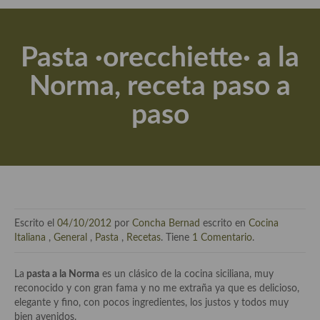
Actualidad y recomendaciones
Libros de cocina, repostería, gastronomía y más
Pasta ·orecchiette· a la
Apuntes, estudios sobre temas interesantes e importantes
Norma, receta paso a
Aceite de Oliva Virgen Extra (AOVE)
paso
Recetas maridadas con los mejores AOVES
Flores en la cocina recetas
Técnicas de emplatado
El mundo del vino y las bebidas
Escrito el
04/10/2012
por
Concha Bernad
escrito en
Cocina
Tiendas especiales
Italiana
,
General
,
Pasta
,
Recetas
. Tiene
1 Comentario
.
En la mesa: menaje, vajilla, técnicas de emplatado, decoración
La
pasta a la Norma
es un clásico de la cocina siciliana, muy
reconocido y con gran fama y no me extraña ya que es delicioso,
Especias, hierbas, condimentos, espesantes y aditivos
elegante y fino, con pocos ingredientes, los justos y todos muy
bien avenidos.