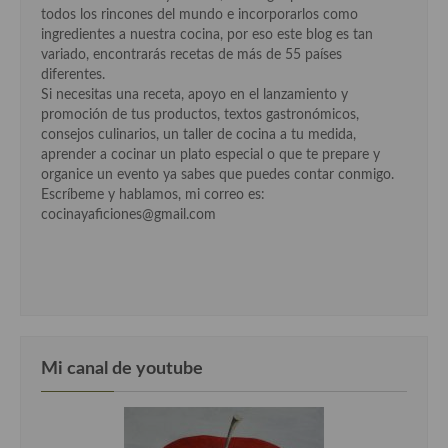
todos los rincones del mundo e incorporarlos como
Cocina Danesa
ingredientes a nuestra cocina, por eso este blog es tan
variado, encontrarás recetas de más de 55 países
Cocina de la Republica Checa
diferentes.
Si necesitas una receta, apoyo en el lanzamiento y
Cocina de Polonia
promoción de tus productos, textos gastronómicos,
consejos culinarios, un taller de cocina a tu medida,
Cocina de Ucrania
aprender a cocinar un plato especial o que te prepare y
organice un evento ya sabes que puedes contar conmigo.
Cocina Eslovena
Escríbeme y hablamos, mi correo es:
cocinayaficiones@gmail.com
Cocina Francesa
Cocina Griega
Cocina Holandesa
Cocina Hungara
Mi canal de youtube
Cocina Irlanda
Cocina Italiana