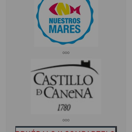
ooo
ooo