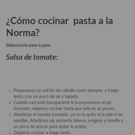
Plato principal
¿Cómo cocinar
pasta a la
Aves
Norma
?
Carne
Elaboración paso a paso
Pescado y Marisco
Salsa de tomate:
Postres y dulces
Postres con frutas
Quesos, recetas
Preparamos un sofrito de cebolla como siempre: a fuego
Salazones y encurtidos
lento, con un poco de sal y tapado.
Cuando casi esté transparente le incorporamos el ajo
Recetas Especiales
troceado, dejamos cocinar hasta que esté en su punto.
Añadimos el tomate troceado, yo no le quito ni la piel ni las
Recetas de Cuaresma
semillas. Añadimos sal, pimienta blanca, orégano y tomillo y
un poco de azúcar para quitar la acidez.
Recetas maridadas con los mejores AOVES
Dejamos cocinar a fuego lento.