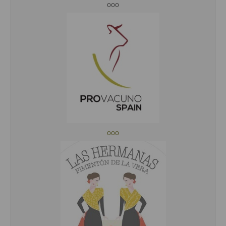
ooo
ooo