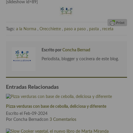
[slideshow id=89]
Cocina Azerí (Azerbaiyán)
Cocina de Egipto
Cocina de Tunez
Tags:
a la Norma
,
Orecchiette
,
paso a paso
,
pasta
,
receta
Cocina Oriental
Escrito por
Concha Bernad
Cocina Tailandesa
Periodista, blogger y cocinera de este blog.
Cocina Japonesa
Cocina Vietnamita
Entradas Relacionadas
Cocina camboyana
Cocina Coreana
Pizza verduras con base de cebolla, deliciosa y diferente
Cocina HIndú
Escrito el Feb-09-2024
Por Concha Bernadcon
3 Comentarios
Cocina China