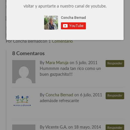
Escrito el Jul-18-2011
visitar y apuntarte a nuestro canal de youtube.
Por Concha Bernadcon
0 Comentarios
Recetas de fiesta, Navidad y días señalados
Resumen tematicos de recetas
Nuevo logotipo del «aceite de España»
Cocinas del mundo
Escrito el Abr-11-2013
Por Concha Bernadcon
1 Comentario
Cocina Americana
8 Comentaros
Cocina Argentina
By
Mara Maruja
on 5 julio, 2011
Responder
Cocina Brasileña
Hummmm nada tan rico como un
buen gazpachito!!!
Cocina colombiana
Cocina Cajún y Creole
By
Concha Bernad
on 6 julio, 2011
Responder
ademásde refrescante
Cocina Venezolana
Cocina Cubana
Cocina de Estados Unidos
By Vicente G.A. on 18 mayo, 2014
Responder