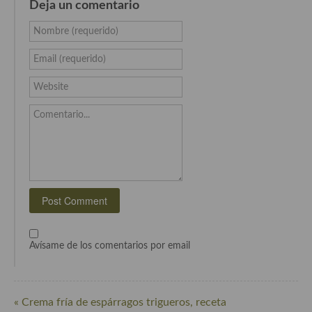
Deja un comentario
Cocina Azerí (Azerbaiyán)
Nombre (requerido)
Cocina de Egipto
Email (requerido)
Cocina de Tunez
Website
Cocina Oriental
Comentario...
Cocina Tailandesa
Cocina Japonesa
Cocina Vietnamita
Cocina camboyana
Cocina Coreana
Avísame de los comentarios por email
Cocina HIndú
Cocina China
« Crema fría de espárragos trigueros, receta