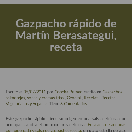
Actualidad y recomendaciones
Libros de cocina, repostería, gastronomía y más
Gazpacho rápido de
Apuntes, estudios sobre temas interesantes e importantes
Martín Berasategui,
Aceite de Oliva Virgen Extra (AOVE)
receta
Recetas maridadas con los mejores AOVES
Flores en la cocina recetas
Técnicas de emplatado
El mundo del vino y las bebidas
Escrito el
05/07/2011
por
Concha Bernad
escrito en
Gazpachos,
Tiendas especiales
salmorejos, sopas y cremas frías
,
General
,
Recetas
,
Recetas
Vegetarianas y Veganas
. Tiene
8 Comentarios
.
En la mesa: menaje, vajilla, técnicas de emplatado, decoración
Este
gazpacho rápido
tiene su origen en una salsa deliciosa que
Especias, hierbas, condimentos, espesantes y aditivos
acompaña a otra elaboración, mis delicios
a
s
Ensalada de anchoas
con piperrada y salsa de gazpacho, receta,
un plato estrella de este