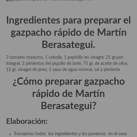
Aderezos, salsas, vinagretas, especias, hierbas aromáticas o
aditivos
Ingredientes para preparar el
Especias, mezclas de especias
gazpacho rápido de Martín
Hierbas aromáticas
Berasategui.
Aceites
3 tomates maduros, 1 cebolla, 1 pepinillo en vinagre, 25 gr.pan
Mojos y pastas
integral, 2 pimientos del piquillo de bote, 75 gr. de aceite de oliva,
15 gr. vinagre de jerez, 1 vaso de agua mineral, sal y pimienta
Sales y polvos
¿Cómo preparar gazpacho
Salsas y mojos
rápido de Martín
Adobos
Berasategui?
Aperitivos
Elaboración:
Bebidas
Bocadillos, hamburguesas, sándwich, emparedados, tostas y
Troceamos todos los ingredientes y los ponemos en el vaso