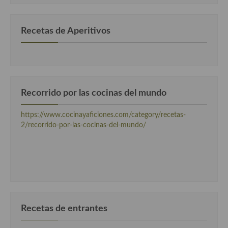
Cocina Danesa
Recetas de Aperitivos
Cocina de la Republica Checa
Cocina de Polonia
Cocina de Ucrania
Recorrido por las cocinas del mundo
Cocina Eslovena
Cocina Francesa
https://www.cocinayaficiones.com/category/recetas-
2/recorrido-por-las-cocinas-del-mundo/
Cocina Griega
Cocina Holandesa
Cocina Hungara
Cocina Irlanda
Recetas de entrantes
Cocina Italiana