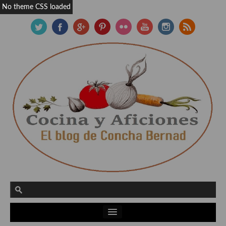
No theme CSS loaded