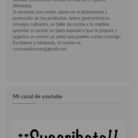
variado, encontrarás recetas de más de 55 países
diferentes.
Cocina Andaluza
Si necesitas una receta, apoyo en el lanzamiento y
promoción de tus productos, textos gastronómicos,
Cocina Aragonesa
consejos culinarios, un taller de cocina a tu medida,
aprender a cocinar un plato especial o que te prepare y
Cocina Asturiana
organice un evento ya sabes que puedes contar conmigo.
Escríbeme y hablamos, mi correo es:
Cocina Balear
cocinayaficiones@gmail.com
Cocina Canaria
Cocina Castellana
Cocina Castilla – La Mancha
Mi canal de youtube
Cocina Catalana
Cocina Extremeña
Cocina Gallega
Cocina Madrileña