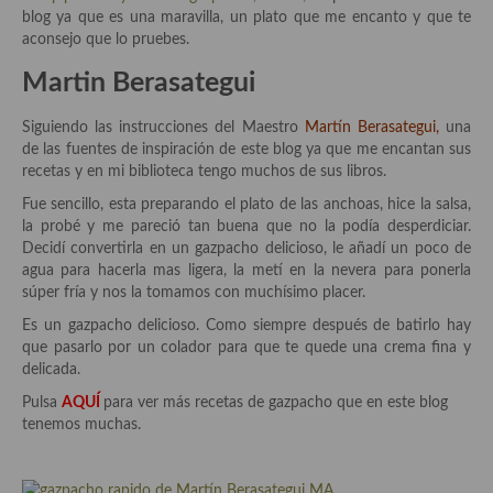
Historia de la gastronomía, platos celebres, cocineros, críticos,
blog ya que es una maravilla, un plato que me encanto y que te
historias culinarias y otras cosas
aconsejo que lo pruebes.
Origen y evolución de la comida
Martin Berasategui
Protocolo y buenas maneras.
Siguiendo las instrucciones del Maestro
Martín Berasategui,
una
de las fuentes de inspiración de este blog ya que me encantan sus
Ocio – restaurantes, bares, tabernas
recetas y en mi biblioteca tengo muchos de sus libros.
Viajes eno-gastro-turísticos
Fue sencillo, esta preparando el plato de las anchoas, hice la salsa,
la probé y me pareció tan buena que no la podía desperdiciar.
En El Candelero
Decidí convertirla en un gazpacho delicioso, le añadí un poco de
agua para hacerla mas ligera, la metí en la nevera para ponerla
Las opiniones de la «Cocinera»
súper fría y nos la tomamos con muchísimo placer.
Es un gazpacho delicioso. Como siempre después de batirlo hay
Prensa
que pasarlo por un colador para que te quede una crema fina y
delicada.
Recetas
Pulsa
AQUÍ
para ver más recetas de gazpacho que en este blog
Acompañamientos
tenemos muchas.
Airfryer recetas