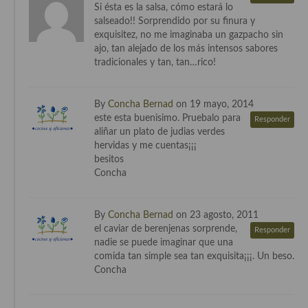
Si ésta es la salsa, cómo estará lo
Cocina de Guatemala
salseado!! Sorprendido por su finura y
exquisitez, no me imaginaba un gazpacho sin
Cocina de Nicaragua
ajo, tan alejado de los más intensos sabores
tradicionales y tan, tan…rico!
Cocina Ecuatoriana
Cocina Jamaicana
By
Concha Bernad
on 19 mayo, 2014
este esta buenisimo. Pruebalo para
Responder
Cocina Mexicana
aliñar un plato de judias verdes
hervidas y me cuentas¡¡¡
Cocina peruana
besitos
Concha
Cocina de Oriente Medio
Cocina israelí
By
Concha Bernad
on 23 agosto, 2011
el caviar de berenjenas sorprende,
Responder
Cocina libanesa
nadie se puede imaginar que una
comida tan simple sea tan exquisita¡¡¡. Un beso.
Cocina Armenia
Concha
Cocina Siria