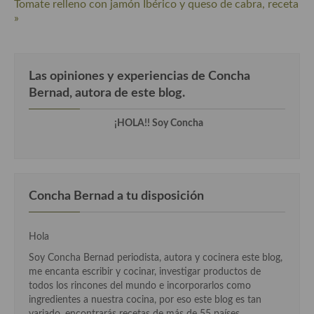
Tomate relleno con jamón Ibérico y queso de cabra, receta
Cocina del Pacifico
»
Cocina filipina
Cocina de Hawái
Las opiniones y experiencias de Concha
Cocina de Madagascar
Bernad, autora de este blog.
Cocina Africana
¡HOLA!! Soy Concha
Cocina Sudafrinaca
Cocina del Congo
Concha Bernad a tu disposición
Cocina Sefardí
Cocina Yoshoku
Hola
Cocina callejera
Soy Concha Bernad periodista, autora y cocinera este blog,
me encanta escribir y cocinar, investigar productos de
Cocina fusión
todos los rincones del mundo e incorporarlos como
ingredientes a nuestra cocina, por eso este blog es tan
Cocinas de España