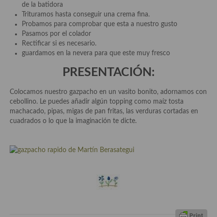
demás
de la batidora
Trituramos hasta conseguir una crema fina.
Entrantes y primeros platos
Probamos para comprobar que esta a nuestro gusto
Pasamos por el colador
Ensaladas
Rectificar si es necesario.
guardamos en la nevera para que este muy fresco
Entrantes
PRESENTACIÓN:
Gazpachos, salmorejos, sopas y cremas frías
Colocamos nuestro gazpacho en un vasito bonito, adornamos con
Quínoa
cebollino. Le puedes añadir algún topping como maíz tosta
machacado, pipas, migas de pan fritas, las verduras cortadas en
Pasta
cuadrados o lo que la imaginación te dicte.
Arroces Y fideuás
Legumbres y cereales
Cuscús
Huevos
Masas elaboradas con harina, pizzas, quiches y demás