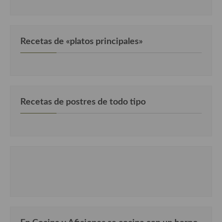
Cocina Luxemburgo
Cocina Polaca
Recetas de «platos principales»
Cocina portuguesa
Cocina Rusa
Cocina Sueca
Recetas de postres de todo tipo
Cocina Suiza
Cocina Turca