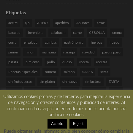
Etiquetas
aceite
ajo
ALIÑO
aperitivo
Apuntes
arroz
bacalao
berenjena
calabacin
carne
CEBOLLA
crema
curry
ensalada
gambas
gastrónomia
hierbas
huevo
jamón
limon
manzana
naranja
navidad
paso a paso
patata
pimiento
pollo
queso
receta
recetas
Recetas Especiales
romero
salmon
SALSA
setas
sin frutos secos
sin gluten
sin huevo
sin lactosa
TARTA
tomate
Técnicas de cocina
verduras
VINAGRETA
yogur
Utilizamos cookies propias y de terceros para mejorar la experiencia
de navegación y ofrecer contenidos y publicidad de interés. Al
continuar con la navegación entendemos que se acepta nuestra
política de cookies.
Copyright © 2017 All rights reserved. -
Desarrollado por LBM Diseño Web
Acepto
Reject
Puede obtener más información, o bien conocer cómo cambiar la