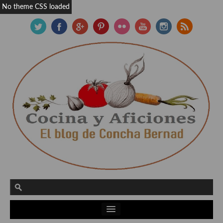
No theme CSS loaded