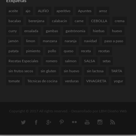
Etiquetas
aceite
ajo
ALIÑO
aperitivo
Apuntes
arroz
bacalao
berenjena
calabacin
carne
CEBOLLA
crema
curry
ensalada
gambas
gastrónomia
hierbas
huevo
jamón
limon
manzana
naranja
navidad
paso a paso
patata
pimiento
pollo
queso
receta
recetas
Recetas Especiales
romero
salmon
SALSA
setas
sin frutos secos
sin gluten
sin huevo
sin lactosa
TARTA
tomate
Técnicas de cocina
verduras
VINAGRETA
yogur
Copyright © 2017 All rights reserved. -
Desarrollado por LBM Diseño Web