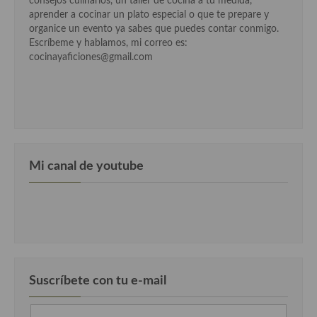
consejos culinarios, un taller de cocina a tu medida,
Cocina del Pacifico
aprender a cocinar un plato especial o que te prepare y
organice un evento ya sabes que puedes contar conmigo.
Cocina filipina
Escríbeme y hablamos, mi correo es:
cocinayaficiones@gmail.com
Cocina de Hawái
Cocina de Madagascar
Cocina Africana
Cocina Sudafrinaca
Mi canal de youtube
Cocina del Congo
Cocina Sefardí
Cocina Yoshoku
Cocina callejera
Suscríbete con tu e-mail
Cocina fusión
Cocinas de España