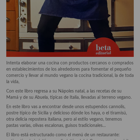
Aderezos, salsas, vinagretas, especias, hierbas aromáticas o
aditivos
Especias, mezclas de especias
Hierbas aromáticas
Aceites
Mojos y pastas
Intenta elaborar una cocina con productos cercanos o comprados
en establecimientos de los alrededores para fomentar el pequeño
Sales y polvos
comercio y llevar al mundo vegano la cocina tradicional, la de toda
la vida,
Salsas y mojos
Con este libro regresa a su Nápoles natal, a las recetas de su
Mamá y de su Abuela, típicas de Italia, llevadas al terreno vegano.
Adobos
En este libro vas a encontrar desde unos estupendos cannolis,
Aperitivos
postre típico de Sicilia y delicioso dónde los haya, o el tiramisú,
otra delicia repostera italiana, pero al estilo vegano, tenemos
Bebidas
pastas varias, olivas escalonas, guisos tradicionales…
El libro está estructurado como el menú de un restaurante:
Bocadillos, hamburguesas, sándwich, emparedados, tostas y