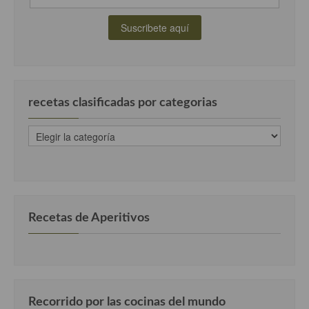
Cocina Andaluza
Cocina Aragonesa
Cocina Asturiana
recetas clasificadas por categorias
Cocina Balear
recetas
Cocina Canaria
clasificadas
por
Cocina Castellana
categorias
Cocina Castilla – La Mancha
Recetas de Aperitivos
Cocina Catalana
Cocina Extremeña
Cocina Gallega
Recorrido por las cocinas del mundo
Cocina Madrileña