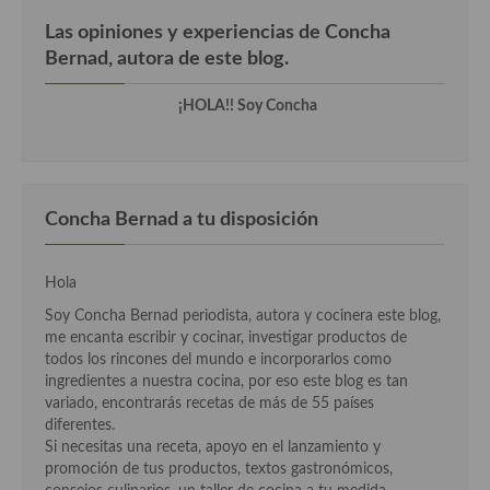
Cocina Azerí (Azerbaiyán)
Las opiniones y experiencias de Concha
Bernad, autora de este blog.
Cocina de Egipto
Cocina de Tunez
¡HOLA!! Soy Concha
Cocina Oriental
Cocina Tailandesa
Concha Bernad a tu disposición
Cocina Japonesa
Cocina Vietnamita
Hola
Soy Concha Bernad periodista, autora y cocinera este blog,
Cocina camboyana
me encanta escribir y cocinar, investigar productos de
todos los rincones del mundo e incorporarlos como
Cocina Coreana
ingredientes a nuestra cocina, por eso este blog es tan
variado, encontrarás recetas de más de 55 países
Cocina HIndú
diferentes.
Si necesitas una receta, apoyo en el lanzamiento y
Cocina China
promoción de tus productos, textos gastronómicos,