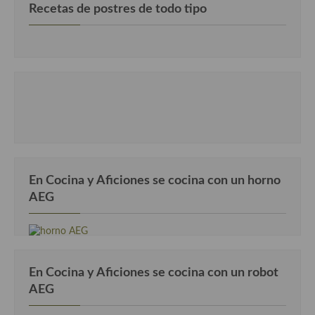
Recetas de postres de todo tipo
Cocina Danesa
Cocina de la Republica Checa
Cocina de Polonia
Cocina de Ucrania
Cocina Eslovena
Cocina Francesa
En Cocina y Aficiones se cocina con un horno
Cocina Griega
AEG
Cocina Holandesa
Cocina Hungara
Cocina Irlanda
En Cocina y Aficiones se cocina con un robot
AEG
Cocina Italiana