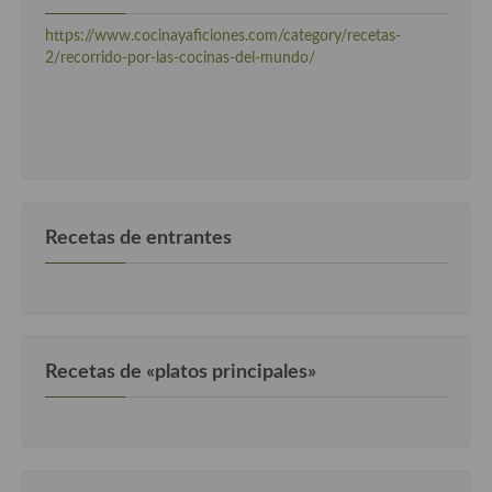
Cocina Murciana
https://www.cocinayaficiones.com/category/recetas-
2/recorrido-por-las-cocinas-del-mundo/
Cocina Navarra
Cocina Riojana
Cocina Valenciana
Cocina Vasca
Recetas de entrantes
Cocina Europea
Cocina Alemana
Cocina Austriaca
Recetas de «platos principales»
Cocina Belga
Cocina Britanica
Cocina Bulgara