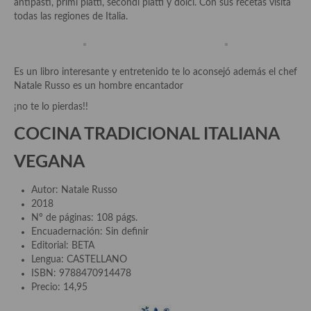
antipasti, primi piatti, secondi piatti y dolci. Con sus recetas visita
demás
todas las regiones de Italia.
Entrantes y primeros platos
Ensaladas
Es un libro interesante y entretenido te lo aconsejó además el chef
Natale Russo es un hombre encantador
Entrantes
¡no te lo pierdas!!
Gazpachos, salmorejos, sopas y cremas frías
COCINA TRADICIONAL ITALIANA
Quínoa
VEGANA
Pasta
Autor: Natale Russo
Arroces Y fideuás
2018
Nº de páginas:
108 págs.
Legumbres y cereales
Encuadernación:
Sin definir
Editorial:
BETA
Cuscús
Lengua:
CASTELLANO
ISBN:
9788470914478
Huevos
Precio: 14,95
Masas elaboradas con harina, pizzas, quiches y demás