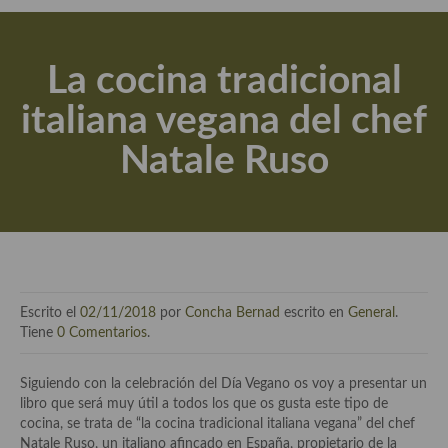
Actualidad y recomendaciones
Libros de cocina, repostería, gastronomía y más
La cocina tradicional
Apuntes, estudios sobre temas interesantes e importantes
italiana vegana del chef
Aceite de Oliva Virgen Extra (AOVE)
Natale Ruso
Recetas maridadas con los mejores AOVES
Flores en la cocina recetas
Técnicas de emplatado
El mundo del vino y las bebidas
Escrito el
02/11/2018
por
Concha Bernad
escrito en
General
.
Tiendas especiales
Tiene
0 Comentarios
.
En la mesa: menaje, vajilla, técnicas de emplatado, decoración
Siguiendo con la celebración del Día Vegano os voy a presentar un
libro que será muy útil a todos los que os gusta este tipo de
Especias, hierbas, condimentos, espesantes y aditivos
cocina, se trata de “la cocina tradicional italiana vegana” del chef
Natale Ruso, un italiano afincado en España, propietario de la