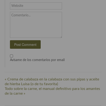
Cocina de Guatemala
Website
Cocina de Nicaragua
Comentario...
Cocina Ecuatoriana
Cocina Jamaicana
Cocina Mexicana
Cocina peruana
Avísame de los comentarios por email
Cocina de Oriente Medio
Cocina israelí
« Crema de calabaza en la calabaza con sus pipas y aceite
Cocina libanesa
de hierba Luisa (o de tu favorita)
Todo sobre la carne, el manual definitivo para los amantes
Cocina Armenia
de la carne »
Cocina Siria