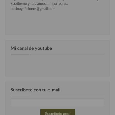
Escríbeme y hablamos, mi correo es:
Cocina Murciana
cocinayaficiones@gmail.com
Cocina Navarra
Cocina Riojana
Cocina Valenciana
Mi canal de youtube
Cocina Vasca
Cocina Europea
Cocina Alemana
Cocina Austriaca
Suscríbete con tu e-mail
Cocina Belga
Cocina Britanica
Cocina Bulgara