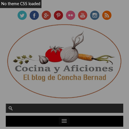
No theme CSS loaded