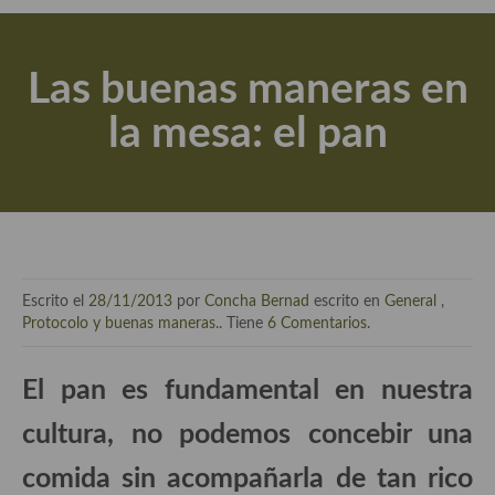
Actualidad y recomendaciones
Libros de cocina, repostería, gastronomía y más
Las buenas maneras en
Apuntes, estudios sobre temas interesantes e importantes
la mesa: el pan
Aceite de Oliva Virgen Extra (AOVE)
Recetas maridadas con los mejores AOVES
Flores en la cocina recetas
Técnicas de emplatado
Escrito el
28/11/2013
por
Concha Bernad
escrito en
General
,
El mundo del vino y las bebidas
Protocolo y buenas maneras.
. Tiene
6 Comentarios
.
Tiendas especiales
El pan es fundamental en nuestra
En la mesa: menaje, vajilla, técnicas de emplatado, decoración
cultura, no podemos concebir una
Especias, hierbas, condimentos, espesantes y aditivos
comida sin acompañarla de tan rico