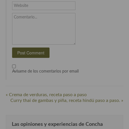
Cocina del Pacifico
Website
Cocina filipina
Comentario...
Cocina de Hawái
Cocina de Madagascar
Cocina Africana
Cocina Sudafrinaca
Cocina del Congo
Avísame de los comentarios por email
Cocina Sefardí
Cocina Yoshoku
« Crema de verduras, receta paso a paso
Curry thai de gambas y piña, receta hindú paso a paso. »
Cocina callejera
Cocina fusión
Las opiniones y experiencias de Concha
Cocinas de España