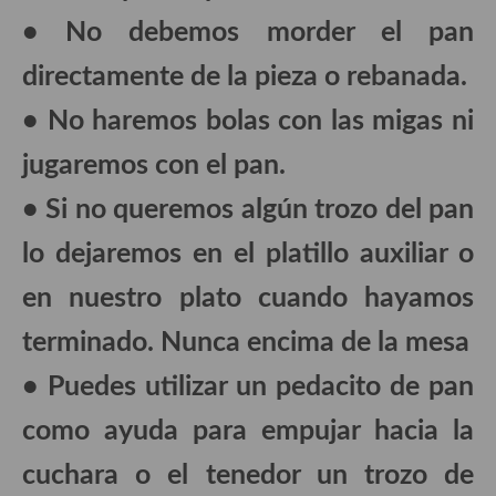
demás
• No debemos morder el pan
Entrantes y primeros platos
directamente de la pieza o rebanada.
Ensaladas
• No haremos bolas con las migas ni
Entrantes
jugaremos con el pan.
Gazpachos, salmorejos, sopas y cremas frías
• Si no queremos algún trozo del pan
Quínoa
lo dejaremos en el platillo auxiliar o
Pasta
en nuestro plato cuando hayamos
Arroces Y fideuás
terminado. Nunca encima de la mesa
Legumbres y cereales
• Puedes utilizar un pedacito de pan
Cuscús
como ayuda para empujar hacia la
Huevos
cuchara o el tenedor un trozo de
Masas elaboradas con harina, pizzas, quiches y demás