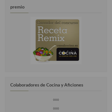
premio
Colaboradores de Cocina y Aficiones
ooo
ooo