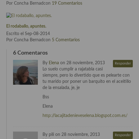
Por Concha Bernadcon
19 Comentarios
Cocina de Guatemala
Cocina de Nicaragua
El rodaballo, apuntes.
Cocina Ecuatoriana
Escrito el Sep-08-2014
Por Concha Bernadcon
5 Comentarios
Cocina Jamaicana
6 Comentaros
Cocina Mexicana
By
Elena
on 28 noviembre, 2013
Responder
Lo suelo cumplir a rajatabla casi
Cocina peruana
siempre, pero lo divertido que es pelearte con
tu marido por poner un barquito en el aceitillo
Cocina de Oriente Medio
de la ensalada, je, je
Cocina israelí
Bss
Elena
Cocina libanesa
http://lacajitadenieveselena.blogspot.com.es/
Cocina Armenia
Cocina Siria
By pili on 28 noviembre, 2013
Responder