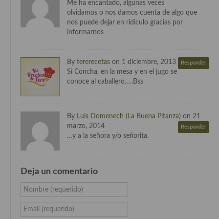
Me ha encantado, algunas veces
Cocina Azerí (Azerbaiyán)
olvidamos o nos damos cuenta de algo que
nos puede dejar en ridiculo gracias por
Cocina de Egipto
informarnos
Cocina de Tunez
By
tererecetas
on 1 diciembre, 2013
Responder
Cocina Oriental
Si Concha, en la mesa y en el jugo se
conoce al caballero…..Bss
Cocina Tailandesa
Cocina Japonesa
By
Luis Domenech (La Buena Pitanza)
on 21
Cocina Vietnamita
marzo, 2014
Responder
…y a la señora y/o señorita.
Cocina camboyana
Cocina Coreana
Deja un comentario
Cocina HIndú
Nombre (requerido)
Cocina China
Email (requerido)