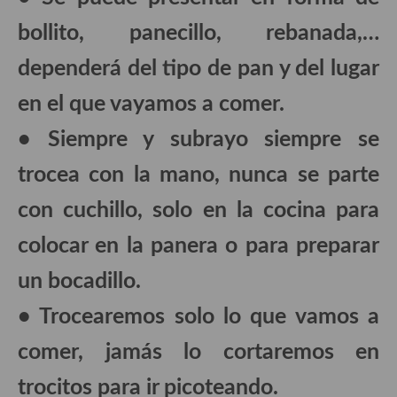
Aderezos, salsas, vinagretas, especias, hierbas aromáticas o
bollito, panecillo, rebanada,…
aditivos
dependerá del tipo de pan y del lugar
Especias, mezclas de especias
en el que vayamos a comer.
Hierbas aromáticas
• Siempre y subrayo siempre se
Aceites
trocea con la mano, nunca se parte
Mojos y pastas
con cuchillo, solo en la cocina para
Sales y polvos
colocar en la panera o para preparar
Salsas y mojos
un bocadillo.
Adobos
• Trocearemos solo lo que vamos a
Aperitivos
comer, jamás lo cortaremos en
Bebidas
trocitos para ir picoteando.
Bocadillos, hamburguesas, sándwich, emparedados, tostas y