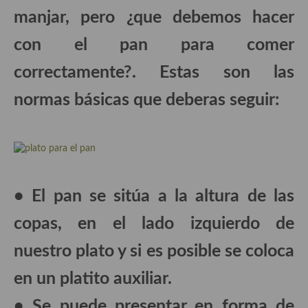
Historia de la gastronomía, platos celebres, cocineros, críticos,
manjar, pero ¿que debemos hacer
historias culinarias y otras cosas
con el pan para comer
Origen y evolución de la comida
correctamente?. Estas son las
Protocolo y buenas maneras.
normas básicas que deberas seguir:
Ocio – restaurantes, bares, tabernas
Viajes eno-gastro-turísticos
En El Candelero
Las opiniones de la «Cocinera»
• El pan se sitúa a la altura de las
Prensa
copas, en el lado izquierdo de
Recetas
nuestro plato y si es posible se coloca
Acompañamientos
en un platito auxiliar.
Airfryer recetas
• Se puede presentar en forma de