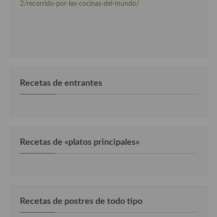
2/recorrido-por-las-cocinas-del-mundo/
Cocina Luxemburgo
Cocina Polaca
Cocina portuguesa
Cocina Rusa
Recetas de entrantes
Cocina Sueca
Cocina Suiza
Cocina Turca
Recetas de «platos principales»
Recetas de postres de todo tipo