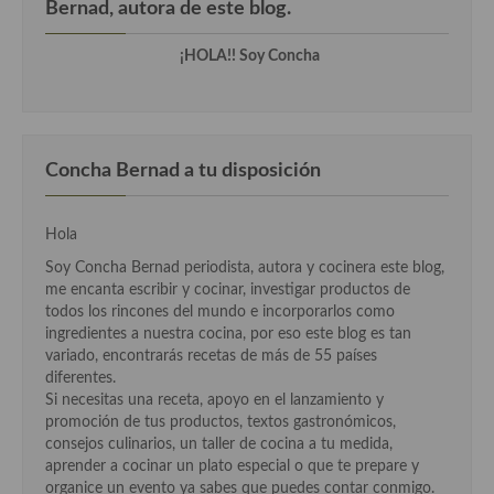
Bernad, autora de este blog.
Cocina Andaluza
¡HOLA!! Soy Concha
Cocina Aragonesa
Cocina Asturiana
Concha Bernad a tu disposición
Cocina Balear
Cocina Canaria
Hola
Cocina Castellana
Soy Concha Bernad periodista, autora y cocinera este blog,
me encanta escribir y cocinar, investigar productos de
Cocina Castilla – La Mancha
todos los rincones del mundo e incorporarlos como
ingredientes a nuestra cocina, por eso este blog es tan
Cocina Catalana
variado, encontrarás recetas de más de 55 países
diferentes.
Cocina Extremeña
Si necesitas una receta, apoyo en el lanzamiento y
promoción de tus productos, textos gastronómicos,
Cocina Gallega
consejos culinarios, un taller de cocina a tu medida,
aprender a cocinar un plato especial o que te prepare y
Cocina Madrileña
organice un evento ya sabes que puedes contar conmigo.