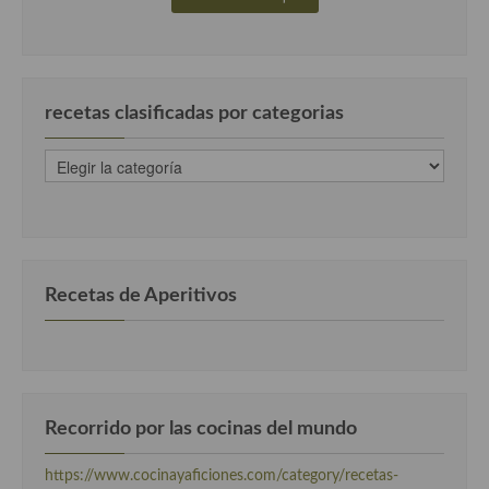
Cocina Danesa
Cocina de la Republica Checa
recetas clasificadas por categorias
Cocina de Polonia
Cocina de Ucrania
recetas
clasificadas
Cocina Eslovena
por
categorias
Cocina Francesa
Cocina Griega
Recetas de Aperitivos
Cocina Holandesa
Cocina Hungara
Cocina Irlanda
Recorrido por las cocinas del mundo
Cocina Italiana
https://www.cocinayaficiones.com/category/recetas-