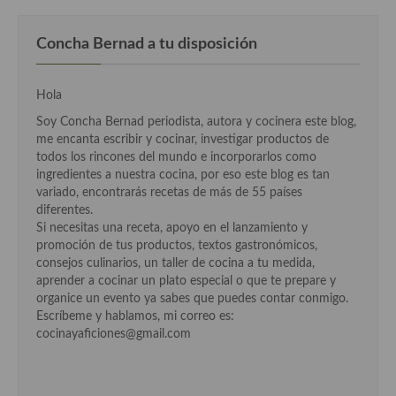
Cocina Murciana
Concha Bernad a tu disposición
Cocina Navarra
Hola
Cocina Riojana
Soy Concha Bernad periodista, autora y cocinera este blog,
Cocina Valenciana
me encanta escribir y cocinar, investigar productos de
todos los rincones del mundo e incorporarlos como
Cocina Vasca
ingredientes a nuestra cocina, por eso este blog es tan
variado, encontrarás recetas de más de 55 países
Cocina Europea
diferentes.
Si necesitas una receta, apoyo en el lanzamiento y
Cocina Alemana
promoción de tus productos, textos gastronómicos,
consejos culinarios, un taller de cocina a tu medida,
Cocina Austriaca
aprender a cocinar un plato especial o que te prepare y
organice un evento ya sabes que puedes contar conmigo.
Cocina Belga
Escríbeme y hablamos, mi correo es:
cocinayaficiones@gmail.com
Cocina Britanica
Cocina Bulgara