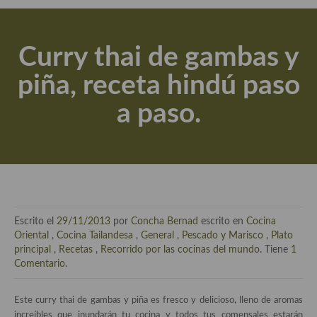
Actualidad y recomendaciones
Libros de cocina, repostería, gastronomía y más
Curry thai de gambas y
Apuntes, estudios sobre temas interesantes e importantes
piña, receta hindú paso
Aceite de Oliva Virgen Extra (AOVE)
a paso.
Recetas maridadas con los mejores AOVES
Flores en la cocina recetas
Técnicas de emplatado
El mundo del vino y las bebidas
Escrito el
29/11/2013
por
Concha Bernad
escrito en
Cocina
Tiendas especiales
Oriental
,
Cocina Tailandesa
,
General
,
Pescado y Marisco
,
Plato
principal
,
Recetas
,
Recorrido por las cocinas del mundo
. Tiene
1
En la mesa: menaje, vajilla, técnicas de emplatado, decoración
Comentario
.
Especias, hierbas, condimentos, espesantes y aditivos
Este curry thai de gambas y piña es fresco y delicioso, lleno de aromas
increíbles que inundarán tu cocina y todos tus comensales estarán