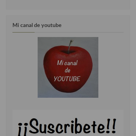
Cocina Danesa
Cocina de la Republica Checa
Mi canal de youtube
Cocina de Polonia
Cocina de Ucrania
Cocina Eslovena
Cocina Francesa
Cocina Griega
Cocina Holandesa
Cocina Hungara
Cocina Irlanda
Cocina Italiana