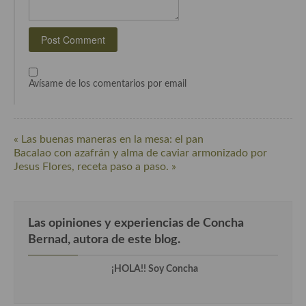
Cocina Andaluza
Cocina Aragonesa
Cocina Asturiana
Avísame de los comentarios por email
Cocina Balear
Cocina Canaria
« Las buenas maneras en la mesa: el pan
Bacalao con azafrán y alma de caviar armonizado por
Cocina Castellana
Jesus Flores, receta paso a paso. »
Cocina Castilla – La Mancha
Cocina Catalana
Las opiniones y experiencias de Concha
Bernad, autora de este blog.
Cocina Extremeña
¡HOLA!! Soy Concha
Cocina Gallega
Cocina Madrileña