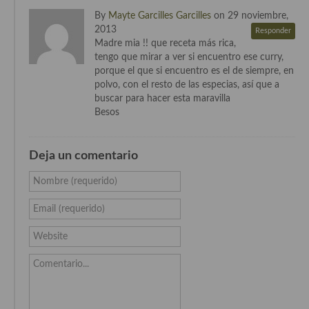
Cocina del Pacifico
By
Mayte Garcilles Garcilles
on 29 noviembre,
2013
Responder
Cocina filipina
Madre mia !! que receta más rica,
tengo que mirar a ver si encuentro ese curry,
Cocina de Hawái
porque el que si encuentro es el de siempre, en
polvo, con el resto de las especias, así que a
Cocina de Madagascar
buscar para hacer esta maravilla
Besos
Cocina Africana
Cocina Sudafrinaca
Deja un comentario
Cocina del Congo
Nombre (requerido)
Cocina Sefardí
Email (requerido)
Cocina Yoshoku
Website
Cocina callejera
Comentario...
Cocina fusión
Cocinas de España