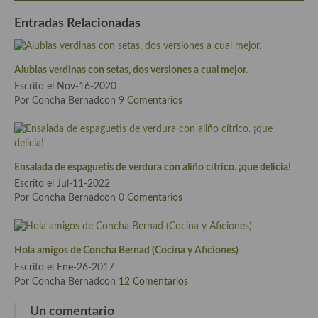
Cocina Azerí (Azerbaiyán)
Entradas Relacionadas
Cocina de Egipto
Cocina de Tunez
Alubias verdinas con setas, dos versiones a cual mejor.
Escrito el Nov-16-2020
Cocina Oriental
Por Concha Bernadcon
9 Comentarios
Cocina Tailandesa
Cocina Japonesa
Ensalada de espaguetis de verdura con aliño cítrico. ¡que delicia!
Cocina Vietnamita
Escrito el Jul-11-2022
Por Concha Bernadcon
0 Comentarios
Cocina camboyana
Cocina Coreana
Hola amigos de Concha Bernad (Cocina y Aficiones)
Cocina HIndú
Escrito el Ene-26-2017
Por Concha Bernadcon
12 Comentarios
Cocina China
Un comentario