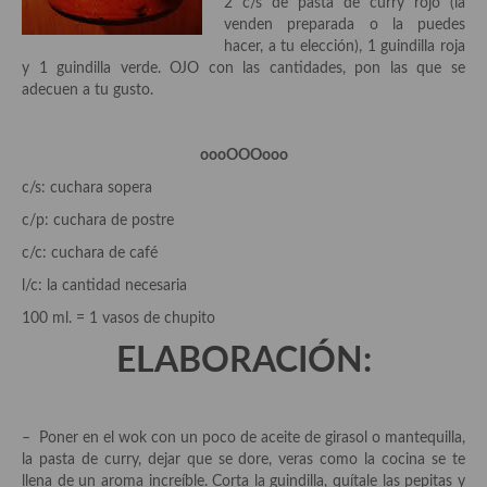
2 c/s de pasta de curry rojo (la
demás
venden preparada o la puedes
hacer, a tu elección), 1 guindilla roja
Entrantes y primeros platos
y 1 guindilla verde. OJO con las cantidades, pon las que se
adecuen a tu gusto.
Ensaladas
Entrantes
oooOOOooo
Gazpachos, salmorejos, sopas y cremas frías
c/s: cuchara sopera
c/p: cuchara de postre
Quínoa
c/c: cuchara de café
Pasta
l/c: la cantidad necesaria
Arroces Y fideuás
100 ml. = 1 vasos de chupito
ELABORACIÓN:
Legumbres y cereales
Cuscús
– Poner en el wok con un poco de aceite de girasol o mantequilla,
Huevos
la pasta de curry, dejar que se dore, veras como la cocina se te
llena de un aroma increíble. Corta la guindilla, quítale las pepitas y
Masas elaboradas con harina, pizzas, quiches y demás