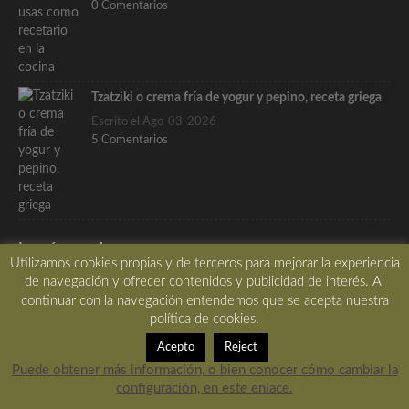
0 Comentarios
Tzatziki o crema fría de yogur y pepino, receta griega
Escrito el Ago-03-2026
5 Comentarios
Lo más pupular…
Utilizamos cookies propias y de terceros para mejorar la experiencia
Patatas bravas al estilo de las tabernas madrileñas, la
de navegación y ofrecer contenidos y publicidad de interés. Al
receta tradicional de las tabernas de Madrid, con
continuar con la navegación entendemos que se acepta nuestra
política de cookies.
vídeo.
Escrito el Abr-03-2020
Acepto
Reject
87 Comentarios
Puede obtener más información, o bien conocer cómo cambiar la
configuración, en este enlace.