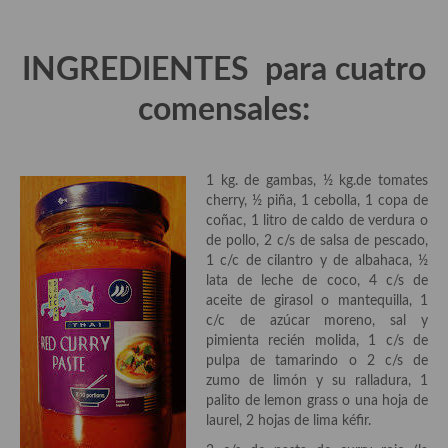
Aderezos, salsas, vinagretas, especias, hierbas aromáticas o
aditivos
INGREDIENTES para cuatro
Especias, mezclas de especias
comensales:
Hierbas aromáticas
Aceites
1 kg. de gambas, ½ kg.de tomates
Mojos y pastas
cherry, ½ piña, 1 cebolla, 1 copa de
coñac, 1 litro de caldo de verdura o
Sales y polvos
de pollo, 2 c/s de salsa de pescado,
1 c/c de cilantro y de albahaca, ½
Salsas y mojos
lata de leche de coco, 4 c/s de
aceite de girasol o mantequilla, 1
Adobos
c/c de azúcar moreno, sal y
pimienta recién molida, 1 c/s de
Aperitivos
pulpa de tamarindo o 2 c/s de
zumo de limón y su ralladura, 1
Bebidas
palito de lemon grass o una hoja de
laurel, 2 hojas de lima kéfir.
Bocadillos, hamburguesas, sándwich, emparedados, tostas y