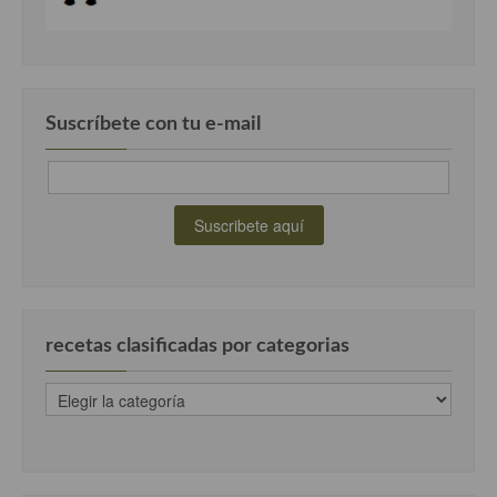
Cocina Luxemburgo
Cocina Polaca
Cocina portuguesa
Suscríbete con tu e-mail
Cocina Rusa
Cocina Sueca
Cocina Suiza
Cocina Turca
recetas clasificadas por categorias
recetas
clasificadas
por
categorias