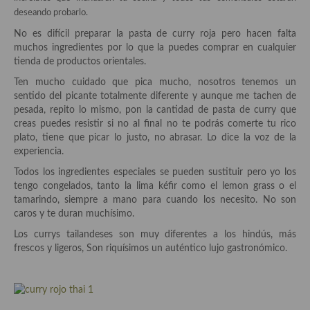
Historia de la gastronomía, platos celebres, cocineros, críticos,
deseando probarlo.
historias culinarias y otras cosas
No es difícil preparar la pasta de curry roja pero hacen falta
Origen y evolución de la comida
muchos ingredientes por lo que la puedes comprar en cualquier
tienda de productos orientales.
Protocolo y buenas maneras.
Ten mucho cuidado que pica mucho, nosotros tenemos un
sentido del picante totalmente diferente y aunque me tachen de
Ocio – restaurantes, bares, tabernas
pesada, repito lo mismo, pon la cantidad de pasta de curry que
creas puedes resistir si no al final no te podrás comerte tu rico
Viajes eno-gastro-turísticos
plato, tiene que picar lo justo, no abrasar. Lo dice la voz de la
experiencia.
En El Candelero
Todos los ingredientes especiales se pueden sustituir pero yo los
Las opiniones de la «Cocinera»
tengo congelados, tanto la lima kéfir como el lemon grass o el
tamarindo, siempre a mano para cuando los necesito. No son
Prensa
caros y te duran muchísimo.
Los currys tailandeses son muy diferentes a los hindús, más
Recetas
frescos y ligeros, Son riquísimos un auténtico lujo gastronómico.
Acompañamientos
Airfryer recetas