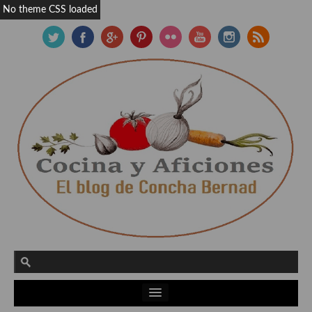
No theme CSS loaded