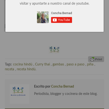
visitar y apuntarte a nuestro canal de youtube.
Cocina de Guatemala
Arroz blanco, receta
Cocina de Nicaragua
Cocina Ecuatoriana
Cocina Jamaicana
Cocina Mexicana
Cocina peruana
Cocina de Oriente Medio
Tags:
cocina hindú
,
Curry thai
,
gambas
,
paso a paso
,
piña
,
receta
,
receta hindú.
Cocina israelí
Cocina libanesa
Escrito por
Concha Bernad
Cocina Armenia
Periodista, blogger y cocinera de este blog.
Cocina Siria