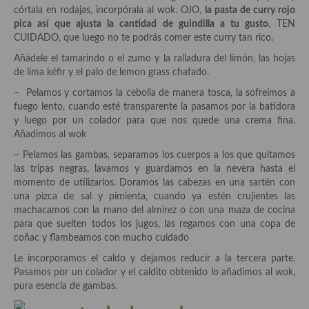
córtala en rodajas, incorpórala al wok. OJO,
la pasta de curry rojo
pica así que ajusta la cantidad de guindilla a tu gusto
, TEN
Plato principal
CUIDADO, que luego no te podrás comer este curry tan rico.
Aves
Añádele el tamarindo o el zumo y la ralladura del limón, las hojas
de lima kéfir y el palo de lemon grass chafado.
Carne
– Pelamos y cortamos la cebolla de manera tosca, la sofreímos a
fuego lento, cuando esté transparente la pasamos por la batidora
Pescado y Marisco
y luego por un colador para que nos quede una crema fina.
Añadimos al wok
Postres y dulces
– Pelamos las gambas, separamos los cuerpos a los que quitamos
Postres con frutas
las tripas negras, lavamos y guardamos en la nevera hasta el
momento de utilizarlos. Doramos las cabezas en una sartén con
Quesos, recetas
una pizca de sal y pimienta, cuando ya estén crujientes las
machacamos con la mano del almirez o con una maza de cocina
Salazones y encurtidos
para que suelten todos los jugos, las regamos con una copa de
coñac y flambeamos con mucho cuidado
Recetas Especiales
Le incorporamos el caldo y dejamos reducir a la tercera parte.
Pasamos por un colador y el caldito obtenido lo añadimos al wok,
Recetas de Cuaresma
pura esencia de gambas.
Recetas maridadas con los mejores AOVES