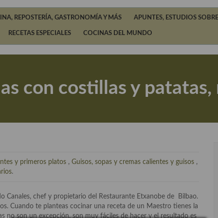
INA, REPOSTERÍA, GASTRONOMÍA Y MÁS
APUNTES, ESTUDIOS SOBRE
RECETAS ESPECIALES
COCINAS DEL MUNDO
as con costillas y patatas,
ntes y primeros platos
,
Guisos, sopas y cremas calientes y guisos
,
rios
.
o Canales, chef y propietario del Restaurante Etxanobe de Bilbao.
os. Cuando te planteas cocinar una receta de un Maestro tienes la
jas no son un excepción, son muy fáciles de hacer y el resultado es