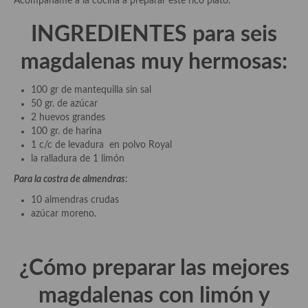
Acompáñame a la cocina a preparar este rico plato.
Las opiniones de la «Cocinera»
INGREDIENTES para seis
Prensa
magdalenas muy hermosas:
Recetas
100 gr de mantequilla sin sal
Acompañamientos
50 gr. de azúcar
2 huevos grandes
Airfryer recetas
100 gr. de harina
1 c/c de levadura en polvo Royal
Aderezos, salsas, vinagretas, especias, hierbas aromáticas o
la ralladura de 1 limón
aditivos
Para la costra de almendras
:
Especias, mezclas de especias
10 almendras crudas
azúcar moreno.
Hierbas aromáticas
Aceites
¿Cómo preparar las mejores
Mojos y pastas
magdalenas con limón y
Sales y polvos