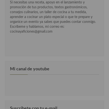
Si necesitas una receta, apoyo en el lanzamiento y
Cocina Alemana
promoción de tus productos, textos gastronómicos,
consejos culinarios, un taller de cocina a tu medida,
Cocina Austriaca
aprender a cocinar un plato especial o que te prepare y
organice un evento ya sabes que puedes contar conmigo.
Cocina Belga
Escríbeme y hablamos, mi correo es:
cocinayaficiones@gmail.com
Cocina Britanica
Cocina Bulgara
Cocina Danesa
Cocina de la Republica Checa
Mi canal de youtube
Cocina de Polonia
Cocina de Ucrania
Cocina Eslovena
Cocina Francesa
Suscríbete con tu e-mail