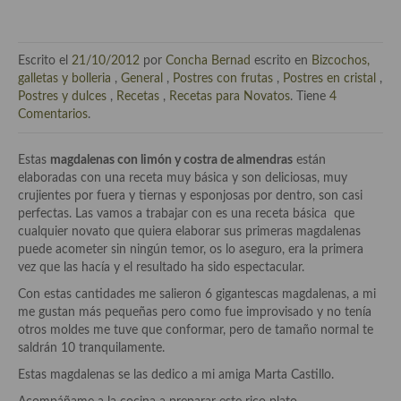
Técnicas de emplatado
El mundo del vino y las bebidas
Escrito el
21/10/2012
por
Concha Bernad
escrito en
Bizcochos,
Tiendas especiales
galletas y bolleria
,
General
,
Postres con frutas
,
Postres en cristal
,
Postres y dulces
,
Recetas
,
Recetas para Novatos
. Tiene
4
En la mesa: menaje, vajilla, técnicas de emplatado, decoración
Comentarios
.
Especias, hierbas, condimentos, espesantes y aditivos
Estas
magdalenas con limón y costra de almendras
están
elaboradas con una receta muy básica y son deliciosas, muy
Historia de la gastronomía, platos celebres, cocineros, críticos,
crujientes por fuera y tiernas y esponjosas por dentro, son casi
historias culinarias y otras cosas
perfectas. Las vamos a trabajar con es una receta básica que
cualquier novato que quiera elaborar sus primeras magdalenas
Origen y evolución de la comida
puede acometer sin ningún temor, os lo aseguro, era la primera
vez que las hacía y el resultado ha sido espectacular.
Protocolo y buenas maneras.
Con estas cantidades me salieron 6 gigantescas magdalenas, a mi
Ocio – restaurantes, bares, tabernas
me gustan más pequeñas pero como fue improvisado y no tenía
otros moldes me tuve que conformar, pero de tamaño normal te
Viajes eno-gastro-turísticos
saldrán 10 tranquilamente.
Estas magdalenas se las dedico a mi amiga Marta Castillo.
En El Candelero