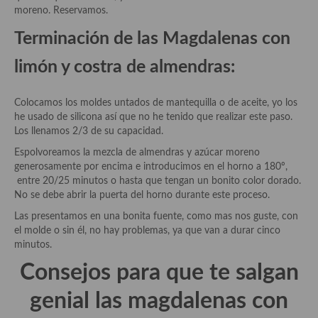
Pasta
moreno. Reservamos.
Arroces Y fideuás
Terminación de las Magdalenas con
Legumbres y cereales
limón y costra de almendras:
Cuscús
Colocamos los moldes untados de mantequilla o de aceite, yo los
Huevos
he usado de silicona así que no he tenido que realizar este paso.
Los llenamos 2/3 de su capacidad.
Masas elaboradas con harina, pizzas, quiches y demás
Espolvoreamos la mezcla de almendras y azúcar moreno
generosamente por encima e introducimos en el horno a 180º,
Plato principal
entre 20/25 minutos o hasta que tengan un bonito color dorado.
No se debe abrir la puerta del horno durante este proceso.
Aves
Las presentamos en una bonita fuente, como mas nos guste, con
Carne
el molde o sin él, no hay problemas, ya que van a durar cinco
minutos.
Pescado y Marisco
Consejos para que te salgan
Postres y dulces
genial las magdalenas con
Postres con frutas