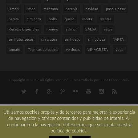
jamón
limon
manzana
naranja
navidad
paso a paso
patata
pimiento
pollo
queso
receta
recetas
Recetas Especiales
romero
salmon
SALSA
setas
sin frutos secos
sin gluten
sin huevo
sin lactosa
TARTA
tomate
Técnicas de cocina
verduras
VINAGRETA
yogur
Copyright © 2017 All rights reserved. -
Desarrollado por LBM Diseño Web
Utilizamos cookies propias y de terceros para mejorar la experiencia
de navegación y ofrecer contenidos y publicidad de interés. Al
continuar con la navegación entendemos que se acepta nuestra
política de cookies.