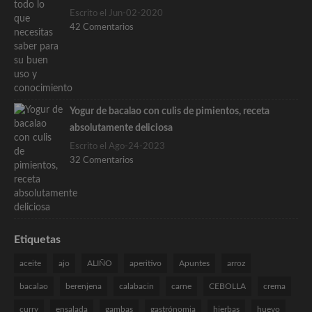
Escrito el Jun-02-2020
42 Comentarios
Yogur de bacalao con culis de pimientos, receta
absolutamente deliciosa
Escrito el Ago-24-2023
32 Comentarios
Etiquetas
aceite
ajo
ALIÑO
aperitivo
Apuntes
arroz
bacalao
berenjena
calabacin
carne
CEBOLLA
crema
curry
ensalada
gambas
gastrónomia
hierbas
huevo