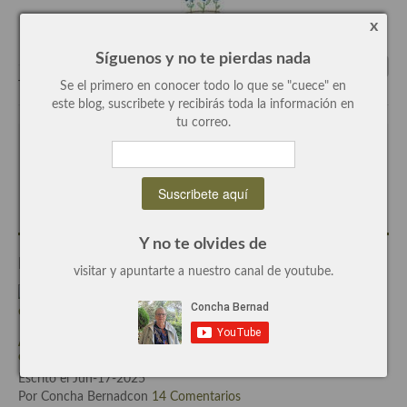
Cocina colombiana
x
Síguenos y no te pierdas nada
Cocina Cajún y Creole
Se el primero en conocer todo lo que se "cuece" en
Tags:
almendra
,
costra
,
limon
,
magdalena
,
paso a paso
,
receta
Cocina Venezolana
este blog, suscribete y recibirás toda la información en
tu correo.
Cocina Cubana
Escrito por
Concha Bernad
Cocina de Estados Unidos
Periodista, blogger y cocinera de este blog.
Cocina de Guatemala
Cocina de Nicaragua
Y no te olvides de
Entradas Relacionadas
visitar y apuntarte a nuestro canal de youtube.
Cocina Ecuatoriana
Cocina Jamaicana
Aceitunas Gordal rellenas de crema de morcilla, un aperitivo
Cocina Mexicana
espectacular
Escrito el Jun-17-2025
Cocina peruana
Por Concha Bernadcon
14 Comentarios