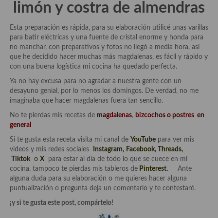
limón y costra de almendras
Quesos, recetas
Esta preparación es rápida, para su elaboración utilicé unas varillas
Salazones y encurtidos
para batir eléctricas y una fuente de cristal enorme y honda para
no manchar, con preparativos y fotos no llegó a media hora, así
Recetas Especiales
que he decidido hacer muchas más magdalenas, es fácil y rápido y
con una buena logística mi cocina ha quedado perfecta.
Recetas de Cuaresma
Ya no hay excusa para no agradar a nuestra gente con un
desayuno genial, por lo menos los domingos. De verdad, no me
Recetas maridadas con los mejores AOVES
imaginaba que hacer magdalenas fuera tan sencillo.
Recetas de fiesta, Navidad y días señalados
No te pierdas mis recetas de
magdalenas
,
bizcochos
o
postres
en
general
Resumen tematicos de recetas
Si te gusta esta receta visita mi canal de
YouTube
para ver mis
videos y mis redes sociales
Instagram
,
Facebook
,
Threads,
Cocinas del mundo
Tiktok
o
X
para estar al día de todo lo que se cuece en mi
cocina. tampoco te pierdas mis tableros de
Pinterest.
Ante
Cocina Americana
alguna duda para su elaboración o me quieres hacer alguna
puntualización o pregunta deja un comentario y te contestaré.
Cocina Argentina
¡y si te gusta este post, compártelo!
Cocina Brasileña