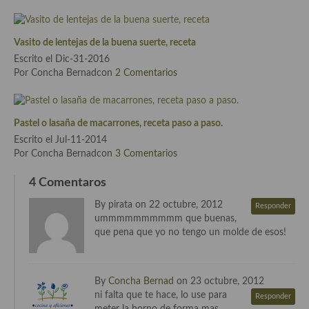
Cocina de Oriente Medio
Cocina israelí
Vasito de lentejas de la buena suerte, receta
Escrito el Dic-31-2016
Cocina libanesa
Por Concha Bernadcon
2 Comentarios
Cocina Armenia
Cocina Siria
Pastel o lasaña de macarrones, receta paso a paso.
Escrito el Jul-11-2014
Cocina Azerí (Azerbaiyán)
Por Concha Bernadcon
3 Comentarios
Cocina de Egipto
4 Comentaros
By pirata on 22 octubre, 2012
Cocina de Tunez
Responder
ummmmmmmmmm que buenas,
que pena que yo no tengo un molde de esos!
Cocina Oriental
Cocina Tailandesa
By
Concha Bernad
on 23 octubre, 2012
Cocina Japonesa
ni falta que te hace, lo use para
Responder