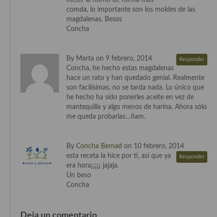
meter la horno de forma mas
Cocina Vietnamita
comda, lo importante son los moldes de las
magdalenas. Besos
Cocina camboyana
Concha
Cocina Coreana
By Marta on 9 febrero, 2014
Responder
Cocina HIndú
Concha, he hecho estas magdalenas
hace un rato y han quedado genial. Realmente
Cocina China
son facilísimas, no se tarda nada. Lo único que
he hecho ha sido ponerles aceite en vez de
Cocina del Pacifico
mantequilla y algo menos de harina. Ahora sólo
me queda probarlas…ñam.
Cocina filipina
Cocina de Hawái
By
Concha Bernad
on 10 febrero, 2014
esta receta la hice por ti, así que ya
Responder
Cocina de Madagascar
era hora¡¡¡¡¡ jajaja.
Un beso
Cocina Africana
Concha
Cocina Sudafrinaca
Deja un comentario