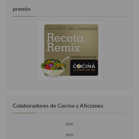
premio
Colaboradores de Cocina y Aficiones
ooo
ooo