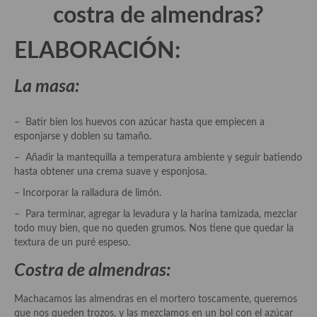
costra de almendras?
Salsas y mojos
ELABORACIÓN:
Adobos
Aperitivos
La masa:
Bebidas
– Batir bien los huevos con azúcar hasta que empiecen a
Bocadillos, hamburguesas, sándwich, emparedados, tostas y
esponjarse y doblen su tamaño.
demás
– Añadir la mantequilla a temperatura ambiente y seguir batiendo
hasta obtener una crema suave y esponjosa.
Entrantes y primeros platos
– Incorporar la ralladura de limón.
Ensaladas
– Para terminar, agregar la levadura y la harina tamizada, mezclar
todo muy bien, que no queden grumos. Nos tiene que quedar la
Entrantes
textura de un puré espeso.
Gazpachos, salmorejos, sopas y cremas frías
Costra de almendras:
Quínoa
Machacamos las almendras en el mortero toscamente, queremos
que nos queden trozos, y las mezclamos en un bol con el azúcar