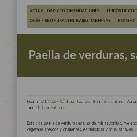
ACTUALIDAD Y RECOMENDACIONES
LIBROS DE COC
OCIO – RESTAURANTES, BARES, TABERNAS
RECETAS
Paella de verduras, s
Escrito el
01/05/2024
por
Concha Bernad
escrito en
Arroc
Tiene
0 Comentarios
.
Esta rica
paella de verduras
es una de mis favoritas, me enc
vegetales frescos y crujientes, es deliciosa y muy sana, e