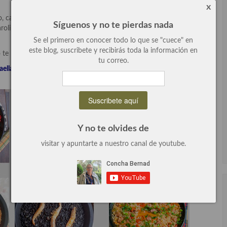
x
aldoso, paella, risotto, pilaf, al estilo oriental … y también
Síguenos y no te pierdas nada
rnaroli …, me he dedicado durante mucho tiempo buscando los
Se el primero en conocer todo lo que se "cuece" en
este blog, suscribete y recibirás toda la información en
 te las pierdas!
tu correo.
aella y de arroz en paella
,
que vamos a ser puntuales para que no
Y no te olvides de
visitar y apuntarte a nuestro canal de youtube.