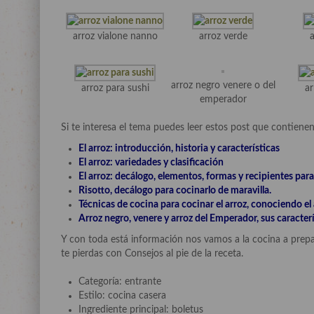
arroz vialone nanno
arroz verde
a
arroz negro venere o del
arroz para sushi
ar
emperador
Si te interesa el tema puedes leer estos post que contien
El arroz: introducción, historia y características
El arroz: variedades y clasificación
El arroz: decálogo, elementos, formas y recipientes para
Risotto, decálogo para cocinarlo de maravilla.
Técnicas de cocina para cocinar el arroz, conociendo el 
Arroz negro, venere y arroz del Emperador, sus caracterí
Y con toda está información nos vamos a la cocina a prepar
te pierdas con Consejos al pie de la receta.
Categoría: entrante
Estilo: cocina casera
Ingrediente principal: boletus