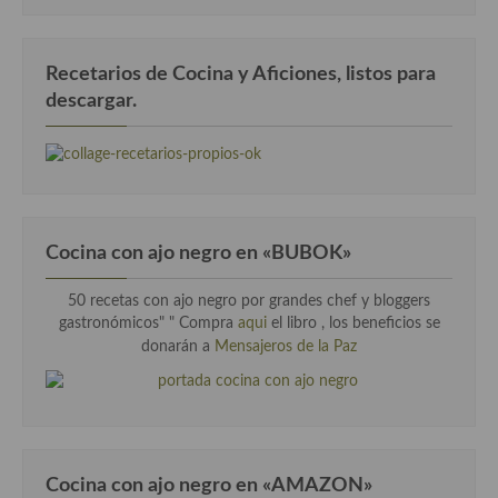
Cocina Danesa
Cocina de la Republica Checa
Recetarios de Cocina y Aficiones, listos para
descargar.
Cocina de Polonia
Cocina de Ucrania
Cocina Eslovena
Cocina Francesa
Cocina con ajo negro en «BUBOK»
Cocina Griega
50 recetas con ajo negro por grandes chef y bloggers
gastronómicos" "
Compra
aqui
el libro , los beneficios se
Cocina Holandesa
donarán a
Mensajeros de la Paz
Cocina Hungara
Cocina Irlanda
Cocina Italiana
Cocina con ajo negro en «AMAZON»