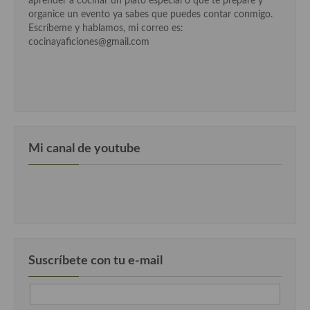
aprender a cocinar un plato especial o que te prepare y
Cocina Azerí (Azerbaiyán)
organice un evento ya sabes que puedes contar conmigo.
Escríbeme y hablamos, mi correo es:
Cocina de Egipto
cocinayaficiones@gmail.com
Cocina de Tunez
Cocina Oriental
Cocina Tailandesa
Mi canal de youtube
Cocina Japonesa
Cocina Vietnamita
Cocina camboyana
Cocina Coreana
Cocina HIndú
Suscríbete con tu e-mail
Cocina China