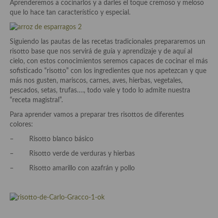
Historia de la gastronomía, platos celebres, cocineros, críticos,
Aprenderemos a cocinarlos y a darles el toque cremoso y meloso
historias culinarias y otras cosas
que lo hace tan característico y especial.
Origen y evolución de la comida
Siguiendo las pautas de las recetas tradicionales prepararemos un
Protocolo y buenas maneras.
risotto base que nos servirá de guía y aprendizaje y de aquí al
cielo, con estos conocimientos seremos capaces de cocinar el más
Ocio – restaurantes, bares, tabernas
sofisticado “risotto” con los ingredientes que nos apetezcan y que
más nos gusten, mariscos, carnes, aves, hierbas, vegetales,
Viajes eno-gastro-turísticos
pescados, setas, trufas…., todo vale y todo lo admite nuestra
“receta magistral”.
En El Candelero
Para aprender vamos a preparar tres risottos de diferentes
colores:
Las opiniones de la «Cocinera»
– Risotto blanco básico
Prensa
– Risotto verde de verduras y hierbas
Recetas
– Risotto amarillo con azafrán y pollo
Acompañamientos
Airfryer recetas