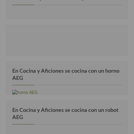
Cocina Murciana
Cocina Navarra
Cocina Riojana
Cocina Valenciana
Cocina Vasca
Cocina Europea
En Cocina y Aficiones se cocina con un horno
AEG
Cocina Alemana
Cocina Austriaca
Cocina Belga
En Cocina y Aficiones se cocina con un robot
AEG
Cocina Britanica
Cocina Bulgara