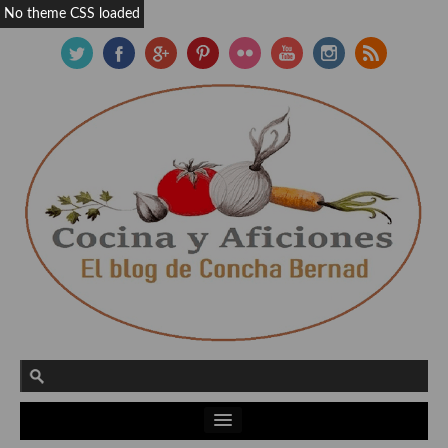
No theme CSS loaded