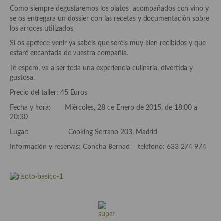
Aderezos, salsas, vinagretas, especias, hierbas aromáticas o
Como siempre degustaremos los platos acompañados con vino y
aditivos
se os entregara un dossier con las recetas y documentación sobre
los arroces utilizados.
Especias, mezclas de especias
Si os apetece venir ya sabéis que seréis muy bien recibidos y que
estaré encantada de vuestra compañía.
Hierbas aromáticas
Te espero, va a ser toda una experiencia culinaria, divertida y
Aceites
gustosa.
Precio del taller: 45 Euros
Mojos y pastas
Fecha y hora: Miércoles, 28 de Enero de 2015, de 18:00 a
Sales y polvos
20:30
Lugar: Cooking Serrano 203, Madrid
Salsas y mojos
Información y reservas: Concha Bernad – teléfono: 633 274 974
Adobos
Aperitivos
Bebidas
Bocadillos, hamburguesas, sándwich, emparedados, tostas y