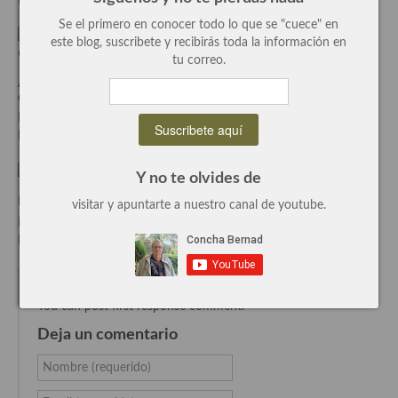
Por Concha Bernadcon
2 Comentarios
Se el primero en conocer todo lo que se "cuece" en
Plato principal
este blog, suscribete y recibirás toda la información en
tu correo.
Aves
Albóndigas o youvarlakia con avgolemono, una receta griega
deliciosa.
Carne
Escrito el Nov-19-2017
Por Concha Bernadcon
13 Comentarios
Pescado y Marisco
Postres y dulces
Y no te olvides de
Mini tarta de fresas, deliciosa y mas fácil imposible
visitar y apuntarte a nuestro canal de youtube.
Postres con frutas
Escrito el Abr-13-2024
Por Concha Bernadcon
3 Comentarios
Quesos, recetas
No hay comentarios
Salazones y encurtidos
You can post first response comment.
Recetas Especiales
Deja un comentario
Recetas de Cuaresma
Nombre (requerido)
Recetas maridadas con los mejores AOVES