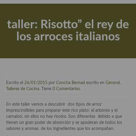
Actualidad y recomendaciones
Libros de cocina, repostería, gastronomía y más
taller: Risotto” el rey de
Apuntes, estudios sobre temas interesantes e importantes
los arroces italianos
Aceite de Oliva Virgen Extra (AOVE)
Recetas maridadas con los mejores AOVES
Flores en la cocina recetas
Técnicas de emplatado
Escrito el
26/01/2015
por
Concha Bernad
escrito en
General
,
El mundo del vino y las bebidas
Talleres de Cocina
. Tiene
0 Comentarios
.
Tiendas especiales
En este taller vamos a descubrir dos tipos de arroz
imprescindibles para preparar este rico plato: el arbóreo y el
En la mesa: menaje, vajilla, técnicas de emplatado, decoración
carnalori, sin ellos no hay risotto. Son diferentes debido a que
tienen un gran poder de absorción y se apoderan de todos los
Especias, hierbas, condimentos, espesantes y aditivos
sabores y aromas de los ingredientes que los acompañan.