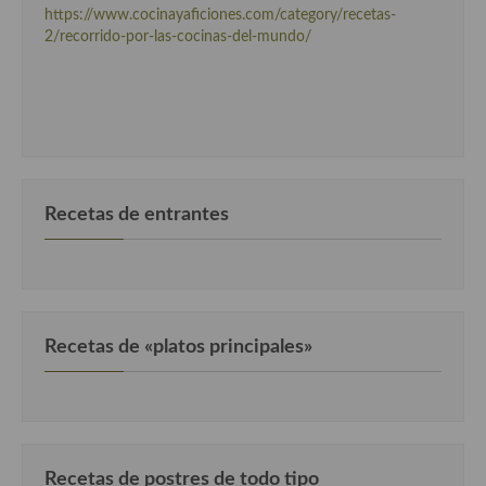
https://www.cocinayaficiones.com/category/recetas-
2/recorrido-por-las-cocinas-del-mundo/
Cocina Andaluza
Cocina Aragonesa
Cocina Asturiana
Cocina Balear
Recetas de entrantes
Cocina Canaria
Cocina Castellana
Cocina Castilla – La Mancha
Recetas de «platos principales»
Cocina Catalana
Cocina Extremeña
Cocina Gallega
Cocina Madrileña
Recetas de postres de todo tipo