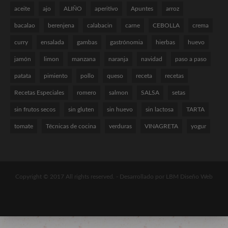
aceite
ajo
ALIÑO
aperitivo
Apuntes
arroz
bacalao
berenjena
calabacin
carne
CEBOLLA
crema
curry
ensalada
gambas
gastrónomia
hierbas
huevo
jamón
limon
manzana
naranja
navidad
paso a paso
patata
pimiento
pollo
queso
receta
recetas
Recetas Especiales
romero
salmon
SALSA
setas
sin frutos secos
sin gluten
sin huevo
sin lactosa
TARTA
tomate
Técnicas de cocina
verduras
VINAGRETA
yogur
Copyright © 2017 All rights reserved. -
Desarrollado por LBM Diseño Web