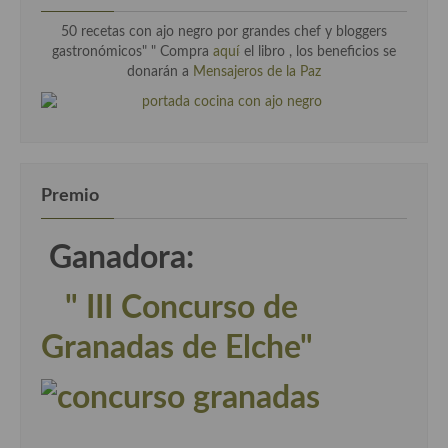
Cocina Luxemburgo
50 recetas con ajo negro por grandes chef y bloggers
gastronómicos" " Compra
aquí
el libro , los beneficios se
Cocina Polaca
donarán a
Mensajeros de la Paz
Cocina portuguesa
Cocina Rusa
Cocina Sueca
Premio
Cocina Suiza
Ganadora:
Cocina Turca
" III Concurso de
Granadas de Elche"