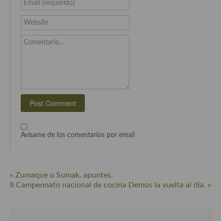
Email (requerido)
Recetas de fiesta, Navidad y días señalados
Website
Resumen tematicos de recetas
Comentario...
Cocinas del mundo
Cocina Americana
Cocina Argentina
Cocina Brasileña
Cocina colombiana
Avísame de los comentarios por email
Cocina Cajún y Creole
Cocina Venezolana
« Zumaque o Sumak, apuntes.
II Campeonato nacional de cocina Demos la vuelta al día. »
Cocina Cubana
Cocina de Estados Unidos