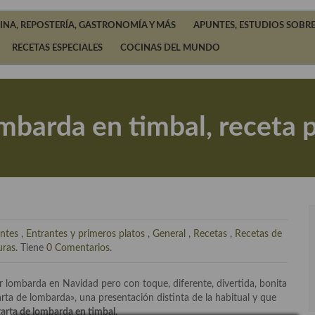
INA, REPOSTERÍA, GASTRONOMÍA Y MÁS
APUNTES, ESTUDIOS SOBRE
RECETAS ESPECIALES
COCINAS DEL MUNDO
mbarda en timbal, receta 
ntes
,
Entrantes y primeros platos
,
General
,
Recetas
,
Recetas de
uras
. Tiene
0 Comentarios
.
 lombarda en Navidad pero con toque, diferente, divertida, bonita
arta de lombarda», una presentación distinta de la habitual y que
tarta de lombarda en timbal.