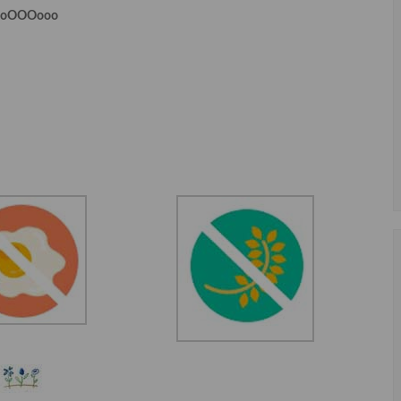
ooOOOooo