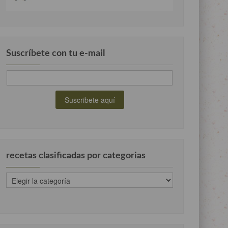
Suscríbete con tu e-mail
recetas clasificadas por categorias
recetas
clasificadas
por
categorias