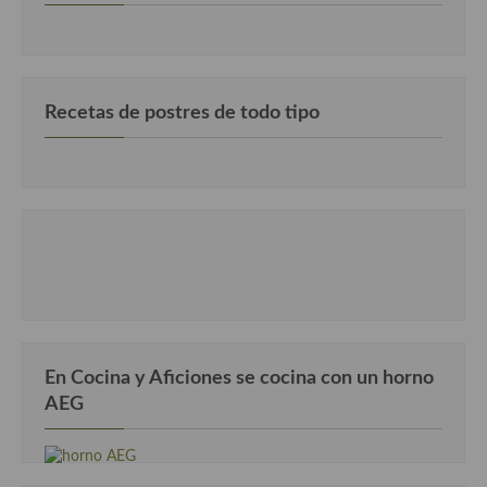
Cocina Luxemburgo
Cocina Polaca
Cocina portuguesa
Recetas de postres de todo tipo
Cocina Rusa
Cocina Sueca
Cocina Suiza
Cocina Turca
En Cocina y Aficiones se cocina con un horno
AEG