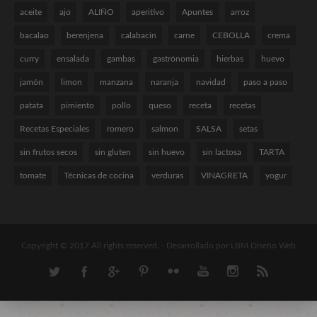
aceite
ajo
ALIÑO
aperitivo
Apuntes
arroz
bacalao
berenjena
calabacin
carne
CEBOLLA
crema
curry
ensalada
gambas
gastrónomia
hierbas
huevo
jamón
limon
manzana
naranja
navidad
paso a paso
patata
pimiento
pollo
queso
receta
recetas
Recetas Especiales
romero
salmon
SALSA
setas
sin frutos secos
sin gluten
sin huevo
sin lactosa
TARTA
tomate
Técnicas de cocina
verduras
VINAGRETA
yogur
Copyright © 2017 All rights reserved. -
Desarrollado por LBM Diseño Web