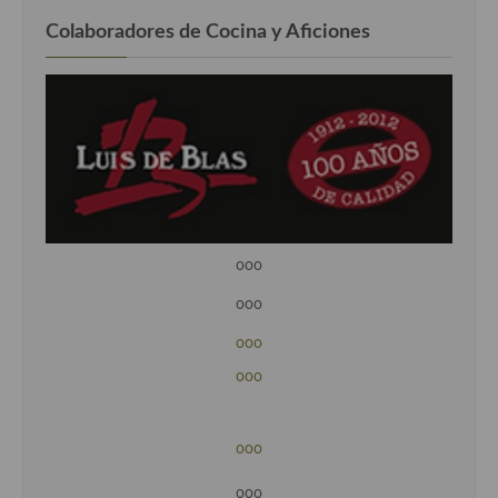
Colaboradores de Cocina y Aficiones
ooo
ooo
ooo
ooo
ooo
ooo