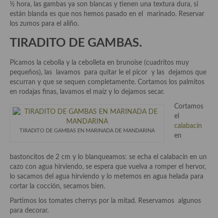
demás
½ hora, las gambas ya son blancas y tienen una textura dura, si
están blanda es que nos hemos pasado en el marinado. Reservar
Entrantes y primeros platos
los zumos para el aliño.
TIRADITO DE GAMBAS.
Ensaladas
Entrantes
Picamos la cebolla y la cebolleta en brunoise (cuadritos muy
pequeños), las lavamos para quitar le el picor y las dejamos que
Gazpachos, salmorejos, sopas y cremas frías
escurran y que se sequen completamente. Cortamos los palmitos
en rodajas finas, lavamos el maíz y lo dejamos secar.
Quínoa
Cortamos
el
Pasta
calabacín
TIRADITO DE GAMBAS EN MARINADA DE MANDARINA
en
Arroces Y fideuás
bastoncitos de 2 cm y lo blanqueamos: se echa el calabacín en un
Legumbres y cereales
cazo con agua hirviendo, se espera que vuelva a romper el hervor,
lo sacamos del agua hirviendo y lo metemos en agua helada para
Cuscús
cortar la cocción, secamos bien.
Huevos
Partimos los tomates cherrys por la mitad. Reservamos algunos
para decorar.
Masas elaboradas con harina, pizzas, quiches y demás