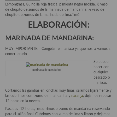
Aderezos, salsas, vinagretas, especias, hierbas aromáticas o
Lemongrass, Guindilla roja fresca, pimienta negra molida, ½ vaso
aditivos
de chupito de zumos de la marinada de mandarina, ½ vaso de
chupito de zumos de la marinada de lima/limón
Especias, mezclas de especias
ELABORACIÓN:
Hierbas aromáticas
MARINADA DE MANDARINA:
Aceites
MUY IMPORTANTE: Congelar el marisco ya que nos la vamos a
Mojos y pastas
comer crudo
Sales y polvos
Se puede
hacer con
marinada de mandarina
Salsas y mojos
cualquier
pescado o
Adobos
marisco.
Cortamos las gambas en lonchas muy finas, salamos ligeramente y
Aperitivos
las cubrimos con zumo de mandarina y
naranja
, dejamos reposar
12 horas en la nevera.
Bebidas
Pasadas 12 horas, escurrimos el zumo de mandarina reservando
Bocadillos, hamburguesas, sándwich, emparedados, tostas y
para el aliño final. Cubrimos con zumo de lima y limón y dejamos