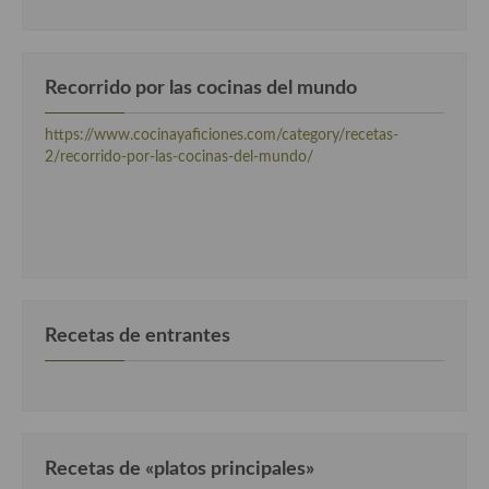
Cocina Danesa
Cocina de la Republica Checa
Recorrido por las cocinas del mundo
Cocina de Polonia
https://www.cocinayaficiones.com/category/recetas-
Cocina de Ucrania
2/recorrido-por-las-cocinas-del-mundo/
Cocina Eslovena
Cocina Francesa
Cocina Griega
Cocina Holandesa
Recetas de entrantes
Cocina Hungara
Cocina Irlanda
Cocina Italiana
Recetas de «platos principales»