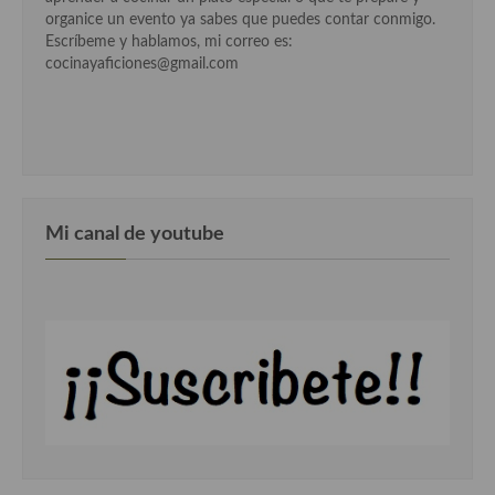
organice un evento ya sabes que puedes contar conmigo.
Escríbeme y hablamos, mi correo es:
Cocina Andaluza
cocinayaficiones@gmail.com
Cocina Aragonesa
Cocina Asturiana
Cocina Balear
Cocina Canaria
Mi canal de youtube
Cocina Castellana
Cocina Castilla – La Mancha
Cocina Catalana
Cocina Extremeña
Cocina Gallega
Cocina Madrileña