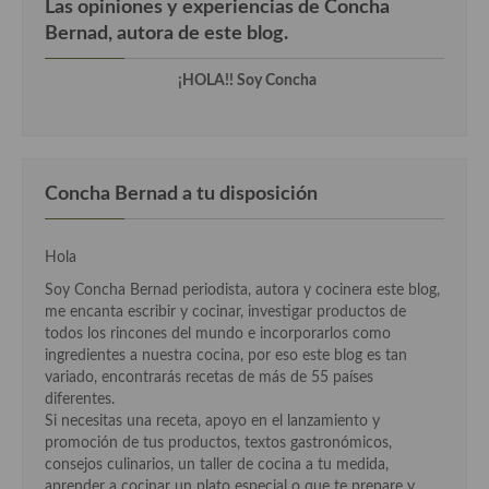
Las opiniones y experiencias de Concha
Cocina del Pacifico
Bernad, autora de este blog.
Cocina filipina
¡HOLA!! Soy Concha
Cocina de Hawái
Cocina de Madagascar
Cocina Africana
Concha Bernad a tu disposición
Cocina Sudafrinaca
Hola
Cocina del Congo
Soy Concha Bernad periodista, autora y cocinera este blog,
me encanta escribir y cocinar, investigar productos de
Cocina Sefardí
todos los rincones del mundo e incorporarlos como
ingredientes a nuestra cocina, por eso este blog es tan
Cocina Yoshoku
variado, encontrarás recetas de más de 55 países
diferentes.
Cocina callejera
Si necesitas una receta, apoyo en el lanzamiento y
promoción de tus productos, textos gastronómicos,
Cocina fusión
consejos culinarios, un taller de cocina a tu medida,
aprender a cocinar un plato especial o que te prepare y
Cocinas de España