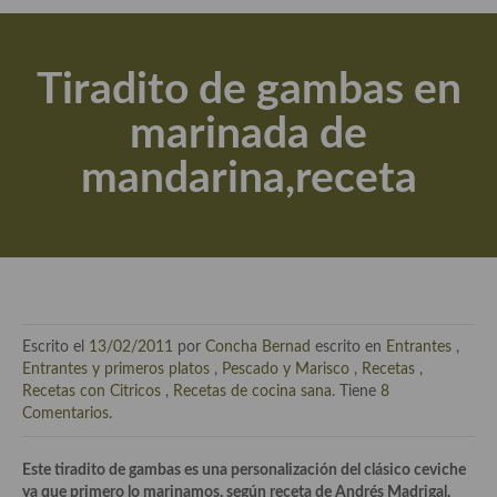
Actualidad y recomendaciones
Libros de cocina, repostería, gastronomía y más
Tiradito de gambas en
Apuntes, estudios sobre temas interesantes e importantes
marinada de
Aceite de Oliva Virgen Extra (AOVE)
mandarina,receta
Recetas maridadas con los mejores AOVES
Flores en la cocina recetas
Técnicas de emplatado
El mundo del vino y las bebidas
Escrito el
13/02/2011
por
Concha Bernad
escrito en
Entrantes
,
Tiendas especiales
Entrantes y primeros platos
,
Pescado y Marisco
,
Recetas
,
Recetas con Citricos
,
Recetas de cocina sana
. Tiene
8
En la mesa: menaje, vajilla, técnicas de emplatado, decoración
Comentarios
.
Especias, hierbas, condimentos, espesantes y aditivos
Este tiradito de gambas es una personalización del clásico ceviche
ya que primero lo marinamos, según receta de Andrés Madrigal,