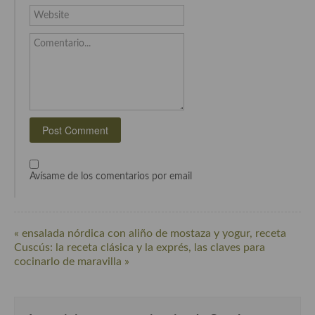
Cocina Azerí (Azerbaiyán)
Website
Cocina de Egipto
Comentario...
Cocina de Tunez
Cocina Oriental
Cocina Tailandesa
Cocina Japonesa
Avísame de los comentarios por email
Cocina Vietnamita
Cocina camboyana
« ensalada nórdica con aliño de mostaza y yogur, receta
Cocina Coreana
Cuscús: la receta clásica y la exprés, las claves para
cocinarlo de maravilla »
Cocina HIndú
Cocina China