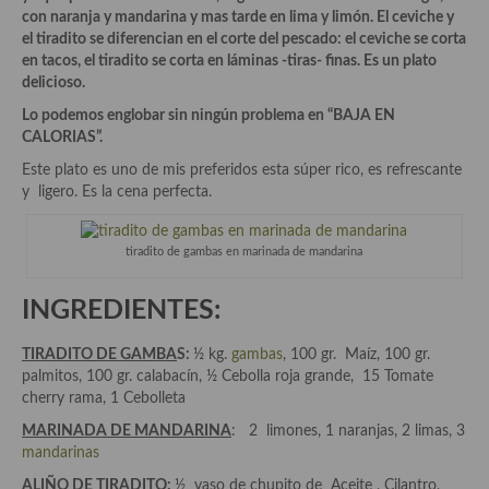
Historia de la gastronomía, platos celebres, cocineros, críticos,
con naranja y mandarina y mas tarde en lima y limón. El ceviche y
historias culinarias y otras cosas
el tiradito se diferencian en el corte del pescado: el ceviche se corta
en tacos, el tiradito se corta en láminas -tiras- finas. Es un plato
Origen y evolución de la comida
delicioso.
Protocolo y buenas maneras.
Lo podemos englobar sin ningún problema en “BAJA EN
CALORIAS”.
Ocio – restaurantes, bares, tabernas
Este plato es uno de mis preferidos esta súper rico, es refrescante
y ligero. Es la cena perfecta.
Viajes eno-gastro-turísticos
En El Candelero
tiradito de gambas en marinada de mandarina
Las opiniones de la «Cocinera»
INGREDIENTES:
Prensa
TIRADITO DE GAMBA
S:
½ kg.
gambas
, 100 gr. Maíz, 100 gr.
Recetas
palmitos, 100 gr. calabacín, ½ Cebolla roja grande, 15 Tomate
cherry rama, 1 Cebolleta
Acompañamientos
MARINADA DE MANDARINA
: 2 limones, 1 naranjas, 2 limas, 3
mandarinas
Airfryer recetas
ALIÑO DE TIRADITO
:
½ vaso de chupito de Aceite , Cilantro,