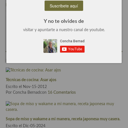
lemongrass
,
lima
,
limon
,
maiz
,
palmitos
,
receta
Recetas de fiesta, Navidad y días señalados
Resumen tematicos de recetas
Y no te olvides de
Escrito por
Concha Bernad
visitar y apuntarte a nuestro canal de youtube.
Cocinas del mundo
Periodista, blogger y cocinera de este blog.
Cocina Americana
Cocina Argentina
Entradas Relacionadas
Cocina Brasileña
Cocina colombiana
Técnicas de cocina: Asar ajos
Escrito el Nov-15-2012
Cocina Cajún y Creole
Por Concha Bernadcon
16 Comentarios
Cocina Venezolana
Cocina Cubana
Sopa de miso y wakame a mi manera, receta japonesa muy casera.
Cocina de Estados Unidos
Escrito el Dic-05-2024