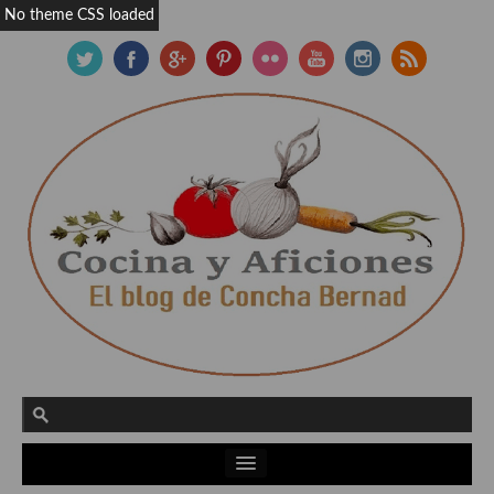
No theme CSS loaded