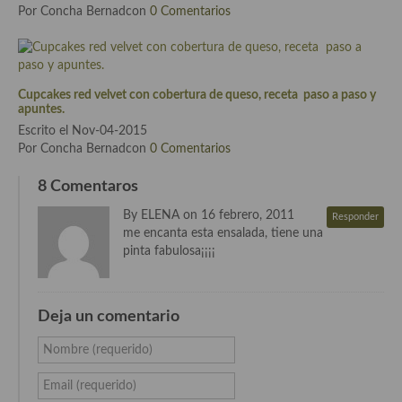
Por Concha Bernadcon
0 Comentarios
Cocina de Guatemala
Cocina de Nicaragua
Cocina Ecuatoriana
Cupcakes red velvet con cobertura de queso, receta paso a paso y
apuntes.
Cocina Jamaicana
Escrito el Nov-04-2015
Por Concha Bernadcon
0 Comentarios
Cocina Mexicana
8 Comentaros
Cocina peruana
By ELENA on 16 febrero, 2011
Responder
me encanta esta ensalada, tiene una
Cocina de Oriente Medio
pinta fabulosa¡¡¡¡
Cocina israelí
Cocina libanesa
Deja un comentario
Cocina Armenia
Nombre (requerido)
Cocina Siria
Email (requerido)