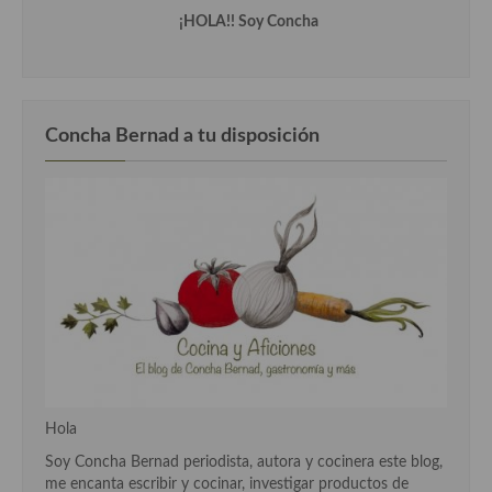
Cocina del Pacifico
¡HOLA!! Soy Concha
Cocina filipina
Cocina de Hawái
Concha Bernad a tu disposición
Cocina de Madagascar
Cocina Africana
Cocina Sudafrinaca
Cocina del Congo
Cocina Sefardí
Cocina Yoshoku
Cocina callejera
Hola
Cocina fusión
Soy Concha Bernad periodista, autora y cocinera este blog,
me encanta escribir y cocinar, investigar productos de
Cocinas de España