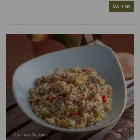
Aderezos, salsas, vinagretas, especias, hierbas aromáticas o
Leer más
aditivos
Especias, mezclas de especias
Hierbas aromáticas
Aceites
Mojos y pastas
Sales y polvos
Salsas y mojos
Adobos
Aperitivos
Bebidas
Bocadillos, hamburguesas, sándwich, emparedados, tostas y