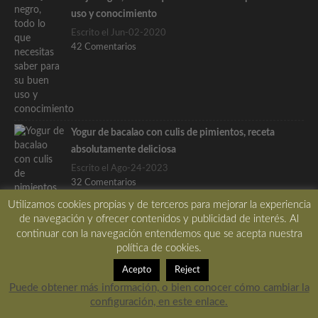
uso y conocimiento
Escrito el Jun-02-2020
42 Comentarios
Yogur de bacalao con culis de pimientos, receta
absolutamente deliciosa
Escrito el Ago-24-2023
32 Comentarios
Utilizamos cookies propias y de terceros para mejorar la experiencia
de navegación y ofrecer contenidos y publicidad de interés. Al
continuar con la navegación entendemos que se acepta nuestra
política de cookies.
Etiquetas
Acepto
Reject
Puede obtener más información, o bien conocer cómo cambiar la
aceite
ajo
ALIÑO
aperitivo
Apuntes
arroz
configuración, en este enlace.
bacalao
berenjena
calabacin
carne
CEBOLLA
crema