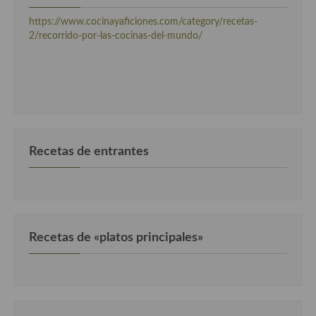
Cocina Luxemburgo
https://www.cocinayaficiones.com/category/recetas-
2/recorrido-por-las-cocinas-del-mundo/
Cocina Polaca
Cocina portuguesa
Cocina Rusa
Cocina Sueca
Recetas de entrantes
Cocina Suiza
Cocina Turca
Recetas de «platos principales»