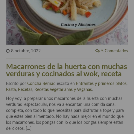
Historia de la gastronomía, platos celebres, cocineros, críticos,
historias culinarias y otras cosas
Origen y evolución de la comida
Protocolo y buenas maneras.
Ocio – restaurantes, bares, tabernas
8 octubre, 2022
5 Comentarios
Viajes eno-gastro-turísticos
Macarrones de la huerta con muchas
En El Candelero
verduras y cocinados al wok, receta
Las opiniones de la «Cocinera»
Escrito por
Concha Bernad
escrito en
Entrantes y primeros platos
,
Pasta
,
Recetas
,
Recetas Vegetarianas y Veganas
.
Prensa
Hoy voy a preparar unos macarrones de la huerta con muchas
Recetas
verduras espectacular, nos va a encantar, una comida sana,
completa, con todo lo que necesitas para disfrutar a tope y para
Acompañamientos
que estés bien alimentado. No hay nada mejor en el mundo que
los macarrones, los pongas con lo que los pongas siempre están
Airfryer recetas
deliciosos. […]