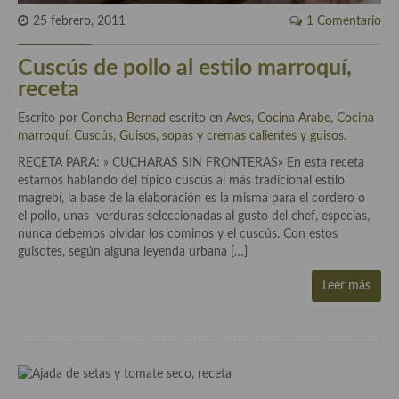
demás
25 febrero, 2011
1 Comentario
Entrantes y primeros platos
Cuscús de pollo al estilo marroquí,
Ensaladas
receta
Entrantes
Escrito por
Concha Bernad
escrito en
Aves
,
Cocina Arabe
,
Cocina
marroquí
,
Cuscús
,
Guisos, sopas y cremas calientes y guisos
.
Gazpachos, salmorejos, sopas y cremas frías
RECETA PARA: » CUCHARAS SIN FRONTERAS» En esta receta
estamos hablando del típico cuscús al más tradicional estilo
Quínoa
magrebí, la base de la elaboración es la misma para el cordero o
el pollo, unas verduras seleccionadas al gusto del chef, especias,
Pasta
nunca debemos olvidar los cominos y el cuscús. Con estos
guisotes, según alguna leyenda urbana […]
Arroces Y fideuás
Leer más
Legumbres y cereales
Cuscús
Huevos
Masas elaboradas con harina, pizzas, quiches y demás