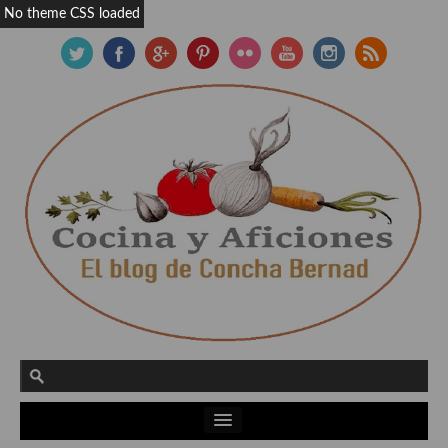
No theme CSS loaded