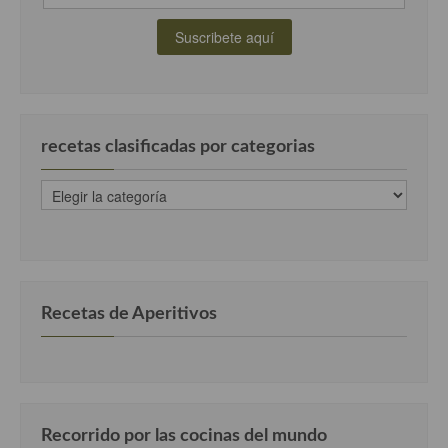
Cocina Danesa
Cocina de la Republica Checa
Cocina de Polonia
Cocina de Ucrania
recetas clasificadas por categorias
Cocina Eslovena
recetas
clasificadas
Cocina Francesa
por
categorias
Cocina Griega
Cocina Holandesa
Recetas de Aperitivos
Cocina Hungara
Cocina Irlanda
Cocina Italiana
Recorrido por las cocinas del mundo