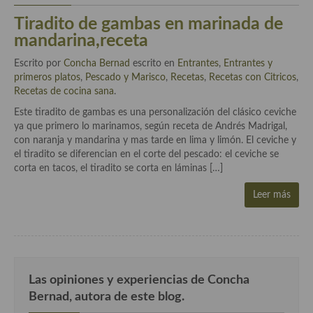
Cocina Azerí (Azerbaiyán)
Tiradito de gambas en marinada de
mandarina,receta
Cocina de Egipto
Escrito por
Concha Bernad
escrito en
Entrantes
,
Entrantes y
Cocina de Tunez
primeros platos
,
Pescado y Marisco
,
Recetas
,
Recetas con Citricos
,
Recetas de cocina sana
.
Cocina Oriental
Este tiradito de gambas es una personalización del clásico ceviche
Cocina Tailandesa
ya que primero lo marinamos, según receta de Andrés Madrigal,
con naranja y mandarina y mas tarde en lima y limón. El ceviche y
Cocina Japonesa
el tiradito se diferencian en el corte del pescado: el ceviche se
corta en tacos, el tiradito se corta en láminas […]
Cocina Vietnamita
Leer más
Cocina camboyana
Cocina Coreana
Cocina HIndú
Las opiniones y experiencias de Concha
Cocina China
Bernad, autora de este blog.