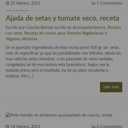
22 febrero, 2011
3 Comentarios
Plato principal
Ajada de setas y tomate seco, receta
Aves
Escrito por
Concha Bernad
escrito en
Acompañamientos
,
Recetas
con setas
,
Recetas de cocina sana
,
Recetas Vegetarianas y
Carne
Veganas
,
Verduras
.
Pescado y Marisco
En el apartado ingredientes de esta receta pone 500 gr. de setas,
esta sin especificar ya que las posibilidades son infinitas, desde las
Postres y dulces
mas selectas setas silvestres a los paquetes de setas variadas
congelados (el de mercadona esta buenísimo). Según sea la
Postres con frutas
materia prima será el resultado, ira de un plato excelente a
sublime. Me […]
Quesos, recetas
Leer más
Salazones y encurtidos
Recetas Especiales
Recetas de Cuaresma
Recetas maridadas con los mejores AOVES
18 febrero, 2011
6 Comentarios