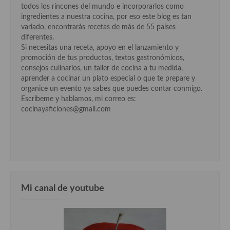
todos los rincones del mundo e incorporarlos como
ingredientes a nuestra cocina, por eso este blog es tan
Cocina Andaluza
variado, encontrarás recetas de más de 55 países
diferentes.
Cocina Aragonesa
Si necesitas una receta, apoyo en el lanzamiento y
promoción de tus productos, textos gastronómicos,
Cocina Asturiana
consejos culinarios, un taller de cocina a tu medida,
aprender a cocinar un plato especial o que te prepare y
Cocina Balear
organice un evento ya sabes que puedes contar conmigo.
Escríbeme y hablamos, mi correo es:
Cocina Canaria
cocinayaficiones@gmail.com
Cocina Castellana
Cocina Castilla – La Mancha
Cocina Catalana
Cocina Extremeña
Mi canal de youtube
Cocina Gallega
Cocina Madrileña