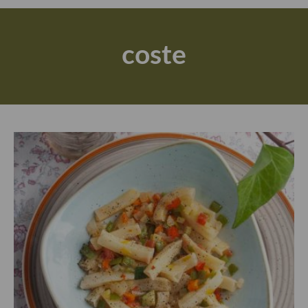
Actualidad y recomendaciones
Libros de cocina, repostería, gastronomía y más
coste
Apuntes, estudios sobre temas interesantes e importantes
Aceite de Oliva Virgen Extra (AOVE)
Recetas maridadas con los mejores AOVES
Flores en la cocina recetas
Técnicas de emplatado
El mundo del vino y las bebidas
Tiendas especiales
En la mesa: menaje, vajilla, técnicas de emplatado, decoración
Especias, hierbas, condimentos, espesantes y aditivos