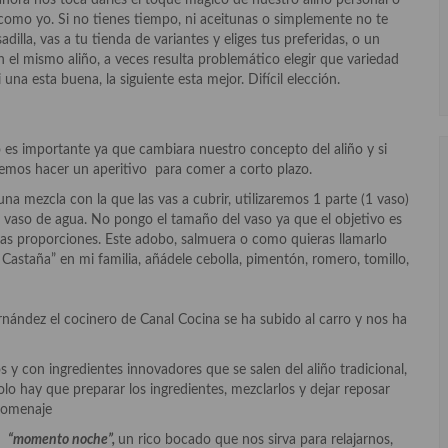
ahora nos toca darles el toque mágico de nuestro aliño personal o
s como yo. Si no tienes tiempo, ni aceitunas o simplemente no te
dilla, vas a tu tienda de variantes y eliges tus preferidas, o un
 el mismo aliño, a veces resulta problemático elegir que variedad
 una esta buena, la siguiente esta mejor. Difícil elección.
 es importante ya que cambiara nuestro concepto del aliño y si
emos hacer un aperitivo para comer a corto plazo.
na mezcla con la que las vas a cubrir, utilizaremos 1 parte (1 vaso)
de vaso de agua. No pongo el tamaño del vaso ya que el objetivo es
 las proporciones. Este adobo, salmuera o como quieras llamarlo
astaña” en mi familia, añádele cebolla, pimentón, romero, tomillo,
rnández el cocinero de Canal Cocina se ha subido al carro y nos ha
s y con ingredientes innovadores que se salen del aliño tradicional,
olo hay que preparar los ingredientes, mezclarlos y dejar reposar
homenaje
a,
“momento noche”,
un rico bocado que nos sirva para relajarnos,