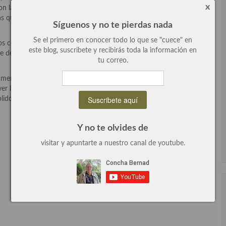
x
on las aceitunas recién recogidas del árbol y a nuestro estilo. Mas
s que él llama «momentos», nuevos y originales, los tenemos en
Síguenos y no te pierdas nada
Se el primero en conocer todo lo que se "cuece" en
mos con una materia prima ya tratada, estoy segura que hay mucha
este blog, suscribete y recibirás toda la información en
 desarrollar para que lleguen a nuestra mesa estas fantásticos
tu correo.
amente y todavía en muchos sitios, se recolectaban poniendo una
ver las ramas para que las olivas caigan a la manta, se hace con
ido este paso se guardan en cestos y se llevan a procesar.
Y no te olvides de
visitar y apuntarte a nuestro canal de youtube.