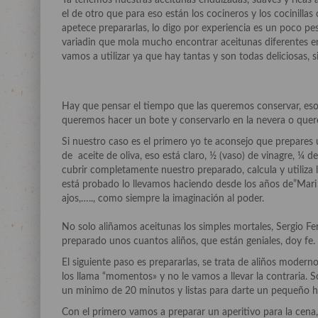
Ya tenemos nuestras aceitunas endulzadas, suaves y ricas 
el de otro que para eso están los cocineros y los cocinilla
apetece prepararlas, lo digo por experiencia es un poco pesa
variadin que mola mucho encontrar aceitunas diferentes en
vamos a utilizar ya que hay tantas y son todas deliciosas, si
Hay que pensar el tiempo que las queremos conservar, eso
queremos hacer un bote y conservarlo en la nevera o quer
Si nuestro caso es el primero yo te aconsejo que prepares u
de aceite de oliva, eso está claro, ½ (vaso) de vinagre, ¼ 
cubrir completamente nuestro preparado, calcula y utiliza
está probado lo llevamos haciendo desde los años de”Mari C
ajos,….., como siempre la imaginación al poder.
No solo aliñamos aceitunas los simples mortales, Sergio Fe
preparado unos cuantos aliños, que están geniales, doy fe.
El siguiente paso es prepararlas, se trata de aliños moderno
los llama “momentos» y no le vamos a llevar la contraria. S
un minimo de 20 minutos y listas para darte un pequeño 
Con el primero vamos a preparar un aperitivo para la cen