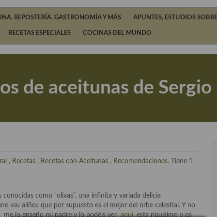
INA, REPOSTERÍA, GASTRONOMÍA Y MÁS
APUNTES, ESTUDIOS SOBRE
RECETAS ESPECIALES
COCINAS DEL MUNDO
ños de aceitunas de Sergi
ral
,
Recetas
,
Recetas con Aceitunas
,
Recomendaciones
. Tiene
1
conocidas como “olivas”, una infinita y variada delicia
 «su aliño» que por supuesto es el mejor del orbe celestial. Y no
o, me lo enseño mi padre y lo podéis ver
aquí
, esta riquísimo y os