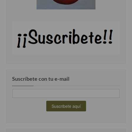
Cocina Luxemburgo
Cocina Polaca
Cocina portuguesa
Cocina Rusa
Cocina Sueca
Cocina Suiza
Cocina Turca
Suscríbete con tu e-mail