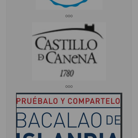
ooo
ooo