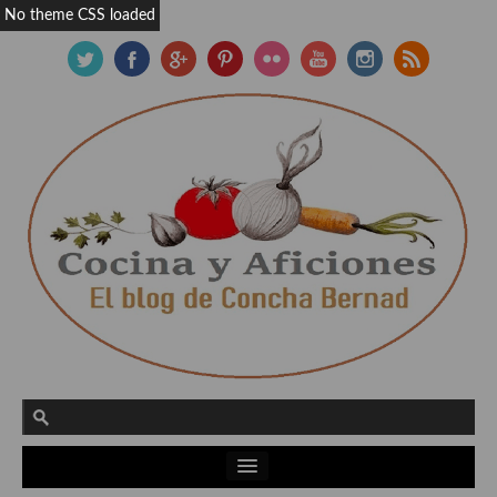
No theme CSS loaded