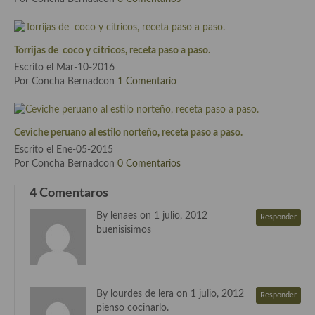
Cocina Azerí (Azerbaiyán)
Cocina de Egipto
Torrijas de coco y cítricos, receta paso a paso.
Cocina de Tunez
Escrito el Mar-10-2016
Por Concha Bernadcon
1 Comentario
Cocina Oriental
Cocina Tailandesa
Ceviche peruano al estilo norteño, receta paso a paso.
Escrito el Ene-05-2015
Cocina Japonesa
Por Concha Bernadcon
0 Comentarios
Cocina Vietnamita
4 Comentaros
Cocina camboyana
By lenaes on 1 julio, 2012
Responder
buenisisimos
Cocina Coreana
Cocina HIndú
Cocina China
By lourdes de lera on 1 julio, 2012
Responder
pienso cocinarlo.