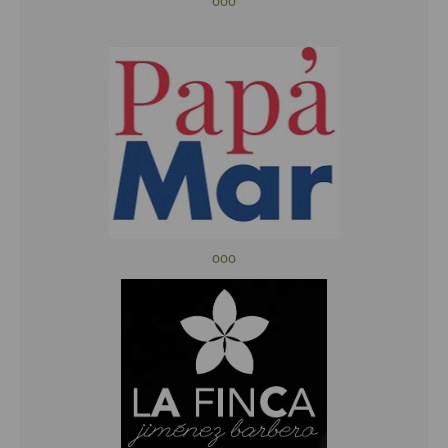
ooo
ooo