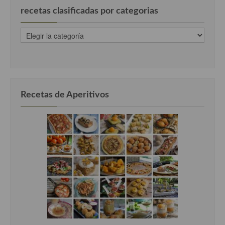
recetas clasificadas por categorias
recetas
clasificadas
por
categorias
Recetas de Aperitivos