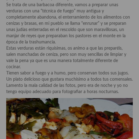
Historia de la gastronomía, platos celebres, cocineros, críticos,
Se trata de una barbacoa diferente, vamos a preparar unas
historias culinarias y otras cosas
verduras con una “técnica de fuego” muy antigua y
completamente abandona, el enterramiento de los alimentos con
Origen y evolución de la comida
cenizas y brasas, en mi pueblo se llama “enrunar” y se preparan
unas judías enterradas en el rescoldo que son maravillosas, un
Protocolo y buenas maneras.
manjar de reyes que preparaban los pastores en el monte en la
época de la trashumancia.
Ocio – restaurantes, bares, tabernas
Estas verduras están riquísimas, os animo a que las preparéis,
salen manchadas de ceniza, pero son muy sencillas de limpiar y
Viajes eno-gastro-turísticos
vale la pena ya que es una manera totalmente diferente de
cocinar.
En El Candelero
Tienen sabor a fuego y a humo, pero conservan todos sus jugos.
Un plato delicioso que gustara muchísimo a todos tus comensales.
Las opiniones de la «Cocinera»
Lamento la mala calidad de las fotos, pero era de noche y yo no
tengo equipo adecuado para fotografiar a horas nocturnas.
Prensa
Recetas
Acompañamientos
Airfryer recetas