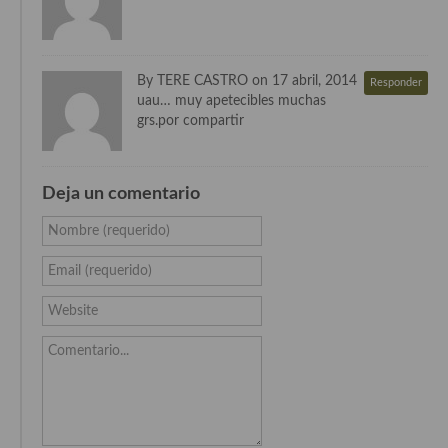
Cocina del Pacifico
Cocina filipina
By TERE CASTRO on 17 abril, 2014
Responder
Cocina de Hawái
uau… muy apetecibles muchas
grs.por compartir
Cocina de Madagascar
Cocina Africana
Deja un comentario
Cocina Sudafrinaca
Nombre (requerido)
Cocina del Congo
Email (requerido)
Cocina Sefardí
Website
Cocina Yoshoku
Comentario...
Cocina callejera
Cocina fusión
Cocinas de España