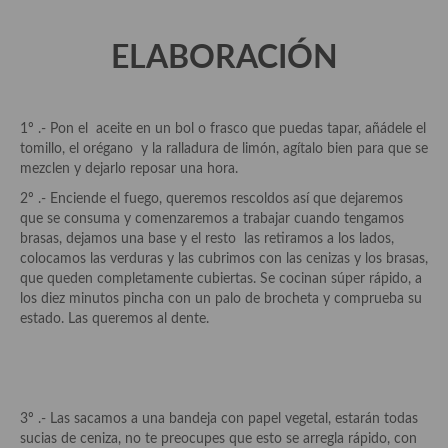
demás
Entrantes y primeros platos
ELABORACIÓN
Ensaladas
Entrantes
1º .- Pon el aceite en un bol o frasco que puedas tapar, añádele el
tomillo, el orégano y la ralladura de limón, agítalo bien para que se
Gazpachos, salmorejos, sopas y cremas frías
mezclen y dejarlo reposar una hora.
2º .- Enciende el fuego, queremos rescoldos así que dejaremos
Quínoa
que se consuma y comenzaremos a trabajar cuando tengamos
brasas, dejamos una base y el resto las retiramos a los lados,
Pasta
colocamos las verduras y las cubrimos con las cenizas y los brasas,
que queden completamente cubiertas. Se cocinan súper rápido, a
Arroces Y fideuás
los diez minutos pincha con un palo de brocheta y comprueba su
estado. Las queremos al dente.
Legumbres y cereales
Cuscús
Huevos
3º .- Las sacamos a una bandeja con papel vegetal, estarán todas
sucias de ceniza, no te preocupes que esto se arregla rápido, con
Masas elaboradas con harina, pizzas, quiches y demás