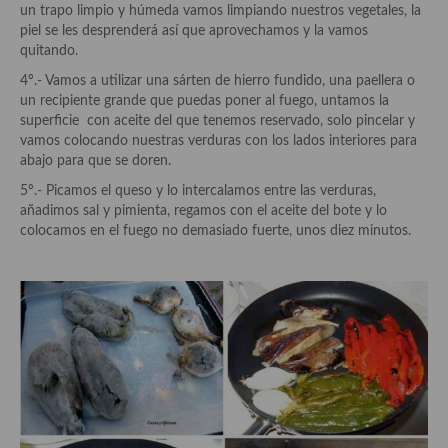
un trapo limpio y húmeda vamos limpiando nuestros vegetales, la
piel se les desprenderá así que aprovechamos y la vamos
Plato principal
quitando.
Aves
4º.- Vamos a utilizar una sárten de hierro fundido, una paellera o
un recipiente grande que puedas poner al fuego, untamos la
Carne
superficie con aceite del que tenemos reservado, solo pincelar y
vamos colocando nuestras verduras con los lados interiores para
Pescado y Marisco
abajo para que se doren.
5º.- Picamos el queso y lo intercalamos entre las verduras,
Postres y dulces
añadimos sal y pimienta, regamos con el aceite del bote y lo
colocamos en el fuego no demasiado fuerte, unos diez minutos.
Postres con frutas
Quesos, recetas
Salazones y encurtidos
Recetas Especiales
Recetas de Cuaresma
Recetas maridadas con los mejores AOVES