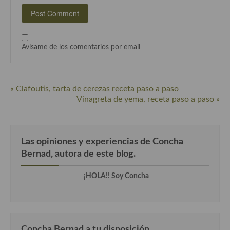
Cocina Andaluza
Cocina Aragonesa
Avísame de los comentarios por email
Cocina Asturiana
Cocina Balear
« Clafoutis, tarta de cerezas receta paso a paso
Vinagreta de yema, receta paso a paso »
Cocina Canaria
Cocina Castellana
Las opiniones y experiencias de Concha
Cocina Castilla – La Mancha
Bernad, autora de este blog.
Cocina Catalana
¡HOLA!! Soy Concha
Cocina Extremeña
Cocina Gallega
Cocina Madrileña
Concha Bernad a tu disposición