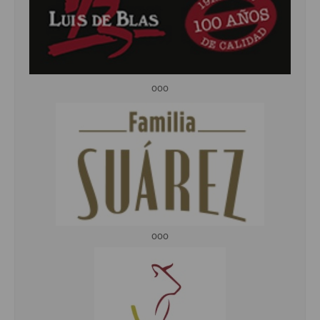
ooo
ooo