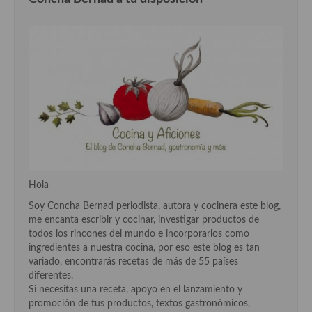
Cocina Murciana
Cocina Navarra
Cocina Riojana
Cocina Valenciana
Cocina Vasca
Cocina Europea
Hola
Cocina Alemana
Soy Concha Bernad periodista, autora y cocinera este blog,
Cocina Austriaca
me encanta escribir y cocinar, investigar productos de
todos los rincones del mundo e incorporarlos como
Cocina Belga
ingredientes a nuestra cocina, por eso este blog es tan
variado, encontrarás recetas de más de 55 países
Cocina Britanica
diferentes.
Si necesitas una receta, apoyo en el lanzamiento y
Cocina Bulgara
promoción de tus productos, textos gastronómicos,