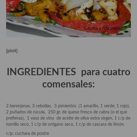
Aderezos, salsas, vinagretas, especias, hierbas aromáticas o
aditivos
Especias, mezclas de especias
Hierbas aromáticas
Aceites
[pinit]
Mojos y pastas
INGREDIENTES para cuatro
Sales y polvos
comensales:
Salsas y mojos
Adobos
2 berenjenas, 3 cebollas, 3 pimientos (1 amarillo, 1 verde, 1 rojo),
Aperitivos
2 puñados de rúcula, 250 gr. de queso fresco de cabra (o el que
prefieras), 1 vaso de vino de aceite de oliva extra virgen, 1 c/p de
Bebidas
tomillo seco, 1 c/p de orégano seco, 1 c/p de cascara de limón.
Bocadillos, hamburguesas, sándwich, emparedados, tostas y
c/p: cuchara de postre