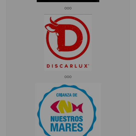
ooo
ooo