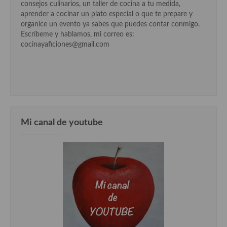
consejos culinarios, un taller de cocina a tu medida,
Cocina Danesa
aprender a cocinar un plato especial o que te prepare y
organice un evento ya sabes que puedes contar conmigo.
Cocina de la Republica Checa
Escríbeme y hablamos, mi correo es:
cocinayaficiones@gmail.com
Cocina de Polonia
Cocina de Ucrania
Cocina Eslovena
Cocina Francesa
Mi canal de youtube
Cocina Griega
Cocina Holandesa
Cocina Hungara
Cocina Irlanda
Cocina Italiana