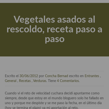
Actualidad y recomendaciones
Libros de cocina, repostería, gastronomía y más
Vegetales asados al
Apuntes, estudios sobre temas interesantes e importantes
rescoldo, receta paso a
Aceite de Oliva Virgen Extra (AOVE)
paso
Recetas maridadas con los mejores AOVES
Flores en la cocina recetas
Técnicas de emplatado
El mundo del vino y las bebidas
Escrito el
30/06/2012
por
Concha Bernad
escrito en
Entrantes
,
Tiendas especiales
General
,
Recetas
,
Verduras
. Tiene
4 Comentarios
.
En la mesa: menaje, vajilla, técnicas de emplatado, decoración
Cuando vi el reto de velocidad cuchara decidí apuntarme como
siempre, desde que estoy en el mundo bloguero solo he fallado en
Especias, hierbas, condimentos, espesantes y aditivos
uno y porque me despiste y se me paso la fecha, en el último día
(hoy se termina el plazo) va mi aportación al reto.