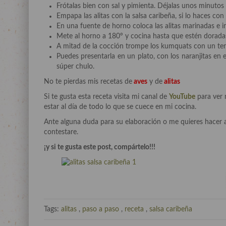
Frótalas bien con sal y pimienta. Déjalas unos minuto
Empapa las alitas con la salsa caribeña, si lo haces co
En una fuente de horno coloca las alitas marinadas e i
Mete al horno a 180º y cocina hasta que estén doradas
A mitad de la cocción trompe los kumquats con un ten
Puedes presentarla en un plato, con los naranjitas en 
súper chulo.
No te pierdas mis recetas de
aves
y de
alitas
Si te gusta esta receta visita mi canal de
YouTube
para ver 
estar al día de todo lo que se cuece en mi cocina.
Ante alguna duda para su elaboración o me quieres hacer 
contestare.
¡y si te gusta este post, compártelo!!!
Tags:
alitas
,
paso a paso
,
receta
,
salsa caribeña