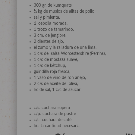
300 gr. de kumquats
½ kg de muslos de alitas de pollo
sal y pimienta.
1
cebolla morada,
1 trozo de tamarindo,
3 cm. de jengibre,
2 dientes de ajo,
el zumo y la ralladura de una lima,
1 c/s de salsa Worcestershire
(
Perrins),
1 c/c de mostaza suave,
1 c/c de kétchup,
guindilla roja fresca,
1 vaso de vino de ron añejo,
2 c/s de aceite de oliva,
l/c de sal, 1 c/c de azúcar
c/s: cuchara sopera
c/p: cuchara de postre
c/c: cuchara de café
l/c: la cantidad necesaria