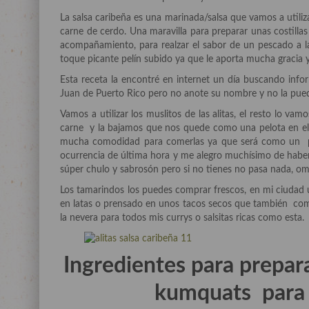
La salsa caribeña es una marinada/salsa que vamos a utiliz
carne de cerdo. Una maravilla para preparar unas costillas
acompañamiento, para realzar el sabor de un pescado a l
toque picante pelín subido ya que le aporta mucha gracia
Esta receta la encontré en internet un día buscando inf
Juan de Puerto Rico pero no anote su nombre y no la pue
Vamos a utilizar los muslitos de las alitas, el resto lo v
carne y la bajamos que nos quede como una pelota en el
mucha comodidad para comerlas ya que será como un pi
ocurrencia de última hora y me alegro muchísimo de haber
súper chulo y sabrosón pero si no tienes no pasa nada, omít
Los tamarindos los puedes comprar frescos, en mi ciudad u
en latas o prensado en unos tacos secos que también comp
la nevera para todos mis currys o salsitas ricas como esta.
Ingredientes para prepara
kumquats para 