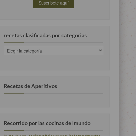
recetas clasificadas por categorias
recetas
clasificadas
por
categorias
Recetas de Aperitivos
Recorrido por las cocinas del mundo