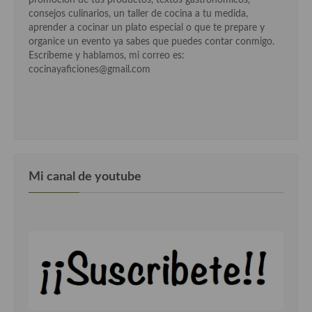
promoción de tus productos, textos gastronómicos,
consejos culinarios, un taller de cocina a tu medida,
Cocina Andaluza
aprender a cocinar un plato especial o que te prepare y
organice un evento ya sabes que puedes contar conmigo.
Cocina Aragonesa
Escríbeme y hablamos, mi correo es:
cocinayaficiones@gmail.com
Cocina Asturiana
Cocina Balear
Cocina Canaria
Cocina Castellana
Mi canal de youtube
Cocina Castilla – La Mancha
Cocina Catalana
Cocina Extremeña
Cocina Gallega
Cocina Madrileña