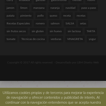
jamón
limon
manzana
naranja
navidad
paso a paso
patata
pimiento
pollo
queso
receta
recetas
Recetas Especiales
romero
salmon
SALSA
setas
sin frutos secos
sin gluten
sin huevo
sin lactosa
TARTA
tomate
Técnicas de cocina
verduras
VINAGRETA
yogur
Copyright © 2017 All rights reserved. -
Desarrollado por LBM Diseño Web
Utilizamos cookies propias y de terceros para mejorar la experiencia
de navegación y ofrecer contenidos y publicidad de interés. Al
continuar con la navegación entendemos que se acepta nuestra