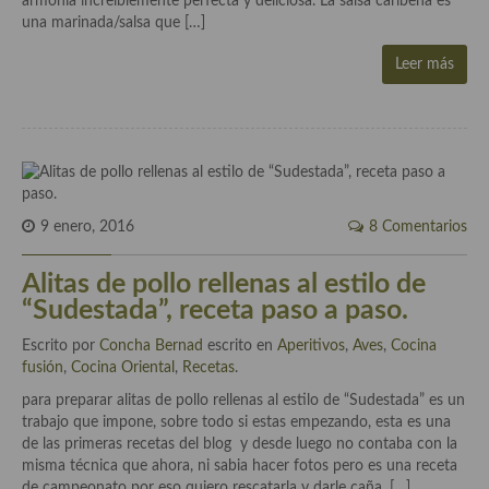
armonía increíblemente perfecta y deliciosa. La salsa caribeña es
Aderezos, salsas, vinagretas, especias, hierbas aromáticas o
una marinada/salsa que […]
aditivos
Leer más
Especias, mezclas de especias
Hierbas aromáticas
Aceites
Mojos y pastas
9 enero, 2016
8 Comentarios
Sales y polvos
Alitas de pollo rellenas al estilo de
Salsas y mojos
“Sudestada”, receta paso a paso.
Adobos
Escrito por
Concha Bernad
escrito en
Aperitivos
,
Aves
,
Cocina
fusión
,
Cocina Oriental
,
Recetas
.
Aperitivos
para preparar alitas de pollo rellenas al estilo de “Sudestada” es un
trabajo que impone, sobre todo si estas empezando, esta es una
Bebidas
de las primeras recetas del blog y desde luego no contaba con la
misma técnica que ahora, ni sabia hacer fotos pero es una receta
Bocadillos, hamburguesas, sándwich, emparedados, tostas y
de campeonato por eso quiero rescatarla y darle caña. […]