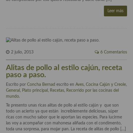
demás
Leer más
Entrantes y primeros platos
Ensaladas
Entrantes
Gazpachos, salmorejos, sopas y cremas frías
2 julio, 2013
6 Comentarios
Quínoa
Alitas de pollo al estilo cajún, receta
paso a paso.
Pasta
Escrito por
Concha Bernad
escrito en
Aves
,
Cocina Cajún y Creole
,
Arroces Y fideuás
General
,
Plato principal
,
Recetas
,
Recorrido por las cocinas del
mundo
.
Legumbres y cereales
Te presento unas ricas alitas de pollo al estilo cajún y que son
Cuscús
todo un acierto ya que están increíblemente deliciosas, súper
ricas con mucho sabor que le aportan las especies. Para lucirme
Huevos
las voy a acompañar con mahonesa aliñada con el condimento,
toda una sorpresa, para mojar pan. La receta de alitas de pollo […]
Masas elaboradas con harina, pizzas, quiches y demás