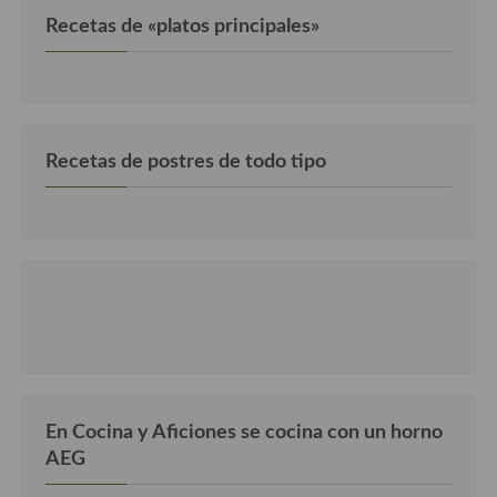
Cocina Luxemburgo
Recetas de «platos principales»
Cocina Polaca
Cocina portuguesa
Cocina Rusa
Recetas de postres de todo tipo
Cocina Sueca
Cocina Suiza
Cocina Turca
En Cocina y Aficiones se cocina con un horno
AEG