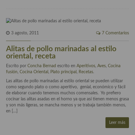
Cocina de Guatemala
Cocina de Nicaragua
Cocina Ecuatoriana
3 agosto, 2011
7 Comentarios
Cocina Jamaicana
Alitas de pollo marinadas al estilo
oriental, receta
Cocina Mexicana
Escrito por
Concha Bernad
escrito en
Aperitivos
,
Aves
,
Cocina
Cocina peruana
fusión
,
Cocina Oriental
,
Plato principal
,
Recetas
.
Cocina de Oriente Medio
Las alitas de pollo marinadas al estilo oriental se pueden utilizar
como segundo plato o como aperitivo, genial, económico y fácil
Cocina israelí
de elaborar cuando tenemos muchos comensales. Yo prefiero
cocinar las alitas asadas en el horno ya que así tienen menos grasa
Cocina libanesa
y son más ligeras, se mancha menos y se trabaja también menos,
en […]
Cocina Armenia
Leer más
Cocina Siria