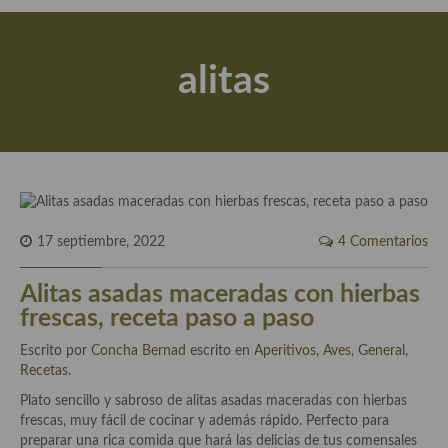
Actualidad y recomendaciones
Libros de cocina, repostería, gastronomía y más
alitas
Apuntes, estudios sobre temas interesantes e importantes
Aceite de Oliva Virgen Extra (AOVE)
Recetas maridadas con los mejores AOVES
Flores en la cocina recetas
17 septiembre, 2022
4 Comentarios
Técnicas de emplatado
Alitas asadas maceradas con hierbas
El mundo del vino y las bebidas
frescas, receta paso a paso
Tiendas especiales
Escrito por
Concha Bernad
escrito en
Aperitivos
,
Aves
,
General
,
Recetas
En la mesa: menaje, vajilla, técnicas de emplatado, decoración
.
Plato sencillo y sabroso de alitas asadas maceradas con hierbas
Especias, hierbas, condimentos, espesantes y aditivos
frescas, muy fácil de cocinar y además rápido. Perfecto para
preparar una rica comida que hará las delicias de tus comensales