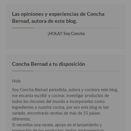
Cocina del Pacifico
Cocina filipina
Las opiniones y experiencias de Concha
Bernad, autora de este blog.
Cocina de Hawái
¡HOLA!! Soy Concha
Cocina de Madagascar
Cocina Africana
Cocina Sudafrinaca
Concha Bernad a tu disposición
Cocina del Congo
Hola
Cocina Sefardí
Soy Concha Bernad periodista, autora y cocinera este blog,
Cocina Yoshoku
me encanta escribir y cocinar, investigar productos de
todos los rincones del mundo e incorporarlos como
Cocina callejera
ingredientes a nuestra cocina, por eso este blog es tan
variado, encontrarás recetas de más de 55 países
Cocina fusión
diferentes.
Si necesitas una receta, apoyo en el lanzamiento y
Cocinas de España