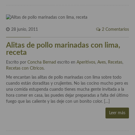
Cocina Azerí (Azerbaiyán)
Cocina de Egipto
Cocina de Tunez
28 junio, 2011
2 Comentarios
Cocina Oriental
Alitas de pollo marinadas con lima,
receta
Cocina Tailandesa
Escrito por
Concha Bernad
escrito en
Aperitivos
,
Aves
,
Recetas
,
Cocina Japonesa
Recetas con Citricos
.
Cocina Vietnamita
Me encantan las alitas de pollo marinadas con lima sobre todo
cuando están doraditas y crujientes. No las cocino mucho pero es
Cocina camboyana
una comida estupenda cuando tienes mucha gente invitada a la
hora comer en casa, las puedes dejar preparadas a falta del último
Cocina Coreana
fuego que las caliente y las deje con un bonito color. […]
Cocina HIndú
Leer más
Cocina China