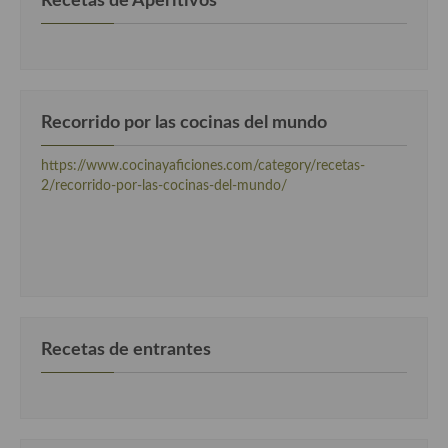
Recetas de Aperitivos
Cocina Danesa
Cocina de la Republica Checa
Cocina de Polonia
Recorrido por las cocinas del mundo
Cocina de Ucrania
https://www.cocinayaficiones.com/category/recetas-
Cocina Eslovena
2/recorrido-por-las-cocinas-del-mundo/
Cocina Francesa
Cocina Griega
Cocina Holandesa
Cocina Hungara
Recetas de entrantes
Cocina Irlanda
Cocina Italiana