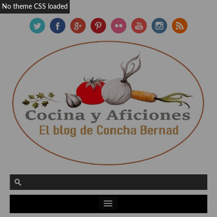
No theme CSS loaded