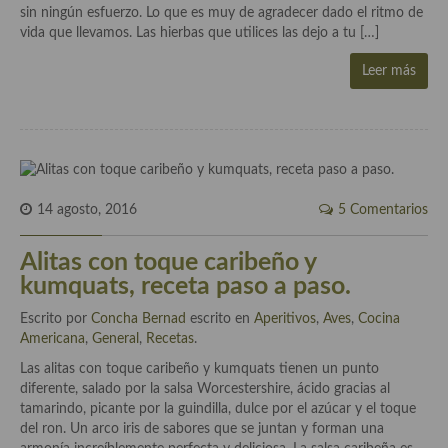
Historia de la gastronomía, platos celebres, cocineros, críticos,
sin ningún esfuerzo. Lo que es muy de agradecer dado el ritmo de
historias culinarias y otras cosas
vida que llevamos. Las hierbas que utilices las dejo a tu […]
Origen y evolución de la comida
Leer más
Protocolo y buenas maneras.
Ocio – restaurantes, bares, tabernas
Viajes eno-gastro-turísticos
14 agosto, 2016
5 Comentarios
En El Candelero
Alitas con toque caribeño y
Las opiniones de la «Cocinera»
kumquats, receta paso a paso.
Prensa
Escrito por
Concha Bernad
escrito en
Aperitivos
,
Aves
,
Cocina
Americana
,
General
,
Recetas
.
Recetas
Las alitas con toque caribeño y kumquats tienen un punto
Acompañamientos
diferente, salado por la salsa Worcestershire, ácido gracias al
tamarindo, picante por la guindilla, dulce por el azúcar y el toque
Airfryer recetas
del ron. Un arco iris de sabores que se juntan y forman una