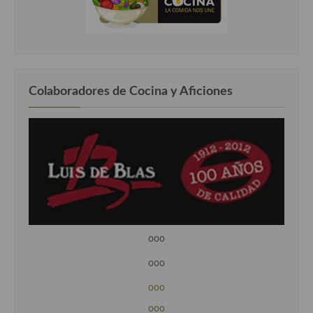
Colaboradores de Cocina y Aficiones
ooo
ooo
ooo
ooo