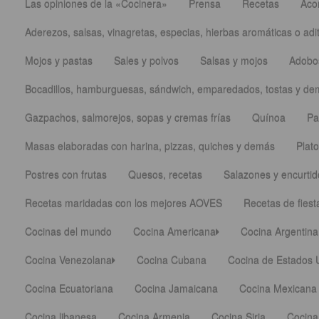
Las opiniones de la «Cocinera»
Prensa
Recetas
Aco
Aderezos, salsas, vinagretas, especias, hierbas aromáticas o adi
Mojos y pastas
Sales y polvos
Salsas y mojos
Adobo
Bocadillos, hamburguesas, sándwich, emparedados, tostas y d
Gazpachos, salmorejos, sopas y cremas frías
Quínoa
Pa
Masas elaboradas con harina, pizzas, quiches y demás
Plato
Postres con frutas
Quesos, recetas
Salazones y encurtid
Recetas maridadas con los mejores AOVES
Recetas de fiest
Cocinas del mundo
Cocina Americana
Cocina Argentina
Cocina Venezolana
Cocina Cubana
Cocina de Estados 
Cocina Ecuatoriana
Cocina Jamaicana
Cocina Mexicana
Cocina libanesa
Cocina Armenia
Cocina Siria
Cocina