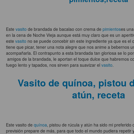
Este
vasito
de brandada de bacalao con crema de
pimientos
es una 
en la cena de Noche Vieja aunque está muy claro que es un aperiti
este
vasito
no se puede concebir sin este ingrediente ya que es el q
tiene que picar, tener una nota alegre que nos anime a bebernos u
acompañarla. El contrapunto a esta brandada tan gloriosa se lo po
amigos de la brandada, le aportan el toque dulce que habremos co
fuego lento y tapados, nos sirven para suavizar el
vasito
.
Vasito de quínoa, pistou 
atún, receta
Este vasito de
quínoa
, pistou de rúcula y atún ha sido mi preferido 
previsión prepare de más, para que todo el mundo pudiera repetir y