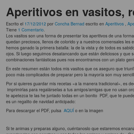
Aperitivos en vasitos, 
Escrito el
17/12/2012
por
Concha Bernad
escrito en
Aperitivos
,
Ape
Tiene
1 Comentario
.
Los vasitos son una forma de presentar los aperitivos de una forma
quedan preciosos, llenos de colorido y a nuestros comensales les 
hemos ganado la primera batalla: la de la vista y de todos es sabid
ojos. Si luego seguimos desatancando que están deliciosos y que 
combinaciones fantásticas pues nos encontramos con un plato geni
En este resumen están todos mis vasitos que os aseguro que triun
poco más complicados de preparar pero la mayoría son muy sencill
Por si quieres guardar mis recetas «a la manera tradicional», es dec
imprimirlas para regalárselas a tus amigos/amigas que no usan or
te apetezca te las he juntado todas en un bonito PDF, que te pued
es un regalito de navidad anticipado:
Para descargar el PDF, pulsa
AQUÍ
o en la imagen
Si te animas y preparas alguno, cuéntanoslo que estaremos encan