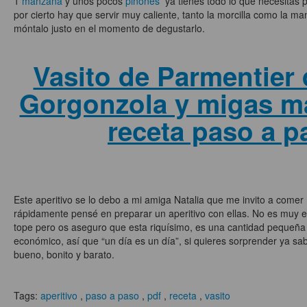
1
manzana
y unos pocos
piñones
ya tienes todo lo que necesitas p
por cierto hay que servir muy caliente, tanto la morcilla como la m
móntalo justo en el momento de degustarlo.
Vasito de Parmentier
Gorgonzola y migas m
receta paso a p
Este aperitivo se lo debo a mi amiga Natalia que me invito a come
rápidamente pensé en preparar un aperitivo con ellas. No es muy eq
tope pero os aseguro que esta riquísimo, es una cantidad pequeña
económico, así que “un día es un día”, si quieres sorprender ya sa
bueno, bonito y barato.
Tags:
aperitivo
,
paso a paso
,
pdf
,
receta
,
vasito