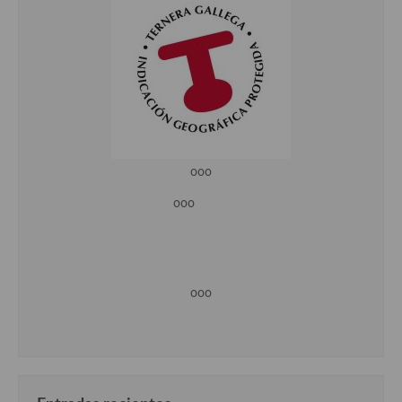
ooo
ooo
ooo