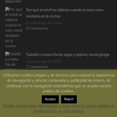
Por qué el móvil se calienta cuando lo usas como
recetario en la cocina
Escrito el Ago-05-2026
0 Comentarios
Tzatziki o crema fría de yogur y pepino, receta griega
Escrito el Ago-03-2026
5 Comentarios
Utilizamos cookies propias y de terceros para mejorar la experiencia
de navegación y ofrecer contenidos y publicidad de interés. Al
continuar con la navegación entendemos que se acepta nuestra
política de cookies.
Lo más pupular…
Acepto
Reject
Puede obtener más información, o bien conocer cómo cambiar la
Patatas bravas al estilo de las tabernas madrileñas, la
configuración, en este enlace.
receta tradicional de las tabernas de Madrid, con