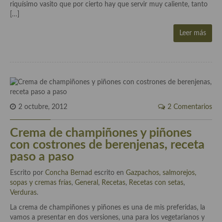
riquísimo vasito que por cierto hay que servir muy caliente, tanto
Cocina Azerí (Azerbaiyán)
[…]
Cocina de Egipto
Leer más
Cocina de Tunez
Cocina Oriental
Cocina Tailandesa
Cocina Japonesa
2 octubre, 2012
2 Comentarios
Cocina Vietnamita
Crema de champiñones y piñones
con costrones de berenjenas, receta
Cocina camboyana
paso a paso
Cocina Coreana
Escrito por
Concha Bernad
escrito en
Gazpachos, salmorejos,
sopas y cremas frías
,
General
,
Recetas
,
Recetas con setas
,
Cocina HIndú
Verduras
.
Cocina China
La crema de champiñones y piñones es una de mis preferidas, la
vamos a presentar en dos versiones, una para los vegetarianos y