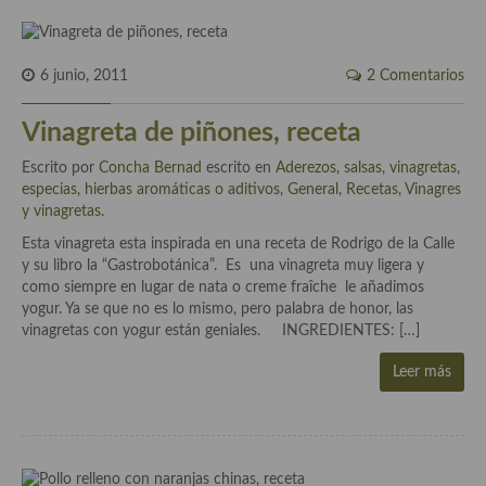
Cocina Danesa
Cocina de la Republica Checa
6 junio, 2011
2 Comentarios
Cocina de Polonia
Vinagreta de piñones, receta
Cocina de Ucrania
Escrito por
Concha Bernad
escrito en
Aderezos, salsas, vinagretas,
especias, hierbas aromáticas o aditivos
,
General
,
Recetas
,
Vinagres
Cocina Eslovena
y vinagretas
.
Cocina Francesa
Esta vinagreta esta inspirada en una receta de Rodrigo de la Calle
y su libro la “Gastrobotánica”. Es una vinagreta muy ligera y
Cocina Griega
como siempre en lugar de nata o creme fraîche le añadimos
yogur. Ya se que no es lo mismo, pero palabra de honor, las
Cocina Holandesa
vinagretas con yogur están geniales. INGREDIENTES: […]
Cocina Hungara
Leer más
Cocina Irlanda
Cocina Italiana