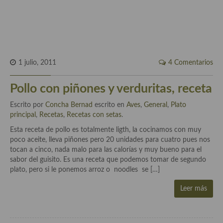
Cocina Murciana
Cocina Navarra
Cocina Riojana
1 julio, 2011
4 Comentarios
Cocina Valenciana
Pollo con piñones y verduritas, receta
Cocina Vasca
Escrito por
Concha Bernad
escrito en
Aves
,
General
,
Plato
principal
Cocina Europea
,
Recetas
,
Recetas con setas
.
Esta receta de pollo es totalmente ligth, la cocinamos con muy
Cocina Alemana
poco aceite, lleva piñones pero 20 unidades para cuatro pues nos
tocan a cinco, nada malo para las calorías y muy bueno para el
Cocina Austriaca
sabor del guisito. Es una receta que podemos tomar de segundo
plato, pero si le ponemos arroz o noodles se […]
Cocina Belga
Leer más
Cocina Britanica
Cocina Bulgara