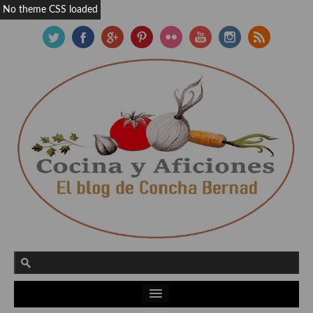
No theme CSS loaded