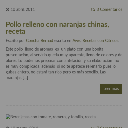
Cocina Luxemburgo
10 abril, 2011
3 Comentarios
Cocina Polaca
Pollo relleno con naranjas chinas,
Cocina portuguesa
receta
Cocina Rusa
Escrito por
Concha Bernad
escrito en
Aves
,
Recetas con Citricos
.
Este pollo lleno de aromas es un plato con una bonita
Cocina Sueca
presentación, al servirlo queda muy aparente, lleno de colores y de
olores. Lo podemos preparar con antelación y su elaboración no
Cocina Suiza
es muy complicada, además si no te apetece rellenarlo pues lo
guisas entero, no estará tan rico pero es más sencillo. Las
Cocina Turca
naranjas […]
Leer más