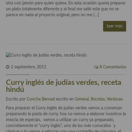
Cocina del Pacifico
otra con jamón para quien quiera. En esta ocasión quería preparar
un plato totalmente diferente y al final me salió este que no se
Cocina filipina
parece en nada al proyecto original, pero no me […]
Cocina de Hawái
Leer más
Cocina de Madagascar
Cocina Africana
Cocina Sudafrinaca
2 septiembre, 2011
8 Comentarios
Cocina del Congo
Curry inglés de judías verdes, receta
Cocina Sefardí
hindú
Cocina Yoshoku
Escrito por
Concha Bernad
escrito en
General
,
Recetas
,
Verduras
.
Para preparar el Curry inglés de judías verdes vamos a comenzar
Cocina callejera
preparando la pasta de curry, hoy no vamos a elaborar nosotros la
mezcla de especias, vamos a utilizar un curry ya preparado,
Cocina fusión
concretamente el “curry inglés”, uno de los más conocidos y
clásicos y lo vamos a reforzar con una cucharilla de cúrcuma, el
Cocinas de España