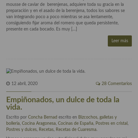
mousse de caviar de berenjenas, adquiere toda su gracia en la
Aderezos, salsas, vinagretas, especias, hierbas aromáticas o
preparación y en el asado de la berenjena, todos los sabores se
aditivos
van integrando poco a poco mientras se asa lentamente,
consiguiendo fijar aroma del romero que queda persistente,
Especias, mezclas de especias
presente en cada bocado. Es muy […]
Hierbas aromáticas
Leer más
Aceites
Mojos y pastas
Sales y polvos
12 abril, 2020
28 Comentarios
Salsas y mojos
Adobos
Empiñonados, un dulce de toda la
vida.
Aperitivos
Escrito por
Concha Bernad
escrito en
Bizcochos, galletas y
Bebidas
bolleria
,
Cocina Aragonesa
,
Cocinas de España
,
Postres en cristal
,
Postres y dulces
,
Recetas
,
Recetas de Cuaresma
.
Bocadillos, hamburguesas, sándwich, emparedados, tostas y