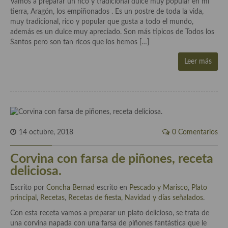
Vamos a preparar un rico y tradicional dulce muy popular en mi
demás
tierra, Aragón, los empiñonados . Es un postre de toda la vida,
muy tradicional, rico y popular que gusta a todo el mundo,
Entrantes y primeros platos
además es un dulce muy apreciado. Son más típicos de Todos los
Santos pero son tan ricos que los hemos […]
Ensaladas
Leer más
Entrantes
Gazpachos, salmorejos, sopas y cremas frías
Quínoa
Pasta
14 octubre, 2018
0 Comentarios
Arroces Y fideuás
Corvina con farsa de piñones, receta
Legumbres y cereales
deliciosa.
Cuscús
Escrito por
Concha Bernad
escrito en
Pescado y Marisco
,
Plato
principal
,
Recetas
,
Recetas de fiesta, Navidad y días señalados
.
Huevos
Con esta receta vamos a preparar un plato delicioso, se trata de
una corvina napada con una farsa de piñones fantástica que le
Masas elaboradas con harina, pizzas, quiches y demás