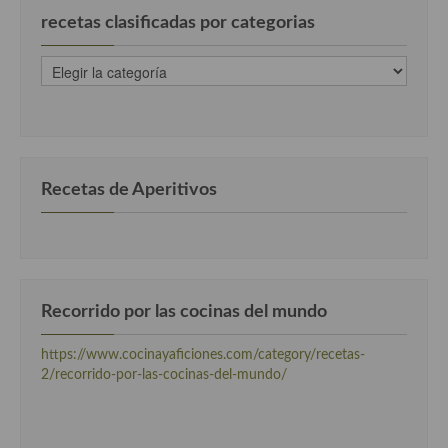
recetas clasificadas por categorias
recetas
clasificadas
por
categorias
Recetas de Aperitivos
Recorrido por las cocinas del mundo
https://www.cocinayaficiones.com/category/recetas-
2/recorrido-por-las-cocinas-del-mundo/