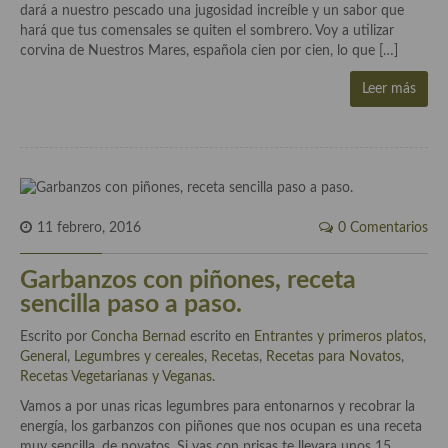
dará a nuestro pescado una jugosidad increíble y un sabor que
hará que tus comensales se quiten el sombrero. Voy a utilizar
Plato principal
corvina de Nuestros Mares, española cien por cien, lo que […]
Aves
Leer más
Carne
Pescado y Marisco
Postres y dulces
11 febrero, 2016
0 Comentarios
Postres con frutas
Garbanzos con piñones, receta
Quesos, recetas
sencilla paso a paso.
Salazones y encurtidos
Escrito por
Concha Bernad
escrito en
Entrantes y primeros platos
,
General
,
Legumbres y cereales
,
Recetas
,
Recetas para Novatos
,
Recetas Especiales
Recetas Vegetarianas y Veganas
.
Recetas de Cuaresma
Vamos a por unas ricas legumbres para entonarnos y recobrar la
energía, los garbanzos con piñones que nos ocupan es una receta
Recetas maridadas con los mejores AOVES
muy sencilla, de novatos. Si vas con prisas te llevara unos 15