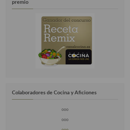
premio
Colaboradores de Cocina y Aficiones
ooo
ooo
ooo