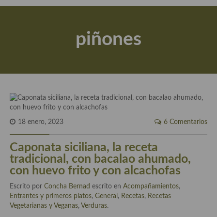
Actualidad y recomendaciones
Libros de cocina, repostería, gastronomía y más
piñones
Apuntes, estudios sobre temas interesantes e importantes
Aceite de Oliva Virgen Extra (AOVE)
Recetas maridadas con los mejores AOVES
Flores en la cocina recetas
Técnicas de emplatado
18 enero, 2023
6 Comentarios
El mundo del vino y las bebidas
Caponata siciliana, la receta
tradicional, con bacalao ahumado,
Tiendas especiales
con huevo frito y con alcachofas
En la mesa: menaje, vajilla, técnicas de emplatado, decoración
Escrito por
Concha Bernad
escrito en
Acompañamientos
,
Entrantes y primeros platos
,
General
,
Recetas
,
Recetas
Especias, hierbas, condimentos, espesantes y aditivos
Vegetarianas y Veganas
,
Verduras
.