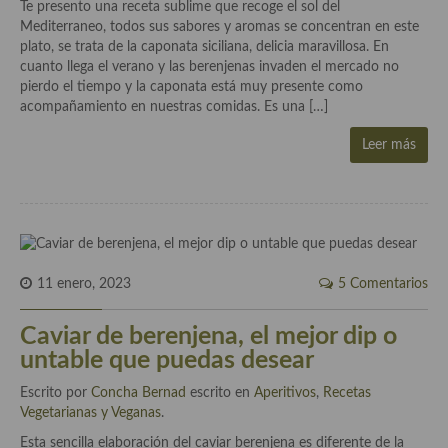
Historia de la gastronomía, platos celebres, cocineros, críticos,
Te presento una receta sublime que recoge el sol del
historias culinarias y otras cosas
Mediterraneo, todos sus sabores y aromas se concentran en este
plato, se trata de la caponata siciliana, delicia maravillosa. En
Origen y evolución de la comida
cuanto llega el verano y las berenjenas invaden el mercado no
pierdo el tiempo y la caponata está muy presente como
Protocolo y buenas maneras.
acompañamiento en nuestras comidas. Es una […]
Ocio – restaurantes, bares, tabernas
Leer más
Viajes eno-gastro-turísticos
En El Candelero
Las opiniones de la «Cocinera»
11 enero, 2023
5 Comentarios
Prensa
Caviar de berenjena, el mejor dip o
Recetas
untable que puedas desear
Acompañamientos
Escrito por
Concha Bernad
escrito en
Aperitivos
,
Recetas
Vegetarianas y Veganas
.
Airfryer recetas
Esta sencilla elaboración del caviar berenjena es diferente de la