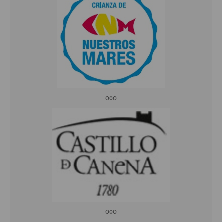
ooo
ooo