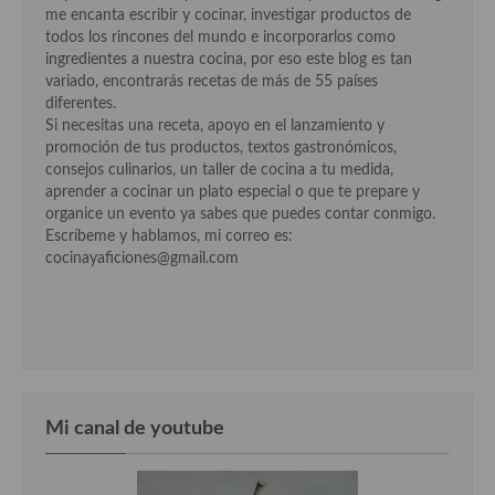
me encanta escribir y cocinar, investigar productos de
Cocina Murciana
todos los rincones del mundo e incorporarlos como
ingredientes a nuestra cocina, por eso este blog es tan
Cocina Navarra
variado, encontrarás recetas de más de 55 países
diferentes.
Cocina Riojana
Si necesitas una receta, apoyo en el lanzamiento y
promoción de tus productos, textos gastronómicos,
Cocina Valenciana
consejos culinarios, un taller de cocina a tu medida,
aprender a cocinar un plato especial o que te prepare y
Cocina Vasca
organice un evento ya sabes que puedes contar conmigo.
Escríbeme y hablamos, mi correo es:
Cocina Europea
cocinayaficiones@gmail.com
Cocina Alemana
Cocina Austriaca
Cocina Belga
Mi canal de youtube
Cocina Britanica
Cocina Bulgara