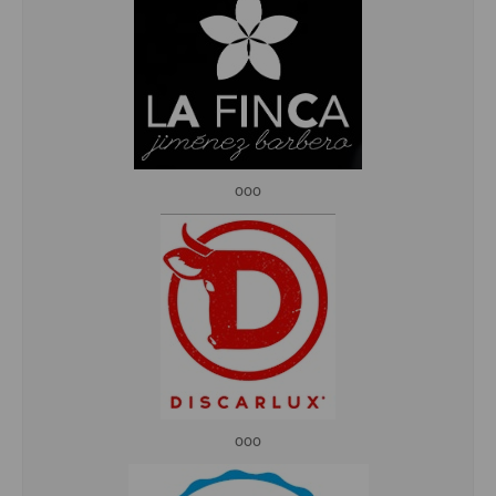
ooo
ooo