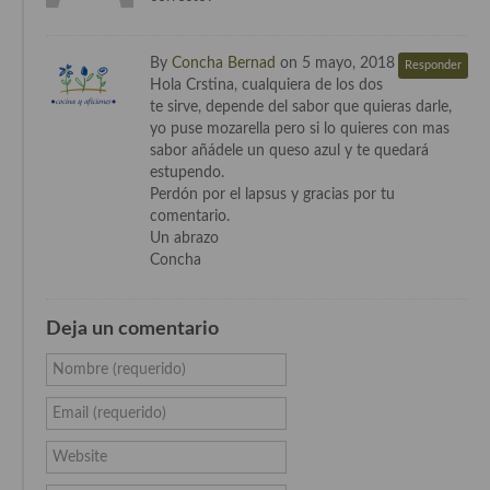
Cocina Azerí (Azerbaiyán)
Cocina de Egipto
By
Concha Bernad
on 5 mayo, 2018
Responder
Hola Crstina, cualquiera de los dos
Cocina de Tunez
te sirve, depende del sabor que quieras darle,
yo puse mozarella pero si lo quieres con mas
Cocina Oriental
sabor añádele un queso azul y te quedará
estupendo.
Cocina Tailandesa
Perdón por el lapsus y gracias por tu
comentario.
Cocina Japonesa
Un abrazo
Concha
Cocina Vietnamita
Cocina camboyana
Deja un comentario
Cocina Coreana
Nombre (requerido)
Cocina HIndú
Email (requerido)
Cocina China
Website