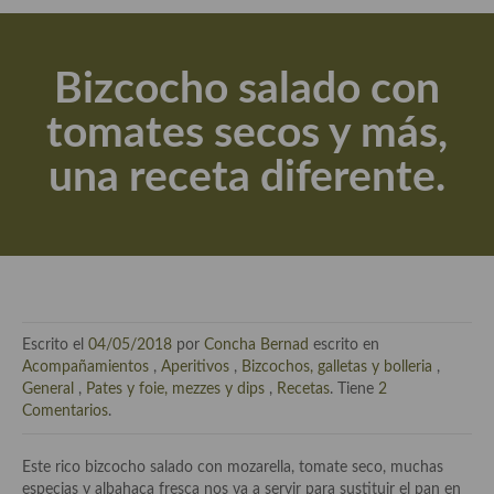
Actualidad y recomendaciones
Libros de cocina, repostería, gastronomía y más
Bizcocho salado con
Apuntes, estudios sobre temas interesantes e importantes
tomates secos y más,
Aceite de Oliva Virgen Extra (AOVE)
una receta diferente.
Recetas maridadas con los mejores AOVES
Flores en la cocina recetas
Técnicas de emplatado
El mundo del vino y las bebidas
Escrito el
04/05/2018
por
Concha Bernad
escrito en
Tiendas especiales
Acompañamientos
,
Aperitivos
,
Bizcochos, galletas y bolleria
,
General
,
Pates y foie, mezzes y dips
,
Recetas
. Tiene
2
En la mesa: menaje, vajilla, técnicas de emplatado, decoración
Comentarios
.
Especias, hierbas, condimentos, espesantes y aditivos
Este rico bizcocho salado con mozarella, tomate seco, muchas
especias y albahaca fresca nos va a servir para sustituir el pan en