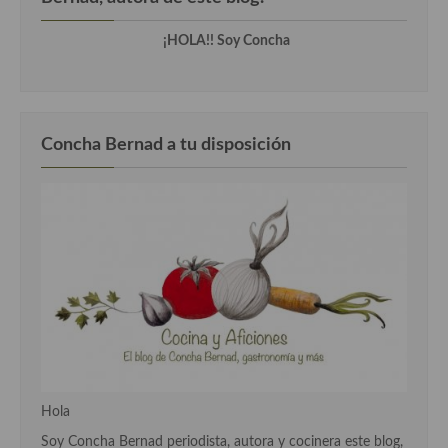
Cocina Andaluza
¡HOLA!! Soy Concha
Cocina Aragonesa
Cocina Asturiana
Concha Bernad a tu disposición
Cocina Balear
Cocina Canaria
Cocina Castellana
Cocina Castilla – La Mancha
Cocina Catalana
Cocina Extremeña
Cocina Gallega
Hola
Cocina Madrileña
Soy Concha Bernad periodista, autora y cocinera este blog,