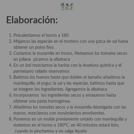
Plato principal
Elaboración:
Aves
Carne
Precalentamos el horno a 180
Majamos las especias en el mortero con una pizca de sal hasta
Pescado y Marisco
obtener un polvo fino.
Cortamos la mozarella en trozos, fileteamos los tomates secos
Postres y dulces
en juliana picamos la albahaca
En un bol mezclamos la harina con la levadura química y el
Postres con frutas
parmesano rallado reservamos
Batimos los huevos hasta que doblen el tamaño añadimos la
Quesos, recetas
mantequilla, el yogur, la sal y las especias, batimos hasta que
se integren los ingredientes. Agregamos la albahaca
Salazones y encurtidos
incorporamos los ingredientes secos y amasamos hasta
obtener una pasta homogénea.
Recetas Especiales
Añadimos los tomates secos y la mozarella desmigada con las
manos, mezclamos con movimientos envolventes.
Recetas de Cuaresma
Ponemos en un molde previamente untado con mantequilla y
metemos en el horno a 180ºC, en 40 minutos estará listo,
Recetas maridadas con los mejores AOVES
cuando lo pinchemos y no salga líquido