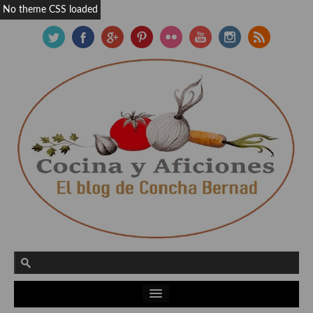
No theme CSS loaded