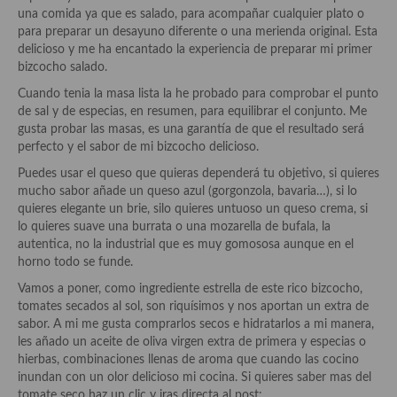
Historia de la gastronomía, platos celebres, cocineros, críticos,
una comida ya que es salado, para acompañar cualquier plato o
historias culinarias y otras cosas
para preparar un desayuno diferente o una merienda original. Esta
delicioso y me ha encantado la experiencia de preparar mi primer
Origen y evolución de la comida
bizcocho salado.
Protocolo y buenas maneras.
Cuando tenia la masa lista la he probado para comprobar el punto
de sal y de especias, en resumen, para equilibrar el conjunto. Me
Ocio – restaurantes, bares, tabernas
gusta probar las masas, es una garantía de que el resultado será
perfecto y el sabor de mi bizcocho delicioso.
Viajes eno-gastro-turísticos
Puedes usar el queso que quieras dependerá tu objetivo, si quieres
mucho sabor añade un queso azul (gorgonzola, bavaria…), si lo
En El Candelero
quieres elegante un brie, silo quieres untuoso un queso crema, si
lo quieres suave una burrata o una mozarella de bufala, la
Las opiniones de la «Cocinera»
autentica, no la industrial que es muy gomososa aunque en el
horno todo se funde.
Prensa
Vamos a poner, como ingrediente estrella de este rico bizcocho,
Recetas
tomates secados al sol, son riquísimos y nos aportan un extra de
sabor. A mi me gusta comprarlos secos e hidratarlos a mi manera,
Acompañamientos
les añado un aceite de oliva virgen extra de primera y especias o
hierbas, combinaciones llenas de aroma que cuando las cocino
Airfryer recetas
inundan con un olor delicioso mi cocina. Si quieres saber mas del
tomate seco haz un clic y iras directa al post: