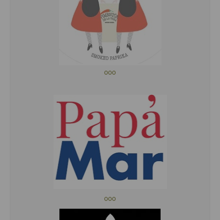
ooo
ooo