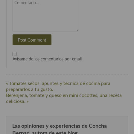
Cocina del Pacifico
Comentario...
Cocina filipina
Cocina de Hawái
Cocina de Madagascar
Cocina Africana
Avísame de los comentarios por email
Cocina Sudafrinaca
Cocina del Congo
« Tomates secos, apuntes y técnica de cocina para
Cocina Sefardí
prepararlos a tu gusto.
Berenjena, tomate y queso en mini cocottes, una receta
Cocina Yoshoku
deliciosa. »
Cocina callejera
Cocina fusión
Las opiniones y experiencias de Concha
Bernad, autora de este blog.
Cocinas de España