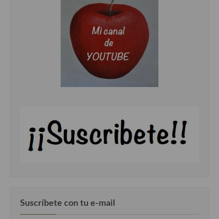
Cocina Danesa
Cocina de la Republica Checa
Cocina de Polonia
Cocina de Ucrania
Cocina Eslovena
Cocina Francesa
Cocina Griega
Cocina Holandesa
Cocina Hungara
Cocina Irlanda
Suscríbete con tu e-mail
Cocina Italiana