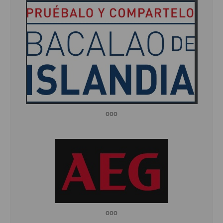
ooo
ooo