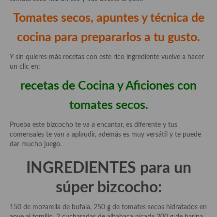
Aderezos, salsas, vinagretas, especias, hierbas aromáticas o
Tomates secos, apuntes y técnica de
aditivos
cocina para prepararlos a tu gusto.
Especias, mezclas de especias
Hierbas aromáticas
Y sin quieres más recetas con este rico ingrediente vuelve a hacer
un clic en:
Aceites
recetas de Cocina y Aficiones con
Mojos y pastas
tomates secos.
Sales y polvos
Prueba este bizcocho te va a encantar, es diferente y tus
Salsas y mojos
comensales te van a aplaudir, además es muy versátil y te puede
dar mucho juego.
Adobos
INGREDIENTES para un
Aperitivos
súper bizcocho:
Bebidas
150 de mozarella de bufala, 250 g de tomates secos hidratados en
Bocadillos, hamburguesas, sándwich, emparedados, tostas y