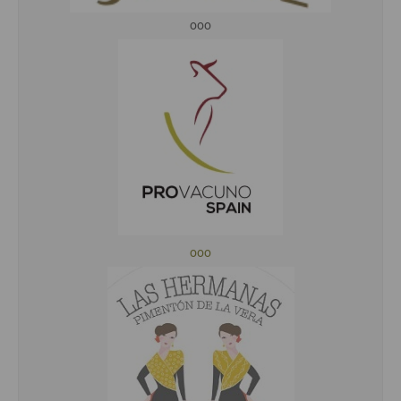
ooo
ooo