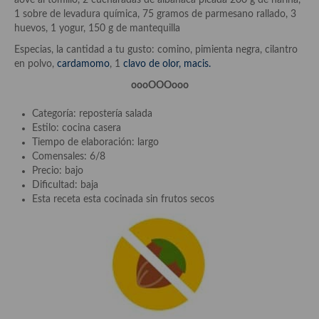
aove al tomillo, 2 cucharadas de albahaca picada 200 g de harina,
demás
1 sobre de levadura química, 75 gramos de parmesano rallado, 3
huevos, 1 yogur, 150 g de mantequilla
Entrantes y primeros platos
Especias, la cantidad a tu gusto: comino, pimienta negra, cilantro
Ensaladas
en polvo,
cardamomo
, 1
clavo de olor,
macis.
oooOOOooo
Entrantes
Categoría: repostería salada
Gazpachos, salmorejos, sopas y cremas frías
Estilo: cocina casera
Tiempo de elaboración: largo
Quínoa
Comensales: 6/8
Precio: bajo
Pasta
Dificultad: baja
Esta receta esta cocinada sin frutos secos
Arroces Y fideuás
Legumbres y cereales
Cuscús
Huevos
Masas elaboradas con harina, pizzas, quiches y demás