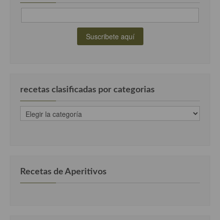
recetas clasificadas por categorias
recetas
clasificadas
por
categorias
Recetas de Aperitivos