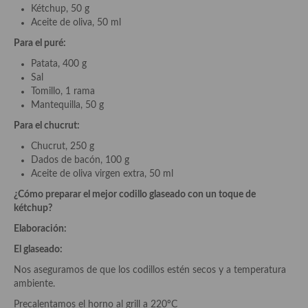
Cocina Vietnamita
Kétchup, 50 g
Aceite de oliva, 50 ml
Cocina camboyana
Para el puré:
Cocina Coreana
Patata, 400 g
Sal
Cocina HIndú
Tomillo, 1 rama
Mantequilla, 50 g
Cocina China
Para el chucrut:
Cocina del Pacifico
Chucrut, 250 g
Dados de bacón, 100 g
Cocina filipina
Aceite de oliva virgen extra, 50 ml
¿Cómo preparar el mejor codillo glaseado con un toque de
Cocina de Hawái
kétchup?
Cocina de Madagascar
Elaboración:
El glaseado:
Cocina Africana
Nos aseguramos de que los codillos estén secos y a temperatura
Cocina Sudafrinaca
ambiente.
Precalentamos el horno al grill a 220ºC