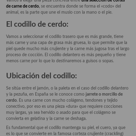
Vamos a elegir una pieza concreta entre
una selección de
cortes
Las opiniones de la «Cocinera»
de carne de cerdo
,
se encuentra donde se forma el «codo» del
animal, es la parte que une el muslo con la mano o el pie.
Prensa
El codillo de cerdo:
Recetas
Vamos a seleccionar el codillo trasero que es más grande, tiene
Acompañamientos
más carne y una capa de grasa más gruesa, lo que permite que la
piel quede mucho más crujiente y la carne más jugosa tras el largo
Airfryer recetas
proceso de cocción. El codillo delantero es más pequeño y tiene
menos carne por lo que lo destinaremos a guisos o sopas.
Aderezos, salsas, vinagretas, especias, hierbas aromáticas o
aditivos
Ubicación del codillo:
Especias, mezclas de especias
Se sitúa entre el jamón, o la paleta en el caso del codillo delantero
y la pezuña, en España se le conoce como
jarrete o morcillo de
Hierbas aromáticas
cerdo
. Es una carne con mucho colágeno, tendones y tejido
conectivo, por eso es una pieza «dura» que requiere cocciones
Aceites
muy largas, ya sea hervido o asado para que el colágeno se
convierta en gelatina y la carne se deshaga.
Mojos y pastas
Es fundamental que el codillo mantenga su piel, el cuero, ya que
Sales y polvos
es lo que se convierte en la famosa corteza crujiente (crackling)