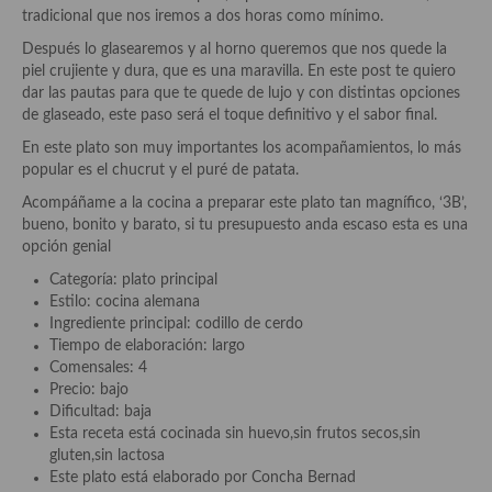
Pasta
tradicional que nos iremos a dos horas como mínimo.
Arroces Y fideuás
Después lo glasearemos y al horno queremos que nos quede la
piel crujiente y dura, que es una maravilla. En este post te quiero
Legumbres y cereales
dar las pautas para que te quede de lujo y con distintas opciones
de glaseado, este paso será el toque definitivo y el sabor final.
Cuscús
En este plato son muy importantes los acompañamientos, lo más
popular es el chucrut y el puré de patata.
Huevos
Acompáñame a la cocina a preparar este plato tan magnífico, ‘3B’,
Masas elaboradas con harina, pizzas, quiches y demás
bueno, bonito y barato, si tu presupuesto anda escaso esta es una
opción genial
Plato principal
Categoría: plato principal
Estilo: cocina alemana
Aves
Ingrediente principal: codillo de cerdo
Tiempo de elaboración: largo
Carne
Comensales: 4
Precio: bajo
Pescado y Marisco
Dificultad: baja
Esta receta está cocinada sin huevo,sin frutos secos,sin
Postres y dulces
gluten,sin lactosa
Este plato está elaborado por Concha Bernad
Postres con frutas