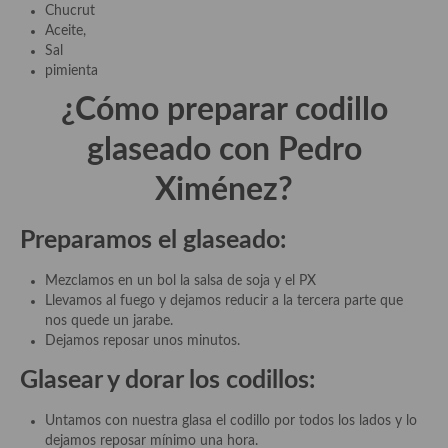
Chucrut
Cocina Griega
Aceite,
Sal
Cocina Holandesa
pimienta
Cocina Hungara
¿Cómo preparar codillo
Cocina Irlanda
glaseado con Pedro
Cocina Italiana
Ximénez?
Cocina Luxemburgo
Preparamos el glaseado:
Cocina Polaca
Mezclamos en un bol la salsa de soja y el PX
Cocina portuguesa
Llevamos al fuego y dejamos reducir a la tercera parte que
nos quede un jarabe.
Cocina Rusa
Dejamos reposar unos minutos.
Glasear y dorar los codillos:
Cocina Sueca
Cocina Suiza
Untamos con nuestra glasa el codillo por todos los lados y lo
dejamos reposar mínimo una hora.