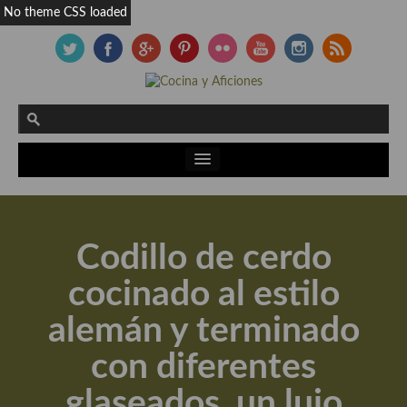
No theme CSS loaded
Actualidad y recomendaciones
Libros de cocina, repostería, gastronomía y más
Codillo de cerdo
Apuntes, estudios sobre temas interesantes e importantes
cocinado al estilo
Aceite de Oliva Virgen Extra (AOVE)
alemán y terminado
Recetas maridadas con los mejores AOVES
con diferentes
Flores en la cocina recetas
glaseados, un lujo