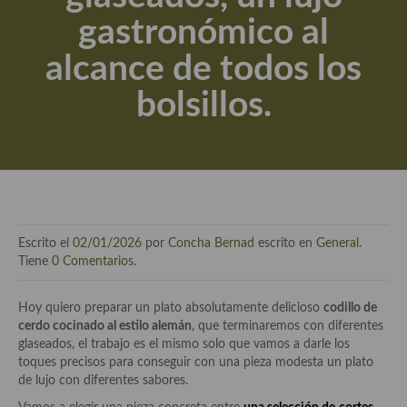
Técnicas de emplatado
gastronómico al
El mundo del vino y las bebidas
alcance de todos los
Tiendas especiales
bolsillos.
En la mesa: menaje, vajilla, técnicas de emplatado, decoración
Especias, hierbas, condimentos, espesantes y aditivos
Historia de la gastronomía, platos celebres, cocineros, críticos,
historias culinarias y otras cosas
Origen y evolución de la comida
Escrito el
02/01/2026
por
Concha Bernad
escrito en
General
.
Tiene
0 Comentarios
.
Protocolo y buenas maneras.
Hoy quiero preparar un plato absolutamente delicioso
codillo de
Ocio – restaurantes, bares, tabernas
cerdo cocinado al estilo alemán
, que terminaremos con diferentes
glaseados, el trabajo es el mismo solo que vamos a darle los
Viajes eno-gastro-turísticos
toques precisos para conseguir con una pieza modesta un plato
de lujo con diferentes sabores.
En El Candelero