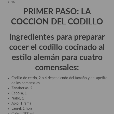
es
Quesos, recetas
PRIMER PASO: LA
Salazones y encurtidos
COCCION DEL CODILLO
Recetas Especiales
Ingredientes para preparar
Recetas de Cuaresma
cocer el codillo cocinado al
Recetas maridadas con los mejores AOVES
estilo alemán para cuatro
Recetas de fiesta, Navidad y días señalados
comensales:
Resumen tematicos de recetas
Codillo de cerdo, 2 o 4 dependiendo del tamaño y del apetito
Cocinas del mundo
de los comensales
Zanahorias, 2
Cocina Americana
Cebolla, 1
Nabo, 1
Cocina Argentina
Apio, 1 rama
Laurel, 1 hoja
Cocina Brasileña
Coñac, 100 ml