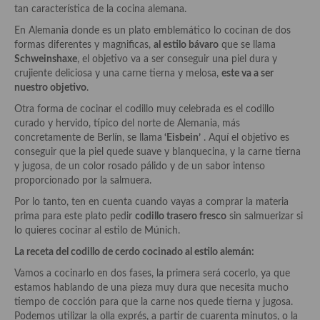
tan característica de la cocina alemana.
Salsas y mojos
En Alemania donde es un plato emblemático lo cocinan de dos
formas diferentes y magnificas,
al estilo bávaro
que se llama
Adobos
Schweinshaxe
, el objetivo va a ser conseguir una piel dura y
crujiente deliciosa y una carne tierna y melosa,
este va a ser
Aperitivos
nuestro objetivo
.
Bebidas
Otra forma de cocinar el codillo muy celebrada es el codillo
curado y hervido, típico del norte de Alemania, más
Bocadillos, hamburguesas, sándwich, emparedados, tostas y
concretamente de Berlín, se llama
‘Eisbein’
. Aquí el objetivo es
demás
conseguir que la piel quede suave y blanquecina, y la carne tierna
y jugosa, de un color rosado pálido y de un sabor intenso
Entrantes y primeros platos
proporcionado por la salmuera.
Por lo tanto, ten en cuenta cuando vayas a comprar la materia
Ensaladas
prima para este plato pedir
codillo trasero fresco
sin salmuerizar si
lo quieres cocinar al estilo de Múnich.
Entrantes
La receta del codillo de cerdo cocinado al estilo alemán:
Gazpachos, salmorejos, sopas y cremas frías
Vamos a cocinarlo en dos fases, la primera será cocerlo, ya que
estamos hablando de una pieza muy dura que necesita mucho
Quínoa
tiempo de cocción para que la carne nos quede tierna y jugosa.
Podemos utilizar la olla exprés, a partir de cuarenta minutos, o la