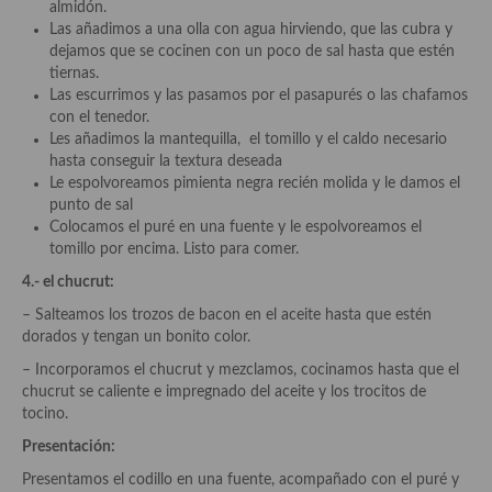
almidón.
Las añadimos a una olla con agua hirviendo, que las cubra y
Cocina Castilla – La Mancha
dejamos que se cocinen con un poco de sal hasta que estén
tiernas.
Cocina Catalana
Las escurrimos y las pasamos por el pasapurés o las chafamos
con el tenedor.
Cocina Extremeña
Les añadimos la mantequilla, el tomillo y el caldo necesario
hasta conseguir la textura deseada
Cocina Gallega
Le espolvoreamos pimienta negra recién molida y le damos el
punto de sal
Cocina Madrileña
Colocamos el puré en una fuente y le espolvoreamos el
tomillo por encima. Listo para comer.
Cocina Murciana
4.- el chucrut:
Cocina Navarra
– Salteamos los trozos de bacon en el aceite hasta que estén
dorados y tengan un bonito color.
Cocina Riojana
– Incorporamos el chucrut y mezclamos, cocinamos hasta que el
Cocina Valenciana
chucrut se caliente e impregnado del aceite y los trocitos de
tocino.
Cocina Vasca
Presentación:
Cocina Europea
Presentamos el codillo en una fuente, acompañado con el puré y