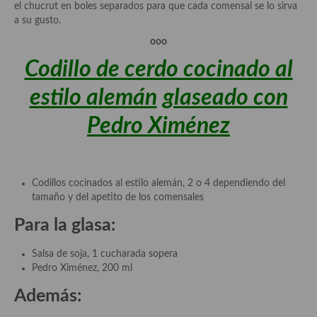
el chucrut en boles separados para que cada comensal se lo sirva
Cocina Alemana
a su gusto.
ooo
Cocina Austriaca
Codillo de cerdo cocinado al
Cocina Belga
estilo alemán
glaseado con
Cocina Britanica
Pedro Ximénez
Cocina Bulgara
Cocina Danesa
Codillos cocinados al estilo alemán, 2 o 4 dependiendo del
Cocina de la Republica Checa
tamaño y del apetito de los comensales
Cocina de Polonia
Para la glasa:
Cocina de Ucrania
Salsa de soja, 1 cucharada sopera
Pedro Ximénez, 200 ml
Cocina Eslovena
Además:
Cocina Francesa