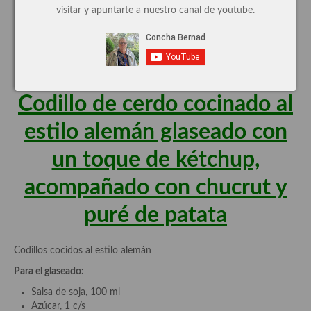
SEGUNDO PASO: EL
visitar y apuntarte a nuestro canal de youtube.
Cocina de Oriente Medio
GLASEADO DEL CODILLO
Cocina israelí
Los diferentes glaseados:
Cocina libanesa
Cocina Armenia
Codillo de cerdo cocinado al
Cocina Siria
estilo alemán glaseado con
Cocina Azerí (Azerbaiyán)
un toque de kétchup,
Cocina de Egipto
acompañado con chucrut y
Cocina de Tunez
puré de patata
Cocina Oriental
Codillos cocidos al estilo alemán
Cocina Tailandesa
Para el glaseado:
Cocina Japonesa
Salsa de soja, 100 ml
Azúcar, 1 c/s