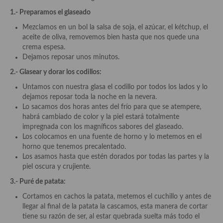
Cocina del Congo
1.- Preparamos el glaseado
Cocina Sefardí
Mezclamos en un bol la salsa de soja, el azúcar, el kétchup, el
aceite de oliva, removemos bien hasta que nos quede una
Cocina Yoshoku
crema espesa.
Dejamos reposar unos minutos.
Cocina callejera
2.- Glasear y dorar los codillos:
Cocina fusión
Untamos con nuestra glasa el codillo por todos los lados y lo
dejamos reposar toda la noche en la nevera.
Cocinas de España
Lo sacamos dos horas antes del frío para que se atempere,
habrá cambiado de color y la piel estará totalmente
Cocina Andaluza
impregnada con los magníficos sabores del glaseado.
Los colocamos en una fuente de horno y lo metemos en el
Cocina Aragonesa
horno que tenemos precalentado.
Los asamos hasta que estén dorados por todas las partes y la
Cocina Asturiana
piel oscura y crujiente.
Cocina Balear
3.- Puré de patata:
Cortamos en cachos la patata, metemos el cuchillo y antes de
Cocina Canaria
llegar al final de la patata la cascamos, esta manera de cortar
tiene su razón de ser, al estar quebrada suelta más todo el
Cocina Castellana