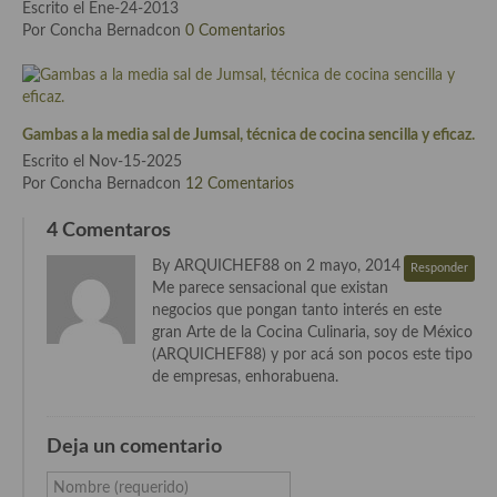
Escrito el Ene-24-2013
Cocina de Guatemala
Por Concha Bernadcon
0 Comentarios
Cocina de Nicaragua
Cocina Ecuatoriana
Gambas a la media sal de Jumsal, técnica de cocina sencilla y eficaz.
Cocina Jamaicana
Escrito el Nov-15-2025
Por Concha Bernadcon
12 Comentarios
Cocina Mexicana
4 Comentaros
Cocina peruana
By ARQUICHEF88 on 2 mayo, 2014
Responder
Me parece sensacional que existan
Cocina de Oriente Medio
negocios que pongan tanto interés en este
gran Arte de la Cocina Culinaria, soy de México
Cocina israelí
(ARQUICHEF88) y por acá son pocos este tipo
de empresas, enhorabuena.
Cocina libanesa
Cocina Armenia
Deja un comentario
Cocina Siria
Nombre (requerido)