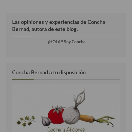
Cocina del Pacifico
Cocina filipina
Las opiniones y experiencias de Concha
Cocina de Hawái
Bernad, autora de este blog.
Cocina de Madagascar
¡HOLA!! Soy Concha
Cocina Africana
Cocina Sudafrinaca
Concha Bernad a tu disposición
Cocina del Congo
Cocina Sefardí
Cocina Yoshoku
Cocina callejera
Cocina fusión
Cocinas de España