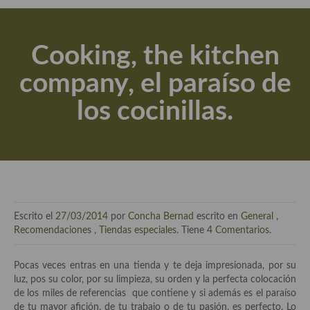
Actualidad y recomendaciones
Libros de cocina, repostería, gastronomía y más
Cooking, the kitchen
Apuntes, estudios sobre temas interesantes e importantes
company, el paraíso de
Aceite de Oliva Virgen Extra (AOVE)
los cocinillas.
Recetas maridadas con los mejores AOVES
Flores en la cocina recetas
Técnicas de emplatado
El mundo del vino y las bebidas
Escrito el
27/03/2014
por
Concha Bernad
escrito en
General
,
Tiendas especiales
Recomendaciones
,
Tiendas especiales
. Tiene
4 Comentarios
.
En la mesa: menaje, vajilla, técnicas de emplatado, decoración
Pocas veces entras en una tienda y te deja impresionada, por su
luz, pos su color, por su limpieza, su orden y la perfecta colocación
Especias, hierbas, condimentos, espesantes y aditivos
de los miles de referencias que contiene y si además es el paraíso
de tu mayor afición, de tu trabajo o de tu pasión, es perfecto. Lo