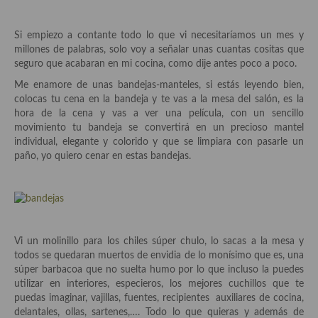
demás
Entrantes y primeros platos
Si empiezo a contante todo lo que vi necesitaríamos un mes y
millones de palabras, solo voy a señalar unas cuantas cositas que
Ensaladas
seguro que acabaran en mi cocina, como dije antes poco a poco.
Me enamore de unas bandejas-manteles, si estás leyendo bien,
Entrantes
colocas tu cena en la bandeja y te vas a la mesa del salón, es la
hora de la cena y vas a ver una película, con un sencillo
Gazpachos, salmorejos, sopas y cremas frías
movimiento tu bandeja se convertirá en un precioso mantel
individual, elegante y colorido y que se limpiara con pasarle un
Quínoa
paño, yo quiero cenar en estas bandejas.
Pasta
Arroces Y fideuás
Legumbres y cereales
Vi un molinillo para los chiles súper chulo, lo sacas a la mesa y
todos se quedaran muertos de envidia de lo monísimo que es, una
Cuscús
súper barbacoa que no suelta humo por lo que incluso la puedes
utilizar en interiores, especieros, los mejores cuchillos que te
Huevos
puedas imaginar, vajillas, fuentes, recipientes auxiliares de cocina,
delantales, ollas, sartenes,…. Todo lo que quieras y además de
Masas elaboradas con harina, pizzas, quiches y demás