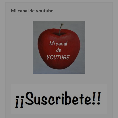
Cocina Murciana
Mi canal de youtube
Cocina Navarra
Cocina Riojana
Cocina Valenciana
Cocina Vasca
Cocina Europea
Cocina Alemana
Cocina Austriaca
Cocina Belga
Cocina Britanica
Cocina Bulgara