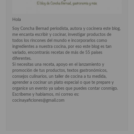
Cocina Andaluza
Hola
Cocina Aragonesa
Soy Concha Bernad periodista, autora y cocinera este blog,
me encanta escribir y cocinar, investigar productos de
Cocina Asturiana
todos los rincones del mundo e incorporarlos como
ingredientes a nuestra cocina, por eso este blog es tan
Cocina Balear
variado, encontrarás recetas de más de 55 países
diferentes.
Cocina Canaria
Si necesitas una receta, apoyo en el lanzamiento y
promoción de tus productos, textos gastronómicos,
Cocina Castellana
consejos culinarios, un taller de cocina a tu medida,
aprender a cocinar un plato especial o que te prepare y
Cocina Castilla – La Mancha
organice un evento ya sabes que puedes contar conmigo.
Escríbeme y hablamos, mi correo es:
Cocina Catalana
cocinayaficiones@gmail.com
Cocina Extremeña
Cocina Gallega
Cocina Madrileña