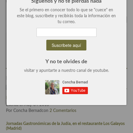
Síguenos y no te pierdas nada
Flickr Admin page and check your
Flickr feed
Recetas de fiesta, Navidad y días señalados
Se el primero en conocer todo lo que se "cuece" en
este blog, suscribete y recibirás toda la información en
Resumen tematicos de recetas
tu correo.
Cocinas del mundo
Escrito por
Concha Bernad
Cocina Americana
Periodista, blogger y cocinera de este blog.
Cocina Argentina
Y no te olvides de
Cocina Brasileña
visitar y apuntarte a nuestro canal de youtube.
Entradas Relacionadas
Cocina colombiana
Cocina Cajún y Creole
Bizcocho salado con tomates secos y más, una receta diferente.
Cocina Venezolana
Escrito el May-04-2018
Por Concha Bernadcon
2 Comentarios
Cocina Cubana
Jornadas Gastronómicas de la Judía, en el restaurante Los Galayos
Cocina de Estados Unidos
(Madrid)