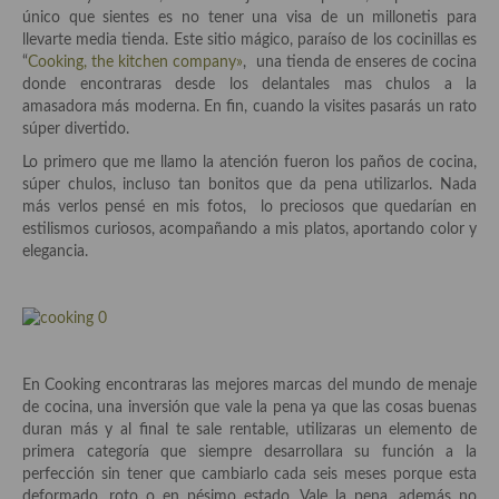
Historia de la gastronomía, platos celebres, cocineros, críticos,
único que sientes es no tener una visa de un millonetis para
historias culinarias y otras cosas
llevarte media tienda. Este sitio mágico, paraíso de los cocinillas es
“
Cooking, the kitchen company»
, una tienda de enseres de cocina
Origen y evolución de la comida
donde encontraras desde los delantales mas chulos a la
amasadora más moderna. En fin, cuando la visites pasarás un rato
Protocolo y buenas maneras.
súper divertido.
Ocio – restaurantes, bares, tabernas
Lo primero que me llamo la atención fueron los paños de cocina,
súper chulos, incluso tan bonitos que da pena utilizarlos. Nada
Viajes eno-gastro-turísticos
más verlos pensé en mis fotos, lo preciosos que quedarían en
estilismos curiosos, acompañando a mis platos, aportando color y
En El Candelero
elegancia.
Las opiniones de la «Cocinera»
Prensa
Recetas
En Cooking encontraras las mejores marcas del mundo de menaje
de cocina, una inversión que vale la pena ya que las cosas buenas
Acompañamientos
duran más y al final te sale rentable, utilizaras un elemento de
primera categoría que siempre desarrollara su función a la
Airfryer recetas
perfección sin tener que cambiarlo cada seis meses porque esta
deformado, roto o en pésimo estado. Vale la pena, además no