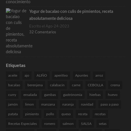
Yogur de bacalao con culis de pimientos, receta
absolutamente deliciosa
Escrito el Ago-24-2023
32 Comentarios
Etiquetas
aceite
ajo
ALIÑO
aperitivo
Apuntes
arroz
bacalao
berenjena
calabacin
carne
CEBOLLA
crema
curry
ensalada
gambas
gastrónomia
hierbas
huevo
jamón
limon
manzana
naranja
navidad
paso a paso
patata
pimiento
pollo
queso
receta
recetas
Recetas Especiales
romero
salmon
SALSA
setas