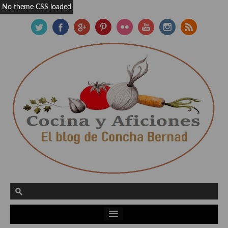
No theme CSS loaded