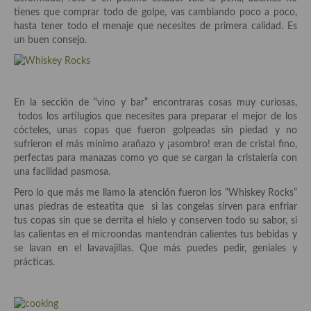
Aderezos, salsas, vinagretas, especias, hierbas aromáticas o
tienes que comprar todo de golpe, vas cambiando poco a poco,
aditivos
hasta tener todo el menaje que necesites de primera calidad. Es
un buen consejo.
Especias, mezclas de especias
Hierbas aromáticas
En la sección de “vino y bar” encontraras cosas muy curiosas,
Aceites
todos los artilugios que necesites para preparar el mejor de los
cócteles, unas copas que fueron golpeadas sin piedad y no
Mojos y pastas
sufrieron el más mínimo arañazo y ¡asombro! eran de cristal fino,
perfectas para manazas como yo que se cargan la cristalería con
Sales y polvos
una facilidad pasmosa.
Salsas y mojos
Pero lo que más me llamo la atención fueron los “Whiskey Rocks”
unas piedras de esteatita que si las congelas sirven para enfriar
Adobos
tus copas sin que se derrita el hielo y conserven todo su sabor, si
las calientas en el microondas mantendrán calientes tus bebidas y
Aperitivos
se lavan en el lavavajillas. Que más puedes pedir, geniales y
prácticas.
Bebidas
Bocadillos, hamburguesas, sándwich, emparedados, tostas y