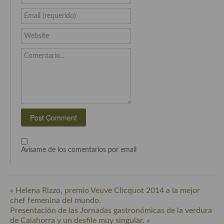
Cocina Azerí (Azerbaiyán)
Email (requerido)
Cocina de Egipto
Website
Cocina de Tunez
Comentario...
Cocina Oriental
Cocina Tailandesa
Cocina Japonesa
Cocina Vietnamita
Cocina camboyana
Avísame de los comentarios por email
Cocina Coreana
Cocina HIndú
« Helena Rizzo, premio Veuve Clicquot 2014 a la mejor
chef femenina del mundo.
Cocina China
Presentación de las Jornadas gastronómicas de la verdura
de Calahorra y un desfile muy singular. »