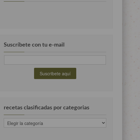
Suscríbete con tu e-mail
recetas clasificadas por categorias
recetas
clasificadas
por
categorias