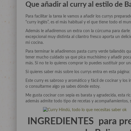
Que añadir al curry al estilo de Ba
Para facilitar la tarea le vamos a añadir los currys prepar
“curry inglés”, es el más habitual y el que tiene todo el m
Además le añadiremos un extra con la cúrcuma para darle co
excepcional muy distinta al cilantro fresco aporta un deli
mi cocina.
Para terminar le añadiremos pasta curry verde tailandés qu
tener mucho cuidado ya que pica muchísimo y añadir poca 
más. Si no te lo quieres comprar lo puedes sustituir por una
Si quieres saber más sobre los currys entra en esta página
Este curry es sabroso y aromático y fácil de cocinar y los i
o consultarme algo ya sabes dónde estoy.
Me gusta cocinar con sepia es barata y agradecida, esta r
además admite todo tipo de recetas y acompañamientos, sol
INGREDIENTES para prepa