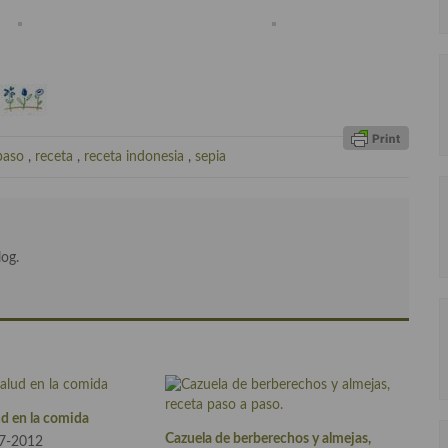
paso
,
receta
,
receta indonesia
,
sepia
log.
lud en la comida
Cazuela de berberechos y almejas,
27-2012