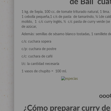
de Bali cua
1 kg. de Sepia, 100 cc. de tomate triturado natural, 1 lima.
1 cebolla pequeña,1 c/s de pasta de tamarindo, ¼ l.de cal
molido, 1 c/c curry inglés, ½ c/c pasta de curry verde (se 
de azúcar,
Además: semillas de sésamo blanco tostadas, 1 ramillete de
c/s: cuchara sopera
c/p: cuchara de postre
c/c: cuchara de café
l/c: la cantidad necesaria
1 vasos de chupito = 100 ml.
ooo
¿Cómo preparar curry de s