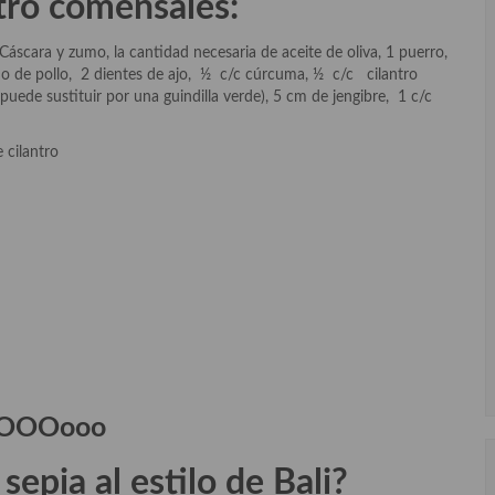
tro comensales:
 Cáscara y zumo, la cantidad necesaria de aceite de oliva, 1 puerro,
do de pollo, 2 dientes de ajo, ½ c/c cúrcuma, ½ c/c cilantro
puede sustituir por una guindilla verde), 5 cm de jengibre, 1 c/c
 cilantro
OOOooo
epia al estilo de Bali?