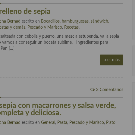
relleno de sepia
cha Bernad
escrito en
Bocadillos, hamburguesas, sándwich,
ostas y demás
,
Pescado y Marisco
,
Recetas
.
a salteada con cebolla y puerro, una mezcla estupenda, ya la sepia
ico vamos a conseguir un bocata sublime. Ingredientes para
 Pan […]
Leer más
2
3 Comentarios
sepia con macarrones y salsa verde,
mpleta y deliciosa.
cha Bernad
escrito en
General
,
Pasta
,
Pescado y Marisco
,
Plato