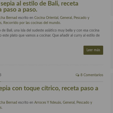
sepia al estilo de Bali, receta
a paso a paso.
cha Bernad
escrito en
Cocina Oriental
,
General
,
Pescado y
s
,
Recorrido por las cocinas del mundo
.
 de Bali, una isla del sudeste asiático muy bella y con esa cocina
o este plato que vamos a cocinar. Que añadir al curry al estilo de
Leer más
3
8 Comentarios
epia con toque cítrico, receta paso a
cha Bernad
escrito en
Arroces Y fideuás
,
General
,
Pescado y
s
.