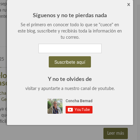
x
epietas, un plato sorprendente y delicioso que puede ser una
 rutina diaria. ¡me encanta! Vamos a utilizar lechugas diferentes
Síguenos y no te pierdas nada
ntes que le dará al plato cuerpo y […]
Se el primero en conocer todo lo que se "cuece" en
Leer más
este blog, suscribete y recibirás toda la información en
tu correo.
25
2 Comentarios
loso con sepias pequeñitas, receta
Y no te olvides de
aso.
visitar y apuntarte a nuestro canal de youtube.
cha Bernad
escrito en
Arroces Y fideuás
,
Entrantes
,
Entrantes y
,
General
,
Recetas
.
 ya que esta excelente, una auténtica sorpresa gustativa cuando
 que lleva ya prometía sobre el papel. Lo vamos a preparar meloso,
cil de elaborar. Pero si la […]
Leer más