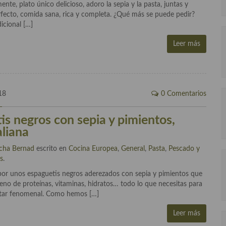
nte, plato único delicioso, adoro la sepia y la pasta, juntas y
perfecto, comida sana, rica y completa. ¿Qué más se puede pedir?
icional […]
Leer más
18
0 Comentarios
is negros con sepia y pimientos,
aliana
cha Bernad
escrito en
Cocina Europea
,
General
,
Pasta
,
Pescado y
s
.
por unos espaguetis negros aderezados con sepia y pimientos que
leno de proteínas, vitaminas, hidratos… todo lo que necesitas para
entar fenomenal. Como hemos […]
Leer más