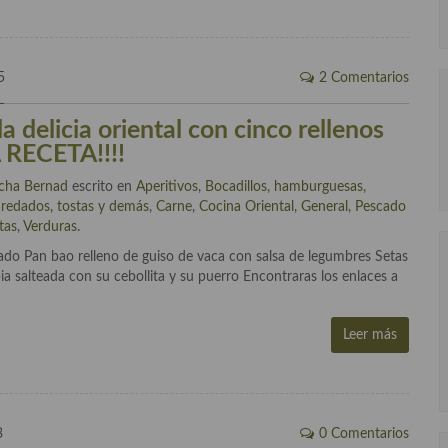
5
2 Comentarios
a delicia oriental con cinco rellenos
 RECETA!!!!
cha Bernad
escrito en
Aperitivos
,
Bocadillos, hamburguesas,
redados, tostas y demás
,
Carne
,
Cocina Oriental
,
General
,
Pescado
tas
,
Verduras
.
cado Pan bao relleno de guiso de vaca con salsa de legumbres Setas
ia salteada con su cebollita y su puerro Encontraras los enlaces a
Leer más
3
0 Comentarios