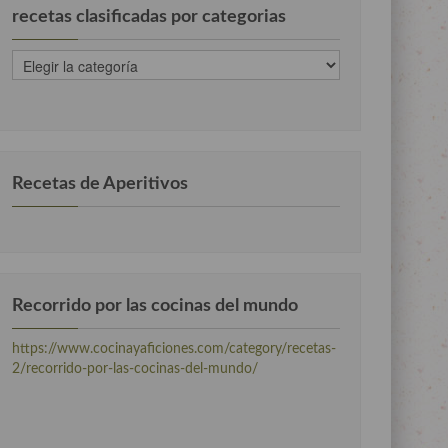
recetas clasificadas por categorias
recetas
clasificadas
por
categorias
Recetas de Aperitivos
Recorrido por las cocinas del mundo
https://www.cocinayaficiones.com/category/recetas-
2/recorrido-por-las-cocinas-del-mundo/