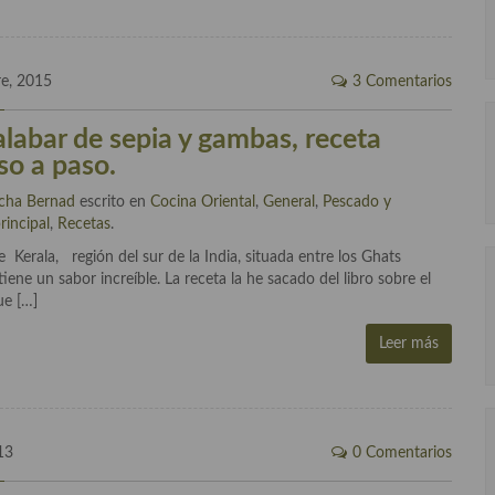
re, 2015
3 Comentarios
labar de sepia y gambas, receta
so a paso.
cha Bernad
escrito en
Cocina Oriental
,
General
,
Pescado y
rincipal
,
Recetas
.
Kerala, región del sur de la India, situada entre los Ghats
iene un sabor increíble. La receta la he sacado del libro sobre el
ue […]
Leer más
13
0 Comentarios