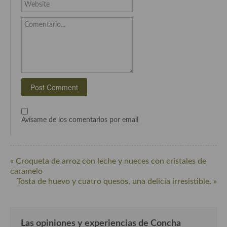
Cocina del Pacifico
Website
Cocina filipina
Comentario...
Cocina de Hawái
Cocina de Madagascar
Cocina Africana
Cocina Sudafrinaca
Avísame de los comentarios por email
Cocina del Congo
Cocina Sefardí
« Croqueta de arroz con leche y nueces con cristales de
Cocina Yoshoku
caramelo
Tosta de huevo y cuatro quesos, una delicia irresistible. »
Cocina callejera
Cocina fusión
Las opiniones y experiencias de Concha
Cocinas de España