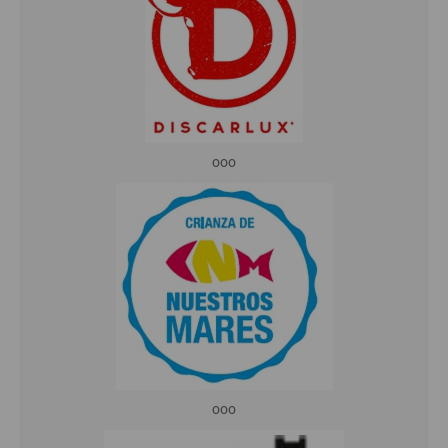
ooo
ooo