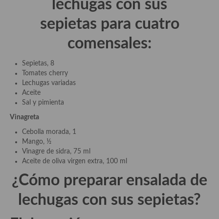
lechugas con sus
demás
sepietas para cuatro
Entrantes y primeros platos
comensales:
Ensaladas
Entrantes
Sepietas, 8
Tomates cherry
Gazpachos, salmorejos, sopas y cremas frías
Lechugas variadas
Aceite
Quínoa
Sal y pimienta
Vinagreta
Pasta
Cebolla morada, 1
Arroces Y fideuás
Mango, ½
Vinagre de sidra, 75 ml
Legumbres y cereales
Aceite de oliva virgen extra, 100 ml
¿Cómo preparar ensalada de
Cuscús
lechugas con sus sepietas?
Huevos
Masas elaboradas con harina, pizzas, quiches y demás