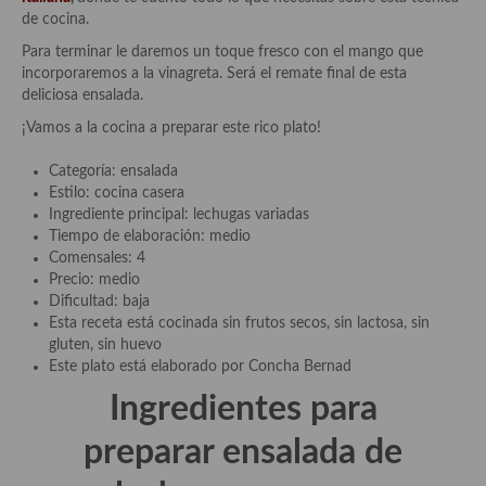
Aderezos, salsas, vinagretas, especias, hierbas aromáticas o
de cocina.
aditivos
Para terminar le daremos un toque fresco con el mango que
incorporaremos a la vinagreta. Será el remate final de esta
Especias, mezclas de especias
deliciosa ensalada.
Hierbas aromáticas
¡Vamos a la cocina a preparar este rico plato!
Aceites
Categoría: ensalada
Estilo: cocina casera
Mojos y pastas
Ingrediente principal: lechugas variadas
Tiempo de elaboración: medio
Sales y polvos
Comensales: 4
Precio: medio
Salsas y mojos
Dificultad: baja
Esta receta está cocinada sin frutos secos, sin lactosa, sin
Adobos
gluten, sin huevo
Este plato está elaborado por Concha Bernad
Aperitivos
Ingredientes para
Bebidas
preparar ensalada de
Bocadillos, hamburguesas, sándwich, emparedados, tostas y