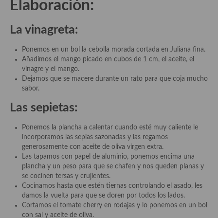
Elaboración:
Plato principal
La vinagreta:
Aves
Ponemos en un bol la cebolla morada cortada en Juliana fina.
Carne
Añadimos el mango picado en cubos de 1 cm, el aceite, el
vinagre y el mango.
Pescado y Marisco
Dejamos que se macere durante un rato para que coja mucho
sabor.
Postres y dulces
Las sepietas:
Postres con frutas
Ponemos la plancha a calentar cuando esté muy caliente le
Quesos, recetas
incorporamos las sepias sazonadas y las regamos
generosamente con aceite de oliva virgen extra.
Salazones y encurtidos
Las tapamos con papel de aluminio, ponemos encima una
plancha y un peso para que se chafen y nos queden planas y
Recetas Especiales
se cocinen tersas y crujientes.
Cocinamos hasta que estén tiernas controlando el asado, les
Recetas de Cuaresma
damos la vuelta para que se doren por todos los lados.
Cortamos el tomate cherry en rodajas y lo ponemos en un bol
Recetas maridadas con los mejores AOVES
con sal y aceite de oliva.