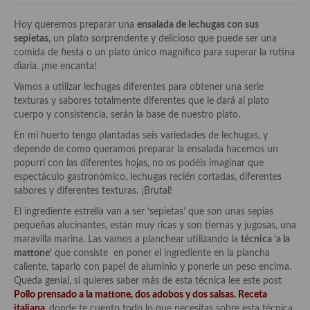
Historia de la gastronomía, platos celebres, cocineros, críticos,
historias culinarias y otras cosas
Hoy queremos preparar una
ensalada de lechugas con sus
sepietas
, un plato sorprendente y delicioso que puede ser una
Origen y evolución de la comida
comida de fiesta o un plato único magnifico para superar la rutina
diaria. ¡me encanta!
Protocolo y buenas maneras.
Vamos a utilizar lechugas diferentes para obtener una serie
Ocio – restaurantes, bares, tabernas
texturas y sabores totalmente diferentes que le dará al plato
cuerpo y consistencia, serán la base de nuestro plato.
Viajes eno-gastro-turísticos
En mi huerto tengo plantadas seis variedades de lechugas, y
depende de como queramos preparar la ensalada hacemos un
En El Candelero
popurrí con las diferentes hojas, no os podéis imaginar que
espectáculo gastronómico, lechugas recién cortadas, diferentes
Las opiniones de la «Cocinera»
sabores y diferentes texturas. ¡Brutal!
Prensa
El ingrediente estrella van a ser ‘sepietas’ que son unas sepias
pequeñas alucinantes, están muy ricas y son tiernas y jugosas, una
Recetas
maravilla marina. Las vamos a planchear utilizando la
técnica ‘a la
mattone’
que consiste en poner el ingrediente en la plancha
Acompañamientos
caliente, taparlo con papel de aluminio y ponerle un peso encima.
Queda genial, si quieres saber más de esta técnica lee este post
Airfryer recetas
Pollo prensado a la mattone, dos adobos y dos salsas. Receta
italiana
,
donde te cuento todo lo que necesitas sobre esta técnica