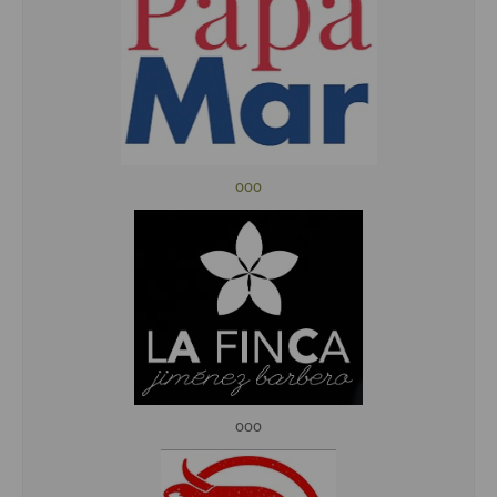
ooo
ooo