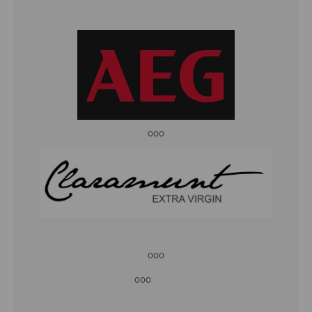
ooo
ooo
ooo