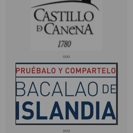
ooo
ooo