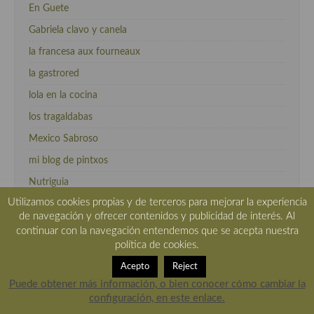
En Guete
Gabriela clavo y canela
la francesa aux fourneaux
la gastrored
lola en la cocina
los tragaldabas
Mexico Sabroso
mi blog de pintxos
Nutriguia
Utilizamos cookies propias y de terceros para mejorar la experiencia
recetas canarias
de navegación y ofrecer contenidos y publicidad de interés. Al
recetas de rechupete
continuar con la navegación entendemos que se acepta nuestra
política de cookies.
Recetas Italianas en Español
Acepto
Reject
recetasycosascanarias
Puede obtener más información, o bien conocer cómo cambiar la
Sueño con ser cocinera
configuración, en este enlace.
tvcocina