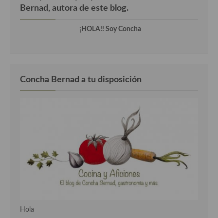
Bernad, autora de este blog.
Cocina Andaluza
¡HOLA!! Soy Concha
Cocina Aragonesa
Cocina Asturiana
Cocina Balear
Concha Bernad a tu disposición
Cocina Canaria
Cocina Castellana
Cocina Castilla – La Mancha
Cocina Catalana
Cocina Extremeña
Cocina Gallega
Hola
Cocina Madrileña