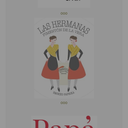
ooo
ooo