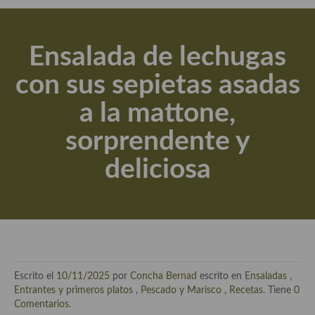
Actualidad y recomendaciones
Libros de cocina, repostería, gastronomía y más
Ensalada de lechugas
Apuntes, estudios sobre temas interesantes e importantes
con sus sepietas asadas
Aceite de Oliva Virgen Extra (AOVE)
a la mattone,
Recetas maridadas con los mejores AOVES
sorprendente y
Flores en la cocina recetas
deliciosa
Técnicas de emplatado
El mundo del vino y las bebidas
Tiendas especiales
En la mesa: menaje, vajilla, técnicas de emplatado, decoración
Escrito el
10/11/2025
por
Concha Bernad
escrito en
Ensaladas
,
Especias, hierbas, condimentos, espesantes y aditivos
Entrantes y primeros platos
,
Pescado y Marisco
,
Recetas
. Tiene
0
Comentarios
.