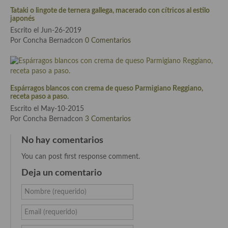
Cocina Azerí (Azerbaiyán)
Tataki o lingote de ternera gallega, macerado con cítricos al estilo
japonés
Cocina de Egipto
Escrito el Jun-26-2019
Por Concha Bernadcon
0 Comentarios
Cocina de Tunez
Cocina Oriental
Espárragos blancos con crema de queso Parmigiano Reggiano,
Cocina Tailandesa
receta paso a paso.
Escrito el May-10-2015
Cocina Japonesa
Por Concha Bernadcon
3 Comentarios
Cocina Vietnamita
No hay comentarios
Cocina camboyana
You can post first response comment.
Cocina Coreana
Deja un comentario
Cocina HIndú
Nombre (requerido)
Cocina China
Email (requerido)