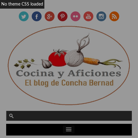
No theme CSS loaded