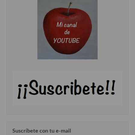
Cocina Danesa
Cocina de la Republica Checa
Cocina de Polonia
Cocina de Ucrania
Cocina Eslovena
Cocina Francesa
Cocina Griega
Cocina Holandesa
Cocina Hungara
Cocina Irlanda
Cocina Italiana
Suscríbete con tu e-mail