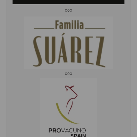
ooo
ooo