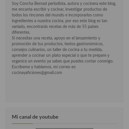
Soy Concha Bernad periodista, autora y cocinera este blog,
Cocina Murciana
me encanta escribir y cocinar, investigar productos de
todos los rincones del mundo e incorporarlos como
Cocina Navarra
ingredientes a nuestra cocina, por eso este blog es tan
variado, encontrarás recetas de más de 55 países
Cocina Riojana
diferentes.
Si necesitas una receta, apoyo en el lanzamiento y
Cocina Valenciana
promoción de tus productos, textos gastronómicos,
consejos culinarios, un taller de cocina a tu medida,
Cocina Vasca
aprender a cocinar un plato especial o que te prepare y
organice un evento ya sabes que puedes contar conmigo.
Cocina Europea
Escríbeme y hablamos, mi correo es:
cocinayaficiones@gmail.com
Cocina Alemana
Cocina Austriaca
Cocina Belga
Cocina Britanica
Mi canal de youtube
Cocina Bulgara