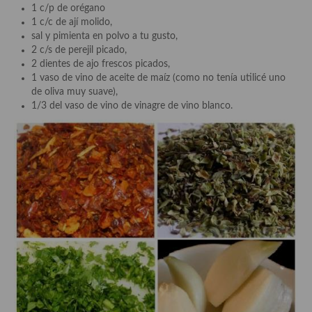
1 c/p de orégano
Aderezos, salsas, vinagretas, especias, hierbas aromáticas o
1 c/c de ají molido,
aditivos
sal y pimienta en polvo a tu gusto,
2 c/s de perejil picado,
Especias, mezclas de especias
2 dientes de ajo frescos picados,
1 vaso de vino de aceite de maíz (como no tenía utilicé uno
Hierbas aromáticas
de oliva muy suave),
1/3 del vaso de vino de vinagre de vino blanco.
Aceites
Mojos y pastas
Sales y polvos
Salsas y mojos
Adobos
Aperitivos
Bebidas
Bocadillos, hamburguesas, sándwich, emparedados, tostas y