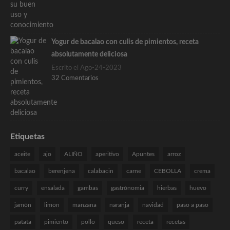
Yogur de bacalao con culis de pimientos, receta
absolutamente deliciosa
Escrito el Ago-24-2023
32 Comentarios
Etiquetas
aceite
ajo
ALIÑO
aperitivo
Apuntes
arroz
bacalao
berenjena
calabacin
carne
CEBOLLA
crema
curry
ensalada
gambas
gastrónomia
hierbas
huevo
jamón
limon
manzana
naranja
navidad
paso a paso
patata
pimiento
pollo
queso
receta
recetas