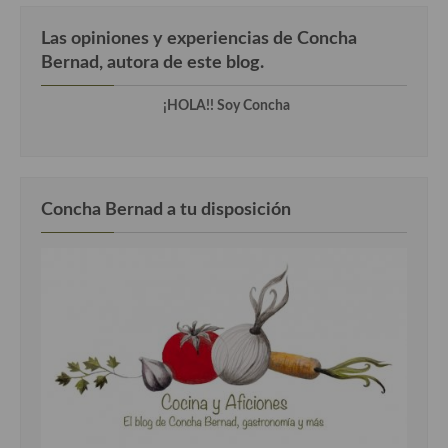
Las opiniones y experiencias de Concha
Cocina Andaluza
Bernad, autora de este blog.
Cocina Aragonesa
¡HOLA!! Soy Concha
Cocina Asturiana
Cocina Balear
Cocina Canaria
Concha Bernad a tu disposición
Cocina Castellana
Cocina Castilla – La Mancha
Cocina Catalana
Cocina Extremeña
Cocina Gallega
Cocina Madrileña