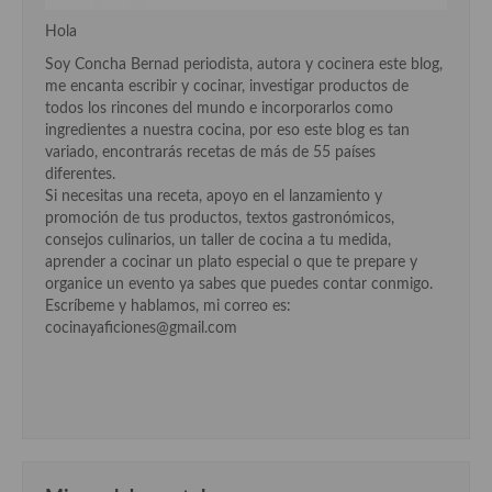
Hola
Cocina Murciana
Soy Concha Bernad periodista, autora y cocinera este blog,
Cocina Navarra
me encanta escribir y cocinar, investigar productos de
todos los rincones del mundo e incorporarlos como
Cocina Riojana
ingredientes a nuestra cocina, por eso este blog es tan
variado, encontrarás recetas de más de 55 países
Cocina Valenciana
diferentes.
Si necesitas una receta, apoyo en el lanzamiento y
Cocina Vasca
promoción de tus productos, textos gastronómicos,
consejos culinarios, un taller de cocina a tu medida,
Cocina Europea
aprender a cocinar un plato especial o que te prepare y
organice un evento ya sabes que puedes contar conmigo.
Cocina Alemana
Escríbeme y hablamos, mi correo es:
cocinayaficiones@gmail.com
Cocina Austriaca
Cocina Belga
Cocina Britanica
Cocina Bulgara