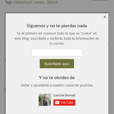
Tags:
Chimichurri
,
receta
,
SALSA
Recetas de fiesta, Navidad y días señalados
x
Resumen tematicos de recetas
Escrito por
Concha Bernad
Síguenos y no te pierdas nada
Periodista, blogger y cocinera de este blog.
Cocinas del mundo
Se el primero en conocer todo lo que se "cuece" en
Cocina Americana
este blog, suscribete y recibirás toda la información en
tu correo.
Cocina Argentina
Entradas Relacionadas
Cocina Brasileña
Cocina colombiana
Flaimitudemun, la nueva plataforma viajera.
Escrito el Jun-29-2016
Y no te olvides de
Cocina Cajún y Creole
Por Concha Bernadcon
0 Comentarios
visitar y apuntarte a nuestro canal de youtube.
Cocina Venezolana
De la Rioja a la huerta, feria de artesanía y gastronomía riojana.
Cocina Cubana
Escrito el Nov-24-2014
Cocina de Estados Unidos
Por Concha Bernadcon
0 Comentarios