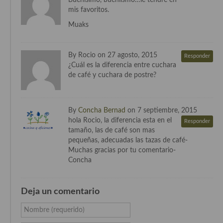
Buenísimo, bueníismo…le tendré en
Cocina Azerí (Azerbaiyán)
mis favoritos.
Muaks
Cocina de Egipto
Cocina de Tunez
By Rocio on 27 agosto, 2015
Responder
¿Cuál es la diferencia entre cuchara
Cocina Oriental
de café y cuchara de postre?
Cocina Tailandesa
Cocina Japonesa
By
Concha Bernad
on 7 septiembre, 2015
hola Rocio, la diferencia esta en el
Responder
Cocina Vietnamita
tamaño, las de café son mas
pequeñas, adecuadas las tazas de café-
Cocina camboyana
Muchas gracias por tu comentario-
Concha
Cocina Coreana
Cocina HIndú
Deja un comentario
Cocina China
Nombre (requerido)