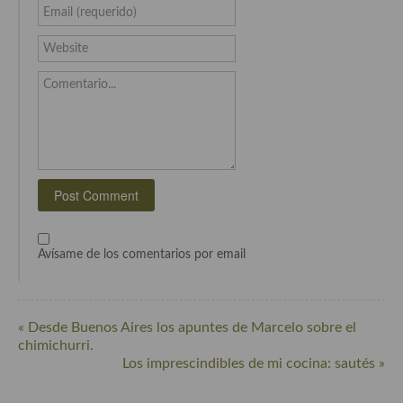
Cocina del Pacifico
Email (requerido)
Cocina filipina
Website
Cocina de Hawái
Comentario...
Cocina de Madagascar
Cocina Africana
Cocina Sudafrinaca
Cocina del Congo
Avísame de los comentarios por email
Cocina Sefardí
Cocina Yoshoku
« Desde Buenos Aires los apuntes de Marcelo sobre el
Cocina callejera
chimichurri.
Los imprescindibles de mi cocina: sautés »
Cocina fusión
Cocinas de España