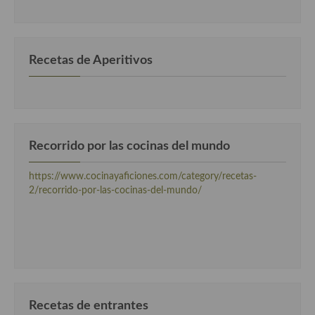
por
Cocina Luxemburgo
categorias
Cocina Polaca
Recetas de Aperitivos
Cocina portuguesa
Cocina Rusa
Cocina Sueca
Recorrido por las cocinas del mundo
Cocina Suiza
https://www.cocinayaficiones.com/category/recetas-
Cocina Turca
2/recorrido-por-las-cocinas-del-mundo/
Recetas de entrantes