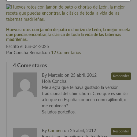
Cocina de Guatemala
Cocina de Nicaragua
Huevos rotos con jamón de pato o chorizo de León, la mejor receta
Cocina Ecuatoriana
que puedas encontrar, la clásica de toda la vida de las tabernas
madrileñas.
Cocina Jamaicana
Escrito el Jun-04-2025
Por Concha Bernadcon
12 Comentarios
Cocina Mexicana
4 Comentaros
Cocina peruana
By Marcelo on 25 abril, 2012
Responder
Cocina de Oriente Medio
Hola Concha.
Me alegra que te haya gustado la versión
Cocina israelí
tradicional del chimichurri. Creo que es similar
a lo que en España conocen como ajilimoli, o
Cocina libanesa
me equivoco?
Saludos porteños.
Cocina Armenia
Cocina Siria
By
Carmen
on 25 abril, 2012
Responder