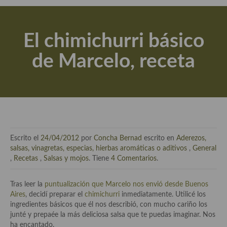
Actualidad y recomendaciones
Libros de cocina, repostería, gastronomía y más
El chimichurri básico
Apuntes, estudios sobre temas interesantes e importantes
de Marcelo, receta
Aceite de Oliva Virgen Extra (AOVE)
Recetas maridadas con los mejores AOVES
Flores en la cocina recetas
Técnicas de emplatado
Escrito el
24/04/2012
por
Concha Bernad
escrito en
Aderezos,
El mundo del vino y las bebidas
salsas, vinagretas, especias, hierbas aromáticas o aditivos
,
General
,
Recetas
,
Salsas y mojos
. Tiene
4 Comentarios
.
Tiendas especiales
Tras leer la
puntualización que Marcelo nos envió desde Buenos
En la mesa: menaje, vajilla, técnicas de emplatado, decoración
Aires
, decidí preparar el
chimichurri
inmediatamente. Utilicé los
ingredientes básicos que él nos describió, con mucho cariño los
Especias, hierbas, condimentos, espesantes y aditivos
junté y prepaée la más deliciosa salsa que te puedas imaginar. Nos
ha encantado.