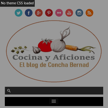
No theme CSS loaded