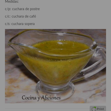
Medidas:
c/p: cuchara de postre
Plato principal
c/c: cuchara de café
Aves
c/s: cuchara sopera
Carne
Pescado y Marisco
Postres y dulces
Postres con frutas
Quesos, recetas
Salazones y encurtidos
Recetas Especiales
Recetas de Cuaresma
Recetas maridadas con los mejores AOVES