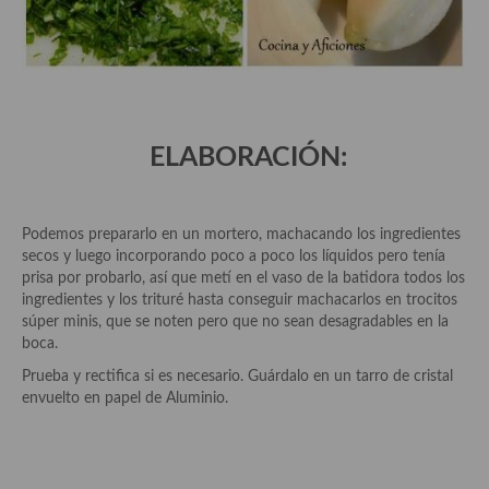
demás
Entrantes y primeros platos
Ensaladas
Entrantes
ELABORACIÓN:
Gazpachos, salmorejos, sopas y cremas frías
Quínoa
Podemos prepararlo en un mortero, machacando los ingredientes
secos y luego incorporando poco a poco los líquidos pero tenía
Pasta
prisa por probarlo, así que metí en el vaso de la batidora todos los
ingredientes y los trituré hasta conseguir machacarlos en trocitos
Arroces Y fideuás
súper minis, que se noten pero que no sean desagradables en la
boca.
Legumbres y cereales
Prueba y rectifica si es necesario. Guárdalo en un tarro de cristal
envuelto en papel de Aluminio.
Cuscús
Huevos
Masas elaboradas con harina, pizzas, quiches y demás