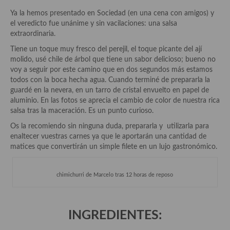
Historia de la gastronomía, platos celebres, cocineros, críticos,
historias culinarias y otras cosas
Ya la hemos presentado en Sociedad (en una cena con amigos) y
el veredicto fue unánime y sin vacilaciones: una salsa
Origen y evolución de la comida
extraordinaria.
Tiene un toque muy fresco del perejil, el toque picante del ají
Protocolo y buenas maneras.
molido, usé chile de árbol que tiene un sabor delicioso; bueno no
voy a seguir por este camino que en dos segundos más estamos
Ocio – restaurantes, bares, tabernas
todos con la boca hecha agua. Cuando terminé de prepararla la
guardé en la nevera, en un tarro de cristal envuelto en papel de
Viajes eno-gastro-turísticos
aluminio. En las fotos se aprecia el cambio de color de nuestra rica
salsa tras la maceración. Es un punto curioso.
En El Candelero
Os la recomiendo sin ninguna duda, prepararla y utilizarla para
Las opiniones de la «Cocinera»
enaltecer vuestras carnes ya que le aportarán una cantidad de
matices que convertirán un simple filete en un lujo gastronómico.
Prensa
chimichurri de Marcelo tras 12 horas de reposo
Recetas
Acompañamientos
INGREDIENTES:
Airfryer recetas