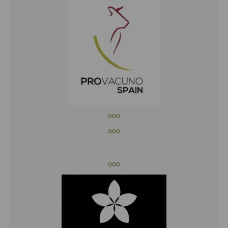
ooo
ooo
ooo