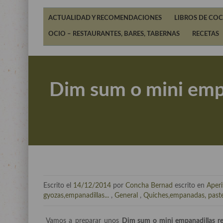
ACTUALIDAD Y RECOMENDACIONES
LIBROS DE COC
OCIO – RESTAURANTES, BARES, TABERNAS
RECETAS
Dim sum o mini empa
Escrito el
14/12/2014
por
Concha Bernad
escrito en
Aperi
gyozas,empanadillas...
,
General
,
Quiches,empanadas, pastele
Vamos a preparar unos
Dim sum o mini empanadillas rel