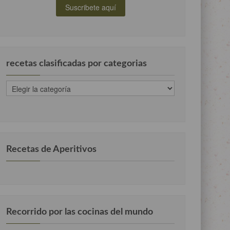
recetas clasificadas por categorias
recetas
clasificadas
por
categorias
Recetas de Aperitivos
Recorrido por las cocinas del mundo