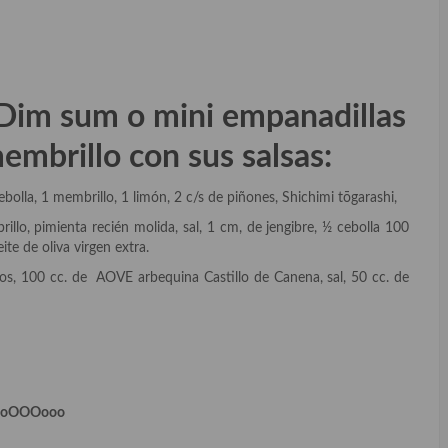
im sum o mini empanadillas
membrillo con sus salsas:
cebolla, 1 membrillo, 1 limón, 2 c/s de piñones, Shichimi tōgarashi,
llo, pimienta recién molida, sal, 1 cm, de jengibre, ½ cebolla 100
te de oliva virgen extra.
s, 100 cc. de AOVE arbequina Castillo de Canena, sal, 50 cc. de
ooOOOooo