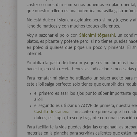
castizo o unos dim sum si nos ponemos en plan oriental, 
que nuestro relleno es una autentica maravilla gastronómic
No está dulce ni siguiera agridulce pero si muy jugoso y 
lleno de matices y con muchos toques diferentes.
Voy a sazonar el pollo con
Shichimi tōgarashi
, un condi
platos, es picante y potente pero si no tienes puedes hace
en polvo si quieres que pique un poco y pimienta. El sh
internet.
Yo utilizo la pasta de dimsum ya que es mucho más fina 
hacer tu, en esta receta tienes las indicaciones necesarias 
Para rematar mi plato he utilizado un súper aceite para 
este alioli salga perfecto solo tienes que cumplir dos requis
el primero es asar los ajos punto súper importante q
alioli
el segundo es utilizar un AOVE de primera, nuestra elec
Castillo de Canena
, un aceite de primera que ha dado
dulces, es limpio, fresco y fragante con una sensación d
Para facilitarte la vida puedes dejar las empanadillas pre
meterlas en la plancha para servirlas calientes que están 