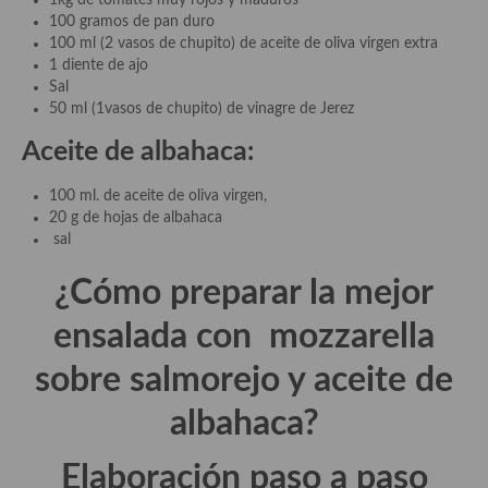
1kg de tomates muy rojos y maduros
demás
100 gramos de pan duro
100 ml (2 vasos de chupito) de aceite de oliva virgen extra
Entrantes y primeros platos
1 diente de ajo
Sal
Ensaladas
50 ml (1vasos de chupito) de vinagre de Jerez
Entrantes
Aceite de albahaca:
Gazpachos, salmorejos, sopas y cremas frías
100 ml. de aceite de oliva virgen,
20 g de hojas de albahaca
Quínoa
sal
Pasta
¿Cómo preparar la mejor
Arroces Y fideuás
ensalada con mozzarella
Legumbres y cereales
sobre salmorejo y aceite de
Cuscús
albahaca?
Huevos
Elaboración paso a paso
Masas elaboradas con harina, pizzas, quiches y demás