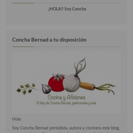
Cocina Danesa
¡HOLA!! Soy Concha
Cocina de la Republica Checa
Cocina de Polonia
Concha Bernad a tu disposición
Cocina de Ucrania
Cocina Eslovena
Cocina Francesa
Cocina Griega
Cocina Holandesa
Cocina Hungara
Cocina Irlanda
Hola
Cocina Italiana
Soy Concha Bernad periodista, autora y cocinera este blog,