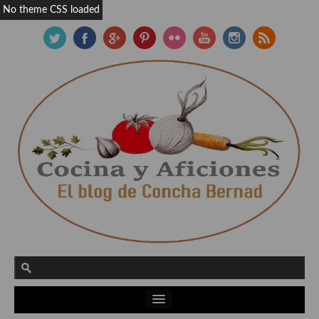
No theme CSS loaded