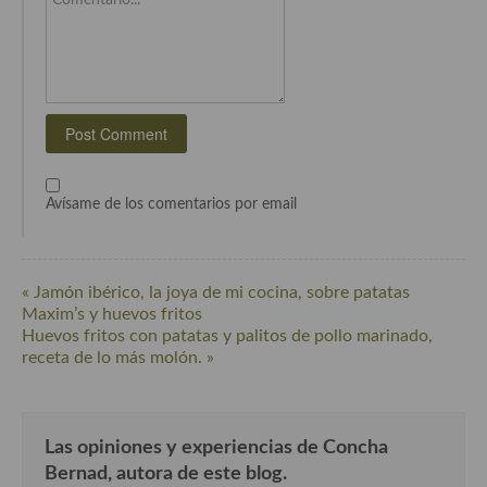
Cocina Murciana
Cocina Navarra
Cocina Riojana
Cocina Valenciana
Avísame de los comentarios por email
Cocina Vasca
Cocina Europea
« Jamón ibérico, la joya de mi cocina, sobre patatas
Cocina Alemana
Maxim’s y huevos fritos
Huevos fritos con patatas y palitos de pollo marinado,
Cocina Austriaca
receta de lo más molón. »
Cocina Belga
Cocina Britanica
Las opiniones y experiencias de Concha
Cocina Bulgara
Bernad, autora de este blog.