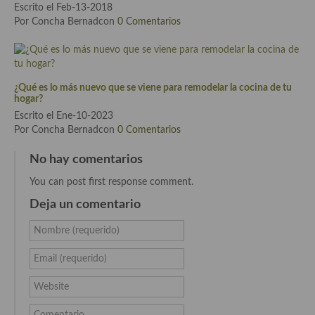
Escrito el Feb-13-2018
Por Concha Bernadcon
0 Comentarios
Cocina Andaluza
Cocina Aragonesa
Cocina Asturiana
¿Qué es lo más nuevo que se viene para remodelar la cocina de tu
hogar?
Cocina Balear
Escrito el Ene-10-2023
Por Concha Bernadcon
0 Comentarios
Cocina Canaria
No hay comentarios
Cocina Castellana
You can post first response comment.
Cocina Castilla – La Mancha
Deja un comentario
Cocina Catalana
Nombre (requerido)
Cocina Extremeña
Email (requerido)
Cocina Gallega
Website
Cocina Madrileña
Comentario...