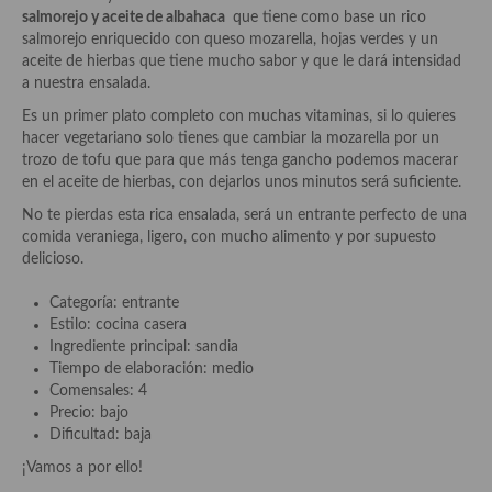
Historia de la gastronomía, platos celebres, cocineros, críticos,
salmorejo y aceite de albahaca
que tiene como base un rico
historias culinarias y otras cosas
salmorejo enriquecido con queso mozarella, hojas verdes y un
aceite de hierbas que tiene mucho sabor y que le dará intensidad
Origen y evolución de la comida
a nuestra ensalada.
Protocolo y buenas maneras.
Es un primer plato completo con muchas vitaminas, si lo quieres
hacer vegetariano solo tienes que cambiar la mozarella por un
Ocio – restaurantes, bares, tabernas
trozo de tofu que para que más tenga gancho podemos macerar
en el aceite de hierbas, con dejarlos unos minutos será suficiente.
Viajes eno-gastro-turísticos
No te pierdas esta rica ensalada, será un entrante perfecto de una
comida veraniega, ligero, con mucho alimento y por supuesto
En El Candelero
delicioso.
Las opiniones de la «Cocinera»
Categoría: entrante
Estilo: cocina casera
Prensa
Ingrediente principal: sandia
Tiempo de elaboración: medio
Recetas
Comensales: 4
Precio: bajo
Acompañamientos
Dificultad: baja
Airfryer recetas
¡Vamos a por ello!