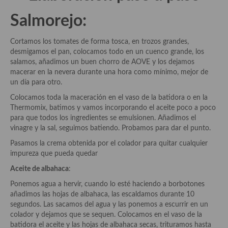
Salmorejo:
Plato principal
Aves
Cortamos los tomates de forma tosca, en trozos grandes,
desmigamos el pan, colocamos todo en un cuenco grande, los
Carne
salamos, añadimos un buen chorro de AOVE y los dejamos
macerar en la nevera durante una hora como mínimo, mejor de
Pescado y Marisco
un día para otro.
Colocamos toda la maceración en el vaso de la batidora o en la
Postres y dulces
Thermomix, batimos y vamos incorporando el aceite poco a poco
para que todos los ingredientes se emulsionen. Añadimos el
Postres con frutas
vinagre y la sal, seguimos batiendo. Probamos para dar el punto.
Quesos, recetas
Pasamos la crema obtenida por el colador para quitar cualquier
impureza que pueda quedar
Salazones y encurtidos
Aceite de albahaca
:
Recetas Especiales
Ponemos agua a hervir, cuando lo esté haciendo a borbotones
añadimos las hojas de albahaca, las escaldamos durante 10
Recetas de Cuaresma
segundos. Las sacamos del agua y las ponemos a escurrir en un
colador y dejamos que se sequen. Colocamos en el vaso de la
Recetas maridadas con los mejores AOVES
batidora el aceite y las hojas de albahaca secas, trituramos hasta