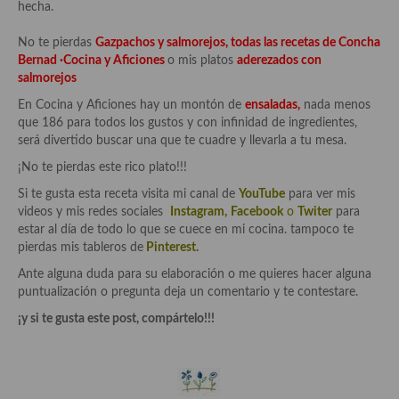
hecha.
Cocina Azerí (Azerbaiyán)
No te pierdas
Gazpachos y salmorejos, todas las recetas de Concha
Cocina de Egipto
Bernad ·Cocina y Aficiones
o mis platos
aderezados con
salmorejos
Cocina de Tunez
En Cocina y Aficiones hay un montón de
ensaladas,
nada menos
Cocina Oriental
que 186 para todos los gustos y con infinidad de ingredientes,
será divertido buscar una que te cuadre y llevarla a tu mesa.
Cocina Tailandesa
¡No te pierdas este rico plato!!!
Cocina Japonesa
Si te gusta esta receta visita mi canal de
YouTube
para ver mis
videos y mis redes sociales
Instagram
,
Facebook
o
Twiter
para
Cocina Vietnamita
estar al día de todo lo que se cuece en mi cocina. tampoco te
pierdas mis tableros de
Pinterest.
Cocina camboyana
Ante alguna duda para su elaboración o me quieres hacer alguna
puntualización o pregunta deja un comentario y te contestare.
Cocina Coreana
¡y si te gusta este post, compártelo!!!
Cocina HIndú
Cocina China