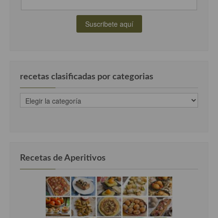
recetas clasificadas por categorias
recetas
clasificadas
por
categorias
Recetas de Aperitivos