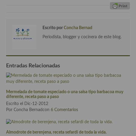
Cocina del Pacifico
Cocina filipina
Cocina de Hawái
Escrito por
Concha Bernad
Periodista, blogger y cocinera de este blog.
Cocina de Madagascar
Cocina Africana
Cocina Sudafrinaca
Entradas Relacionadas
Cocina del Congo
Cocina Sefardí
Mermelada de tomate especiado o una salsa tipo barbacoa muy
diferente, receta paso a paso
Cocina Yoshoku
Escrito el Dic-12-2012
Por Concha Bernadcon
6 Comentarios
Cocina callejera
Cocina fusión
Almodrote de berenjena, receta sefardi de toda la vida.
Cocinas de España