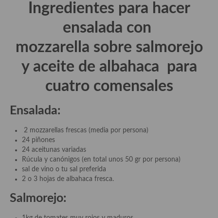
Ingredientes para hacer
Aderezos, salsas, vinagretas, especias, hierbas aromáticas o
aditivos
ensalada con
Especias, mezclas de especias
mozzarella sobre salmorejo
Hierbas aromáticas
y aceite de albahaca
para
Aceites
cuatro comensales
Mojos y pastas
Ensalada:
Sales y polvos
2 mozzarellas frescas (media por persona)
Salsas y mojos
24 piñones
24 aceitunas variadas
Adobos
Rúcula y canónigos (en total unos 50 gr por persona)
sal de vino o tu sal preferida
Aperitivos
2 o 3 hojas de albahaca fresca.
Bebidas
Salmorejo:
Bocadillos, hamburguesas, sándwich, emparedados, tostas y