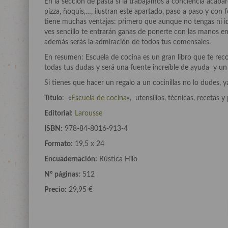
En la sección de pasta si la trabajamos a conciencia acabare
pizza, ñoquis,…, ilustran este apartado, paso a paso y con f
tiene muchas ventajas: primero que aunque no tengas ni idea
ves sencillo te entrarán ganas de ponerte con las manos e
además serás la admiración de todos tus comensales.
En resumen: Escuela de cocina es un gran libro que te re
todas tus dudas y será una fuente increíble de ayuda y un 
Si tienes que hacer un regalo a un cocinillas no lo dudes, 
Título
: «
Escuela de cocina
«, utensilios, técnicas, recetas 
Editorial:
Larousse
ISBN:
978-84-8016-913-4
Formato:
19,5 x 24
Encuadernación:
Rústica Hilo
Nº páginas:
512
Precio:
29,95 €