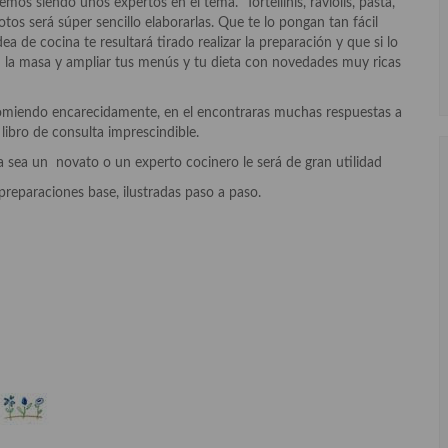
mos siendo unos expertos en el tema. Tortellinis, raviolis, pasta,
otos será súper sencillo elaborarlas. Que te lo pongan tan fácil
 de cocina te resultará tirado realizar la preparación y que si lo
n la masa y ampliar tus menús y tu dieta con novedades muy ricas
comiendo encarecidamente, en el encontraras muchas respuestas a
libro de consulta imprescindible.
ya sea un novato o un experto cocinero le será de gran utilidad
y preparaciones base, ilustradas paso a paso.