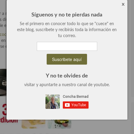
x
 a mano un buen libro que te ayude a entender las recetas que
Síguenos y no te pierdas nada
os distintos platos que vas a cocinar, que si quieres hacer unos
Se el primero en conocer todo lo que se "cuece" en
e en tus trabajos cocineriles.
este blog, suscribete y recibirás toda la información en
 cocina
«, lo ha publicado
Larousse
y ya va por la tercera edición y
tu correo.
 en mi biblioteca, además lo he regalado las pasadas navidades
rse en este mundo tan suculento y sabroso.
Y no te olvides de
visitar y apuntarte a nuestro canal de youtube.