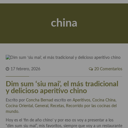
Actualidad y recomendaciones
Libros de cocina, repostería, gastronomía y más
china
Apuntes, estudios sobre temas interesantes e importantes
Aceite de Oliva Virgen Extra (AOVE)
Recetas maridadas con los mejores AOVES
Flores en la cocina recetas
17 febrero, 2026
20 Comentarios
Técnicas de emplatado
Dim sum ‘siu mai’, el más tradicional
El mundo del vino y las bebidas
y delicioso aperitivo chino
Tiendas especiales
Escrito por
Concha Bernad
escrito en
Aperitivos
,
Cocina China
,
Cocina Oriental
En la mesa: menaje, vajilla, técnicas de emplatado, decoración
,
General
,
Recetas
,
Recorrido por las cocinas del
mundo
.
Especias, hierbas, condimentos, espesantes y aditivos
Hoy es el ‘fin de año chino’ y por eso os voy a presentar a los
“dim sum siu mai”, mis favoritos, siempre que voy a un restaurante