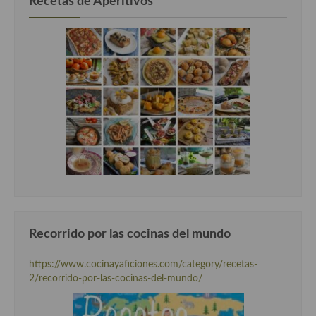
Recetas de Aperitivos
Cocina Luxemburgo
Cocina Polaca
Cocina portuguesa
Cocina Rusa
Cocina Sueca
Cocina Suiza
Cocina Turca
Recorrido por las cocinas del mundo
https://www.cocinayaficiones.com/category/recetas-
2/recorrido-por-las-cocinas-del-mundo/