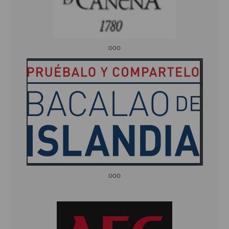
ooo
ooo