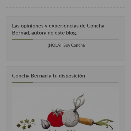
Cocina del Pacifico
Cocina filipina
Cocina de Hawái
Las opiniones y experiencias de Concha
Bernad, autora de este blog.
Cocina de Madagascar
¡HOLA!! Soy Concha
Cocina Africana
Cocina Sudafrinaca
Cocina del Congo
Concha Bernad a tu disposición
Cocina Sefardí
Cocina Yoshoku
Cocina callejera
Cocina fusión
Cocinas de España