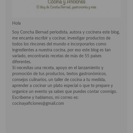
Cocina Andaluza
Cocina Aragonesa
Hola
Soy Concha Bernad periodista, autora y cocinera este blog,
Cocina Asturiana
me encanta escribir y cocinar, investigar productos de
todos los rincones del mundo e incorporarlos como
Cocina Balear
ingredientes a nuestra cocina, por eso este blog es tan
variado, encontrarás recetas de más de 55 países
Cocina Canaria
diferentes.
Si necesitas una receta, apoyo en el lanzamiento y
Cocina Castellana
promoción de tus productos, textos gastronómicos,
consejos culinarios, un taller de cocina a tu medida,
Cocina Castilla – La Mancha
aprender a cocinar un plato especial o que te prepare y
organice un evento ya sabes que puedes contar conmigo.
Cocina Catalana
Escríbeme y hablamos, mi correo es:
cocinayaficiones@gmail.com
Cocina Extremeña
Cocina Gallega
Cocina Madrileña