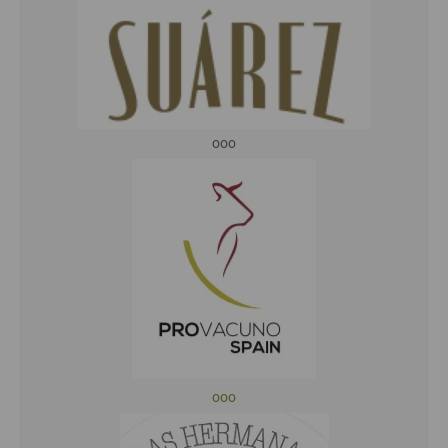
ooo
ooo