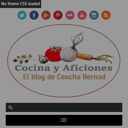
No theme CSS loaded