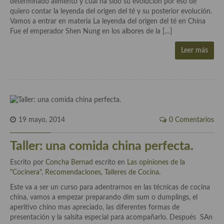
determinado alimento y cual ha sido su evolución por eso de
demás
quiero contar la leyenda del origen del té y su posterior evolución.
Vamos a entrar en materia La leyenda del origen del té en China
Entrantes y primeros platos
Fue el emperador Shen Nung en los albores de la […]
Ensaladas
Leer más
Entrantes
Gazpachos, salmorejos, sopas y cremas frías
Quínoa
19 mayo, 2014
0 Comentarios
Pasta
Taller: una comida china perfecta.
Arroces Y fideuás
Escrito por
Concha Bernad
escrito en
Las opiniones de la
Legumbres y cereales
"Cocinera"
,
Recomendaciones
,
Talleres de Cocina
.
Cuscús
Este va a ser un curso para adentrarnos en las técnicas de cocina
china, vamos a empezar preparando dim sum o dumplings, el
Huevos
aperitivo chino mas apreciado, las diferentes formas de
presentación y la salsita especial para acompañarlo. Después SAn
Masas elaboradas con harina, pizzas, quiches y demás