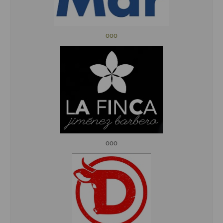
ooo
ooo