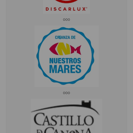
ooo
ooo