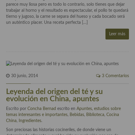
parece muy liosa pero es todo lo contrario, solo tienes que dejar
Aderezos, salsas, vinagretas, especias, hierbas aromáticas o
trabajar al horno y el resultado es espectacular, el pollo te quedará
aditivos
tierno y jugoso, la carne se separa del hueso y cada bocado será
un auténtico placer. Una receta perfecta […]
Especias, mezclas de especias
Leer más
Hierbas aromáticas
Aceites
Mojos y pastas
Sales y polvos
30 junio, 2014
3 Comentarios
Salsas y mojos
Leyenda del origen del té y su
Adobos
evolución en China, apuntes
Aperitivos
Escrito por
Concha Bernad
escrito en
Apuntes, estudios sobre
temas interesantes e importantes
,
Bebidas
,
Biblioteca
,
Cocina
Bebidas
China
,
Ingredientes
.
Son preciosas las historias cocineriles, de donde viene un
Bocadillos, hamburguesas, sándwich, emparedados, tostas y