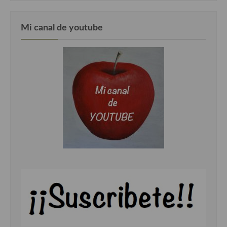
Cocina Murciana
Mi canal de youtube
Cocina Navarra
Cocina Riojana
Cocina Valenciana
Cocina Vasca
Cocina Europea
Cocina Alemana
Cocina Austriaca
Cocina Belga
Cocina Britanica
Cocina Bulgara