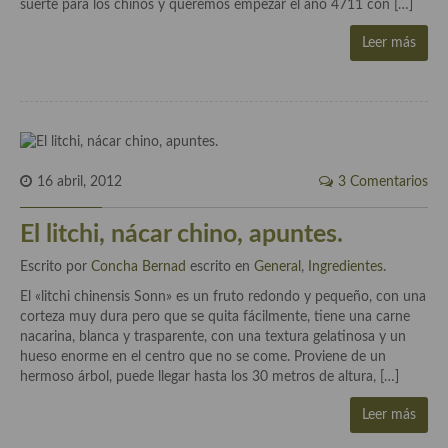
suerte para los chinos y queremos empezar el año 4711 con […]
Cocina Azerí (Azerbaiyán)
Leer más
Cocina de Egipto
Cocina de Tunez
Cocina Oriental
Cocina Tailandesa
16 abril, 2012
3 Comentarios
Cocina Japonesa
El litchi, nácar chino, apuntes.
Cocina Vietnamita
Escrito por
Concha Bernad
escrito en
General
,
Ingredientes
.
Cocina camboyana
El «litchi chinensis Sonn» es un fruto redondo y pequeño, con una
corteza muy dura pero que se quita fácilmente, tiene una carne
Cocina Coreana
nacarina, blanca y trasparente, con una textura gelatinosa y un
hueso enorme en el centro que no se come. Proviene de un
Cocina HIndú
hermoso árbol, puede llegar hasta los 30 metros de altura, […]
Cocina China
Leer más