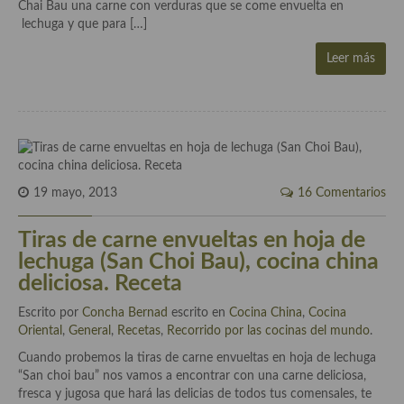
Chai Bau una carne con verduras que se come envuelta en
lechuga y que para […]
Plato principal
Leer más
Aves
Carne
Pescado y Marisco
Postres y dulces
19 mayo, 2013
16 Comentarios
Postres con frutas
Tiras de carne envueltas en hoja de
Quesos, recetas
lechuga (San Choi Bau), cocina china
deliciosa. Receta
Salazones y encurtidos
Escrito por
Concha Bernad
escrito en
Cocina China
,
Cocina
Recetas Especiales
Oriental
,
General
,
Recetas
,
Recorrido por las cocinas del mundo
.
Cuando probemos la tiras de carne envueltas en hoja de lechuga
Recetas de Cuaresma
“San choi bau” nos vamos a encontrar con una carne deliciosa,
fresca y jugosa que hará las delicias de todos tus comensales, te
Recetas maridadas con los mejores AOVES