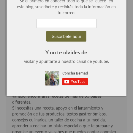
Se el primero en conocer todo lo que se "cuece" en
este blog, suscribete y recibirás toda la información en
Recetas de fiesta, Navidad y días señalados
tu correo.
Resumen tematicos de recetas
Cocinas del mundo
Cocina Americana
Y no te olvides de
Cocina Argentina
visitar y apuntarte a nuestro canal de youtube.
Hola
Cocina Brasileña
Soy Concha Bernad periodista, autora y cocinera este blog,
me encanta escribir y cocinar, investigar productos de
Cocina colombiana
todos los rincones del mundo e incorporarlos como
ingredientes a nuestra cocina, por eso este blog es tan
Cocina Cajún y Creole
variado, encontrarás recetas de más de 55 países
diferentes.
Cocina Venezolana
Si necesitas una receta, apoyo en el lanzamiento y
promoción de tus productos, textos gastronómicos,
Cocina Cubana
consejos culinarios, un taller de cocina a tu medida,
aprender a cocinar un plato especial o que te prepare y
Cocina de Estados Unidos
organice un evento ya sabes que puedes contar conmigo.