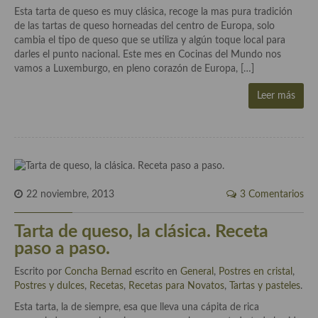
demás
Esta tarta de queso es muy clásica, recoge la mas pura tradición
de las tartas de queso horneadas del centro de Europa, solo
Entrantes y primeros platos
cambia el tipo de queso que se utiliza y algún toque local para
darles el punto nacional. Este mes en Cocinas del Mundo nos
Ensaladas
vamos a Luxemburgo, en pleno corazón de Europa, […]
Entrantes
Leer más
Gazpachos, salmorejos, sopas y cremas frías
Quínoa
Pasta
22 noviembre, 2013
3 Comentarios
Arroces Y fideuás
Tarta de queso, la clásica. Receta
Legumbres y cereales
paso a paso.
Cuscús
Escrito por
Concha Bernad
escrito en
General
,
Postres en cristal
,
Postres y dulces
,
Recetas
,
Recetas para Novatos
,
Tartas y pasteles
.
Huevos
Esta tarta, la de siempre, esa que lleva una cápita de rica
Masas elaboradas con harina, pizzas, quiches y demás