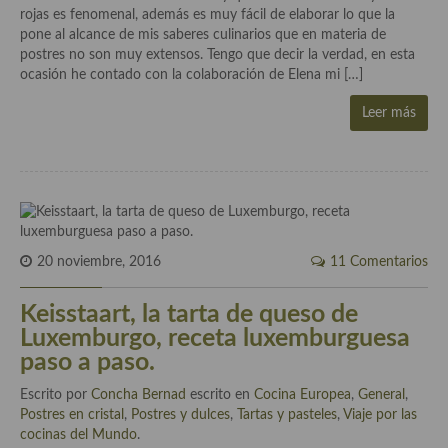
rojas es fenomenal, además es muy fácil de elaborar lo que la
Aderezos, salsas, vinagretas, especias, hierbas aromáticas o
pone al alcance de mis saberes culinarios que en materia de
aditivos
postres no son muy extensos. Tengo que decir la verdad, en esta
ocasión he contado con la colaboración de Elena mi […]
Especias, mezclas de especias
Leer más
Hierbas aromáticas
Aceites
Mojos y pastas
Sales y polvos
20 noviembre, 2016
11 Comentarios
Salsas y mojos
Keisstaart, la tarta de queso de
Adobos
Luxemburgo, receta luxemburguesa
Aperitivos
paso a paso.
Escrito por
Bebidas
Concha Bernad
escrito en
Cocina Europea
,
General
,
Postres en cristal
,
Postres y dulces
,
Tartas y pasteles
,
Viaje por las
cocinas del Mundo
Bocadillos, hamburguesas, sándwich, emparedados, tostas y
.