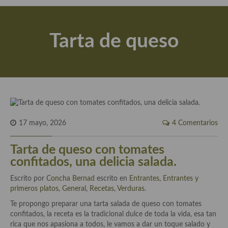
Actualidad y recomendaciones
Libros de cocina, repostería, gastronomía y más
Tarta de queso
Apuntes, estudios sobre temas interesantes e importantes
Aceite de Oliva Virgen Extra (AOVE)
Recetas maridadas con los mejores AOVES
Flores en la cocina recetas
17 mayo, 2026
4 Comentarios
Técnicas de emplatado
Tarta de queso con tomates
El mundo del vino y las bebidas
confitados, una delicia salada.
Tiendas especiales
Escrito por
Concha Bernad
escrito en
Entrantes
,
Entrantes y
primeros platos
En la mesa: menaje, vajilla, técnicas de emplatado, decoración
,
General
,
Recetas
,
Verduras
.
Te propongo preparar una tarta salada de queso con tomates
Especias, hierbas, condimentos, espesantes y aditivos
confitados, la receta es la tradicional dulce de toda la vida, esa tan
rica que nos apasiona a todos, le vamos a dar un toque salado y