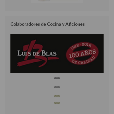
Colaboradores de Cocina y Aficiones
ooo
ooo
ooo
ooo