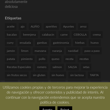
Etiquetas
aceite
ajo
ALIÑO
aperitivo
Apuntes
arroz
bacalao
berenjena
calabacin
carne
CEBOLLA
crema
curry
ensalada
gambas
gastrónomia
hierbas
huevo
jamón
limon
manzana
naranja
navidad
paso a paso
patata
pimiento
pollo
queso
receta
recetas
Recetas Especiales
romero
salmon
SALSA
setas
sin frutos secos
sin gluten
sin huevo
sin lactosa
TARTA
tomate
Técnicas de cocina
verduras
VINAGRETA
yogur
Utilizamos cookies propias y de terceros para mejorar la experiencia
de navegación y ofrecer contenidos y publicidad de interés. Al
continuar con la navegación entendemos que se acepta nuestra
política de cookies.
Copyright © 2017 All rights reserved. -
Desarrollado por LBM Diseño Web