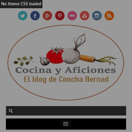
No theme CSS loaded