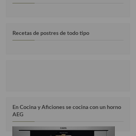
Cocina Danesa
Cocina de la Republica Checa
Cocina de Polonia
Recetas de postres de todo tipo
Cocina de Ucrania
Cocina Eslovena
Cocina Francesa
Cocina Griega
Cocina Holandesa
Cocina Hungara
En Cocina y Aficiones se cocina con un horno
AEG
Cocina Irlanda
Cocina Italiana