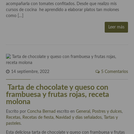
Historia de la gastronomía, platos celebres, cocineros, críticos,
acompañarla con tomates confitados. Desde que realizo mis
historias culinarias y otras cosas
cursos de cocina he aprendido a elaborar platos tan molones
como […]
Origen y evolución de la comida
Leer más
Protocolo y buenas maneras.
Ocio – restaurantes, bares, tabernas
Viajes eno-gastro-turísticos
En El Candelero
14 septiembre, 2022
5 Comentarios
Las opiniones de la «Cocinera»
Tarta de chocolate y queso con
Prensa
frambuesa y frutas rojas, receta
molona
Recetas
Escrito por
Concha Bernad
escrito en
General
,
Postres y dulces
,
Acompañamientos
Recetas
,
Recetas de fiesta, Navidad y días señalados
,
Tartas y
pasteles
.
Airfryer recetas
Esta deliciosa tarta de chocolate y queso con frambuesa y frutas