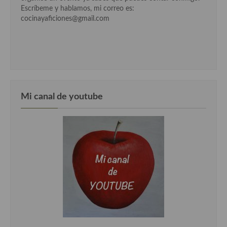
Escríbeme y hablamos, mi correo es:
Cocina de Guatemala
cocinayaficiones@gmail.com
Cocina de Nicaragua
Cocina Ecuatoriana
Cocina Jamaicana
Cocina Mexicana
Mi canal de youtube
Cocina peruana
Cocina de Oriente Medio
Cocina israelí
Cocina libanesa
Cocina Armenia
Cocina Siria