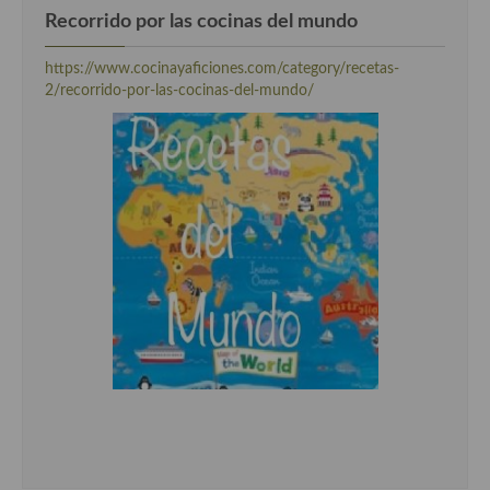
Recorrido por las cocinas del mundo
Cocina Andaluza
https://www.cocinayaficiones.com/category/recetas-
Cocina Aragonesa
2/recorrido-por-las-cocinas-del-mundo/
Cocina Asturiana
Cocina Balear
Cocina Canaria
Cocina Castellana
Cocina Castilla – La Mancha
Cocina Catalana
Cocina Extremeña
Cocina Gallega
Cocina Madrileña