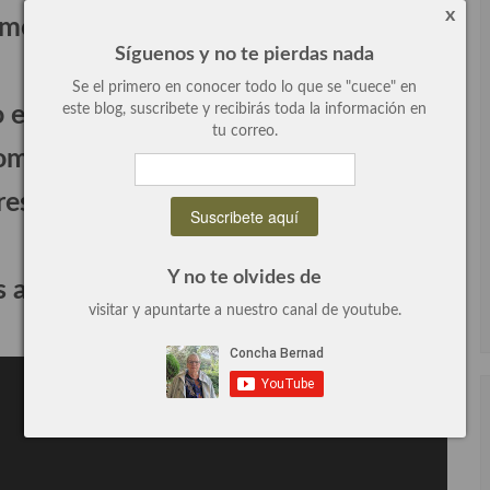
x
 momentos felices.
Síguenos y no te pierdas nada
.
Se el primero en conocer todo lo que se "cuece" en
 el año que se acaba, espero seguir
este blog, suscribete y recibirás toda la información en
tu correo.
compartiendo ricas recetas y temas
resantes.
.
Y no te olvides de
s a millones🎊🎊
visitar y apuntarte a nuestro canal de youtube.