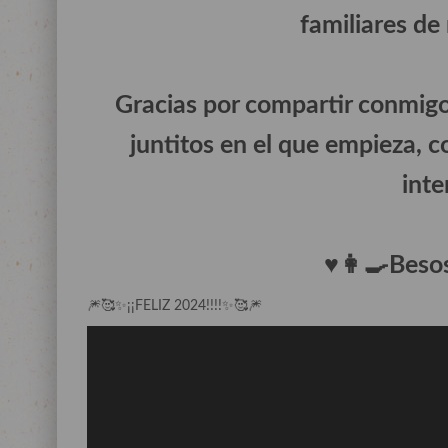
familiares de
Gracias por compartir conmigo
juntitos en el que empieza, 
inte
♥️👩‍🍳Beso
🎆🥰✨️¡¡FELIZ 2024!!!!✨️🥰🎆