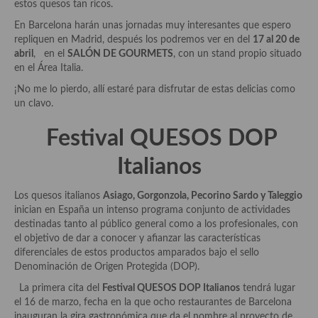
Historia de la gastronomía, platos celebres, cocineros, críticos,
estos quesos tan ricos.
historias culinarias y otras cosas
En Barcelona harán unas jornadas muy interesantes que espero
repliquen en Madrid, después los podremos ver en del
17 al 20 de
Origen y evolución de la comida
abril
, en el
SALÓN DE GOURMETS
, con un stand propio situado
en el Área Italia.
Protocolo y buenas maneras.
¡No me lo pierdo, allí estaré para disfrutar de estas delicias como
Ocio – restaurantes, bares, tabernas
un clavo.
Viajes eno-gastro-turísticos
Festival QUESOS DOP
En El Candelero
Italianos
Las opiniones de la «Cocinera»
Los quesos italianos
Asiago, Gorgonzola, Pecorino Sardo y Taleggio
inician en España un intenso programa conjunto de actividades
Prensa
destinadas tanto al público general como a los profesionales, con
el objetivo de dar a conocer y afianzar las características
Recetas
diferenciales de estos productos amparados bajo el sello
Denominación de Origen Protegida (DOP).
Acompañamientos
La primera cita del
Festival QUESOS DOP Italianos
tendrá lugar
Airfryer recetas
el 16 de marzo, fecha en la que ocho restaurantes de Barcelona
inauguran la gira gastronómica que da el nombre al proyecto de