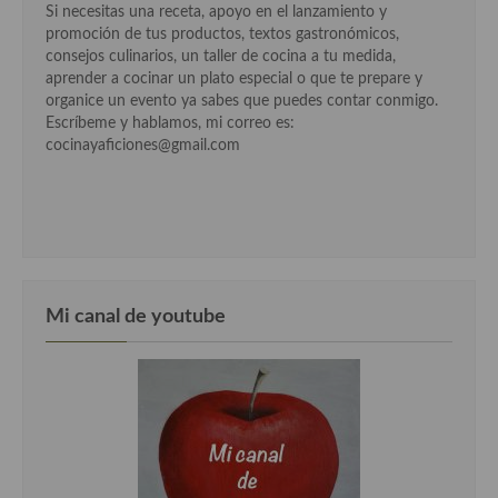
Si necesitas una receta, apoyo en el lanzamiento y
promoción de tus productos, textos gastronómicos,
Cocina Andaluza
consejos culinarios, un taller de cocina a tu medida,
aprender a cocinar un plato especial o que te prepare y
Cocina Aragonesa
organice un evento ya sabes que puedes contar conmigo.
Escríbeme y hablamos, mi correo es:
Cocina Asturiana
cocinayaficiones@gmail.com
Cocina Balear
Cocina Canaria
Cocina Castellana
Cocina Castilla – La Mancha
Mi canal de youtube
Cocina Catalana
Cocina Extremeña
Cocina Gallega
Cocina Madrileña