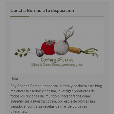
Cocina del Pacifico
Concha Bernad a tu disposición
Cocina filipina
Cocina de Hawái
Cocina de Madagascar
Cocina Africana
Cocina Sudafrinaca
Cocina del Congo
Cocina Sefardí
Hola
Cocina Yoshoku
Soy Concha Bernad periodista, autora y cocinera este blog,
me encanta escribir y cocinar, investigar productos de
Cocina callejera
todos los rincones del mundo e incorporarlos como
ingredientes a nuestra cocina, por eso este blog es tan
Cocina fusión
variado, encontrarás recetas de más de 55 países
diferentes.
Cocinas de España