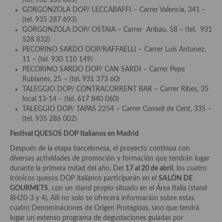
(tel. 932 135 005)
demás
GORGONZOLA DOP/ LECCABAFFI – Carrer Valencia, 341 –
(tel. 935 287 693)
Entrantes y primeros platos
GORGONZOLA DOP/ OSTAIA – Carrer Aribau, 58 – (tel. 931
528 832)
Ensaladas
PECORINO SARDO DOP/RAFFAELLI – Carrer Luís Antunez,
11 – (tel. 930 110 149)
Entrantes
PECORINO SARDO DOP/ CAN SARDI – Carrer Pepe
Rubianes, 25 – (tel. 931 373 60)
Gazpachos, salmorejos, sopas y cremas frías
TALEGGIO DOP/ CONTRACORRENT BAR – Carrer Ribes, 35
local 13-14 – (tel. 617 840 060)
Quínoa
TALEGGIO DOP/ TAPAS 2254 – Carrer Consell de Cent, 335 –
(tel. 935 286 002)
Pasta
Festival QUESOS DOP Italianos en Madrid
Arroces Y fideuás
Después de la etapa barcelonesa, el proyecto continúa con
diversas actividades de promoción y formación que tendrán lugar
Legumbres y cereales
durante la primera mitad del año. Del
17 al 20 de abril
, los cuatro
icónicos quesos DOP italianos participarán en el
SALÓN DE
Cuscús
GOURMETS
, con un stand propio situado en el Área Italia (stand
8H20-3 y 4). Allí no solo se ofrecerá información sobre estas
Huevos
cuatro Denominaciones de Origen Protegidas, sino que tendrá
lugar un extenso programa de degustaciones guiadas por
Masas elaboradas con harina, pizzas, quiches y demás