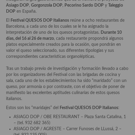
Aderezos, salsas, vinagretas, especias, hierbas aromáticas o
Asiago DOP
,
Gorgonzola DOP
,
Pecorino Sardo
DOP
y
Taleggio
aditivos
DOP
en España.
El
Festival QUESOS DOP Italianos
reúne a ocho restaurantes de
Especias, mezclas de especias
Barcelona, a cada uno de los cuales se le ha asignado la
interpretación de uno de los quesos protagonistas.
Durante 10
Hierbas aromáticas
días, del 16 al 26 de marzo
, cada restaurante propondrá algunos
platos especialmente creados para la ocasión, que pondrán en
Aceites
valor el queso seleccionado, sus diferentes tipologías y sus
correspondientes características organolépticas.
Mojos y pastas
Tras un trabajo previo de investigación y formación llevado a cabo
Sales y polvos
por los organizadores del Festival con las brigadas de cocina y
sala, cada uno de los establecimientos ha sido “maridado” con un
Salsas y mojos
queso, por armonía o por contraste, con el objetivo de poner de
manifiesto las excelentes aptitudes culinarias de estos quesos
Adobos
italianos.
Aperitivos
Estos son los “maridajes” del
Festival QUESOS DOP Italianos
:
ASIAGO DOP / OBE RESTAURANT – Plaza Santa Catalina, 1
Bebidas
– (tel. 932 682 365)
ASIAGO DOP / AGRESTE – Carrer Funoses de LLussá, 2 –
Bocadillos, hamburguesas, sándwich, emparedados, tostas y