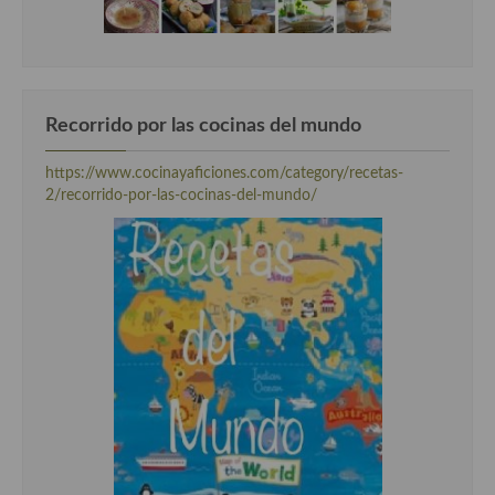
Cocina Luxemburgo
Cocina Polaca
Cocina portuguesa
Recorrido por las cocinas del mundo
Cocina Rusa
https://www.cocinayaficiones.com/category/recetas-
Cocina Sueca
2/recorrido-por-las-cocinas-del-mundo/
Cocina Suiza
Cocina Turca