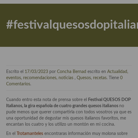
Actualidad y recomendaciones
Libros de cocina, repostería, gastronomía y más
#festivalquesosdopitali
Apuntes, estudios sobre temas interesantes e importantes
Aceite de Oliva Virgen Extra (AOVE)
Recetas maridadas con los mejores AOVES
Flores en la cocina recetas
Escrito el
17/03/2023
por
Concha Bernad
escrito en
Actualidad,
Técnicas de emplatado
eventos, recomendaciones, noticias
,
Quesos, recetas
. Tiene
0
Comentarios
.
El mundo del vino y las bebidas
Cuando entro esta nota de prensa sobre el
Festival QUESOS DOP
Tiendas especiales
Italianos,
la gira española de cuatro grandes quesos italianos
no
pude menos que querer compartirla con todos vosotros ya que es
En la mesa: menaje, vajilla, técnicas de emplatado, decoración
una oportunidad de degustar mis quesos italianos favoritos, me
encantan los cuatro y los utilizo un montón en mi cocina.
Especias, hierbas, condimentos, espesantes y aditivos
En el
Trotamanteles
encontraras información muy molona sobre