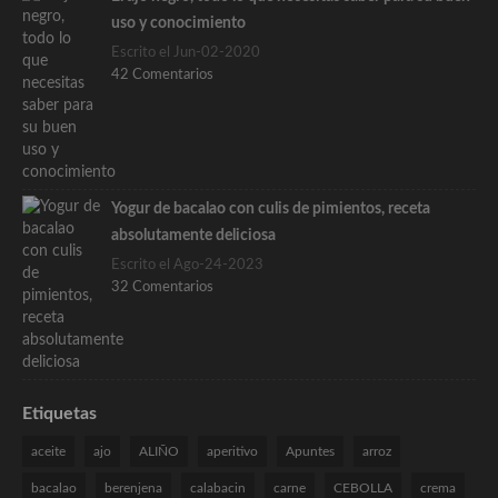
uso y conocimiento
Escrito el Jun-02-2020
42 Comentarios
Yogur de bacalao con culis de pimientos, receta
absolutamente deliciosa
Escrito el Ago-24-2023
32 Comentarios
Etiquetas
aceite
ajo
ALIÑO
aperitivo
Apuntes
arroz
bacalao
berenjena
calabacin
carne
CEBOLLA
crema