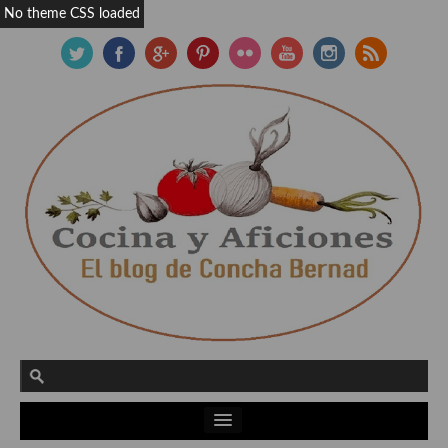
No theme CSS loaded