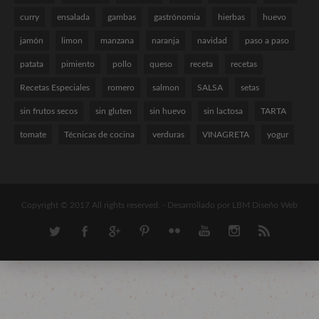
curry
ensalada
gambas
gastrónomia
hierbas
huevo
jamón
limon
manzana
naranja
navidad
paso a paso
patata
pimiento
pollo
queso
receta
recetas
Recetas Especiales
romero
salmon
SALSA
setas
sin frutos secos
sin gluten
sin huevo
sin lactosa
TARTA
tomate
Técnicas de cocina
verduras
VINAGRETA
yogur
Copyright © 2017 All rights reserved. -
Desarrollado por LBM Diseño Web