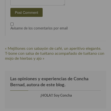
Cocina Azerí (Azerbaiyán)
Cocina de Egipto
Cocina de Tunez
Avísame de los comentarios por email
Cocina Oriental
Cocina Tailandesa
« Mejillones con sabayón de café, un aperitivo elegante.
Cocina Japonesa
T-bone con salsa de tuétano acompañado de tuétano con
mojo de hierbas y ajo »
Cocina Vietnamita
Cocina camboyana
Las opiniones y experiencias de Concha
Cocina Coreana
Bernad, autora de este blog.
Cocina HIndú
¡HOLA!! Soy Concha
Cocina China