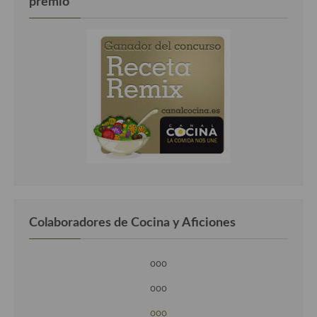
premio
Colaboradores de Cocina y Aficiones
ooo
ooo
ooo