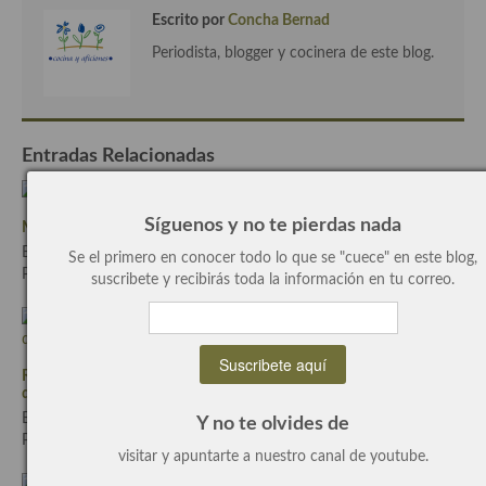
Escrito por
Concha Bernad
Recetas de fiesta, Navidad y días señalados
Periodista, blogger y cocinera de este blog.
Resumen tematicos de recetas
Cocinas del mundo
Entradas Relacionadas
Cocina Americana
Cocina Argentina
Síguenos y no te pierdas nada
Menú Eco-Verano Healthy 2021
Cocina Brasileña
Escrito el Jun-19-2021
Se el primero en conocer todo lo que se "cuece" en este blog,
Por Concha Bernadcon
1 Comentario
suscribete y recibirás toda la información en tu correo.
Cocina colombiana
Cocina Cajún y Creole
Reinventando la aceituna de mesa, un súper recetario a tu
Cocina Venezolana
disposición.
Escrito el Jul-10-2020
Y no te olvides de
Cocina Cubana
Por Concha Bernadcon
12 Comentarios
visitar y apuntarte a nuestro canal de youtube.
Cocina de Estados Unidos