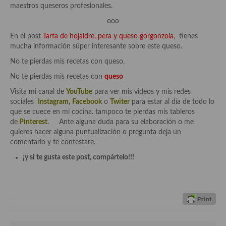
maestros queseros profesionales.
Plato principal
ooo
En el post
Tarta de hojaldre, pera y queso gorgonzola
,
tienes
Aves
mucha información súper interesante sobre este queso.
Carne
No te pierdas mis recetas con queso,
No te pierdas mis recetas con
queso
Pescado y Marisco
Visita mi canal de
YouTube
para ver mis videos y mis redes
Postres y dulces
sociales
Instagram
,
Facebook
o
Twiter
para estar al día de todo lo
que se cuece en mi cocina. tampoco te pierdas mis tableros
Postres con frutas
de
Pinterest
.
Ante alguna duda para su elaboración o me
quieres hacer alguna puntualización o pregunta deja un
Quesos, recetas
comentario y te contestare.
¡y si te gusta este post, compártelo!!!
Salazones y encurtidos
Recetas Especiales
Recetas de Cuaresma
Recetas maridadas con los mejores AOVES