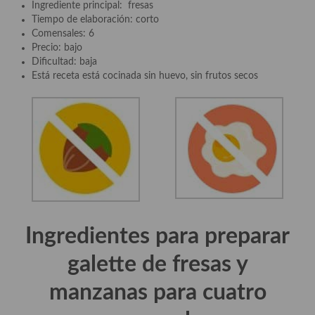
Ingrediente principal: fresas
Aderezos, salsas, vinagretas, especias, hierbas aromáticas o
Tiempo de elaboración: corto
aditivos
Comensales: 6
Precio: bajo
Especias, mezclas de especias
Dificultad: baja
Está receta está cocinada sin huevo, sin frutos secos
Hierbas aromáticas
Aceites
Mojos y pastas
Sales y polvos
Salsas y mojos
Adobos
Ingredientes para preparar
Aperitivos
galette de fresas y
Bebidas
manzanas para cuatro
Bocadillos, hamburguesas, sándwich, emparedados, tostas y