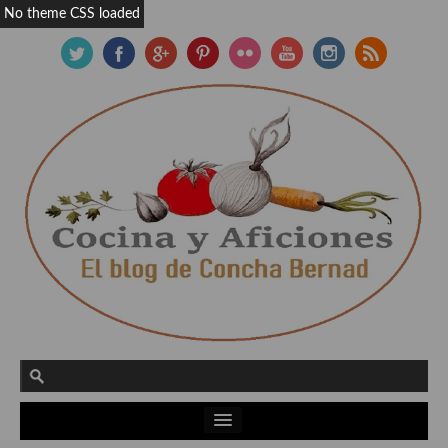
No theme CSS loaded