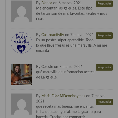
By
Blanca
on 6 marzo, 2021
Responder
Cocina Danesa
Me encantan las galettes. Este tipo
de tartas son de mis favoritas. Fáciles y muy
Cocina de la Republica Checa
ricas
Cocina de Polonia
By
Gastroactivity
on 7 marzo, 2021
Responder
Cocina de Ucrania
Es un postre súper apetecible. Todo
lo que lleve fresas es una maravilla. A mí me
Cocina Eslovena
encanta
Cocina Francesa
By Celeste on 7 marzo, 2021
Responder
Cocina Griega
qué maravilla de información acerca
de La galette.
Cocina Holandesa
Cocina Hungara
By
María Díaz MDcocinaymas
on 7 marzo,
Cocina Irlanda
2021
Responder
qué receta más buena, me encanta,
Cocina Italiana
te ha quedado genial, me la guardo para
hacerla. Gracias por compartir.