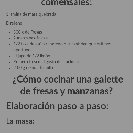
comensales:
demás
Entrantes y primeros platos
1 lamina de masa quebrada
El relleno:
Ensaladas
300 g de Fresas
Entrantes
2 manzanas ácidas
1/2 taza de azúcar moreno o la cantidad que estimes
Gazpachos, salmorejos, sopas y cremas frías
oportuno
El jugo de 1/2 limón
Quínoa
Romero fresco al gusto del cocinero
100 g de mantequilla
Pasta
¿Cómo cocinar una
galette
Arroces Y fideuás
de fresas y manzanas
?
Legumbres y cereales
Elaboración paso a paso:
Cuscús
La masa:
Huevos
Masas elaboradas con harina, pizzas, quiches y demás