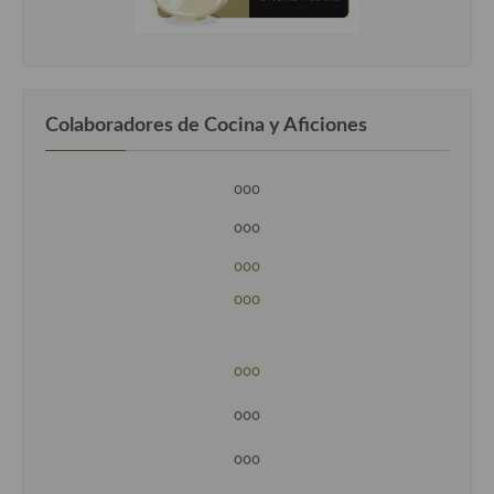
Colaboradores de Cocina y Aficiones
ooo
ooo
ooo
ooo
ooo
ooo
ooo