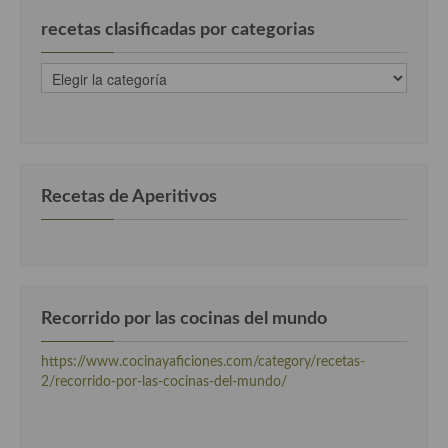
recetas clasificadas por categorias
recetas
clasificadas
por
categorias
Recetas de Aperitivos
Recorrido por las cocinas del mundo
https://www.cocinayaficiones.com/category/recetas-
2/recorrido-por-las-cocinas-del-mundo/