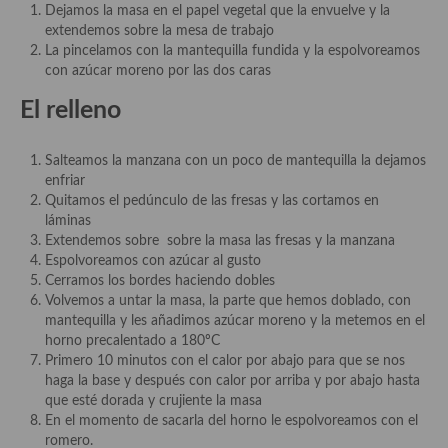
Dejamos la masa en el papel vegetal que la envuelve y la
extendemos sobre la mesa de trabajo
Plato principal
La pincelamos con la mantequilla fundida y la espolvoreamos
con azúcar moreno por las dos caras
Aves
El relleno
Carne
Pescado y Marisco
Salteamos la manzana con un poco de mantequilla la dejamos
enfriar
Postres y dulces
Quitamos el pedúnculo de las fresas y las cortamos en
láminas
Postres con frutas
Extendemos sobre sobre la masa las fresas y la manzana
Espolvoreamos con azúcar al gusto
Quesos, recetas
Cerramos los bordes haciendo dobles
Volvemos a untar la masa, la parte que hemos doblado, con
Salazones y encurtidos
mantequilla y les añadimos azúcar moreno y la metemos en el
horno precalentado a 180ºC
Recetas Especiales
Primero 10 minutos con el calor por abajo para que se nos
haga la base y después con calor por arriba y por abajo hasta
Recetas de Cuaresma
que esté dorada y crujiente la masa
En el momento de sacarla del horno le espolvoreamos con el
Recetas maridadas con los mejores AOVES
romero.