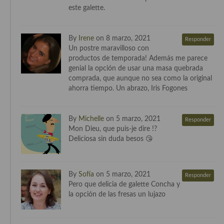
este galette.
Cocina Murciana
Cocina Navarra
By
Irene
on 8 marzo, 2021
Responder
Un postre maravilloso con
Cocina Riojana
productos de temporada! Además me parece
genial la opción de usar una masa quebrada
Cocina Valenciana
comprada, que aunque no sea como la original
ahorra tiempo. Un abrazo, Iris Fogones
Cocina Vasca
Cocina Europea
By
Michelle
on 5 marzo, 2021
Responder
Mon Dieu, que puis-je dire !?
Cocina Alemana
Deliciosa sin duda besos 😘
Cocina Austriaca
By
Sofía
on 5 marzo, 2021
Cocina Belga
Responder
Pero que delicia de galette Concha y
la opción de las fresas un lujazo
Cocina Britanica
Cocina Bulgara