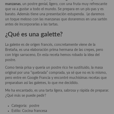
Historia de la gastronomía, platos celebres, cocineros, críticos,
manzanas
, un postre genial, ligero, con una fruta muy refrescante
historias culinarias y otras cosas
que va a gustar a todo el mundo. Se prepara en un pis-pas y es
barato. Además tiene una presentación estupenda. Le daremos
Origen y evolución de la comida
un toque meloso con las manzanas que doraremos en una sartén
antes de incorporarlas a las tartas.
Protocolo y buenas maneras.
¿Qué es una galette?
Ocio – restaurantes, bares, tabernas
La galette es de origen francés, concretamente viene de la
Viajes eno-gastro-turísticos
Bretaña, es una elaboración prima hermana de las crepes, pero
con trigo sarraceno, En esta receta hemos robado la idea del
En El Candelero
postre.
Las opiniones de la «Cocinera»
Como tenía prisa y quería un postre rico he sustituido, la masa
original por una “quebrada” comprada, ya sé que no es lo mismo,
Prensa
pero entre en Google Francia y encontré muchísimas recetas que
preparaban así las galettes, lo que me decidido.
Recetas
Me ha encantado, es una tarta ligera, sabrosa y rápida de preparar.
¿Qué más se puede pedir?
Acompañamientos
Categoría: postre
Airfryer recetas
Estilo: Cocina francesa