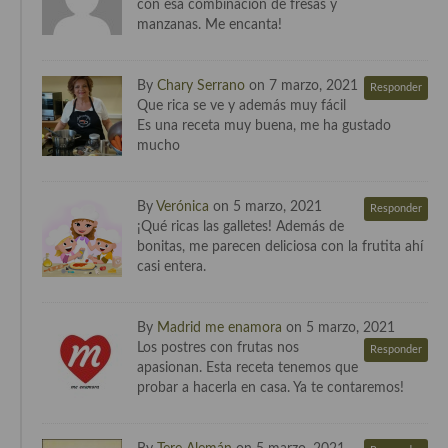
con esa combinación de fresas y
Cocina del Pacifico
manzanas. Me encanta!
Cocina filipina
By
Chary Serrano
on 7 marzo, 2021
Cocina de Hawái
Responder
Que rica se ve y además muy fácil
Es una receta muy buena, me ha gustado
Cocina de Madagascar
mucho
Cocina Africana
By
Verónica
on 5 marzo, 2021
Cocina Sudafrinaca
Responder
¡Qué ricas las galletes! Además de
bonitas, me parecen deliciosa con la frutita ahí
Cocina del Congo
casi entera.
Cocina Sefardí
Cocina Yoshoku
By
Madrid me enamora
on 5 marzo, 2021
Los postres con frutas nos
Responder
Cocina callejera
apasionan. Esta receta tenemos que
probar a hacerla en casa. Ya te contaremos!
Cocina fusión
Cocinas de España