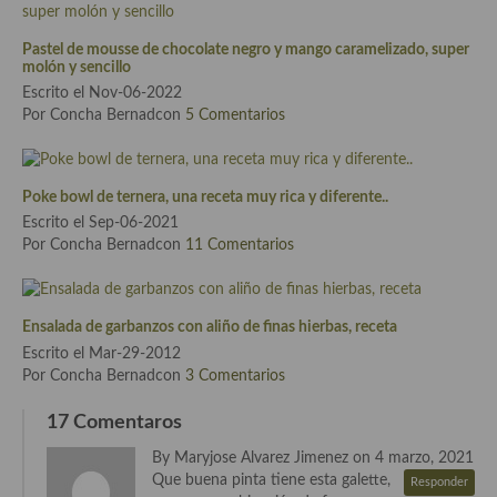
Cocina Azerí (Azerbaiyán)
Pastel de mousse de chocolate negro y mango caramelizado, super
Cocina de Egipto
molón y sencillo
Escrito el Nov-06-2022
Cocina de Tunez
Por Concha Bernadcon
5 Comentarios
Cocina Oriental
Cocina Tailandesa
Poke bowl de ternera, una receta muy rica y diferente..
Escrito el Sep-06-2021
Cocina Japonesa
Por Concha Bernadcon
11 Comentarios
Cocina Vietnamita
Ensalada de garbanzos con aliño de finas hierbas, receta
Cocina camboyana
Escrito el Mar-29-2012
Cocina Coreana
Por Concha Bernadcon
3 Comentarios
Cocina HIndú
17 Comentaros
By Maryjose Alvarez Jimenez on 4 marzo, 2021
Cocina China
Que buena pinta tiene esta galette,
Responder