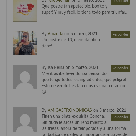
By
Tere Alemán
on 5 marzo, 2021
Responder
Que postre tan apetecible, bonito y
Cocina Andaluza
super! Y muy fácil, lo tiene todo para triunfar…
Cocina Aragonesa
By
Amanda
on 5 marzo, 2021
Responder
Cocina Asturiana
Un postre de 10, menuda pinta
tiene!
Cocina Balear
Cocina Canaria
By Isa Reina on 5 marzo, 2021
Responder
Cocina Castellana
Mientras iba leyendo iba pensando
que tengo todos los ingredientes, qué peligro!
Cocina Castilla – La Mancha
Esto de ver dulces tan ricos es una tentación
😃
Cocina Catalana
Cocina Extremeña
By
AMIGASTRONOMICAS
on 5 marzo, 2021
Tinen una pinta exquisita Concha.
Responder
Cocina Gallega
Sin duda le sacas un rendimiento a
las fresas, ahora de temporada y a una forma
Cocina Madrileña
fantástica de darles la importancia a través de