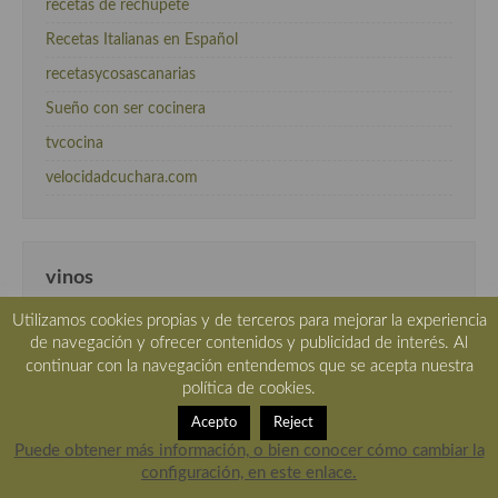
recetas de rechupete
Recetas Italianas en Español
recetasycosascanarias
Sueño con ser cocinera
tvcocina
velocidadcuchara.com
vinos
Utilizamos cookies propias y de terceros para mejorar la experiencia
deVinum
de navegación y ofrecer contenidos y publicidad de interés. Al
vinos de navarra
continuar con la navegación entendemos que se acepta nuestra
política de cookies.
Vinos en tu mesa
Acepto
Reject
Puede obtener más información, o bien conocer cómo cambiar la
configuración, en este enlace.
Meta