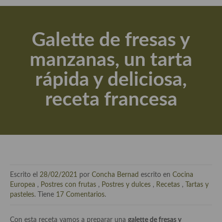
Actualidad y recomendaciones
Libros de cocina, repostería, gastronomía y más
Galette de fresas y
Apuntes, estudios sobre temas interesantes e importantes
manzanas, un tarta
Aceite de Oliva Virgen Extra (AOVE)
rápida y deliciosa,
Recetas maridadas con los mejores AOVES
receta francesa
Flores en la cocina recetas
Técnicas de emplatado
El mundo del vino y las bebidas
Tiendas especiales
Escrito el
28/02/2021
por
Concha Bernad
escrito en
Cocina
En la mesa: menaje, vajilla, técnicas de emplatado, decoración
Europea
,
Postres con frutas
,
Postres y dulces
,
Recetas
,
Tartas y
pasteles
. Tiene
17 Comentarios
.
Especias, hierbas, condimentos, espesantes y aditivos
Con esta receta vamos a preparar una
galette de fresas y