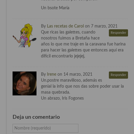
Cocina Luxemburgo
Un bsote María
Cocina Polaca
By
Las recetas de Carol
on 7 marzo, 2021
Cocina portuguesa
Que ricas las galettes, cuando
Responder
nosotros fuimos a Bretaña hace
Cocina Rusa
años lo que me traje en la caravana fue harina
para hacer las galettes que entonces aquí era
Cocina Sueca
difícil encontrarlo jejejej,
Cocina Suiza
By
Irene
on 14 marzo, 2021
Responder
Cocina Turca
Un.postre maravilloso, además es
genial la info que nos das sobre poder usar la
masa quebrada.
Un abrazo, Iris Fogones
Deja un comentario
Nombre (requerido)