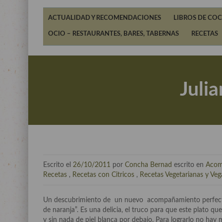
ACTUALIDAD Y RECOMENDACIONES
LIBROS DE COC
OCIO – RESTAURANTES, BARES, TABERNAS
RECETAS
Juli
Escrito el
26/10/2011
por
Concha Bernad
escrito en
Acom
Recetas
,
Recetas con Citricos
,
Recetas Vegetarianas y Ve
Un descubrimiento de un nuevo acompañamiento perfecto, 
de naranja”. Es una delicia, el truco para que este plato qu
y sin nada de piel blanca por debajo. Para lograrlo no hay 