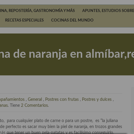
INA, REPOSTERÍA, GASTRONOMÍA Y MÁS
APUNTES, ESTUDIOS SOBRE
RECETAS ESPECIALES
COCINAS DEL MUNDO
ana de naranja en almíbar,r
pañamientos
,
General
,
Postres con frutas
,
Postres y dulces
,
ganas
. Tiene
2 Comentarios
.
para cualquier plato de carne o para un postre, es “la juliana
ede perfecto es sacar muy bien la piel de naranja, en trozos grandes
más que tener un buen pela-patatas y es facilísimo conseguirlo.