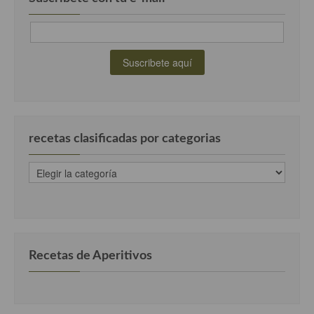
recetas clasificadas por categorias
recetas
clasificadas
por
categorias
Recetas de Aperitivos