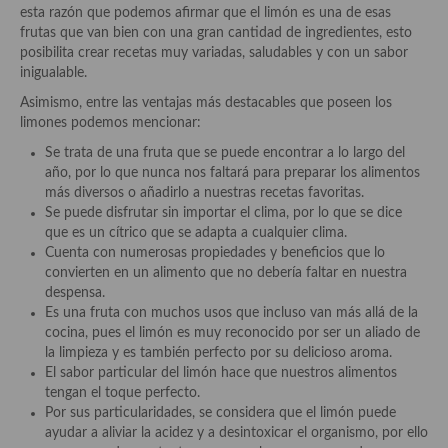
esta razón que podemos afirmar que el limón es una de esas
Aderezos, salsas, vinagretas, especias, hierbas aromáticas o
frutas que van bien con una gran cantidad de ingredientes, esto
aditivos
posibilita crear recetas muy variadas, saludables y con un sabor
inigualable.
Especias, mezclas de especias
Asimismo, entre las ventajas más destacables que poseen los
Hierbas aromáticas
limones podemos mencionar:
Se trata de una fruta que se puede encontrar a lo largo del
Aceites
año, por lo que nunca nos faltará para preparar los alimentos
más diversos o añadirlo a nuestras recetas favoritas.
Mojos y pastas
Se puede disfrutar sin importar el clima, por lo que se dice
que es un cítrico que se adapta a cualquier clima.
Sales y polvos
Cuenta con numerosas propiedades y beneficios que lo
convierten en un alimento que no debería faltar en nuestra
Salsas y mojos
despensa.
Es una fruta con muchos usos que incluso van más allá de la
Adobos
cocina, pues el limón es muy reconocido por ser un aliado de
la limpieza y es también perfecto por su delicioso aroma.
Aperitivos
El sabor particular del limón hace que nuestros alimentos
tengan el toque perfecto.
Bebidas
Por sus particularidades, se considera que el limón puede
ayudar a aliviar la acidez y a desintoxicar el organismo, por ello
Bocadillos, hamburguesas, sándwich, emparedados, tostas y