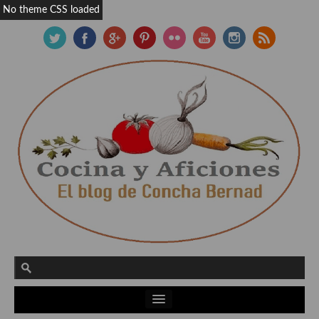
No theme CSS loaded