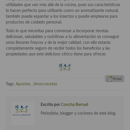
utilidades que van más allá de la cocina, pues sus características
lo hacen perfecto para utilizarlo como un aromatizante natural,
Cocina Andaluza
también puede espantar a los insectos y puede emplearse para
productos de cuidado personal.
Cocina Aragonesa
Todo lo que necesitas para comenzar a incorporar recetas
Cocina Asturiana
deliciosas, saludables y nutritivas a tu alimentación es conseguir
unos limones frescos y de la mejor calidad, con ello estarás
Cocina Balear
completamente seguro de recibir todos los beneficios y las
propiedades que este delicioso cítrico tiene para ofrecer.
Cocina Canaria
Cocina Castellana
Cocina Castilla – La Mancha
Tags:
Apuntes
,
limon.recetas
Cocina Catalana
Cocina Extremeña
Escrito por
Concha Bernad
Periodista, blogger y cocinera de este blog.
Cocina Gallega
Cocina Madrileña