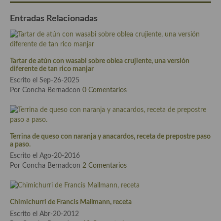
Cocina Murciana
Entradas Relacionadas
Cocina Navarra
Cocina Riojana
Tartar de atún con wasabi sobre oblea crujiente, una versión
diferente de tan rico manjar
Cocina Valenciana
Escrito el Sep-26-2025
Por Concha Bernadcon
0 Comentarios
Cocina Vasca
Cocina Europea
Cocina Alemana
Terrina de queso con naranja y anacardos, receta de prepostre paso
a paso.
Cocina Austriaca
Escrito el Ago-20-2016
Por Concha Bernadcon
2 Comentarios
Cocina Belga
Cocina Britanica
Chimichurri de Francis Mallmann, receta
Cocina Bulgara
Escrito el Abr-20-2012