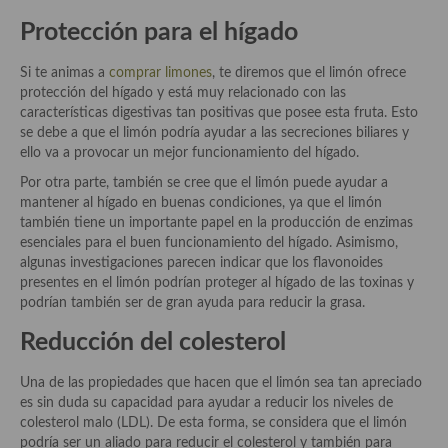
Cocina Azerí (Azerbaiyán)
Protección para el hígado
Cocina de Egipto
Si te animas a
comprar limones
, te diremos que el limón ofrece
protección del hígado y está muy relacionado con las
Cocina de Tunez
características digestivas tan positivas que posee esta fruta. Esto
se debe a que el limón podría ayudar a las secreciones biliares y
Cocina Oriental
ello va a provocar un mejor funcionamiento del hígado.
Cocina Tailandesa
Por otra parte, también se cree que el limón puede ayudar a
mantener al hígado en buenas condiciones, ya que el limón
Cocina Japonesa
también tiene un importante papel en la producción de enzimas
esenciales para el buen funcionamiento del hígado. Asimismo,
Cocina Vietnamita
algunas investigaciones parecen indicar que los flavonoides
presentes en el limón podrían proteger al hígado de las toxinas y
Cocina camboyana
podrían también ser de gran ayuda para reducir la grasa.
Cocina Coreana
Reducción del colesterol
Cocina HIndú
Una de las propiedades que hacen que el limón sea tan apreciado
es sin duda su capacidad para ayudar a reducir los niveles de
Cocina China
colesterol malo (LDL). De esta forma, se considera que el limón
podría ser un aliado para reducir el colesterol y también para