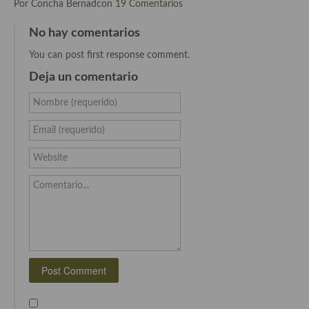
Por Concha Bernadcon
19 Comentarios
Cocina Danesa
No hay comentarios
Cocina de la Republica Checa
You can post first response comment.
Cocina de Polonia
Deja un comentario
Cocina de Ucrania
Nombre (requerido)
Cocina Eslovena
Email (requerido)
Cocina Francesa
Website
Cocina Griega
Comentario...
Cocina Holandesa
Cocina Hungara
Cocina Irlanda
Cocina Italiana