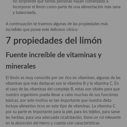
no sorprende que tantas personas hayan comenzado a
demás
incorporar el limón como parte de una alimentación más sana
y balanceada.
Entrantes y primeros platos
A continuación te traemos algunas de las propiedades más
Ensaladas
increíbles que posee este delicioso cítrico:
Entrantes
7 propiedades del limón
Gazpachos, salmorejos, sopas y cremas frías
Fuente increíble de vitaminas y
Quínoa
minerales
Pasta
El limón es muy conocido por ser rico en vitaminas, algunas de las
Arroces Y fideuás
vitaminas que más destacan son la vitamina B y la vitamina C. En
el caso de las vitaminas del complejo B, estas son vitales para que
Legumbres y cereales
nuestro organismo pueda llevar a cabo muchas de sus funciones
básicas, por este motivo es tan importante que nuestra dieta
Cuscús
incluya alimentos ricos en este tipo de vitaminas. La vitamina C
por su parte es importante para la piel, para los tejidos, para sanar
Huevos
las heridas, para una adecuada cicatrización, tiene un rol relevante
en la absorción del hierro y cuenta con características
Masas elaboradas con harina, pizzas, quiches y demás