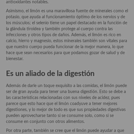
antioxidantes notables.
Asimismo, el limón es una maravillosa fuente de minerales como el
Plato principal
potasio, que ayuda al funcionamiento óptimo de los nervios y de
los músculos; el selenio tiene un papel destacado en la función de
Aves
la glándula tiroidea y también protege al cuerpo contra las
infecciones y otros tipos de daños. Además, el limón es rico en
Carne
calcio, hierro y magnesio, estos minerales también son vitales para
que nuestro cuerpo pueda funcionar de la mejor manera, lo que
Pescado y Marisco
hace que sean necesarios para que podamos gozar de salud y de
bienestar.
Postres y dulces
Postres con frutas
Es un aliado de la digestión
Quesos, recetas
Además de darle un toque exquisito a las comidas, el limón puede
ser de gran ayuda para tener una buena digestión. Esto se debe a
Salazones y encurtidos
las características relacionadas con sus niveles de acidez, pues
parece que esto hace que el limón coadyuve a tener mejores
Recetas Especiales
digestiones, y lo mejor de todo es que sus propiedades digestivas
pueden aprovecharse tanto si se consume solo, como si se
Recetas de Cuaresma
consume en conjunto con otros alimentos.
Por otra parte, también se cree que el limón puede ayudar a que
Recetas maridadas con los mejores AOVES