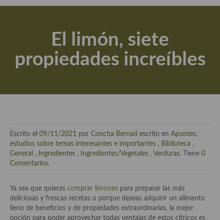
Actualidad y recomendaciones
Libros de cocina, repostería, gastronomía y más
El limón, siete
Apuntes, estudios sobre temas interesantes e importantes
propiedades increíbles
Aceite de Oliva Virgen Extra (AOVE)
Recetas maridadas con los mejores AOVES
Flores en la cocina recetas
Técnicas de emplatado
Escrito el
09/11/2021
por
Concha Bernad
escrito en
Apuntes,
El mundo del vino y las bebidas
estudios sobre temas interesantes e importantes
,
Biblioteca
,
General
,
Ingredientes
,
Ingredientes/Vegetales
,
Verduras
. Tiene
0
Tiendas especiales
Comentarios
.
En la mesa: menaje, vajilla, técnicas de emplatado, decoración
Ya sea que quieras
comprar limones
para preparar las más
deliciosas y frescas recetas o porque deseas adquirir un alimento
Especias, hierbas, condimentos, espesantes y aditivos
lleno de beneficios y de propiedades extraordinarias, la mejor
opción para poder aprovechar todas ventajas de estos cítricos es