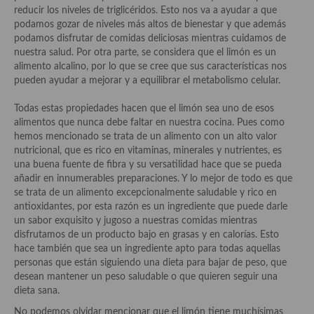
Cocina del Pacifico
reducir los niveles de triglicéridos. Esto nos va a ayudar a que
podamos gozar de niveles más altos de bienestar y que además
Cocina filipina
podamos disfrutar de comidas deliciosas mientras cuidamos de
nuestra salud. Por otra parte, se considera que el limón es un
Cocina de Hawái
alimento alcalino, por lo que se cree que sus características nos
pueden ayudar a mejorar y a equilibrar el metabolismo celular.
Cocina de Madagascar
Todas estas propiedades hacen que el limón sea uno de esos
Cocina Africana
alimentos que nunca debe faltar en nuestra cocina. Pues como
hemos mencionado se trata de un alimento con un alto valor
Cocina Sudafrinaca
nutricional, que es rico en vitaminas, minerales y nutrientes, es
una buena fuente de fibra y su versatilidad hace que se pueda
Cocina del Congo
añadir en innumerables preparaciones. Y lo mejor de todo es que
se trata de un alimento excepcionalmente saludable y rico en
Cocina Sefardí
antioxidantes, por esta razón es un ingrediente que puede darle
un sabor exquisito y jugoso a nuestras comidas mientras
Cocina Yoshoku
disfrutamos de un producto bajo en grasas y en calorías. Esto
hace también que sea un ingrediente apto para todas aquellas
Cocina callejera
personas que están siguiendo una dieta para bajar de peso, que
desean mantener un peso saludable o que quieren seguir una
Cocina fusión
dieta sana.
No podemos olvidar mencionar que el limón tiene muchísimas
Cocinas de España