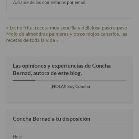
Avísame de los comentarios por email
Cocina Luxemburgo
Cocina Polaca
« Leche frita, receta muy sencilla y deliciosa paso a paso
Cocina portuguesa
Mojo de almendras palmeras y otros mojos canarios, las
recetas de toda la vida »
Cocina Rusa
Cocina Sueca
Las opiniones y experiencias de Concha
Cocina Suiza
Bernad, autora de este blog.
Cocina Turca
¡HOLA!! Soy Concha
Concha Bernad a tu disposición
Hola