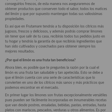
Historia de la gastronomía, platos celebres, cocineros, críticos,
conseguirlos frescos, de esta manera nos aseguraremos de
historias culinarias y otras cosas
obtener productos que conserven todo el sabor, todos los matices
del limón y que por supuesto mantengan todas sus valiosísimas
Origen y evolución de la comida
propiedades.
Protocolo y buenas maneras.
Es así que en Frutamare tendrás a tu disposición los cítricos más
jugosos, frescos y deliciosos, y además podrás comprar limones
Ocio – restaurantes, bares, tabernas
sin tener que salir de tu casa, recibirás todos tus pedidos justo en
tu hogar y tendrás la garantía de que recibirás ingredientes que
Viajes eno-gastro-turísticos
han sido cultivados y cosechados para obtener siempre los
mejores resultados.
En El Candelero
¿Por qué el limón es una fruta tan beneficiosa?
Las opiniones de la «Cocinera»
Ahora bien, es posible que te preguntes la razón por la cual el
limón es una fruta tan saludable y tan apetecida. Esto se debe a
Prensa
que el limón cuenta con una serie de características que lo
convierten en uno de los cítricos más sanos y más prácticos que
Recetas
podemos encontrar en el mercado.
En primer lugar los limones son frutas excepcionalmente versátiles
Acompañamientos
pues pueden ser fácilmente incorporadas en innumerables recetas
que van desde postres, ensaladas, bebidas, pastas, entradas, hasta
Airfryer recetas
platos con mariscos, pescados, verduras u otros alimentos. Es por