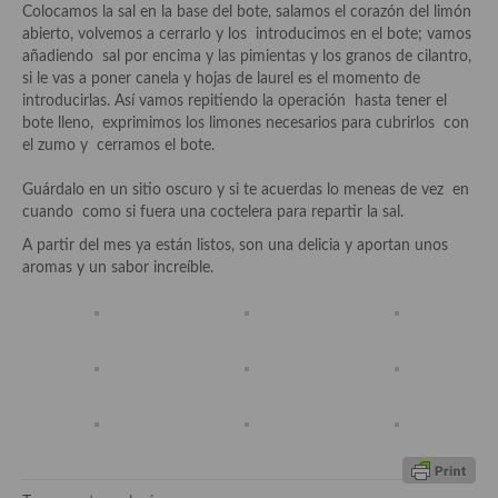
Colocamos la sal en la base del bote, salamos el corazón del limón
abierto, volvemos a cerrarlo y los introducimos en el bote; vamos
Plato principal
añadiendo sal por encima y las pimientas y los granos de cilantro,
si le vas a poner canela y hojas de laurel es el momento de
Aves
introducirlas. Así vamos repitiendo la operación hasta tener el
bote lleno, exprimimos los limones necesarios para cubrirlos con
Carne
el zumo y cerramos el bote.
Pescado y Marisco
Guárdalo en un sitio oscuro y si te acuerdas lo meneas de vez en
cuando como si fuera una coctelera para repartir la sal.
Postres y dulces
A partir del mes ya están listos, son una delicia y aportan unos
Postres con frutas
aromas y un sabor increíble.
Quesos, recetas
Salazones y encurtidos
Recetas Especiales
Recetas de Cuaresma
Recetas maridadas con los mejores AOVES