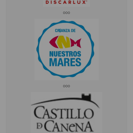
ooo
ooo