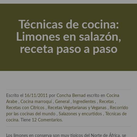
Actualidad y recomendaciones
Libros de cocina, repostería, gastronomía y más
Técnicas de cocina:
Apuntes, estudios sobre temas interesantes e importantes
Limones en salazón,
Aceite de Oliva Virgen Extra (AOVE)
receta paso a paso
Recetas maridadas con los mejores AOVES
Flores en la cocina recetas
Técnicas de emplatado
El mundo del vino y las bebidas
Escrito el
16/11/2011
por
Concha Bernad
escrito en
Cocina
Tiendas especiales
Arabe
,
Cocina marroquí
,
General
,
Ingredientes
,
Recetas
,
Recetas con Citricos
,
Recetas Vegetarianas y Veganas
,
Recorrido
En la mesa: menaje, vajilla, técnicas de emplatado, decoración
por las cocinas del mundo
,
Salazones y encurtidos
,
Técnicas de
cocina
. Tiene
12 Comentarios
.
Especias, hierbas, condimentos, espesantes y aditivos
Los limones en conserva son muy típicos del Norte de África, se