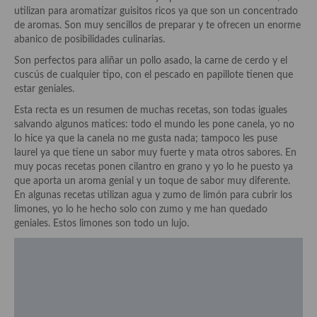
Historia de la gastronomía, platos celebres, cocineros, críticos,
utilizan para aromatizar guisitos ricos ya que son un concentrado
historias culinarias y otras cosas
de aromas. Son muy sencillos de preparar y te ofrecen un enorme
abanico de posibilidades culinarias.
Origen y evolución de la comida
Son perfectos para aliñar un pollo asado, la carne de cerdo y el
Protocolo y buenas maneras.
cuscús de cualquier tipo, con el pescado en papillote tienen que
estar geniales.
Ocio – restaurantes, bares, tabernas
Esta recta es un resumen de muchas recetas, son todas iguales
salvando algunos matices: todo el mundo les pone canela, yo no
Viajes eno-gastro-turísticos
lo hice ya que la canela no me gusta nada; tampoco les puse
laurel ya que tiene un sabor muy fuerte y mata otros sabores. En
En El Candelero
muy pocas recetas ponen cilantro en grano y yo lo he puesto ya
que aporta un aroma genial y un toque de sabor muy diferente.
Las opiniones de la «Cocinera»
En algunas recetas utilizan agua y zumo de limón para cubrir los
limones, yo lo he hecho solo con zumo y me han quedado
Prensa
geniales. Estos limones son todo un lujo.
Recetas
Acompañamientos
Airfryer recetas