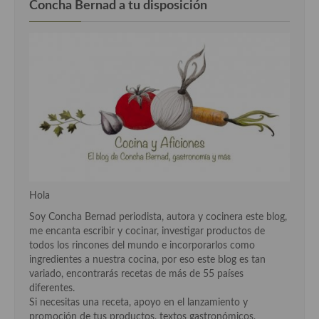
Concha Bernad a tu disposición
Cocina Danesa
Cocina de la Republica Checa
Cocina de Polonia
Cocina de Ucrania
Cocina Eslovena
Cocina Francesa
Cocina Griega
Hola
Cocina Holandesa
Soy Concha Bernad periodista, autora y cocinera este blog,
me encanta escribir y cocinar, investigar productos de
Cocina Hungara
todos los rincones del mundo e incorporarlos como
ingredientes a nuestra cocina, por eso este blog es tan
Cocina Irlanda
variado, encontrarás recetas de más de 55 países
diferentes.
Cocina Italiana
Si necesitas una receta, apoyo en el lanzamiento y
promoción de tus productos, textos gastronómicos,