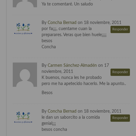
Cocina del Pacifico
Ya te comentaré. Un saludo
Cocina filipina
By
Concha Bernad
on 18 noviembre, 2011
Cocina de Hawái
por fa¡¡¡, cuentame cuan la
Responder
preparares. Veras que bien huele¡¡¡¡
Cocina de Madagascar
besos
Concha
Cocina Africana
Cocina Sudafrinaca
By
Carmen Sánchez-Almadén
on 17
noviembre, 2011
Responder
Cocina del Congo
K buenos, nunca les he probado
pero me ha apetecido hacerlo. Me la apunto..
Cocina Sefardí
Besos
Cocina Yoshoku
Cocina callejera
By
Concha Bernad
on 18 noviembre, 2011
le dan un saborcito a la comida
Responder
Cocina fusión
genial¡¡¡
besos concha
Cocinas de España