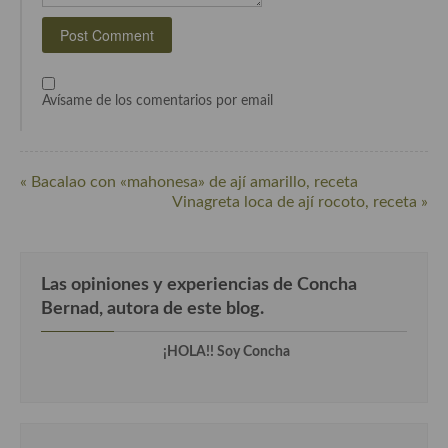
Cocina Murciana
Cocina Navarra
Avísame de los comentarios por email
Cocina Riojana
Cocina Valenciana
« Bacalao con «mahonesa» de ají amarillo, receta
Cocina Vasca
Vinagreta loca de ají rocoto, receta »
Cocina Europea
Cocina Alemana
Las opiniones y experiencias de Concha
Bernad, autora de este blog.
Cocina Austriaca
Cocina Belga
¡HOLA!! Soy Concha
Cocina Britanica
Cocina Bulgara