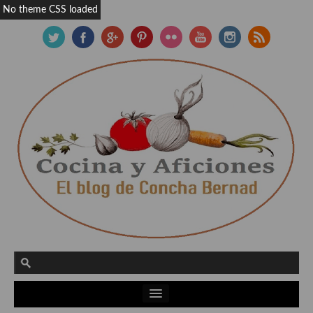
No theme CSS loaded