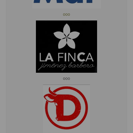
ooo
ooo