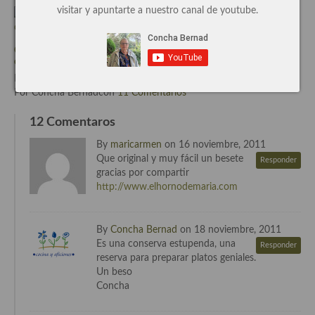
visitar y apuntarte a nuestro canal de youtube.
Cocina de Guatemala
Cocina de Nicaragua
Camboya, historia y gastronomía, apuntes sobre la cocina
camboyana
Cocina Ecuatoriana
Escrito el Jun-09-2014
Por Concha Bernadcon
11 Comentarios
Cocina Jamaicana
12 Comentaros
Cocina Mexicana
By
maricarmen
on 16 noviembre, 2011
Cocina peruana
Que original y muy fácil un besete
Responder
gracias por compartir
Cocina de Oriente Medio
http://www.elhornodemaria.com
Cocina israelí
By
Concha Bernad
on 18 noviembre, 2011
Cocina libanesa
Es una conserva estupenda, una
Responder
reserva para preparar platos geniales.
Cocina Armenia
Un beso
Concha
Cocina Siria