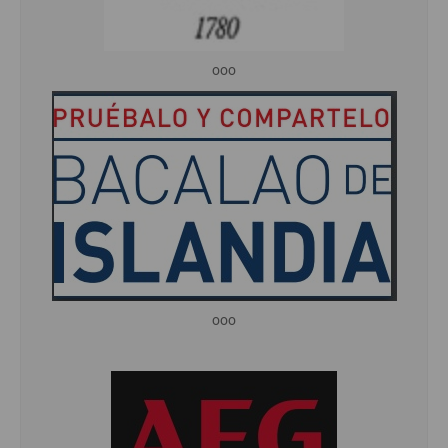
ooo
ooo