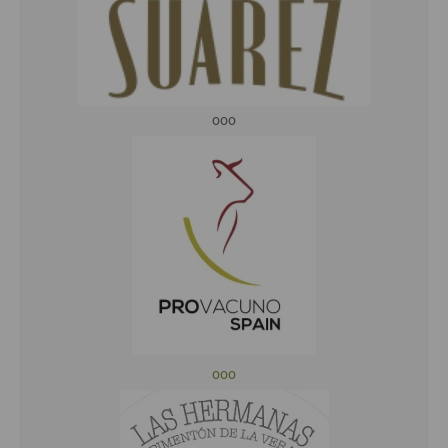
ooo
ooo