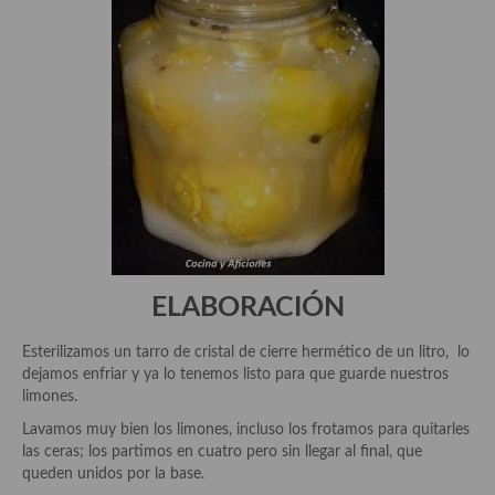
demás
Entrantes y primeros platos
Ensaladas
Entrantes
Gazpachos, salmorejos, sopas y cremas frías
Quínoa
Pasta
ELABORACIÓN
Arroces Y fideuás
Esterilizamos un tarro de cristal de cierre hermético de un litro, lo
Legumbres y cereales
dejamos enfriar y ya lo tenemos listo para que guarde nuestros
limones.
Cuscús
Lavamos muy bien los limones, incluso los frotamos para quitarles
Huevos
las ceras; los partimos en cuatro pero sin llegar al final, que
queden unidos por la base.
Masas elaboradas con harina, pizzas, quiches y demás