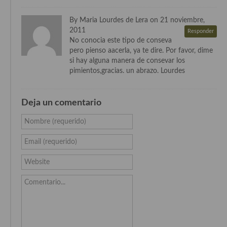
Cocina Andaluza
By Maria Lourdes de Lera on 21 noviembre,
2011
Responder
Cocina Aragonesa
No conocia este tipo de conseva
pero pienso aacerla, ya te dire. Por favor, dime
Cocina Asturiana
si hay alguna manera de consevar los
pimientos,gracias. un abrazo. Lourdes
Cocina Balear
Cocina Canaria
Deja un comentario
Cocina Castellana
Nombre (requerido)
Cocina Castilla – La Mancha
Email (requerido)
Cocina Catalana
Website
Cocina Extremeña
Comentario...
Cocina Gallega
Cocina Madrileña