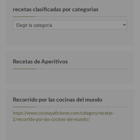
recetas clasificadas por categorias
recetas
clasificadas
por
categorias
Recetas de Aperitivos
Recorrido por las cocinas del mundo
https://www.cocinayaficiones.com/category/recetas-
2/recorrido-por-las-cocinas-del-mundo/