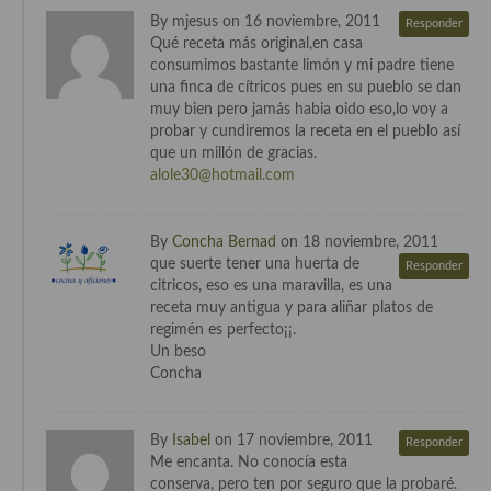
Cocina Azerí (Azerbaiyán)
By mjesus on 16 noviembre, 2011
Responder
Qué receta más original,en casa
Cocina de Egipto
consumimos bastante limón y mi padre tiene
una finca de cítricos pues en su pueblo se dan
Cocina de Tunez
muy bien pero jamás habia oido eso,lo voy a
probar y cundiremos la receta en el pueblo así
Cocina Oriental
que un millón de gracias.
alole30@hotmail.com
Cocina Tailandesa
Cocina Japonesa
By
Concha Bernad
on 18 noviembre, 2011
que suerte tener una huerta de
Responder
Cocina Vietnamita
citricos, eso es una maravilla, es una
receta muy antigua y para aliñar platos de
Cocina camboyana
regimén es perfecto¡¡.
Un beso
Cocina Coreana
Concha
Cocina HIndú
By
Isabel
on 17 noviembre, 2011
Responder
Cocina China
Me encanta. No conocía esta
conserva, pero ten por seguro que la probaré.