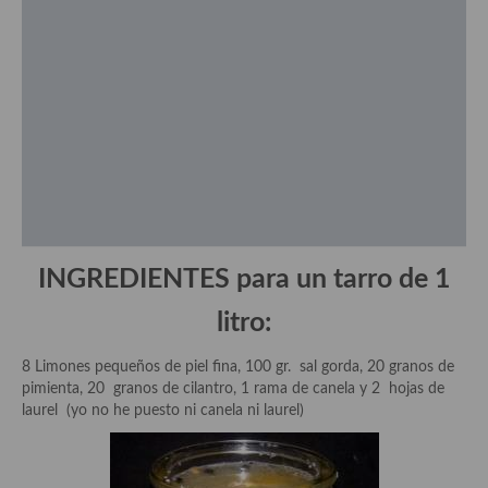
Aderezos, salsas, vinagretas, especias, hierbas aromáticas o
aditivos
Especias, mezclas de especias
Hierbas aromáticas
Aceites
Mojos y pastas
Sales y polvos
INGREDIENTES para un tarro de 1
Salsas y mojos
litro:
Adobos
8 Limones pequeños de piel fina, 100 gr. sal gorda, 20 granos de
Aperitivos
pimienta, 20 granos de cilantro, 1 rama de canela y 2 hojas de
laurel (yo no he puesto ni canela ni laurel)
Bebidas
Bocadillos, hamburguesas, sándwich, emparedados, tostas y