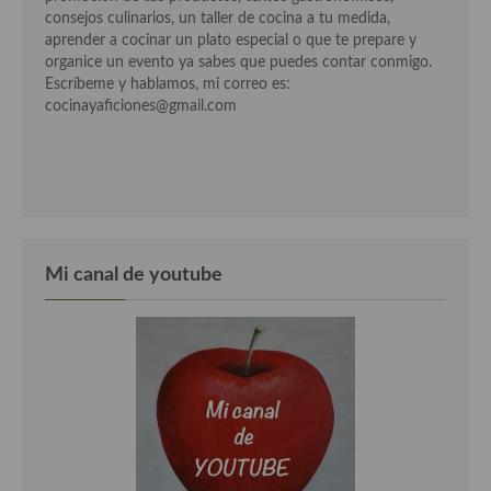
Cocina Luxemburgo
consejos culinarios, un taller de cocina a tu medida,
aprender a cocinar un plato especial o que te prepare y
Cocina Polaca
organice un evento ya sabes que puedes contar conmigo.
Escríbeme y hablamos, mi correo es:
Cocina portuguesa
cocinayaficiones@gmail.com
Cocina Rusa
Cocina Sueca
Cocina Suiza
Mi canal de youtube
Cocina Turca