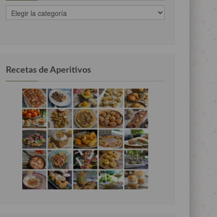
recetas
clasificadas
por
categorias
Recetas de Aperitivos