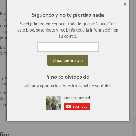
x
cultivo está repartido por toda la geografía nacional ya que es muy
Síguenos y no te pierdas nada
rentes: picual, picúa, marteño, corriente, jabata, andaluza, salga,
Se el primero en conocer todo lo que se "cuece" en
ona, fina, temprana…. Ocupa el 30% de la superficie olivarera y el
este blog, suscribete y recibirás toda la información en
da, sobre todo en Andalucía y especialmente en Jaén donde ocupa
tu correo.
 se debe a su gran productividad y pronta maduración.
elíptica y asimétrica, con un pico al final de tamaño mediano; el
ierto; las hojas son de tamaño medio con el haz verde y envés
Y no te olvides de
 suelo, aguanta el frío, la salinidad y el exceso de agua pero no
ración es de intensidad media y su maduración temprana.
visitar y apuntarte a nuestro canal de youtube.
desprende el fruto, lo que hace que la recolección sea mucho más
alta productividad, con un aceite muy estable y con gran resistencia
 lo convierten en el olivo preferido de muchos agricultores.
iar.