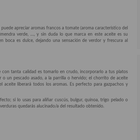
e puede apreciar aromas francos a tomate (aroma característico del
 almendra verde, …, y sin duda lo que marca en este aceite es su
en boca es dulce, dejando una sensación de verdor y frescura al
on tanta calidad es tomarlo en crudo, incorporarlo a tus platos
 un pescado asado, a la parrilla o hervido; el chorrito de aceite
el aceite liberará todos los aromas. Es perfecto para gazpachos y
to; si lo usas para aliñar cuscús, bulgur, quínoa, trigo pelado o
verduras quedarás alucinado/a del resultado obtenido.