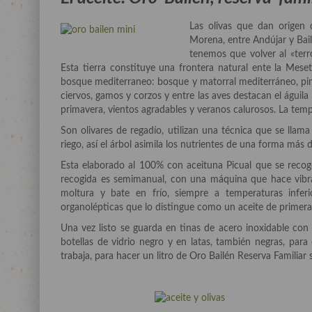
Las olivas que dan origen 
Morena, entre Andújar y Bail
tenemos que volver al «terro
Esta tierra constituye una frontera natural ente la Meset
bosque mediterraneo: bosque y matorral mediterráneo, pin
ciervos, gamos y corzos y entre las aves destacan el águila
primavera, vientos agradables y veranos calurosos. La temp
Son olivares de regadío, utilizan una técnica que se llama
riego, así el árbol asimila los nutrientes de una forma más d
Esta elaborado al 100% con aceituna Picual que se recog
recogida es semimanual, con una máquina que hace vibrar 
moltura y bate en frío, siempre a temperaturas infer
organolépticas que lo distingue como un aceite de primera
Una vez listo se guarda en tinas de acero inoxidable co
botellas de vidrio negro y en latas, también negras, par
trabaja, para hacer un litro de Oro Bailén Reserva Familiar 