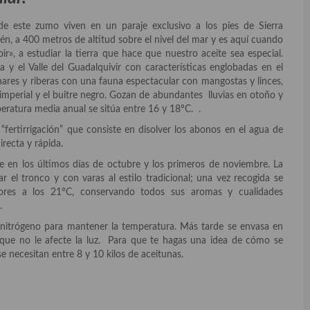
de este zumo viven en un paraje exclusivo a los pies de Sierra
én, a 400 metros de altitud sobre el nivel del mar y es aquí cuando
ir», a estudiar la tierra que hace que nuestro aceite sea especial.
a y el Valle del Guadalquivir con características englobadas en el
ares y riberas con una fauna espectacular con mangostas y linces,
 imperial y el buitre negro. Gozan de abundantes lluvias en otoño y
eratura media anual se sitúa entre 16 y 18ºC. .
 “fertirrigación” que consiste en disolver los abonos en el agua de
irecta y rápida.
e en los últimos días de octubre y los primeros de noviembre. La
el tronco y con varas al estilo tradicional; una vez recogida se
iores a los 21ºC, conservando todos sus aromas y cualidades
.
n nitrógeno para mantener la temperatura. Más tarde se envasa en
a que no le afecte la luz. Para que te hagas una idea de cómo se
se necesitan entre 8 y 10 kilos de aceitunas.