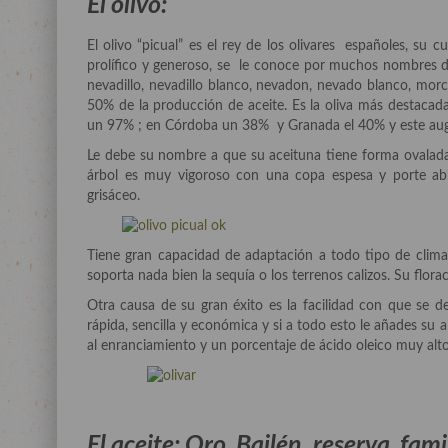
El olivo:
El olivo “picual” es el rey de los olivares españoles, su 
prolífico y generoso, se le conoce por muchos nombres dife
nevadillo, nevadillo blanco, nevadon, nevado blanco, morc
50% de la producción de aceite. Es la oliva más destaca
un 97% ; en Córdoba un 38% y Granada el 40% y este auge
Le debe su nombre a que su aceituna tiene forma ovalada, 
árbol es muy vigoroso con una copa espesa y porte ab
grisáceo.
Tiene gran capacidad de adaptación a todo tipo de clima y
soporta nada bien la sequía o los terrenos calizos. Su flo
Otra causa de su gran éxito es la facilidad con que se 
rápida, sencilla y económica y si a todo esto le añades su 
al enranciamiento y un porcentaje de ácido oleico muy alto,
El aceite: Oro Bailén, reserva famil