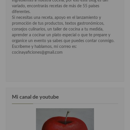
ingredientes a nuestra cocina, por eso este blog es tan
variado, encontrarás recetas de más de 55 países
Cocina Andaluza
diferentes.
Si necesitas una receta, apoyo en el lanzamiento y
Cocina Aragonesa
promoción de tus productos, textos gastronómicos,
consejos culinarios, un taller de cocina a tu medida,
Cocina Asturiana
aprender a cocinar un plato especial o que te prepare y
organice un evento ya sabes que puedes contar conmigo.
Cocina Balear
Escríbeme y hablamos, mi correo es:
cocinayaficiones@gmail.com
Cocina Canaria
Cocina Castellana
Cocina Castilla – La Mancha
Cocina Catalana
Mi canal de youtube
Cocina Extremeña
Cocina Gallega
Cocina Madrileña