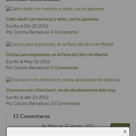
Plato principal
Caldo dashi con mariscos y setas, cocina japonesa
Aves
Escrito el Dic-20-2012
Por Concha Bernadcon
4 Comentarios
Carne
Pescado y Marisco
Cocina para impostores, en la Feria del Libro de Madrid
Postres y dulces
Escrito el May-31-2012
Por Concha Bernadcon
0 Comentarios
Postres con frutas
Quesos, recetas
Churrasco con chimichurri, receta absolutamente deliciosa.
Salazones y encurtidos
Escrito el Abr-21-2012
Por Concha Bernadcon
10 Comentarios
Recetas Especiales
11 Comentaros
Recetas de Cuaresma
By
Malú
on 22 agosto, 2011
Responder
x
Me gusta este puré con toque de
Recetas maridadas con los mejores AOVES