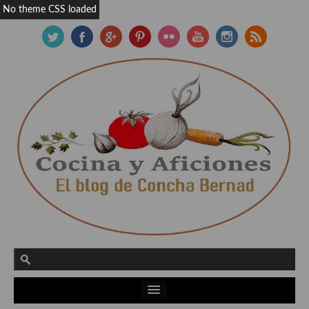
No theme CSS loaded