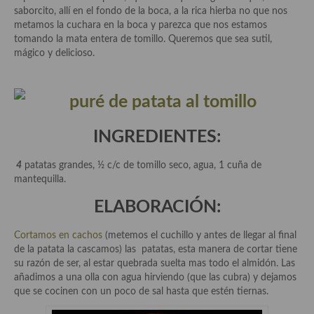
Historia de la gastronomía, platos celebres, cocineros, críticos,
saborcito, allí en el fondo de la boca, a la rica hierba no que nos
historias culinarias y otras cosas
metamos la cuchara en la boca y parezca que nos estamos
tomando la mata entera de tomillo. Queremos que sea sutil,
Origen y evolución de la comida
mágico y delicioso.
Protocolo y buenas maneras.
Ocio – restaurantes, bares, tabernas
Viajes eno-gastro-turísticos
INGREDIENTES:
En El Candelero
4
patatas grandes, ½ c/c de tomillo seco, agua, 1 cuña de
mantequilla.
Las opiniones de la «Cocinera»
ELABORACIÓN:
Prensa
Cortamos en cachos
(metemos el cuchillo y antes de llegar al final
Recetas
de la patata la cascamos) las patatas, esta manera de cortar tiene
su razón de ser, al estar quebrada suelta mas todo el almidón. Las
Acompañamientos
añadimos a una olla con agua hirviendo (que las cubra) y dejamos
que se cocinen con un poco de sal hasta que estén tiernas.
Airfryer recetas