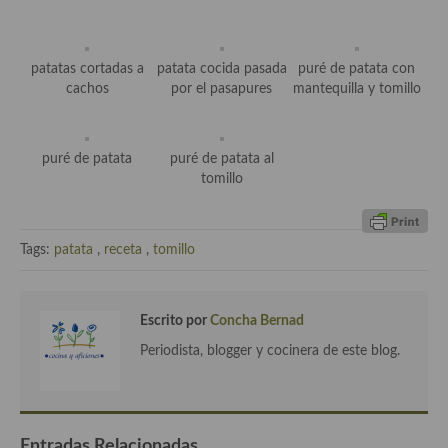
demás
Entrantes y primeros platos
patatas cortadas a
patata cocida pasada
puré de patata con
Ensaladas
cachos
por el pasapures
mantequilla y tomillo
Entrantes
puré de patata
puré de patata al
Gazpachos, salmorejos, sopas y cremas frías
tomillo
Quínoa
Pasta
Tags:
patata
,
receta
,
tomillo
Arroces Y fideuás
Escrito por
Concha Bernad
Legumbres y cereales
Periodista, blogger y cocinera de este blog.
Cuscús
Huevos
Entradas Relacionadas
Masas elaboradas con harina, pizzas, quiches y demás