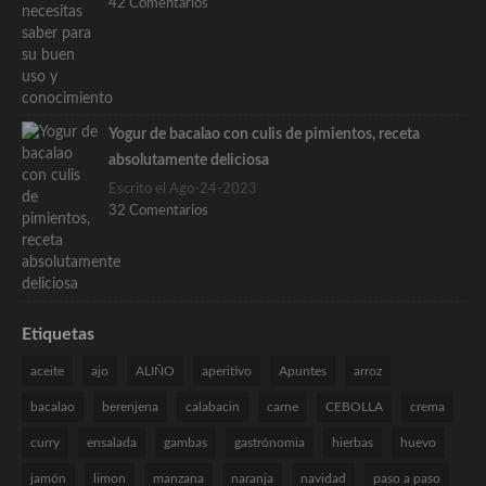
42 Comentarios
Yogur de bacalao con culis de pimientos, receta
absolutamente deliciosa
Escrito el Ago-24-2023
32 Comentarios
Etiquetas
aceite
ajo
ALIÑO
aperitivo
Apuntes
arroz
bacalao
berenjena
calabacin
carne
CEBOLLA
crema
curry
ensalada
gambas
gastrónomia
hierbas
huevo
jamón
limon
manzana
naranja
navidad
paso a paso