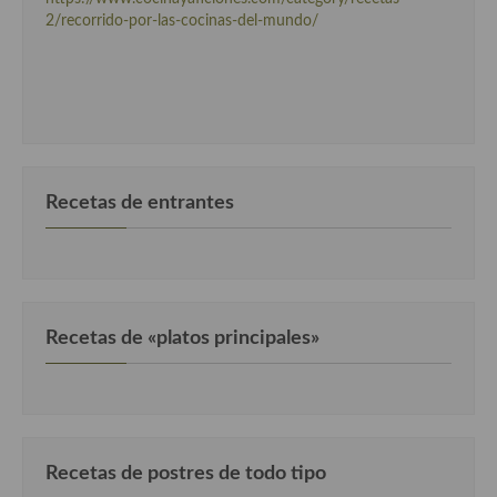
Cocina Luxemburgo
2/recorrido-por-las-cocinas-del-mundo/
Cocina Polaca
Cocina portuguesa
Cocina Rusa
Cocina Sueca
Recetas de entrantes
Cocina Suiza
Cocina Turca
Recetas de «platos principales»
Recetas de postres de todo tipo