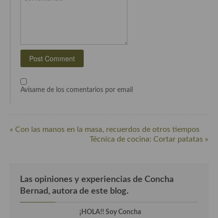
Cocina Azerí (Azerbaiyán)
Cocina de Egipto
Cocina de Tunez
Cocina Oriental
Cocina Tailandesa
Avísame de los comentarios por email
Cocina Japonesa
Cocina Vietnamita
« Con las manos en la masa, recuerdos de otros tiempos
Técnica de cocina: Cortar patatas »
Cocina camboyana
Cocina Coreana
Las opiniones y experiencias de Concha
Cocina HIndú
Bernad, autora de este blog.
Cocina China
¡HOLA!! Soy Concha