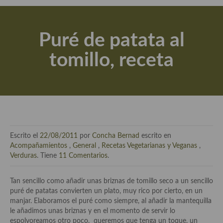
Actualidad y recomendaciones
Libros de cocina, repostería, gastronomía y más
Puré de patata al
Apuntes, estudios sobre temas interesantes e importantes
tomillo, receta
Aceite de Oliva Virgen Extra (AOVE)
Recetas maridadas con los mejores AOVES
Flores en la cocina recetas
Técnicas de emplatado
Escrito el
22/08/2011
por
Concha Bernad
escrito en
El mundo del vino y las bebidas
Acompañamientos
,
General
,
Recetas Vegetarianas y Veganas
,
Verduras
. Tiene
11 Comentarios
.
Tiendas especiales
Tan sencillo como añadir unas briznas de tomillo seco a un sencillo
En la mesa: menaje, vajilla, técnicas de emplatado, decoración
puré de patatas convierten un plato, muy rico por cierto, en un
manjar. Elaboramos el puré como siempre, al añadir la mantequilla
Especias, hierbas, condimentos, espesantes y aditivos
le añadimos unas briznas y en el momento de servir lo
espolvoreamos otro poco, queremos que tenga un toque, un