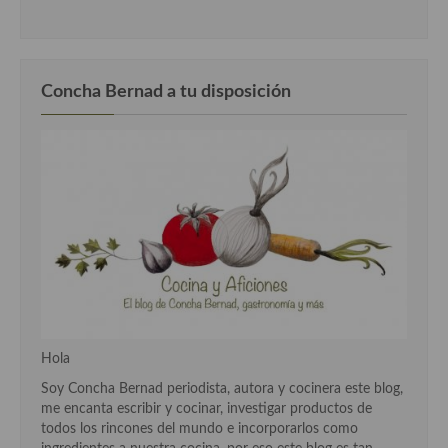
Cocina del Pacifico
Cocina filipina
Cocina de Hawái
Concha Bernad a tu disposición
Cocina de Madagascar
Cocina Africana
Cocina Sudafrinaca
Cocina del Congo
Cocina Sefardí
Cocina Yoshoku
Hola
Cocina callejera
Soy Concha Bernad periodista, autora y cocinera este blog,
Cocina fusión
me encanta escribir y cocinar, investigar productos de
todos los rincones del mundo e incorporarlos como
Cocinas de España