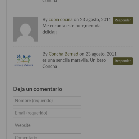
Concha
Cocina de Guatemala
Cocina de Nicaragua
By
copia cocina
on 23 agosto, 2011
Responder
Me encanta este pure,menuda
Cocina Ecuatoriana
delicia¡¡
Cocina Jamaicana
By
Concha Bernad
on 23 agosto, 2011
Cocina Mexicana
es una sencilla maravilla. Un beso
Responder
Concha
Cocina peruana
Cocina de Oriente Medio
Deja un comentario
Cocina israelí
Nombre (requerido)
Cocina libanesa
Email (requerido)
Cocina Armenia
Website
Cocina Siria
Comentario...