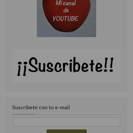
Cocina Murciana
Cocina Navarra
Cocina Riojana
Cocina Valenciana
Cocina Vasca
Cocina Europea
Cocina Alemana
Cocina Austriaca
Cocina Belga
Suscríbete con tu e-mail
Cocina Britanica
Cocina Bulgara