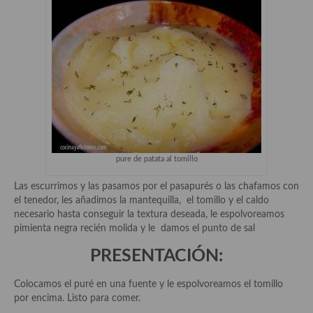
Aderezos, salsas, vinagretas, especias, hierbas aromáticas o
aditivos
Especias, mezclas de especias
Hierbas aromáticas
Aceites
Mojos y pastas
pure de patata al tomillo
Sales y polvos
Las escurrimos y las pasamos por el pasapurés o las chafamos con
Salsas y mojos
el tenedor, les añadimos la mantequilla, el tomillo y el caldo
necesario hasta conseguir la textura deseada, le espolvoreamos
Adobos
pimienta negra recién molida y le damos el punto de sal
Aperitivos
PRESENTACIÓN:
Bebidas
Colocamos el puré en una fuente y le espolvoreamos el tomillo
por encima. Listo para comer.
Bocadillos, hamburguesas, sándwich, emparedados, tostas y