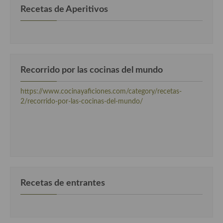
Recetas de Aperitivos
Cocina Danesa
Cocina de la Republica Checa
Cocina de Polonia
Recorrido por las cocinas del mundo
Cocina de Ucrania
Cocina Eslovena
https://www.cocinayaficiones.com/category/recetas-
2/recorrido-por-las-cocinas-del-mundo/
Cocina Francesa
Cocina Griega
Cocina Holandesa
Cocina Hungara
Recetas de entrantes
Cocina Irlanda
Cocina Italiana