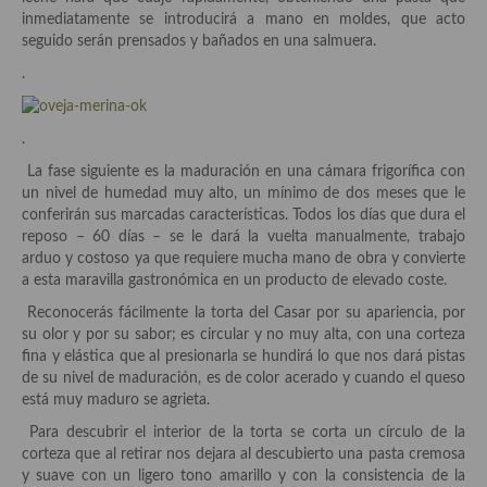
Aderezos, salsas, vinagretas, especias, hierbas aromáticas o
inmediatamente se introducirá a mano en moldes, que acto
aditivos
seguido serán prensados y bañados en una salmuera.
.
Especias, mezclas de especias
Hierbas aromáticas
.
Aceites
La fase siguiente es la maduración en una cámara frigorífica con
un nivel de humedad muy alto, un mínimo de dos meses que le
Mojos y pastas
conferirán sus marcadas características. Todos los días que dura el
reposo – 60 días – se le dará la vuelta manualmente, trabajo
Sales y polvos
arduo y costoso ya que requiere mucha mano de obra y convierte
a esta maravilla gastronómica en un producto de elevado coste.
Salsas y mojos
Reconocerás fácilmente la torta del Casar por su apariencia, por
su olor y por su sabor; es circular y no muy alta, con una corteza
Adobos
fina y elástica que al presionarla se hundirá lo que nos dará pistas
de su nivel de maduración, es de color acerado y cuando el queso
Aperitivos
está muy maduro se agrieta.
Bebidas
Para descubrir el interior de la torta se corta un círculo de la
corteza que al retirar nos dejara al descubierto una pasta cremosa
Bocadillos, hamburguesas, sándwich, emparedados, tostas y
y suave con un ligero tono amarillo y con la consistencia de la