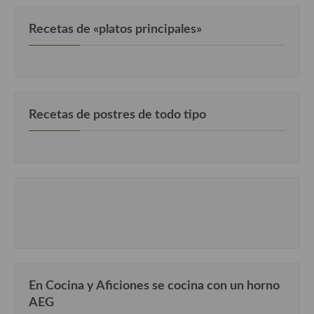
Cocina Luxemburgo
Recetas de «platos principales»
Cocina Polaca
Cocina portuguesa
Cocina Rusa
Recetas de postres de todo tipo
Cocina Sueca
Cocina Suiza
Cocina Turca
En Cocina y Aficiones se cocina con un horno
AEG