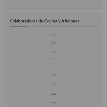
Colaboradores de Cocina y Aficiones
ooo
ooo
ooo
ooo
ooo
ooo
ooo
ooo