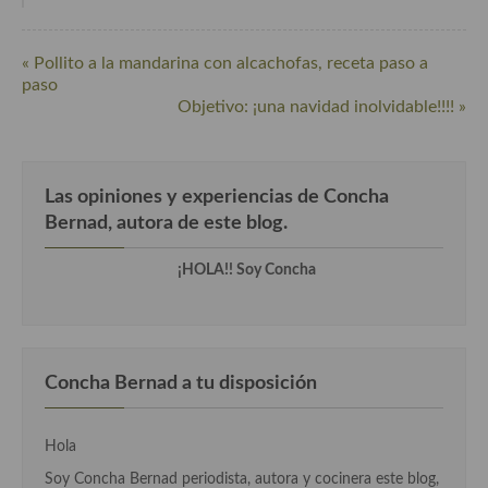
Cocina del Pacifico
Cocina filipina
« Pollito a la mandarina con alcachofas, receta paso a
paso
Cocina de Hawái
Objetivo: ¡una navidad inolvidable!!!! »
Cocina de Madagascar
Cocina Africana
Las opiniones y experiencias de Concha
Bernad, autora de este blog.
Cocina Sudafrinaca
Cocina del Congo
¡HOLA!! Soy Concha
Cocina Sefardí
Cocina Yoshoku
Concha Bernad a tu disposición
Cocina callejera
Cocina fusión
Hola
Soy Concha Bernad periodista, autora y cocinera este blog,
Cocinas de España