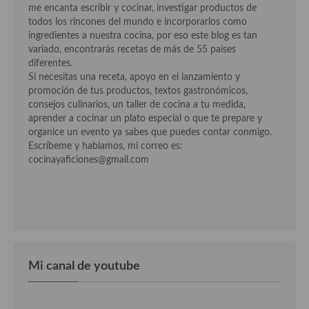
me encanta escribir y cocinar, investigar productos de
todos los rincones del mundo e incorporarlos como
Cocina Andaluza
ingredientes a nuestra cocina, por eso este blog es tan
variado, encontrarás recetas de más de 55 países
Cocina Aragonesa
diferentes.
Si necesitas una receta, apoyo en el lanzamiento y
Cocina Asturiana
promoción de tus productos, textos gastronómicos,
consejos culinarios, un taller de cocina a tu medida,
Cocina Balear
aprender a cocinar un plato especial o que te prepare y
organice un evento ya sabes que puedes contar conmigo.
Cocina Canaria
Escríbeme y hablamos, mi correo es:
cocinayaficiones@gmail.com
Cocina Castellana
Cocina Castilla – La Mancha
Cocina Catalana
Cocina Extremeña
Mi canal de youtube
Cocina Gallega
Cocina Madrileña