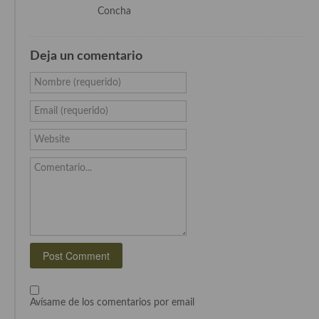
Cocina Azerí (Azerbaiyán)
Concha
Cocina de Egipto
Deja un comentario
Cocina de Tunez
Nombre (requerido)
Cocina Oriental
Email (requerido)
Cocina Tailandesa
Website
Cocina Japonesa
Comentario...
Cocina Vietnamita
Cocina camboyana
Cocina Coreana
Cocina HIndú
Cocina China
Avísame de los comentarios por email