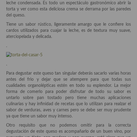
demás
leche condensada. Es todo un espectáculo gastronómico abrir la
torta y ver como esta deliciosa crema se derrama por las paredes
Entrantes y primeros platos
del queso.
Tiene un sabor rústico, ligeramente amargo que le confiere los
Ensaladas
cardos utilizados para cuajar la leche, es de textura muy suave,
aterciopelada y delicada.
Entrantes
.
Gazpachos, salmorejos, sopas y cremas frías
Quínoa
.
Para degustar este queso tan singular deberás sacarlo varias horas
Pasta
antes del frio y dejar que se atempere para que todas sus
cualidades organolépticas estén en todo su esplendor. La mejor
Arroces Y fideuás
forma de comerlo para poder disfrutar de todo su sabor es
untarlo sobre pan tostado pero tiene muchas aplicaciones
Legumbres y cereales
culinarias y hay infinidad de recetas que lo utilizan para realzar el
sabor de verduras, aves y carnes pero se debe ser muy prudente
Cuscús
ya que tiene un sabor muy intenso.
Huevos
Otro requisito que no podemos omitir para la correcta
degustación de este queso es acompañarlo de un buen vino, por
Masas elaboradas con harina, pizzas, quiches y demás