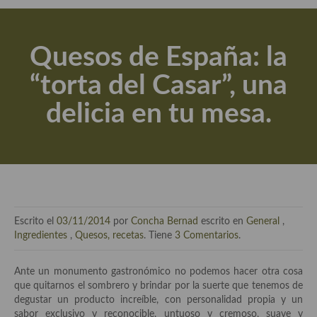
Actualidad y recomendaciones
Libros de cocina, repostería, gastronomía y más
Quesos de España: la
Apuntes, estudios sobre temas interesantes e importantes
“torta del Casar”, una
Aceite de Oliva Virgen Extra (AOVE)
delicia en tu mesa.
Recetas maridadas con los mejores AOVES
Flores en la cocina recetas
Técnicas de emplatado
El mundo del vino y las bebidas
Escrito el
03/11/2014
por
Concha Bernad
escrito en
General
,
Tiendas especiales
Ingredientes
,
Quesos, recetas
. Tiene
3 Comentarios
.
En la mesa: menaje, vajilla, técnicas de emplatado, decoración
Ante un monumento gastronómico no podemos hacer otra cosa
que quitarnos el sombrero y brindar por la suerte que tenemos de
Especias, hierbas, condimentos, espesantes y aditivos
degustar un producto increíble, con personalidad propia y un
sabor exclusivo y reconocible, untuoso y cremoso, suave y