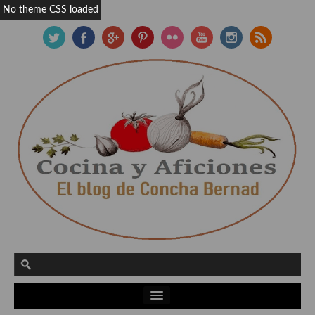
No theme CSS loaded