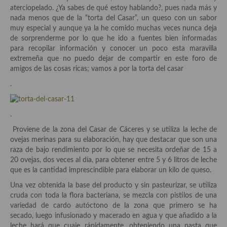
Historia de la gastronomía, platos celebres, cocineros, críticos,
aterciopelado. ¿Ya sabes de qué estoy hablando?, pues nada más y
historias culinarias y otras cosas
nada menos que de la “torta del Casar”, un queso con un sabor
muy especial y aunque ya la he comido muchas veces nunca deja
Origen y evolución de la comida
de sorprenderme por lo que he ido a fuentes bien informadas
para recopilar información y conocer un poco esta maravilla
Protocolo y buenas maneras.
extremeña que no puedo dejar de compartir en este foro de
amigos de las cosas ricas; vamos a por la torta del casar
Ocio – restaurantes, bares, tabernas
.
Viajes eno-gastro-turísticos
En El Candelero
.
Proviene de la zona del Casar de Cáceres y se utiliza la leche de
Las opiniones de la «Cocinera»
ovejas merinas para su elaboración, hay que destacar que son una
raza de bajo rendimiento por lo que se necesita ordeñar de 15 a
Prensa
20 ovejas, dos veces al día, para obtener entre 5 y 6 litros de leche
que es la cantidad imprescindible para elaborar un kilo de queso.
Recetas
Una vez obtenida la base del producto y sin pasteurizar, se utiliza
Acompañamientos
cruda con toda la flora bacteriana, se mezcla con pistilos de una
variedad de cardo autóctono de la zona que primero se ha
Airfryer recetas
secado, luego infusionado y macerado en agua y que añadido a la
leche hará que cuaje rápidamente, obteniendo una pasta que