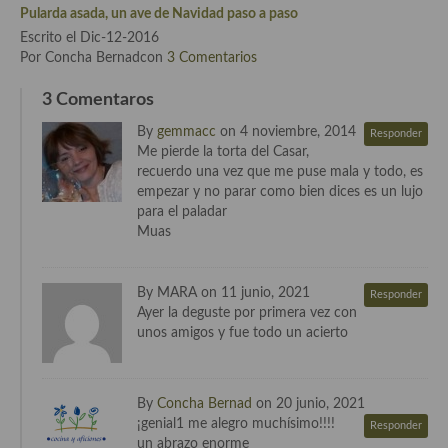
Pularda asada, un ave de Navidad paso a paso
Cocina de Guatemala
Escrito el Dic-12-2016
Por Concha Bernadcon
3 Comentarios
Cocina de Nicaragua
3 Comentaros
Cocina Ecuatoriana
By
gemmacc
on 4 noviembre, 2014
Responder
Cocina Jamaicana
Me pierde la torta del Casar,
recuerdo una vez que me puse mala y todo, es
Cocina Mexicana
empezar y no parar como bien dices es un lujo
para el paladar
Cocina peruana
Muas
Cocina de Oriente Medio
By MARA on 11 junio, 2021
Responder
Cocina israelí
Ayer la deguste por primera vez con
unos amigos y fue todo un acierto
Cocina libanesa
Cocina Armenia
By
Concha Bernad
on 20 junio, 2021
Cocina Siria
¡genial1 me alegro muchísimo!!!!
Responder
un abrazo enorme