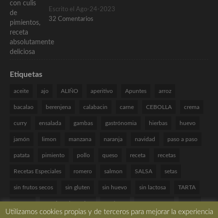
Escrito el Ago-24-2023
32 Comentarios
Etiquetas
aceite
ajo
ALIÑO
aperitivo
Apuntes
arroz
bacalao
berenjena
calabacin
carne
CEBOLLA
crema
curry
ensalada
gambas
gastrónomia
hierbas
huevo
jamón
limon
manzana
naranja
navidad
paso a paso
patata
pimiento
pollo
queso
receta
recetas
Recetas Especiales
romero
salmon
SALSA
setas
sin frutos secos
sin gluten
sin huevo
sin lactosa
TARTA
tomate
Técnicas de cocina
verduras
VINAGRETA
yogur
Utilizamos cookies propias y de terceros para mejorar la experiencia