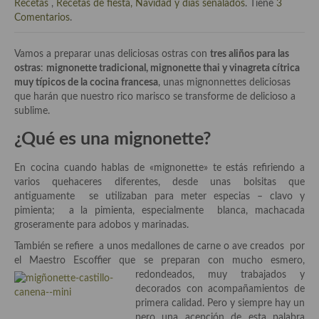
Historia de la gastronomía, platos celebres, cocineros, críticos,
Recetas
,
Recetas de fiesta, Navidad y días señalados
. Tiene
3
historias culinarias y otras cosas
Comentarios
.
Origen y evolución de la comida
Vamos a preparar unas deliciosas ostras con
tres aliños para las
ostras
:
mignonette tradicional, mignonette thai y vinagreta cítrica
Protocolo y buenas maneras.
muy típicos de la cocina francesa
, unas mignonnettes deliciosas
que harán que nuestro rico marisco se transforme de delicioso a
Ocio – restaurantes, bares, tabernas
sublime.
Viajes eno-gastro-turísticos
¿Qué es una mignonette?
En El Candelero
En cocina cuando hablas de «mignonette» te estás refiriendo a
varios quehaceres diferentes, desde unas bolsitas que
Las opiniones de la «Cocinera»
antiguamente se utilizaban para meter especias – clavo y
pimienta; a la pimienta, especialmente blanca, machacada
Prensa
groseramente para adobos y marinadas.
Recetas
También se refiere a unos medallones de carne o ave creados por
el Maestro Escoffier que se preparan con mucho esmero,
Acompañamientos
redondeados, muy trabajados y
decorados con acompañamientos de
Airfryer recetas
primera calidad. Pero y siempre hay un
pero una acepción de esta palabra