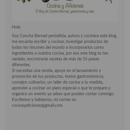
Cocina Luxemburgo
Cocina Polaca
Hola
Cocina portuguesa
Soy Concha Bernad periodista, autora y cocinera este blog,
Cocina Rusa
me encanta escribir y cocinar, investigar productos de
todos los rincones del mundo e incorporarlos como
Cocina Sueca
ingredientes a nuestra cocina, por eso este blog es tan
variado, encontrarás recetas de más de 55 países
Cocina Suiza
diferentes.
Si necesitas una receta, apoyo en el lanzamiento y
Cocina Turca
promoción de tus productos, textos gastronómicos,
consejos culinarios, un taller de cocina a tu medida,
aprender a cocinar un plato especial o que te prepare y
organice un evento ya sabes que puedes contar conmigo.
Escríbeme y hablamos, mi correo es:
cocinayaficiones@gmail.com