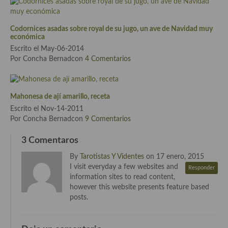
Cocina Andaluza
Codornices asadas sobre royal de su jugo, un ave de Navidad muy
económica
Cocina Aragonesa
Escrito el May-06-2014
Por Concha Bernadcon
4 Comentarios
Cocina Asturiana
Cocina Balear
Mahonesa de ají amarillo, receta
Cocina Canaria
Escrito el Nov-14-2011
Por Concha Bernadcon
9 Comentarios
Cocina Castellana
3 Comentaros
Cocina Castilla – La Mancha
By
Tarotistas Y Videntes
on 17 enero, 2015
Cocina Catalana
I visit everyday a few websites and
Responder
information sites to read content,
Cocina Extremeña
however this website presents feature based
posts.
Cocina Gallega
Cocina Madrileña