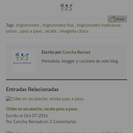
Cocina del Pacifico
Cocina filipina
Tags:
mignonnette
,
mignonnette thai
,
mignonnette tradicional
,
Cocina de Hawái
ostras
,
paso a paso
,
receta
,
vinagreta cítrica
Cocina de Madagascar
Cocina Africana
Escrito por
Concha Bernad
Cocina Sudafrinaca
Periodista, blogger y cocinera de este blog.
Cocina del Congo
Cocina Sefardí
Entradas Relacionadas
Cocina Yoshoku
Cocina callejera
Chiles en escabeche, receta paso a paso.
Escrito el Oct-07-2016
Cocina fusión
Por Concha Bernadcon
3 Comentarios
Cocinas de España