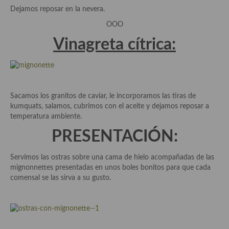
Cocina Azerí (Azerbaiyán)
Dejamos reposar en la nevera.
OOO
Cocina de Egipto
Vinagreta
cítrica:
Cocina de Tunez
Cocina Oriental
Cocina Tailandesa
Sacamos los granitos de caviar, le incorporamos las tiras de
kumquats, salamos, cubrimos con el aceite y dejamos reposar a
Cocina Japonesa
temperatura ambiente.
Cocina Vietnamita
PRESENTACIÓN:
Cocina camboyana
Servimos las ostras sobre una cama de hielo acompañadas de las
mignonnettes presentadas en unos boles bonitos para que cada
Cocina Coreana
comensal se las sirva a su gusto.
Cocina HIndú
Cocina China