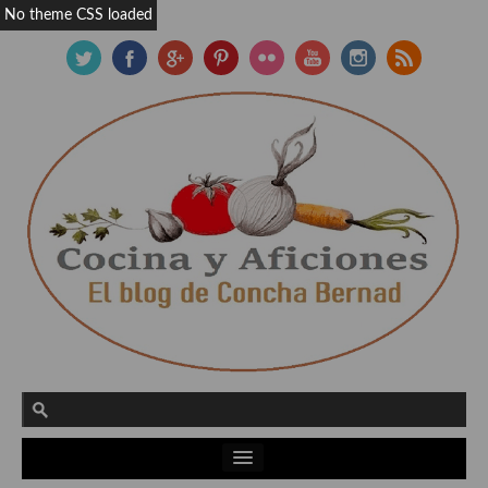
No theme CSS loaded