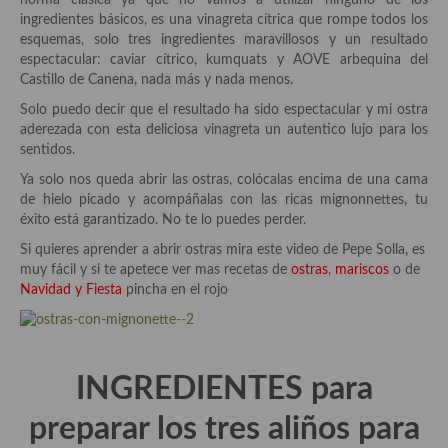
norma clásica ya que no vamos a utilizar ninguno de los
demás
ingredientes básicos, es una vinagreta cítrica que rompe todos los
esquemas, solo tres ingredientes maravillosos y un resultado
Entrantes y primeros platos
espectacular: caviar cítrico, kumquats y AOVE arbequina del
Castillo de Canena, nada más y nada menos.
Ensaladas
Solo puedo decir que el resultado ha sido espectacular y mi ostra
Entrantes
aderezada con esta deliciosa vinagreta un autentico lujo para los
sentidos.
Gazpachos, salmorejos, sopas y cremas frías
Ya solo nos queda abrir las ostras, colócalas encima de una cama
de hielo picado y acompáñalas con las ricas mignonnettes, tu
Quínoa
éxito está garantizado. No te lo puedes perder.
Pasta
Si quieres aprender a abrir ostras mira este video de Pepe Solla, es
muy fácil y si te apetece ver mas recetas de
ostras
,
mariscos
o de
Arroces Y fideuás
Navidad y Fiesta
pincha en el rojo
Legumbres y cereales
Cuscús
INGREDIENTES para
Huevos
preparar los tres aliños para
Masas elaboradas con harina, pizzas, quiches y demás