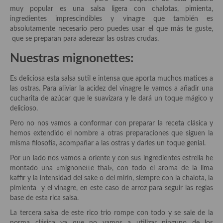
Aderezos, salsas, vinagretas, especias, hierbas aromáticas o
muy popular es una salsa ligera con chalotas, pimienta,
aditivos
ingredientes imprescindibles y vinagre que también es
absolutamente necesario pero puedes usar el que más te guste,
Especias, mezclas de especias
que se preparan para aderezar las ostras crudas.
Nuestras mignonettes:
Hierbas aromáticas
Aceites
Es deliciosa esta salsa sutil e intensa que aporta muchos matices a
las ostras. Para aliviar la acidez del vinagre le vamos a añadir una
Mojos y pastas
cucharita de azúcar que le suavizara y le dará un toque mágico y
delicioso.
Sales y polvos
Pero no nos vamos a conformar con preparar la receta clásica y
hemos extendido el nombre a otras preparaciones que siguen la
Salsas y mojos
misma filosofía, acompañar a las ostras y darles un toque genial.
Adobos
Por un lado nos vamos a oriente y con sus ingredientes estrella he
montado una «mignonette thai», con todo el aroma de la lima
Aperitivos
kaffir y la intensidad del sake o del mirin, siempre con la chalota, la
pimienta y el vinagre, en este caso de arroz para seguir las reglas
Bebidas
base de esta rica salsa.
La tercera salsa de este rico trio rompe con todo y se sale de la
Bocadillos, hamburguesas, sándwich, emparedados, tostas y