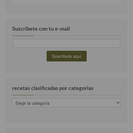
Suscríbete con tu e-mail
recetas clasificadas por categorias
recetas
clasificadas
por
categorias