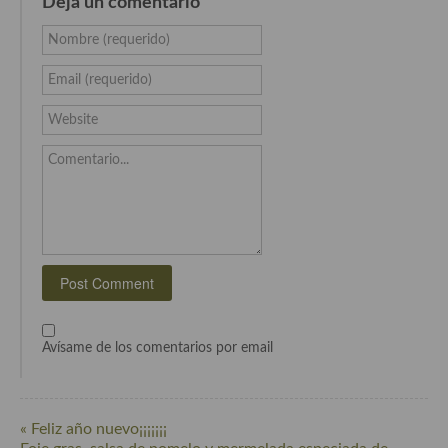
Deja un comentario
Cocina Murciana
Nombre (requerido)
Cocina Navarra
Email (requerido)
Cocina Riojana
Website
Cocina Valenciana
Comentario...
Cocina Vasca
Cocina Europea
Cocina Alemana
Cocina Austriaca
Avísame de los comentarios por email
Cocina Belga
Cocina Britanica
« Feliz año nuevo¡¡¡¡¡¡¡
Cocina Bulgara