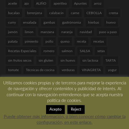
aceite
ajo
ALIÑO
aperitivo
Apuntes
arroz
bacalao
berenjena
calabacin
carne
CEBOLLA
crema
curry
ensalada
gambas
gastrónomia
hierbas
huevo
jamón
limon
manzana
naranja
navidad
paso a paso
patata
pimiento
pollo
queso
receta
recetas
Recetas Especiales
romero
salmon
SALSA
setas
sin frutos secos
sin gluten
sin huevo
sin lactosa
TARTA
tomate
Técnicas de cocina
verduras
VINAGRETA
yogur
Utilizamos cookies propias y de terceros para mejorar la experiencia
de navegación y ofrecer contenidos y publicidad de interés. Al
continuar con la navegación entendemos que se acepta nuestra
Copyright © 2017 All rights reserved. -
Desarrollado por LBM Diseño Web
política de cookies.
Acepto
Reject
Puede obtener más información, o bien conocer cómo cambiar la
configuración, en este enlace.