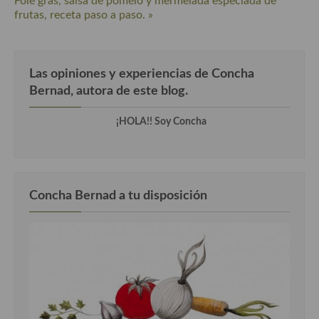
Foie gras, salsa de pomelo y mermelada especiada de
frutas, receta paso a paso. »
Cocina Danesa
Cocina de la Republica Checa
Las opiniones y experiencias de Concha
Cocina de Polonia
Bernad, autora de este blog.
Cocina de Ucrania
¡HOLA!! Soy Concha
Cocina Eslovena
Cocina Francesa
Cocina Griega
Concha Bernad a tu disposición
Cocina Holandesa
Cocina Hungara
Cocina Irlanda
Cocina Italiana