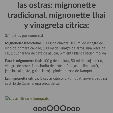
las ostras: mignonette
Plato principal
tradicional, mignonette thai
Aves
y vinagreta cítrica:
Carne
3/4 ostras por comensal
Pescado y Marisco
Mignonette tradicional:
100 g de chalota, 100 ml de vinagre de
vino de primera calidad, 100 ml de vinagre de arroz, una pizca de
Postres y dulces
sal, 1 cucharada de café de azúcar, pimienta blanca recién molida
Postres con frutas
Para la mignonette
thai
: 100 g de chalota, 50 ml de: soja, mirin,
vinagre de arroz, 1 cucharita de azúcar, 2 hojas de lima kaffir,
Quesos, recetas
jengibre al gusto, guindilla roja, pimienta rosa de Kampot.
La mignonette
cítrica
: 1 caviar cítrico, 2 kumquat, aove arbequina
Salazones y encurtidos
castillo de Canena, una pizca de sal.
Recetas Especiales
Recetas de Cuaresma
oooOOOooo
Recetas maridadas con los mejores AOVES