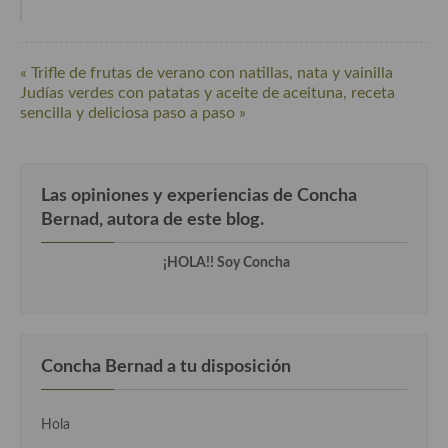
Cocina Danesa
Cocina de la Republica Checa
« Trifle de frutas de verano con natillas, nata y vainilla
Judías verdes con patatas y aceite de aceituna, receta
Cocina de Polonia
sencilla y deliciosa paso a paso »
Cocina de Ucrania
Cocina Eslovena
Las opiniones y experiencias de Concha
Bernad, autora de este blog.
Cocina Francesa
¡HOLA!! Soy Concha
Cocina Griega
Cocina Holandesa
Cocina Hungara
Concha Bernad a tu disposición
Cocina Irlanda
Cocina Italiana
Hola