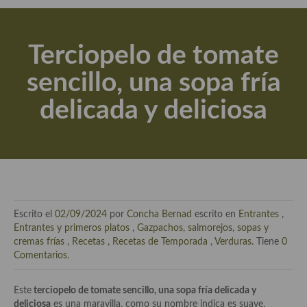
Actualidad y recomendaciones
Libros de cocina, repostería, gastronomía y más
Terciopelo de tomate
Apuntes, estudios sobre temas interesantes e importantes
sencillo, una sopa fría
Aceite de Oliva Virgen Extra (AOVE)
delicada y deliciosa
Recetas maridadas con los mejores AOVES
Flores en la cocina recetas
Técnicas de emplatado
El mundo del vino y las bebidas
Escrito el
02/09/2024
por
Concha Bernad
escrito en
Entrantes
,
Tiendas especiales
Entrantes y primeros platos
,
Gazpachos, salmorejos, sopas y
cremas frías
,
Recetas
,
Recetas de Temporada
,
Verduras
. Tiene
0
En la mesa: menaje, vajilla, técnicas de emplatado, decoración
Comentarios
.
Especias, hierbas, condimentos, espesantes y aditivos
Este
terciopelo de tomate sencillo, una sopa fría delicada y
deliciosa
es una maravilla, como su nombre indica es suave,