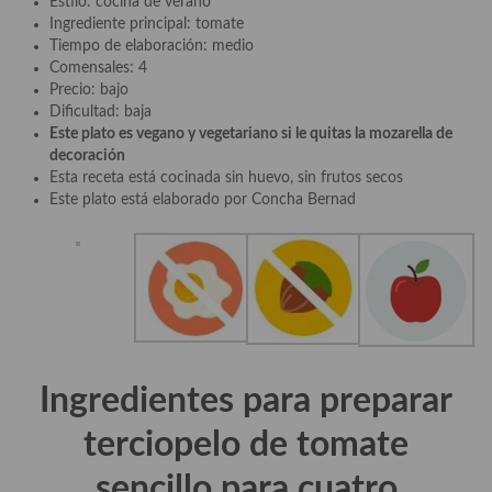
Estilo: cocina de verano
demás
Ingrediente principal: tomate
Tiempo de elaboración: medio
Entrantes y primeros platos
Comensales: 4
Precio: bajo
Ensaladas
Dificultad: baja
Este plato es vegano y vegetariano si le quitas la mozarella de
Entrantes
decoración
Esta receta está cocinada sin huevo, sin frutos secos
Gazpachos, salmorejos, sopas y cremas frías
Este plato está elaborado por Concha Bernad
Quínoa
Pasta
Arroces Y fideuás
Legumbres y cereales
Ingredientes para preparar
Cuscús
terciopelo de tomate
Huevos
sencillo para cuatro
Masas elaboradas con harina, pizzas, quiches y demás