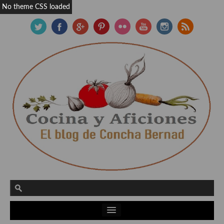
No theme CSS loaded