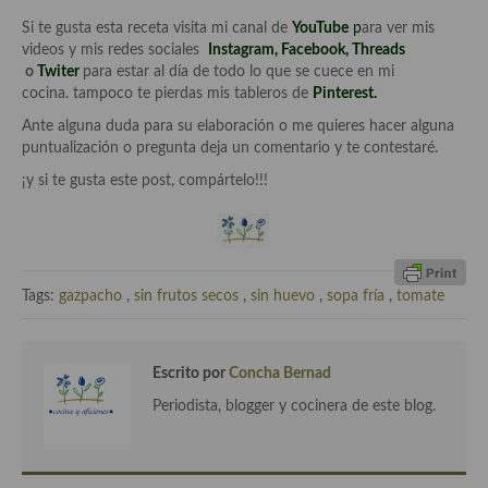
Cocina del Pacifico
Si te gusta esta receta visita mi canal de
YouTube
p
ara ver mis
videos y mis redes sociales
Instagram
,
Facebook
,
Threads
Cocina filipina
o
Twiter
para estar al día de todo lo que se cuece en mi
cocina. tampoco te pierdas mis tableros de
Pinterest.
Cocina de Hawái
Ante alguna duda para su elaboración o me quieres hacer alguna
Cocina de Madagascar
puntualización o pregunta deja un comentario y te contestaré.
¡y si te gusta este post, compártelo!!!
Cocina Africana
Cocina Sudafrinaca
Cocina del Congo
Tags:
gazpacho
,
sin frutos secos
,
sin huevo
,
sopa fría
,
tomate
Cocina Sefardí
Cocina Yoshoku
Escrito por
Concha Bernad
Cocina callejera
Periodista, blogger y cocinera de este blog.
Cocina fusión
Cocinas de España