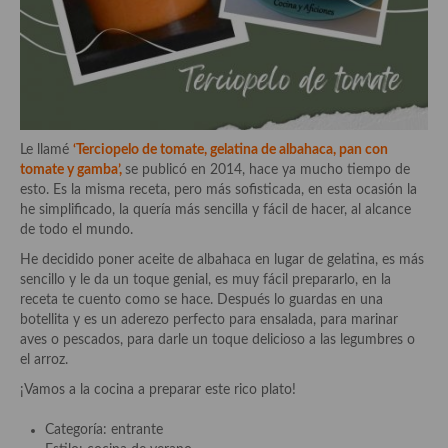
Aderezos, salsas, vinagretas, especias, hierbas aromáticas o
aditivos
Especias, mezclas de especias
Hierbas aromáticas
Le llamé
‘
Terciopelo de tomate, gelatina de albahaca, pan con
Aceites
tomate y gamba
’,
se publicó en 2014, hace ya mucho tiempo de
esto. Es la misma receta, pero más sofisticada, en esta ocasión la
Mojos y pastas
he simplificado, la quería más sencilla y fácil de hacer, al alcance
de todo el mundo.
Sales y polvos
He decidido poner aceite de albahaca en lugar de gelatina, es más
Salsas y mojos
sencillo y le da un toque genial, es muy fácil prepararlo, en la
receta te cuento como se hace. Después lo guardas en una
Adobos
botellita y es un aderezo perfecto para ensalada, para marinar
aves o pescados, para darle un toque delicioso a las legumbres o
Aperitivos
el arroz.
¡Vamos a la cocina a preparar este rico plato!
Bebidas
Categoría: entrante
Bocadillos, hamburguesas, sándwich, emparedados, tostas y