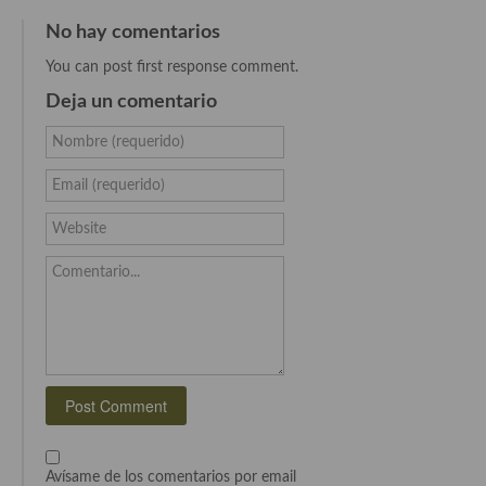
No hay comentarios
Cocina Murciana
You can post first response comment.
Cocina Navarra
Deja un comentario
Cocina Riojana
Nombre (requerido)
Cocina Valenciana
Email (requerido)
Cocina Vasca
Website
Cocina Europea
Comentario...
Cocina Alemana
Cocina Austriaca
Cocina Belga
Cocina Britanica
Cocina Bulgara
Avísame de los comentarios por email