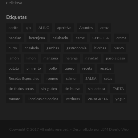
Etiquetas
aceite
ajo
ALIÑO
aperitivo
Apuntes
arroz
bacalao
berenjena
calabacin
carne
CEBOLLA
crema
curry
ensalada
gambas
gastrónomia
hierbas
huevo
jamón
limon
manzana
naranja
navidad
paso a paso
patata
pimiento
pollo
queso
receta
recetas
Recetas Especiales
romero
salmon
SALSA
setas
sin frutos secos
sin gluten
sin huevo
sin lactosa
TARTA
tomate
Técnicas de cocina
verduras
VINAGRETA
yogur
Copyright © 2017 All rights reserved. -
Desarrollado por LBM Diseño Web