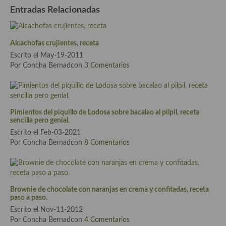
Entradas Relacionadas
Cocina Andaluza
Cocina Aragonesa
Alcachofas crujientes, receta
Escrito el May-19-2011
Cocina Asturiana
Por Concha Bernadcon
3 Comentarios
Cocina Balear
Cocina Canaria
Pimientos del piquillo de Lodosa sobre bacalao al pilpil, receta
Cocina Castellana
sencilla pero genial.
Escrito el Feb-03-2021
Cocina Castilla – La Mancha
Por Concha Bernadcon
8 Comentarios
Cocina Catalana
Cocina Extremeña
Brownie de chocolate con naranjas en crema y confitadas, receta
paso a paso.
Cocina Gallega
Escrito el Nov-11-2012
Por Concha Bernadcon
4 Comentarios
Cocina Madrileña