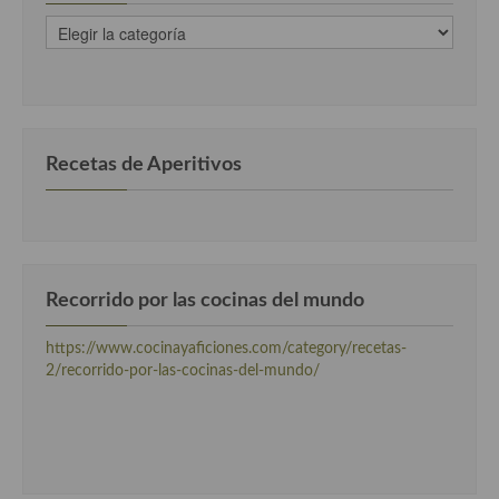
recetas
clasificadas
por
categorias
Recetas de Aperitivos
Recorrido por las cocinas del mundo
https://www.cocinayaficiones.com/category/recetas-
2/recorrido-por-las-cocinas-del-mundo/