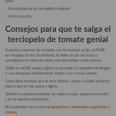
plato,
Cocina Azerí (Azerbaiyán)
– Acompañamos de una galleta crujiente.
Cocina de Egipto
– Servir muy frio.
Cocina de Tunez
Consejos para que te salga el
Cocina Oriental
terciopelo de tomate genial
Cocina Tailandesa
Si pones a macerar los tomates con la mostaza, el ajo, el AOVE,
los vinagres, la sal y la pimienta, lo dejas un par de horas y
Cocina Japonesa
conseguirás un extra de sabor, mas intensidad y más aromas.
Cocina Vietnamita
Utiliza un AOVE suave y ligero, te aconsejo un empeltre de Aragón
o una arbequina mediterránea, frutal y con mucho aroma.
Cocina camboyana
Como lleva mostaza que es muy intensa, vamos a añadir pimienta
blanca que es más suave y ligera.
Cocina Coreana
También lo puedes presentar en vasito o copa, queda muy molón
Cocina HIndú
y es un aperitivo fantástico.
No te pierdas mis recetas de
gazpachos
y
salmorejos
,
sopas frías y
Cocina China
cremas