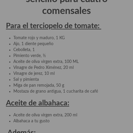
comensales
Plato principal
Aves
Para el terciopelo de tomate:
Carne
Tomate rojo y maduro, 1 KG
Ajo, 1 diente pequeño
Pescado y Marisco
Cebolleta, 1
Pimiento verde, ½
Postres y dulces
Aceite de oliva virgen extra, 100 ML
Vinagre de Pedro Ximénez, 20 ml
Postres con frutas
Vinagre de jerez, 10 ml
Sal y pimienta
Quesos, recetas
Miga de pan remojada, 50 g
Mostaza de grano antigua, 1 cucharita de café
Salazones y encurtidos
Aceite de albahaca:
Recetas Especiales
Aceite de oliva virgen extra, 200 ml
Recetas de Cuaresma
Albahaca a tu gusto
Recetas maridadas con los mejores AOVES
Además: