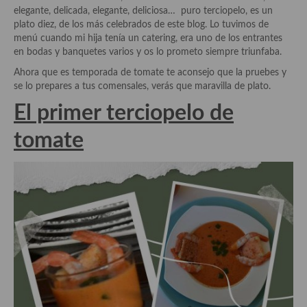
Historia de la gastronomía, platos celebres, cocineros, críticos,
elegante, delicada, elegante, deliciosa… puro terciopelo, es un
historias culinarias y otras cosas
plato diez, de los más celebrados de este blog. Lo tuvimos de
menú cuando mi hija tenía un catering, era uno de los entrantes
Origen y evolución de la comida
en bodas y banquetes varios y os lo prometo siempre triunfaba.
Protocolo y buenas maneras.
Ahora que es temporada de tomate te aconsejo que la pruebes y
se lo prepares a tus comensales, verás que maravilla de plato.
Ocio – restaurantes, bares, tabernas
El primer terciopelo de
Viajes eno-gastro-turísticos
tomate
En El Candelero
Las opiniones de la «Cocinera»
Prensa
Recetas
Acompañamientos
Airfryer recetas