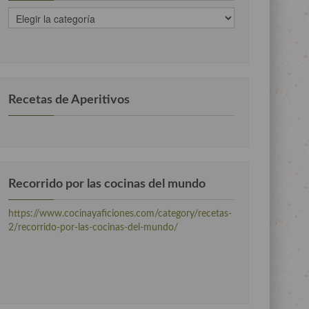
recetas
clasificadas
por
categorias
Recetas de Aperitivos
Recorrido por las cocinas del mundo
https://www.cocinayaficiones.com/category/recetas-
2/recorrido-por-las-cocinas-del-mundo/