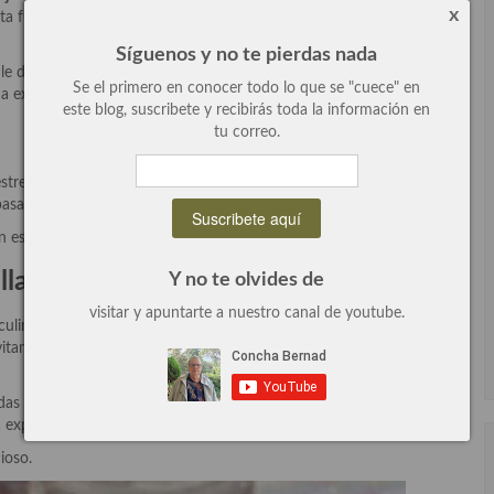
x
 fusión, un toque oriental con la finura de la cocina francesa. El
Síguenos y no te pierdas nada
 le dan al plato un toque genial para poner el punto canalla las
Se el primero en conocer todo lo que se "cuece" en
explosión de sabor que le va de maravilla al plato.
este blog, suscribete y recibirás toda la información en
tu correo.
strella del famoso
restaurante parisino
, es un acompañamiento
lo pasado, queda muy bonito cuando lo emplatamos.
n especial que le da la mantequilla a la comida.
lla:
Y no te olvides de
visitar y apuntarte a nuestro canal de youtube.
 culinario, pero comer mantequilla es necesario en las cantidades
itamina D y es uno de los pocos alimentos que nos la aportan
das por la falta de esta vitamina, 20/30 gramos al día y un poco de
a experiencia.
ioso.