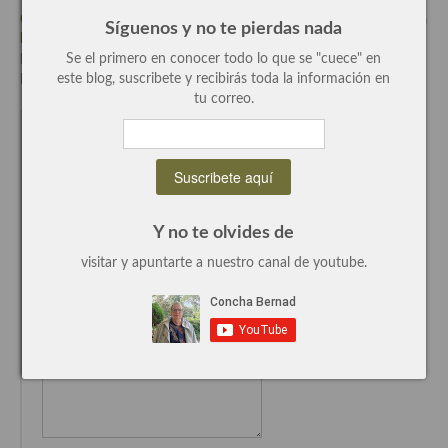
Cordero marinado y frito con sus acompañamientos, receta paso a
Síguenos y no te pierdas nada
Quesos, recetas
paso.
Se el primero en conocer todo lo que se "cuece" en
Escrito el Mar-13-2015
Salazones y encurtidos
este blog, suscribete y recibirás toda la información en
Por Concha Bernadcon
1 Comentario
tu correo.
Recetas Especiales
No hay comentarios
You can post first response comment.
Recetas de Cuaresma
Deja un comentario
Recetas maridadas con los mejores AOVES
Nombre (requerido)
Y no te olvides de
Recetas de fiesta, Navidad y días señalados
visitar y apuntarte a nuestro canal de youtube.
Email (requerido)
Resumen tematicos de recetas
Website
Cocinas del mundo
Comentario...
Cocina Americana
Cocina Argentina
Cocina Brasileña