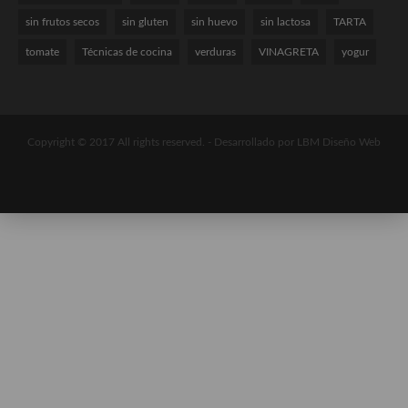
sin frutos secos
sin gluten
sin huevo
sin lactosa
TARTA
tomate
Técnicas de cocina
verduras
VINAGRETA
yogur
Copyright © 2017 All rights reserved. -
Desarrollado por LBM Diseño Web