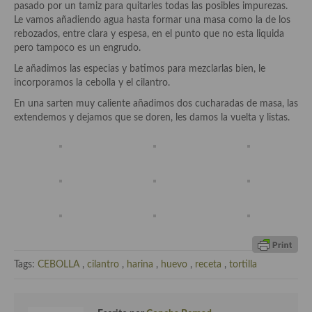
pasado por un tamiz para quitarles todas las posibles impurezas.
Le vamos añadiendo agua hasta formar una masa como la de los
Salsas y mojos
rebozados, entre clara y espesa, en el punto que no esta liquida
pero tampoco es un engrudo.
Adobos
Le añadimos las especias y batimos para mezclarlas bien, le
Aperitivos
incorporamos la cebolla y el cilantro.
En una sarten muy caliente añadimos dos cucharadas de masa, las
Bebidas
extendemos y dejamos que se doren, les damos la vuelta y listas.
Bocadillos, hamburguesas, sándwich, emparedados, tostas y
demás
Entrantes y primeros platos
Ensaladas
Entrantes
Gazpachos, salmorejos, sopas y cremas frías
Tags:
CEBOLLA
,
cilantro
,
harina
,
huevo
,
receta
,
tortilla
Quínoa