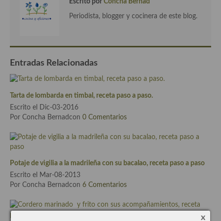
Pasta
Escrito por
Concha Bernad
Periodista, blogger y cocinera de este blog.
Arroces Y fideuás
Legumbres y cereales
Cuscús
Entradas Relacionadas
Huevos
Tarta de lombarda en timbal, receta paso a paso.
Masas elaboradas con harina, pizzas, quiches y demás
Escrito el Dic-03-2016
Por Concha Bernadcon
0 Comentarios
Plato principal
Aves
Carne
Potaje de vigilia a la madrileña con su bacalao, receta paso a paso
Escrito el Mar-08-2013
Pescado y Marisco
Por Concha Bernadcon
6 Comentarios
Postres y dulces
x
Postres con frutas