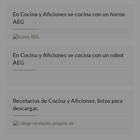
Cocina Alemana
En Cocina y Aficiones se cocina con un horno
Cocina Austriaca
AEG
Cocina Belga
Cocina Britanica
En Cocina y Aficiones se cocina con un robot
Cocina Bulgara
AEG
Cocina Danesa
Cocina de la Republica Checa
Cocina de Polonia
Recetarios de Cocina y Aficiones, listos para
descargar.
Cocina de Ucrania
Cocina Eslovena
Cocina Francesa