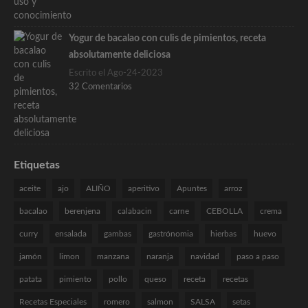
Yogur de bacalao con culis de pimientos, receta
absolutamente deliciosa
Escrito el Ago-24-2023
32 Comentarios
Etiquetas
aceite
ajo
ALIÑO
aperitivo
Apuntes
arroz
bacalao
berenjena
calabacin
carne
CEBOLLA
crema
curry
ensalada
gambas
gastrónomia
hierbas
huevo
jamón
limon
manzana
naranja
navidad
paso a paso
patata
pimiento
pollo
queso
receta
recetas
Recetas Especiales
romero
salmon
SALSA
setas