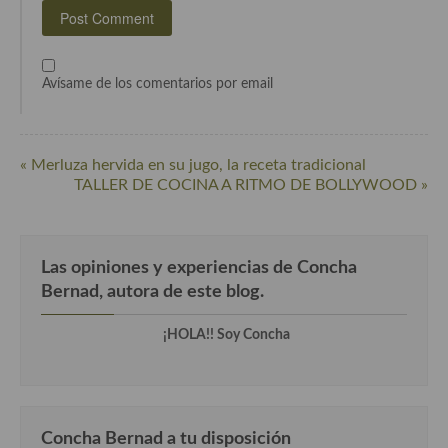
Cocina colombiana
Cocina Cajún y Creole
Avísame de los comentarios por email
Cocina Venezolana
Cocina Cubana
« Merluza hervida en su jugo, la receta tradicional
TALLER DE COCINA A RITMO DE BOLLYWOOD »
Cocina de Estados Unidos
Cocina de Guatemala
Las opiniones y experiencias de Concha
Cocina de Nicaragua
Bernad, autora de este blog.
Cocina Ecuatoriana
¡HOLA!! Soy Concha
Cocina Jamaicana
Cocina Mexicana
Cocina peruana
Concha Bernad a tu disposición