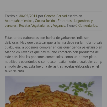
Técnicas de emplatado
El mundo del vino y las bebidas
Escrito el
30/05/2011
por
Concha Bernad
escrito en
Tiendas especiales
Acompañamientos
,
Cocina fusión
,
Entrantes
,
Legumbres y
cereales
,
Recetas Vegetarianas y Veganas
. Tiene
0 Comentarios
.
En la mesa: menaje, vajilla, técnicas de emplatado, decoración
Estas tortas elaboradas con harina de garbanzos india son
Especias, hierbas, condimentos, espesantes y aditivos
deliciosas. Hay que destacar que la harina debe ser la India no vale
cualquiera, la podemos comprar en cualquier tienda pakistaní o en
Historia de la gastronomía, platos celebres, cocineros, críticos,
Madrid en Lavapiés que hay mucho comercio con productos de
historias culinarias y otras cosas
este país. Nos las podemos comer solas, como un primer plato
nutritivo y económico o como acompañamiento a cualquier curry,
Origen y evolución de la comida
a modo de pan. Esta fue una de las tres recetas elaboradas en el
taller de Nitu.
Protocolo y buenas maneras.
Ocio – restaurantes, bares, tabernas
Viajes eno-gastro-turísticos
En El Candelero