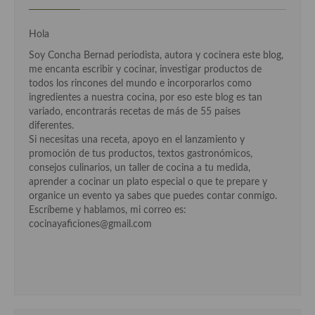
Cocina de Oriente Medio
Hola
Cocina israelí
Soy Concha Bernad periodista, autora y cocinera este blog,
Cocina libanesa
me encanta escribir y cocinar, investigar productos de
todos los rincones del mundo e incorporarlos como
Cocina Armenia
ingredientes a nuestra cocina, por eso este blog es tan
variado, encontrarás recetas de más de 55 países
Cocina Siria
diferentes.
Si necesitas una receta, apoyo en el lanzamiento y
Cocina Azerí (Azerbaiyán)
promoción de tus productos, textos gastronómicos,
consejos culinarios, un taller de cocina a tu medida,
Cocina de Egipto
aprender a cocinar un plato especial o que te prepare y
organice un evento ya sabes que puedes contar conmigo.
Cocina de Tunez
Escríbeme y hablamos, mi correo es:
cocinayaficiones@gmail.com
Cocina Oriental
Cocina Tailandesa
Cocina Japonesa