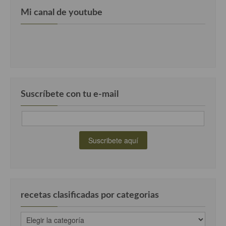
Cocina Vietnamita
Mi canal de youtube
Cocina camboyana
Cocina Coreana
Cocina HIndú
Cocina China
Suscríbete con tu e-mail
Cocina del Pacifico
Cocina filipina
Cocina de Hawái
Cocina de Madagascar
Cocina Africana
recetas clasificadas por categorias
Cocina Sudafrinaca
recetas