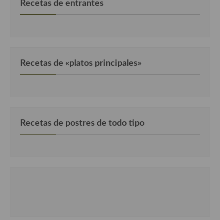
Recetas de entrantes
Cocina Castilla – La Mancha
Cocina Catalana
Cocina Extremeña
Recetas de «platos principales»
Cocina Gallega
Cocina Madrileña
Cocina Murciana
Recetas de postres de todo tipo
Cocina Navarra
Cocina Riojana
Cocina Valenciana
Cocina Vasca
Cocina Europea