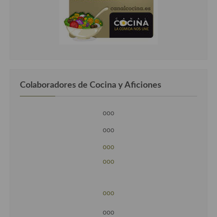
Colaboradores de Cocina y Aficiones
ooo
ooo
ooo
ooo
ooo
ooo