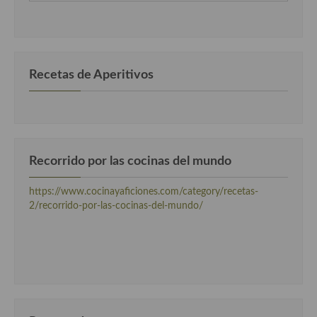
clasificadas
Cocina del Congo
por
categorias
Cocina Sefardí
Cocina Yoshoku
Recetas de Aperitivos
Cocina callejera
Cocina fusión
Cocinas de España
Recorrido por las cocinas del mundo
Cocina Andaluza
https://www.cocinayaficiones.com/category/recetas-
Cocina Aragonesa
2/recorrido-por-las-cocinas-del-mundo/
Cocina Asturiana
Cocina Balear
Cocina Canaria
Cocina Castellana