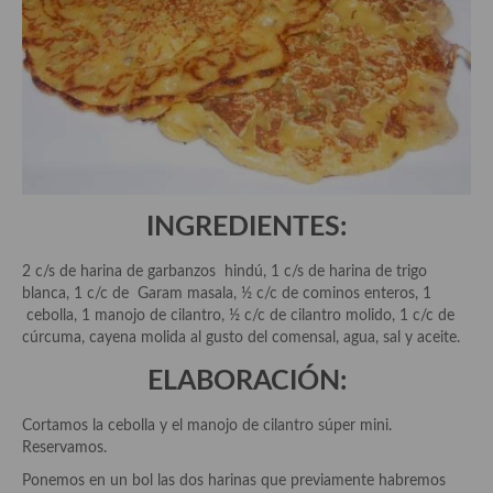
Las opiniones de la «Cocinera»
Prensa
Recetas
Acompañamientos
Airfryer recetas
INGREDIENTES:
Aderezos, salsas, vinagretas, especias, hierbas aromáticas o
aditivos
2 c/s de harina de garbanzos hindú, 1 c/s de harina de trigo
blanca, 1 c/c de Garam masala, ½ c/c de cominos enteros, 1
Especias, mezclas de especias
cebolla, 1 manojo de cilantro, ½ c/c de cilantro molido, 1 c/c de
cúrcuma, cayena molida al gusto del comensal, agua, sal y aceite.
Hierbas aromáticas
ELABORACIÓN:
Aceites
Cortamos la cebolla y el manojo de cilantro súper mini.
Mojos y pastas
Reservamos.
Ponemos en un bol las dos harinas que previamente habremos
Sales y polvos