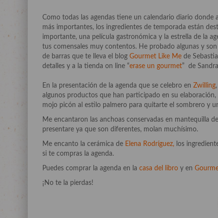
Como todas las agendas tiene un calendario diario donde a
más importantes, los ingredientes de temporada están desta
importante, una película gastronómica y la estrella de la 
tus comensales muy contentos. He probado algunas y son 
de barras que te lleva el blog
Gourmet Like Me
de Sebastia
detalles y a la tienda on line “
erase un gourmet
” de Sandra
En la presentación de la agenda que se celebro en
Zwilling
algunos productos que han participado en su elaboració
mojo picón al estilo palmero para quitarte el sombrero y u
Me encantaron las anchoas conservadas en mantequilla d
presentare ya que son diferentes, molan muchísimo.
Me encanto la cerámica de
Elena Rodríguez,
los ingredient
si te compras la agenda.
Puedes comprar la agenda en la
casa del libro
y en
Gourme
¡No te la pierdas!