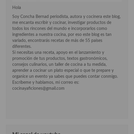
Cocina del Pacifico
Hola
Cocina filipina
Soy Concha Bernad periodista, autora y cocinera este blog,
me encanta escribir y cocinar, investigar productos de
Cocina de Hawái
todos los rincones del mundo e incorporarlos como
ingredientes a nuestra cocina, por eso este blog es tan
Cocina de Madagascar
variado, encontrarás recetas de más de 55 países
diferentes.
Cocina Africana
Si necesitas una receta, apoyo en el lanzamiento y
promoción de tus productos, textos gastronómicos,
Cocina Sudafrinaca
consejos culinarios, un taller de cocina a tu medida,
aprender a cocinar un plato especial o que te prepare y
Cocina del Congo
organice un evento ya sabes que puedes contar conmigo.
Escríbeme y hablamos, mi correo es:
Cocina Sefardí
cocinayaficiones@gmail.com
Cocina Yoshoku
Cocina callejera
Cocina fusión
Cocinas de España