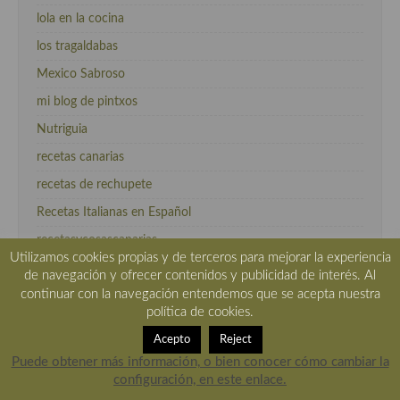
lola en la cocina
los tragaldabas
Mexico Sabroso
mi blog de pintxos
Nutriguia
recetas canarias
recetas de rechupete
Recetas Italianas en Español
recetasycosascanarias
Utilizamos cookies propias y de terceros para mejorar la experiencia
Sueño con ser cocinera
de navegación y ofrecer contenidos y publicidad de interés. Al
continuar con la navegación entendemos que se acepta nuestra
tvcocina
política de cookies.
velocidadcuchara.com
Acepto
Reject
Puede obtener más información, o bien conocer cómo cambiar la
configuración, en este enlace.