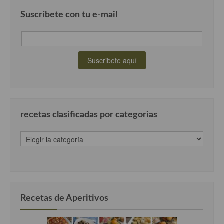
Suscríbete con tu e-mail
Cocina Murciana
Cocina Navarra
Cocina Riojana
Cocina Valenciana
Cocina Vasca
recetas clasificadas por categorias
Cocina Europea
Cocina Alemana
recetas
clasificadas
Cocina Austriaca
por
categorias
Cocina Belga
Cocina Britanica
Recetas de Aperitivos
Cocina Bulgara