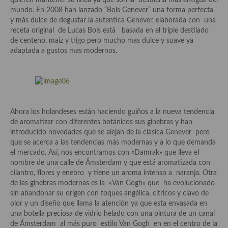
quieren mantener su línea ya que son la destilería más antigua del
demás
mundo. En 2008 han lanzado “Bols Genever” una forma perfecta
y más dulce de degustar la autentica Genever, elaborada con una
Entrantes y primeros platos
receta original de Lucas Bols está basada en el triple destilado
de centeno, maíz y trigo pero mucho mas dulce y suave ya
Ensaladas
adaptada a gustos mas modernos.
Entrantes
Gazpachos, salmorejos, sopas y cremas frías
Quínoa
Ahora los holandeses están haciendo guiños a la nueva tendencia
de aromatizar con diferentes botánicos sus ginebras y han
Pasta
introducido novedades que se alejan de la clásica Genever pero
que se acerca a las tendencias más modernas y a lo que demanda
Arroces Y fideuás
el mercado. Así, nos encontramos con «Damrak» que lleva el
nombre de una calle de Ámsterdam y que está aromatizada con
Legumbres y cereales
cilantro, flores y enebro y tiene un aroma intenso a naranja. Otra
de las ginebras modernas es la «Van Gogh» que ha evolucionado
Cuscús
sin abandonar su origen con toques angélica, cítricos y clavo de
olor y un diseño que llama la atención ya que esta envasada en
Huevos
una botella preciosa de vidrio helado con una pintura de un canal
de Ámsterdam al más puro estilo Van Gogh en en el centro de la
Masas elaboradas con harina, pizzas, quiches y demás