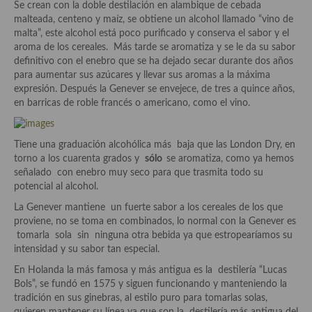
Se crean con la doble destilación en alambique de cebada
Aderezos, salsas, vinagretas, especias, hierbas aromáticas o
malteada, centeno y maíz, se obtiene un alcohol llamado “vino de
aditivos
malta”, este alcohol está poco purificado y conserva el sabor y el
aroma de los cereales. Más tarde se aromatiza y se le da su sabor
Especias, mezclas de especias
definitivo con el enebro que se ha dejado secar durante dos años
para aumentar sus azúcares y llevar sus aromas a la máxima
Hierbas aromáticas
expresión. Después la Genever se envejece, de tres a quince años,
en barricas de roble francés o americano, como el vino.
Aceites
Mojos y pastas
Tiene una graduación alcohólica más baja que las London Dry, en
torno a los cuarenta grados y
sólo
se aromatiza, como ya hemos
Sales y polvos
señalado con enebro muy seco para que trasmita todo su
potencial al alcohol.
Salsas y mojos
La Genever mantiene un fuerte sabor a los cereales de los que
Adobos
proviene, no se toma en combinados, lo normal con la Genever es
tomarla sola sin ninguna otra bebida ya que estropearíamos su
Aperitivos
intensidad y su sabor tan especial.
En Holanda la más famosa y más antigua es la destilería “Lucas
Bebidas
Bols”, se fundó en 1575 y siguen funcionando y manteniendo la
tradición en sus ginebras, al estilo puro para tomarlas solas,
Bocadillos, hamburguesas, sándwich, emparedados, tostas y