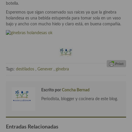
botella.
Plato principal
Esperemos que sigan conservado sus raíces ya que la ginebra
holandesa es una bebida estupenda para tomar sola en un vaso
Aves
bajo y ancho con mucho hielo y claro está, en buena compañía.
Carne
Pescado y Marisco
Postres y dulces
Tags:
destilados
,
Genever
,
ginebra
Postres con frutas
Quesos, recetas
Escrito por
Concha Bernad
Salazones y encurtidos
Periodista, blogger y cocinera de este blog.
Recetas Especiales
Recetas de Cuaresma
Entradas Relacionadas
Recetas maridadas con los mejores AOVES