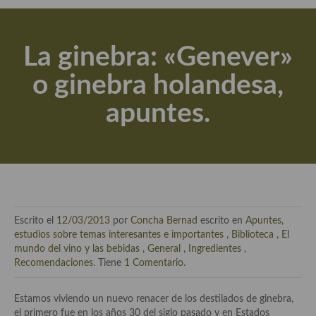
Actualidad y recomendaciones
Libros de cocina, repostería, gastronomía y más
La ginebra: «Genever»
Apuntes, estudios sobre temas interesantes e importantes
o ginebra holandesa,
Aceite de Oliva Virgen Extra (AOVE)
apuntes.
Recetas maridadas con los mejores AOVES
Flores en la cocina recetas
Técnicas de emplatado
El mundo del vino y las bebidas
Escrito el
12/03/2013
por
Concha Bernad
escrito en
Apuntes,
Tiendas especiales
estudios sobre temas interesantes e importantes
,
Biblioteca
,
El
mundo del vino y las bebidas
,
General
,
Ingredientes
,
En la mesa: menaje, vajilla, técnicas de emplatado, decoración
Recomendaciones
. Tiene
1 Comentario
.
Especias, hierbas, condimentos, espesantes y aditivos
Estamos viviendo un nuevo renacer de los destilados de ginebra,
el primero fue en los años 30 del siglo pasado y en Estados