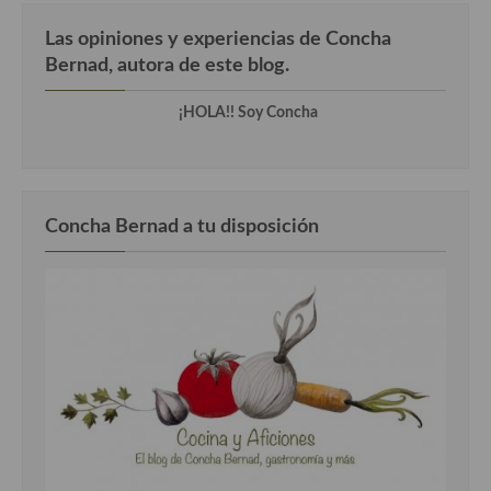
Cocina Azerí (Azerbaiyán)
Las opiniones y experiencias de Concha
Cocina de Egipto
Bernad, autora de este blog.
Cocina de Tunez
¡HOLA!! Soy Concha
Cocina Oriental
Cocina Tailandesa
Concha Bernad a tu disposición
Cocina Japonesa
Cocina Vietnamita
Cocina camboyana
Cocina Coreana
Cocina HIndú
Cocina China