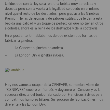
Historia de la gastronomía, platos celebres, cocineros, críticos,
Unidos que con la ley seca era una bebida muy apreciada y
historias culinarias y otras cosas
deseada pero con la vuelta a la legalidad se quedó en el mismo
nivel que el resto de los destilados, pero gracias a las Ginebras
Origen y evolución de la comida
Premium llenas de aromas y de sabores sutiles, que le dan a esta
bebida una calidad y un toque de perfección que no tienen otros
Protocolo y buenas maneras.
alcoholes, ahora es la reina de los destilados y de la coctelería.
Ocio – restaurantes, bares, tabernas
En el post anterior hablábamos de que existen dos formas de
fabricar la ginebra:
Viajes eno-gastro-turísticos
– La Genever o ginebra holandesa.
En El Candelero
– La London Dry o ginebra inglesa.
Las opiniones de la «Cocinera»
Prensa
Recetas
Hoy nos vamos a ocupar de la GENEVER, su nombre viene de
“GENIEVRE”, enebro en francés, y degeneró en Genever y es la
Acompañamientos
sucesora directa del tónico fabricado por Franciscus Sylvius para
combatir los humores biliares. Su proceso de fabricación es muy
Airfryer recetas
diferente a las London Dry.