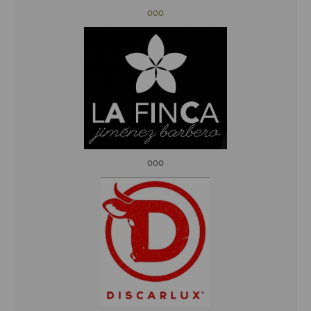
ooo
ooo