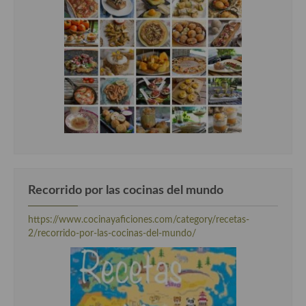
Cocina Danesa
Cocina de la Republica Checa
Cocina de Polonia
Cocina de Ucrania
Cocina Eslovena
Cocina Francesa
Cocina Griega
Recorrido por las cocinas del mundo
Cocina Holandesa
https://www.cocinayaficiones.com/category/recetas-
2/recorrido-por-las-cocinas-del-mundo/
Cocina Hungara
Cocina Irlanda
Cocina Italiana