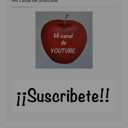
Mi canal de youtube
Cocina Andaluza
Cocina Aragonesa
Cocina Asturiana
Cocina Balear
Cocina Canaria
Cocina Castellana
Cocina Castilla – La Mancha
Cocina Catalana
Cocina Extremeña
Cocina Gallega
Cocina Madrileña