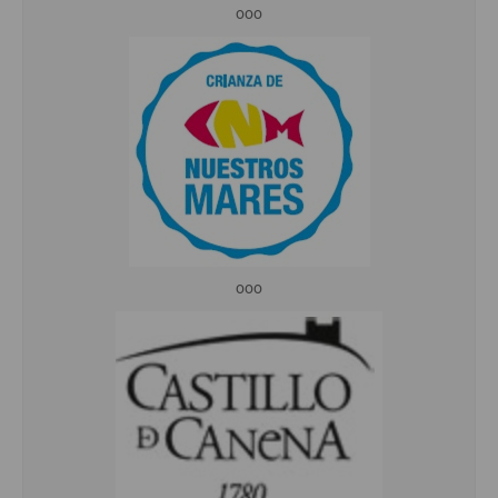
ooo
ooo