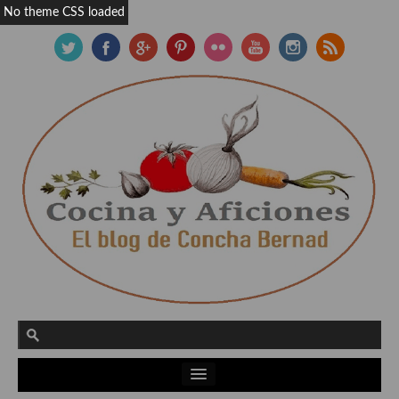
No theme CSS loaded