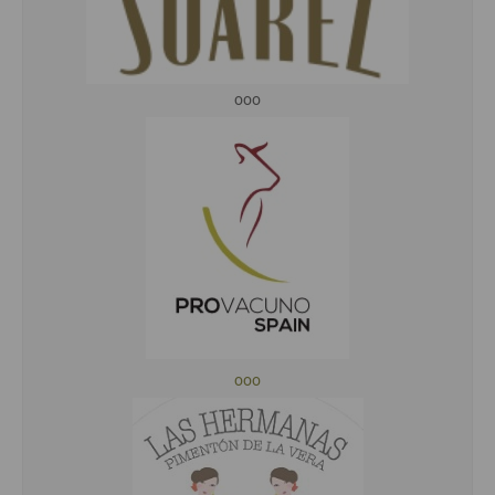
ooo
ooo