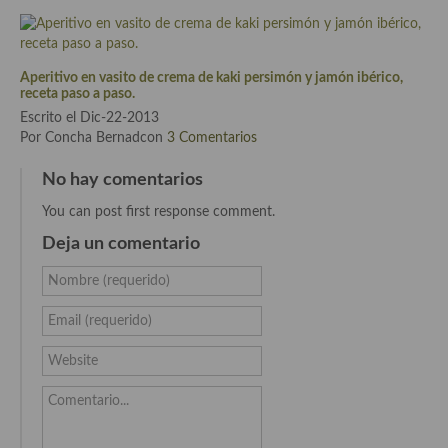
Cocina Luxemburgo
Cocina Polaca
Aperitivo en vasito de crema de kaki persimón y jamón ibérico,
receta paso a paso.
Cocina portuguesa
Escrito el Dic-22-2013
Cocina Rusa
Por Concha Bernadcon
3 Comentarios
Cocina Sueca
No hay comentarios
You can post first response comment.
Cocina Suiza
Deja un comentario
Cocina Turca
Nombre (requerido)
Email (requerido)
Website
Comentario...