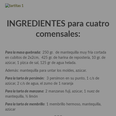
Aderezos, salsas, vinagretas, especias, hierbas aromáticas o
aditivos
Especias, mezclas de especias
INGREDIENTES para cuatro
Hierbas aromáticas
comensales:
Aceites
Mojos y pastas
Para la masa quebrada:
250 gr. de mantequilla muy fría cortada
en cubitos de 2x2cm, 425 gr. de harina de repostería, 10 gr. de
Sales y polvos
azúcar, 1 pizca de sal, 125 gr de agua helada.
Además: mantequilla para untar los moldes, azúcar.
Salsas y mojos
Para la tarta de persimón:
3 persimon en su punto, 1 c/s de
Adobos
azúcar, 2 c/s de agua, el zumo de 1 naranja
Para la tarta de manzana
: 2 manzanas fuji, azúcar, 1 nuez de
Aperitivos
mantequilla, ½ limón
Bebidas
Para la tarta de membrillo
: 1 membrillo hermoso, mantequilla,
azúcar
Bocadillos, hamburguesas, sándwich, emparedados, tostas y