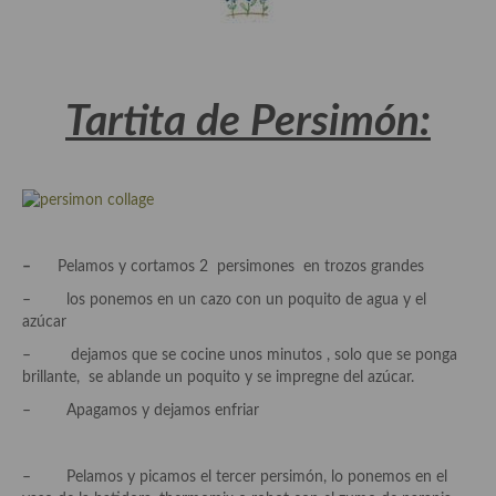
Cocina Azerí (Azerbaiyán)
Cocina de Egipto
Cocina de Tunez
Tartita de Persimón:
Cocina Oriental
Cocina Tailandesa
Cocina Japonesa
–
Pelamos y cortamos 2 persimones en trozos grandes
Cocina Vietnamita
– los ponemos en un cazo con un poquito de agua y el
azúcar
Cocina camboyana
– dejamos que se cocine unos minutos , solo que se ponga
Cocina Coreana
brillante, se ablande un poquito y se impregne del azúcar.
– Apagamos y dejamos enfriar
Cocina HIndú
Cocina China
– Pelamos y picamos el tercer persimón, lo ponemos en el