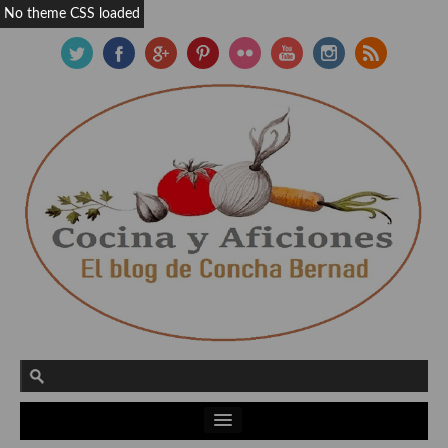
No theme CSS loaded