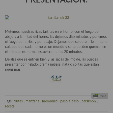
PRESENTACIÓN:
Cocina Murciana
Cocina Navarra
Cocina Riojana
Metemos nuestras ricas tartitas en el horno, con el fuego por
abajo y a la mitad del horno, las dejamos diez minutos y ponemos
Cocina Valenciana
el fuego por arriba y por abajo. Dejamos que se doren. Ten mucho
cuidado que cada horno es un mundo y se te pueden quemar, en
Cocina Vasca
el mío que es normal estuvieron unos 20 minutos.
Cocina Europea
Déjalas que se enfríen bien y las sacas del molde, las puedes
presentar con helado, crema inglesa, nata o solitas que están
Cocina Alemana
riquísimas.
Cocina Austriaca
Cocina Belga
Cocina Britanica
Tags:
frutas
,
manzana
,
membrillo
,
paso a paso
,
persimón
,
receta
Cocina Bulgara