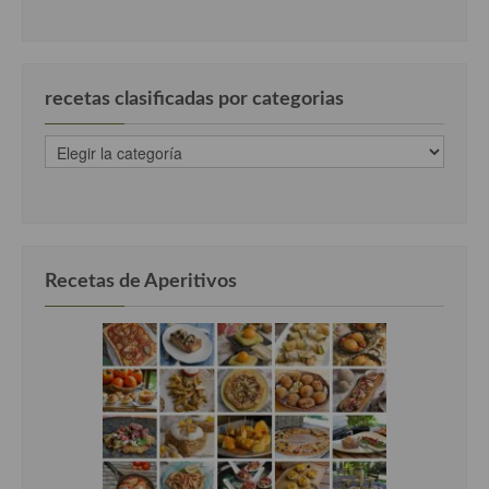
recetas clasificadas por categorias
recetas
clasificadas
por
categorias
Recetas de Aperitivos