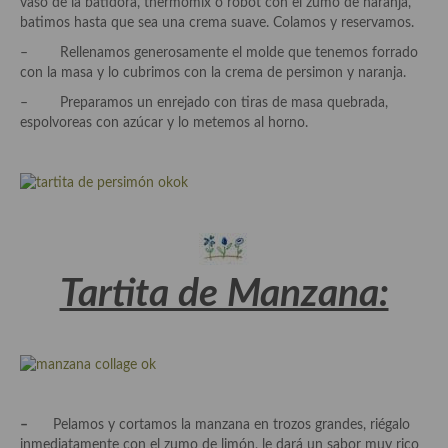
vaso de la batidora, thermomix o robot con el zumo de naranja,
Cocina del Pacifico
batimos hasta que sea una crema suave. Colamos y reservamos.
Cocina filipina
– Rellenamos generosamente el molde que tenemos forrado
con la masa y lo cubrimos con la crema de persimon y naranja.
Cocina de Hawái
– Preparamos un enrejado con tiras de masa quebrada,
espolvoreas con azúcar y lo metemos al horno.
Cocina de Madagascar
Cocina Africana
Cocina Sudafrinaca
Cocina del Congo
Tartita de Manzana:
Cocina Sefardí
Cocina Yoshoku
Cocina callejera
Cocina fusión
–
Pelamos y cortamos la manzana en trozos grandes, riégalo
inmediatamente con el zumo de limón, le dará un sabor muy rico
Cocinas de España