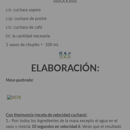
oooOOOooo
demás
c/s: cuchara sopera
Entrantes y primeros platos
c/p: cuchara de postre
Ensaladas
c/c: cuchara de café
l/c: la cantidad necesaria
Entrantes
1 vasos de chupito = 100 ml.
Gazpachos, salmorejos, sopas y cremas frías
Quínoa
ELABORACIÓN:
Pasta
Masa quebrada:
Arroces Y fideuás
Legumbres y cereales
Cuscús
Con thermomix (receta de velocidad cuchara):
Huevos
1.- Pon todos los ingredientes de la masa excepto el agua en el
vaso y mezcla
10 segundos en velocidad 6
. Verás que el resultado
Masas elaboradas con harina, pizzas, quiches y demás