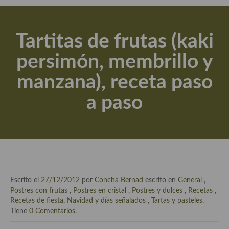
Actualidad y recomendaciones
Libros de cocina, repostería, gastronomía y más
Tartitas de frutas (kaki
Apuntes, estudios sobre temas interesantes e importantes
persimón, membrillo y
Aceite de Oliva Virgen Extra (AOVE)
manzana), receta paso
Recetas maridadas con los mejores AOVES
a paso
Flores en la cocina recetas
Técnicas de emplatado
El mundo del vino y las bebidas
Tiendas especiales
Escrito el
27/12/2012
por
Concha Bernad
escrito en
General
,
En la mesa: menaje, vajilla, técnicas de emplatado, decoración
Postres con frutas
,
Postres en cristal
,
Postres y dulces
,
Recetas
,
Recetas de fiesta, Navidad y días señalados
,
Tartas y pasteles
.
Especias, hierbas, condimentos, espesantes y aditivos
Tiene
0 Comentarios
.