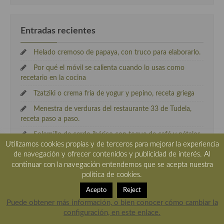
Entradas recientes
Helado cremoso de papaya, con truco para elaborarlo.
Por qué el móvil se calienta cuando lo usas como
recetario en la cocina
Tzatziki o crema fría de yogur y pepino, receta griega
Menestra de verduras del restaurante 33 de Tudela,
receta paso a paso.
Solomillo de cerdo ibérico con toque de café y pétalos
Utilizamos cookies propias y de terceros para mejorar la experiencia
rosas
de navegación y ofrecer contenidos y publicidad de interés. Al
continuar con la navegación entendemos que se acepta nuestra
política de cookies.
amigos .
Acepto
Reject
Puede obtener más información, o bien conocer cómo cambiar la
A el rincón de cocinar
configuración, en este enlace.