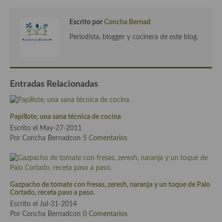
Cocina Danesa
Escrito por
Concha Bernad
Cocina de la Republica Checa
Periodista, blogger y cocinera de este blog.
Cocina de Polonia
Cocina de Ucrania
Entradas Relacionadas
Cocina Eslovena
Cocina Francesa
Papillote, una sana técnica de cocina
Escrito el May-27-2011
Cocina Griega
Por Concha Bernadcon
5 Comentarios
Cocina Holandesa
Cocina Hungara
Gazpacho de tomate con fresas, zeresh, naranja y un toque de Palo
Cocina Irlanda
Cortado, receta paso a paso.
Escrito el Jul-31-2014
Cocina Italiana
Por Concha Bernadcon
0 Comentarios