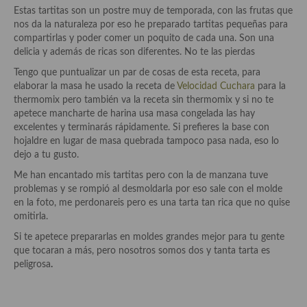
Historia de la gastronomía, platos celebres, cocineros, críticos,
Estas tartitas son un postre muy de temporada, con las frutas que
historias culinarias y otras cosas
nos da la naturaleza por eso he preparado tartitas pequeñas para
compartirlas y poder comer un poquito de cada una. Son una
Origen y evolución de la comida
delicia y además de ricas son diferentes. No te las pierdas
Protocolo y buenas maneras.
Tengo que puntualizar un par de cosas de esta receta, para
elaborar la masa he usado la receta de
Velocidad Cuchara
para la
Ocio – restaurantes, bares, tabernas
thermomix pero también va la receta sin thermomix y si no te
apetece mancharte de harina usa masa congelada las hay
Viajes eno-gastro-turísticos
excelentes y terminarás rápidamente. Si prefieres la base con
hojaldre en lugar de masa quebrada tampoco pasa nada, eso lo
En El Candelero
dejo a tu gusto.
Me han encantado mis tartitas pero con la de manzana tuve
Las opiniones de la «Cocinera»
problemas y se rompió al desmoldarla por eso sale con el molde
en la foto, me perdonareis pero es una tarta tan rica que no quise
Prensa
omitirla.
Recetas
Si te apetece prepararlas en moldes grandes mejor para tu gente
que tocaran a más, pero nosotros somos dos y tanta tarta es
Acompañamientos
peligrosa
.
Airfryer recetas