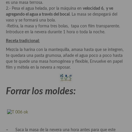
es una masa terrosa.
2.- Pesa el agua helada, por la máquina en
velocidad 6, y ve
Plato principal
agregando el agua a través del bocal
. La masa se despegará del
vaso y se formará una bola.
Aves
-Retira, la masa y forma tres bolas, tapa con film transparente.
Introduce en la nevera durante 1 hora o toda la noche.
Carne
Receta tradicional:
Pescado y Marisco
Mezcla la harina con la mantequilla, amasa hasta que se integren,
te quedara una pasta grumosa, añade el agua poco a poco hasta
Postres y dulces
que te quede una masa homogénea y flexible, Envuelve en papel
film y métela en la nevera a reposar.
Postres con frutas
Quesos, recetas
Forrar los moldes:
Salazones y encurtidos
Recetas Especiales
Recetas de Cuaresma
Recetas maridadas con los mejores AOVES
–
Saca la masa de la nevera una hora antes para que este