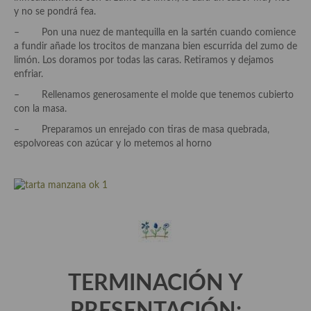
y no se pondrá fea.
Cocina Andaluza
– Pon una nuez de mantequilla en la sartén cuando comience
a fundir añade los trocitos de manzana bien escurrida del zumo de
Cocina Aragonesa
limón. Los doramos por todas las caras. Retiramos y dejamos
enfriar.
Cocina Asturiana
– Rellenamos generosamente el molde que tenemos cubierto
con la masa.
Cocina Balear
– Preparamos un enrejado con tiras de masa quebrada,
Cocina Canaria
espolvoreas con azúcar y lo metemos al horno
Cocina Castellana
Cocina Castilla – La Mancha
Cocina Catalana
Cocina Extremeña
Cocina Gallega
TERMINACIÓN Y
Cocina Madrileña