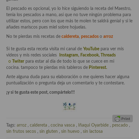
Cocina Azerí (Azerbaiyán)
El pescado es opcional, yo lo hice siguiendo la receta del Maestro,
tenia los pescados a mano, así que no tuve ningún problema para
Cocina de Egipto
utilizar estos, pero con los que más te molen te saldrá genial y si le
añades mariscos pues miel sobre hojuelas.
Cocina de Tunez
No te pierdas mis recetas de
caldereta
,
pescados
o
arroz
Cocina Oriental
Si te gusta esta receta visita mi canal de
YouTube
para ver mis
Cocina Tailandesa
videos y mis redes sociales
Instagram
,
Facebook
,
Threads
o
Twiter
para estar al día de todo lo que se cuece en mi
Cocina Japonesa
cocina. tampoco te pierdas mis tableros de
Pinterest.
Ante alguna duda para su elaboración o me quieres hacer alguna
Cocina Vietnamita
puntualización o pregunta deja un comentario y te contestare.
Cocina camboyana
¡y si te gusta este post, compártelo!!!
Cocina Coreana
Cocina HIndú
Tags:
arroz
,
caldereta
,
cocina vasca
,
Iñaqui Oyarbide
,
pescado
,
Cocina China
sin frutos secos
,
sin gluten
,
sin huevo
,
sin lactosa