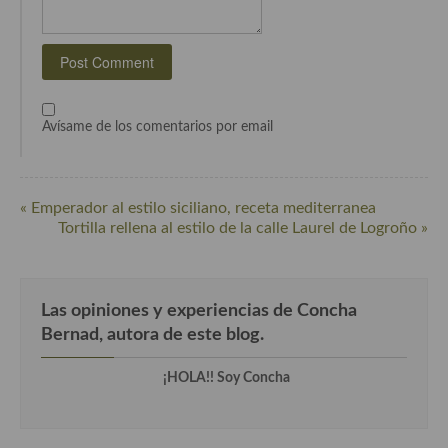
Cocina Murciana
Cocina Navarra
Cocina Riojana
Avísame de los comentarios por email
Cocina Valenciana
Cocina Vasca
« Emperador al estilo siciliano, receta mediterranea
Tortilla rellena al estilo de la calle Laurel de Logroño »
Cocina Europea
Cocina Alemana
Las opiniones y experiencias de Concha
Cocina Austriaca
Bernad, autora de este blog.
Cocina Belga
¡HOLA!! Soy Concha
Cocina Britanica
Cocina Bulgara