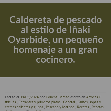
Actualidad y recomendaciones
Libros de cocina, repostería, gastronomía y más
Caldereta de pescado
Apuntes, estudios sobre temas interesantes e importantes
al estilo de Iñaki
Aceite de Oliva Virgen Extra (AOVE)
Oyarbide, un pequeño
Recetas maridadas con los mejores AOVES
homenaje a un gran
Flores en la cocina recetas
cocinero.
Técnicas de emplatado
El mundo del vino y las bebidas
Tiendas especiales
En la mesa: menaje, vajilla, técnicas de emplatado, decoración
Escrito el
08/03/2024
por
Concha Bernad
escrito en
Arroces Y
Especias, hierbas, condimentos, espesantes y aditivos
fideuás
,
Entrantes y primeros platos
,
General
,
Guisos, sopas y
cremas calientes y guisos
,
Pescado y Marisco
,
Recetas
,
Recetas