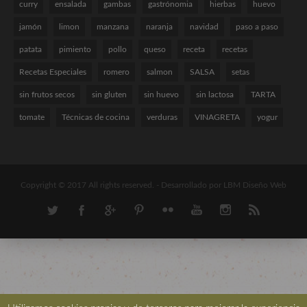
curry
ensalada
gambas
gastrónomia
hierbas
huevo
jamón
limon
manzana
naranja
navidad
paso a paso
patata
pimiento
pollo
queso
receta
recetas
Recetas Especiales
romero
salmon
SALSA
setas
sin frutos secos
sin gluten
sin huevo
sin lactosa
TARTA
tomate
Técnicas de cocina
verduras
VINAGRETA
yogur
Copyright © 2017 All rights reserved. -
Desarrollado por LBM Diseño Web