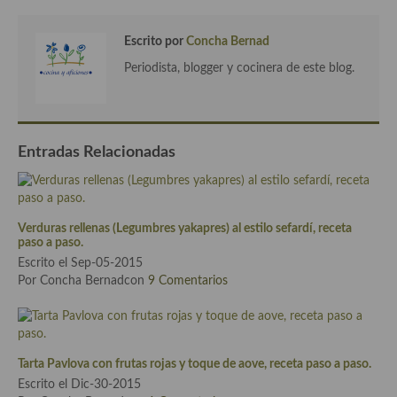
Cocina del Pacifico
Cocina filipina
Escrito por
Concha Bernad
Periodista, blogger y cocinera de este blog.
Cocina de Hawái
Cocina de Madagascar
Cocina Africana
Entradas Relacionadas
Cocina Sudafrinaca
Cocina del Congo
Verduras rellenas (Legumbres yakapres) al estilo sefardí, receta
paso a paso.
Cocina Sefardí
Escrito el Sep-05-2015
Por Concha Bernadcon
9 Comentarios
Cocina Yoshoku
Cocina callejera
Cocina fusión
Tarta Pavlova con frutas rojas y toque de aove, receta paso a paso.
Escrito el Dic-30-2015
Cocinas de España