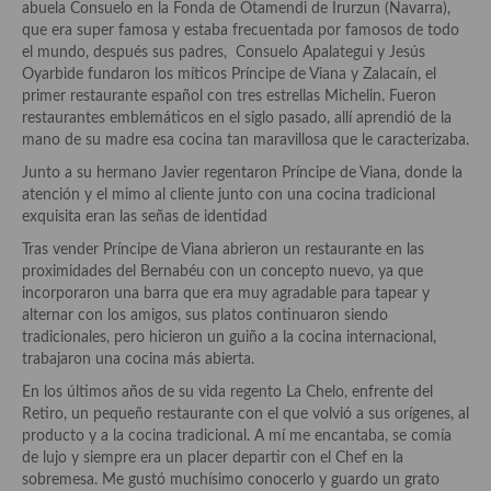
abuela Consuelo en la Fonda de Otamendi de Irurzun (Navarra),
Aderezos, salsas, vinagretas, especias, hierbas aromáticas o
que era super famosa y estaba frecuentada por famosos de todo
aditivos
el mundo, después sus padres, Consuelo Apalategui y Jesús
Oyarbide fundaron los míticos Príncipe de Viana y Zalacaín, el
Especias, mezclas de especias
primer restaurante español con tres estrellas Michelin. Fueron
restaurantes emblemáticos en el siglo pasado, allí aprendió de la
Hierbas aromáticas
mano de su madre esa cocina tan maravillosa que le caracterizaba.
Aceites
Junto a su hermano Javier regentaron Príncipe de Viana, donde la
atención y el mimo al cliente junto con una cocina tradicional
Mojos y pastas
exquisita eran las señas de identidad
Tras vender Príncipe de Viana abrieron un restaurante en las
Sales y polvos
proximidades del Bernabéu con un concepto nuevo, ya que
incorporaron una barra que era muy agradable para tapear y
Salsas y mojos
alternar con los amigos, sus platos continuaron siendo
tradicionales, pero hicieron un guiño a la cocina internacional,
Adobos
trabajaron una cocina más abierta.
Aperitivos
En los últimos años de su vida regento La Chelo, enfrente del
Retiro, un pequeño restaurante con el que volvió a sus orígenes, al
Bebidas
producto y a la cocina tradicional. A mí me encantaba, se comía
de lujo y siempre era un placer departir con el Chef en la
Bocadillos, hamburguesas, sándwich, emparedados, tostas y
sobremesa. Me gustó muchísimo conocerlo y guardo un grato