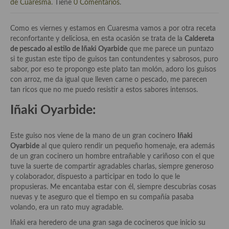
Historia de la gastronomía, platos celebres, cocineros, críticos,
de Cuaresma
. Tiene
0 Comentarios
.
historias culinarias y otras cosas
Como es viernes y estamos en Cuaresma vamos a por otra receta
Origen y evolución de la comida
reconfortante y deliciosa, en esta ocasión se trata de la
Caldereta
de pescado al estilo de Iñaki Oyarbide
que me parece un puntazo
Protocolo y buenas maneras.
si te gustan este tipo de guisos tan contundentes y sabrosos, puro
sabor, por eso te propongo este plato tan molón, adoro los guisos
Ocio – restaurantes, bares, tabernas
con arroz, me da igual que lleven carne o pescado, me parecen
tan ricos que no me puedo resistir a estos sabores intensos.
Viajes eno-gastro-turísticos
Iñaki Oyarbide:
En El Candelero
Las opiniones de la «Cocinera»
Este guiso nos viene de la mano de un gran cocinero
Iñaki
Oyarbide
al que quiero rendir un pequeño homenaje, era además
Prensa
de un gran cocinero un hombre entrañable y cariñoso con el que
tuve la suerte de compartir agradables charlas, siempre generoso
Recetas
y colaborador, dispuesto a participar en todo lo que le
propusieras. Me encantaba estar con él, siempre descubrías cosas
Acompañamientos
nuevas y te aseguro que el tiempo en su compañía pasaba
volando, era un rato muy agradable.
Airfryer recetas
Iñaki era heredero de una gran saga de cocineros que inicio su