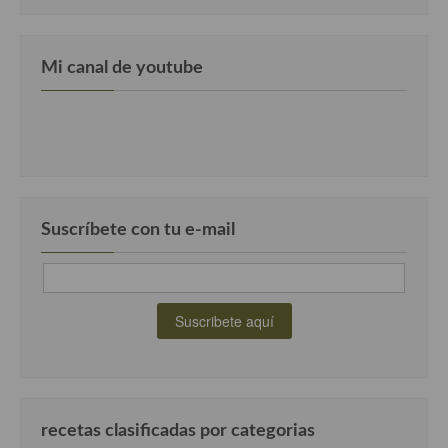
Cocina Luxemburgo
Cocina Polaca
Mi canal de youtube
Cocina portuguesa
Cocina Rusa
Cocina Sueca
Cocina Suiza
Suscríbete con tu e-mail
Cocina Turca
recetas clasificadas por categorias