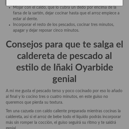
Agregar el arroz, mover y mezclar, nacarar
Cocina de Guatemala
Mojar con el caldo, que lo cubra un dedo por encima de la
farsa de la sartén, dejar cocinar hasta que el arroz empiece a
Cocina de Nicaragua
estar al dente.
Incorporar el resto de los pescados, cocinar tres minutos,
Cocina Ecuatoriana
apagar y dejar reposar cinco minutos.
Cocina Jamaicana
Consejos para que te salga el
Cocina Mexicana
caldereta de pescado al
Cocina peruana
estilo de Iñaki Oyarbide
Cocina de Oriente Medio
genial
Cocina israelí
A mi me gusta el pescado terso y poco cocinado por eso lo añado
al final y lo cocino tres o cuatro minutos, en este guiso no
Cocina libanesa
queremos que pierda su textura.
Cocina Armenia
Ten una cazuela con caldo caliente preparada mientras cocinas la
caldereta, así si el arroz de bebe todo el líquido podrás incorporar
Cocina Siria
más sin romper la cocción, el guiso seguirá su ritmo y te saldrá
genial.