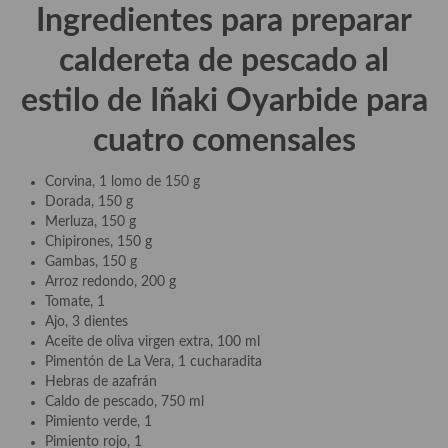
Ingredientes para preparar
Plato principal
caldereta de pescado al
Aves
estilo de Iñaki Oyarbide para
Carne
cuatro comensales
Pescado y Marisco
Corvina, 1 lomo de 150 g
Postres y dulces
Dorada, 150 g
Merluza, 150 g
Postres con frutas
Chipirones, 150 g
Gambas, 150 g
Quesos, recetas
Arroz redondo, 200 g
Tomate, 1
Salazones y encurtidos
Ajo, 3 dientes
Aceite de oliva virgen extra, 100 ml
Recetas Especiales
Pimentón de La Vera, 1 cucharadita
Hebras de azafrán
Recetas de Cuaresma
Caldo de pescado, 750 ml
Pimiento verde, 1
Recetas maridadas con los mejores AOVES
Pimiento rojo, 1