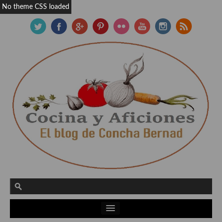
No theme CSS loaded