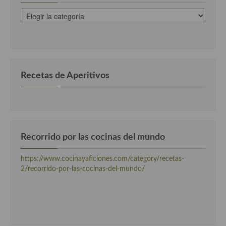
recetas
clasificadas
por
categorias
Recetas de Aperitivos
Recorrido por las cocinas del mundo
https://www.cocinayaficiones.com/category/recetas-
2/recorrido-por-las-cocinas-del-mundo/