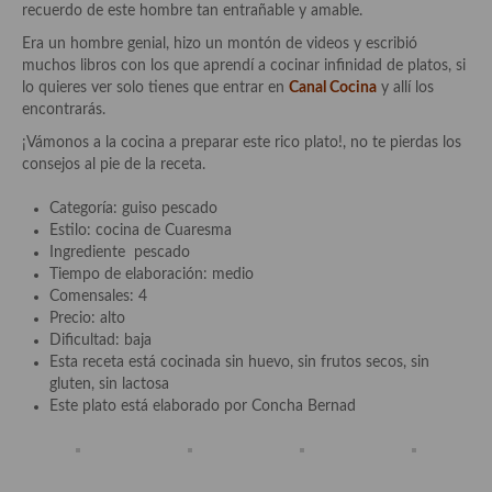
demás
recuerdo de este hombre tan entrañable y amable.
Era un hombre genial, hizo un montón de videos y escribió
Entrantes y primeros platos
muchos libros con los que aprendí a cocinar infinidad de platos, si
lo quieres ver solo tienes que entrar en
Canal Cocina
y allí los
Ensaladas
encontrarás.
Entrantes
¡Vámonos a la cocina a preparar este rico plato!, no te pierdas los
consejos al pie de la receta.
Gazpachos, salmorejos, sopas y cremas frías
Categoría: guiso pescado
Quínoa
Estilo: cocina de Cuaresma
Ingrediente pescado
Pasta
Tiempo de elaboración: medio
Comensales: 4
Arroces Y fideuás
Precio: alto
Dificultad: baja
Legumbres y cereales
Esta receta está cocinada sin huevo, sin frutos secos, sin
gluten, sin lactosa
Cuscús
Este plato está elaborado por Concha Bernad
Huevos
Masas elaboradas con harina, pizzas, quiches y demás