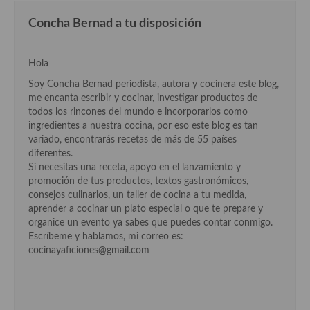
Cocina Danesa
Concha Bernad a tu disposición
Cocina de la Republica Checa
Hola
Cocina de Polonia
Soy Concha Bernad periodista, autora y cocinera este blog,
me encanta escribir y cocinar, investigar productos de
Cocina de Ucrania
todos los rincones del mundo e incorporarlos como
ingredientes a nuestra cocina, por eso este blog es tan
Cocina Eslovena
variado, encontrarás recetas de más de 55 países
diferentes.
Cocina Francesa
Si necesitas una receta, apoyo en el lanzamiento y
promoción de tus productos, textos gastronómicos,
Cocina Griega
consejos culinarios, un taller de cocina a tu medida,
aprender a cocinar un plato especial o que te prepare y
Cocina Holandesa
organice un evento ya sabes que puedes contar conmigo.
Escríbeme y hablamos, mi correo es:
Cocina Hungara
cocinayaficiones@gmail.com
Cocina Irlanda
Cocina Italiana