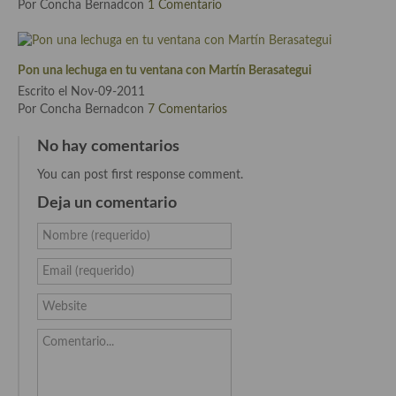
Por Concha Bernadcon
1 Comentario
Cocina Andaluza
Cocina Aragonesa
Pon una lechuga en tu ventana con Martín Berasategui
Escrito el Nov-09-2011
Cocina Asturiana
Por Concha Bernadcon
7 Comentarios
Cocina Balear
No hay comentarios
You can post first response comment.
Cocina Canaria
Deja un comentario
Cocina Castellana
Nombre (requerido)
Cocina Castilla – La Mancha
Email (requerido)
Cocina Catalana
Website
Cocina Extremeña
Comentario...
Cocina Gallega
Cocina Madrileña