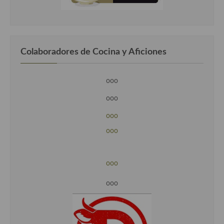
Colaboradores de Cocina y Aficiones
ooo
ooo
ooo
ooo
ooo
ooo