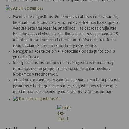
Plato principal
Esencia de langostinos:
Ponemos las cabezas en una sartén,
Aves
les añadimos la cebolla y el tomate y sofreímos hasta que la
verdura este trasparente, añadimos las cabezas crujientes,
Carne
bañamos con el vino, les añadimos el caldo y cocinamos 15
minutos. Trituramos con la thermomix, Mycook, batidora o
Pescado y Marisco
robot, colamos con un tamiz fino y reservamos.
Rehogar en aceite de oliva la cebolleta picada junto con la
Postres y dulces
guindilla fresca.
Incorporamos los cuerpos de los langostinos troceados y
Postres con frutas
retiramos del fuego que se cocine con el calor residual.
Probamos y rectificamos.
Quesos, recetas
añadimos la esencia de gambas, cuchara a cuchara para no
pasarnos y hasta que esté a nuestro gusto, nos s tiene que
Salazones y encurtidos
quedar una pasta espesa y consistente. Dejamos enfriar
Recetas Especiales
Recetas de Cuaresma
Recetas maridadas con los mejores AOVES