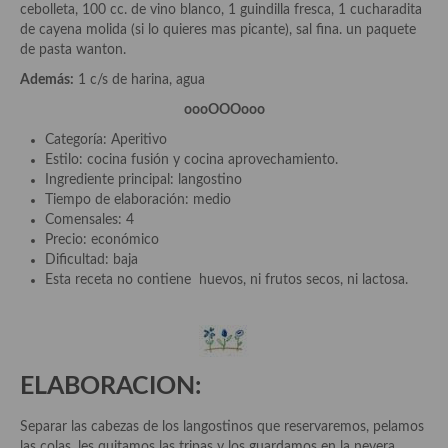
demás
cebolleta, 100 cc. de vino blanco, 1 guindilla fresca, 1 cucharadita
de cayena molida (si lo quieres mas picante), sal fina. un paquete
Entrantes y primeros platos
de pasta wanton.
Además:
1 c/s de harina, agua
Ensaladas
oooOOOooo
Entrantes
Categoría: Aperitivo
Estilo: cocina fusión y cocina aprovechamiento.
Gazpachos, salmorejos, sopas y cremas frías
Ingrediente principal: langostino
Tiempo de elaboración: medio
Quínoa
Comensales: 4
Precio: económico
Pasta
Dificultad: baja
Esta receta no contiene huevos, ni frutos secos, ni lactosa.
Arroces Y fideuás
Legumbres y cereales
Cuscús
ELABORACION:
Huevos
Separar las cabezas de los langostinos que reservaremos, pelamos
las colas, les quitamos las tripas y los guardamos en la nevera.
Masas elaboradas con harina, pizzas, quiches y demás