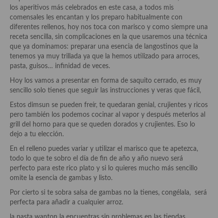
Historia de la gastronomía, platos celebres, cocineros, críticos,
los aperitivos más celebrados en este casa, a todos mis
historias culinarias y otras cosas
comensales les encantan y los preparo habitualmente con
diferentes rellenos, hoy nos toca con marisco y como siempre una
Origen y evolución de la comida
receta sencilla, sin complicaciones en la que usaremos una técnica
que ya dominamos: preparar una esencia de langostinos que la
Protocolo y buenas maneras.
tenemos ya muy trillada ya que la hemos utilizado para arroces,
pasta, guisos… infinidad de veces.
Ocio – restaurantes, bares, tabernas
Hoy los vamos a presentar en forma de saquito cerrado, es muy
Viajes eno-gastro-turísticos
sencillo solo tienes que seguir las instrucciones y veras que fácil,
Estos dimsun se pueden freír, te quedaran genial, crujientes y ricos
En El Candelero
pero también los podemos cocinar al vapor y después meterlos al
grill del horno para que se queden dorados y crujientes. Eso lo
Las opiniones de la «Cocinera»
dejo a tu elección.
Prensa
En el relleno puedes variar y utilizar el marisco que te apetezca,
todo lo que te sobro el día de fin de año y año nuevo será
Recetas
perfecto para este rico plato y si lo quieres mucho más sencillo
omite la esencia de gambas y listo.
Acompañamientos
Por cierto si te sobra salsa de gambas no la tienes, congélala, será
perfecta para añadir a cualquier arroz.
Airfryer recetas
la pasta wanton la encuentras sin problemas en las tiendas