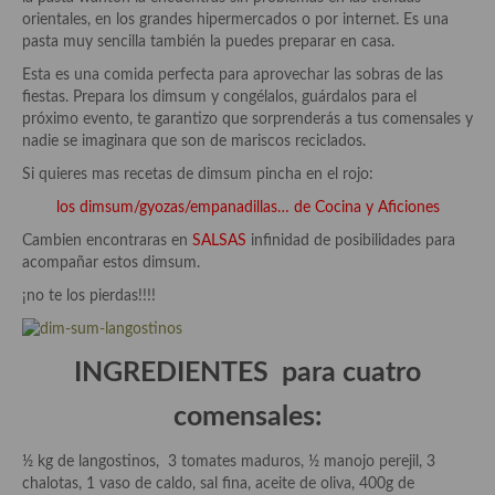
Aderezos, salsas, vinagretas, especias, hierbas aromáticas o
orientales, en los grandes hipermercados o por internet. Es una
aditivos
pasta muy sencilla también la puedes preparar en casa.
Esta es una comida perfecta para aprovechar las sobras de las
Especias, mezclas de especias
fiestas. Prepara los dimsum y congélalos, guárdalos para el
próximo evento, te garantizo que sorprenderás a tus comensales y
Hierbas aromáticas
nadie se imaginara que son de mariscos reciclados.
Aceites
Si quieres mas recetas de dimsum pincha en el rojo:
los dimsum/gyozas/empanadillas… de Cocina y Aficiones
Mojos y pastas
Cambien encontraras en
SALSAS
infinidad de posibilidades para
Sales y polvos
acompañar estos dimsum.
¡no te los pierdas!!!!
Salsas y mojos
Adobos
INGREDIENTES para cuatro
Aperitivos
comensales:
Bebidas
½ kg de langostinos, 3 tomates maduros, ½ manojo perejil, 3
Bocadillos, hamburguesas, sándwich, emparedados, tostas y
chalotas, 1 vaso de caldo, sal fina, aceite de oliva, 400g de