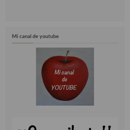
Cocina Danesa
Cocina de la Republica Checa
Cocina de Polonia
Mi canal de youtube
Cocina de Ucrania
Cocina Eslovena
Cocina Francesa
Cocina Griega
Cocina Holandesa
Cocina Hungara
Cocina Irlanda
Cocina Italiana