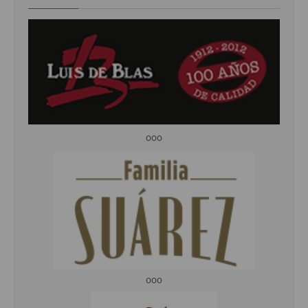
ooo
ooo