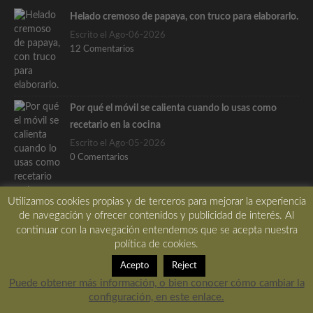
Helado cremoso de papaya, con truco para elaborarlo.
Escrito el Ago-06-2026
12 Comentarios
Por qué el móvil se calienta cuando lo usas como
recetario en la cocina
Escrito el Ago-05-2026
0 Comentarios
Utilizamos cookies propias y de terceros para mejorar la experiencia
de navegación y ofrecer contenidos y publicidad de interés. Al
Tzatziki o crema fría de yogur y pepino, receta griega
continuar con la navegación entendemos que se acepta nuestra
política de cookies.
Escrito el Ago-03-2026
5 Comentarios
Acepto
Reject
Puede obtener más información, o bien conocer cómo cambiar la
configuración, en este enlace.