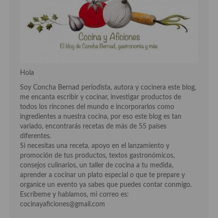
Cocina Murciana
Cocina Navarra
Cocina Riojana
Hola
Cocina Valenciana
Soy Concha Bernad periodista, autora y cocinera este blog,
Cocina Vasca
me encanta escribir y cocinar, investigar productos de
todos los rincones del mundo e incorporarlos como
Cocina Europea
ingredientes a nuestra cocina, por eso este blog es tan
variado, encontrarás recetas de más de 55 países
Cocina Alemana
diferentes.
Si necesitas una receta, apoyo en el lanzamiento y
Cocina Austriaca
promoción de tus productos, textos gastronómicos,
consejos culinarios, un taller de cocina a tu medida,
Cocina Belga
aprender a cocinar un plato especial o que te prepare y
organice un evento ya sabes que puedes contar conmigo.
Cocina Britanica
Escríbeme y hablamos, mi correo es:
cocinayaficiones@gmail.com
Cocina Bulgara