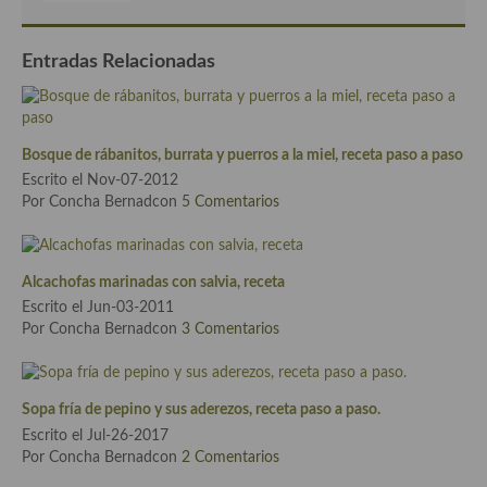
Cocina Azerí (Azerbaiyán)
Entradas Relacionadas
Cocina de Egipto
Cocina de Tunez
Cocina Oriental
Bosque de rábanitos, burrata y puerros a la miel, receta paso a paso
Escrito el Nov-07-2012
Cocina Tailandesa
Por Concha Bernadcon
5 Comentarios
Cocina Japonesa
Cocina Vietnamita
Alcachofas marinadas con salvia, receta
Escrito el Jun-03-2011
Cocina camboyana
Por Concha Bernadcon
3 Comentarios
Cocina Coreana
Cocina HIndú
Sopa fría de pepino y sus aderezos, receta paso a paso.
Escrito el Jul-26-2017
Cocina China
Por Concha Bernadcon
2 Comentarios