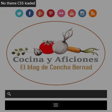
No theme CSS loaded