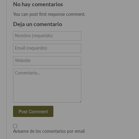
Cocina del Pacifico
No hay comentarios
You can post first response comment.
Cocina filipina
Deja un comentario
Cocina de Hawái
Nombre (requerido)
Cocina de Madagascar
Email (requerido)
Cocina Africana
Website
Cocina Sudafrinaca
Comentario...
Cocina del Congo
Cocina Sefardí
Cocina Yoshoku
Cocina callejera
Cocina fusión
Avísame de los comentarios por email
Cocinas de España