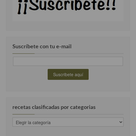
Cocina Luxemburgo
Cocina Polaca
Cocina portuguesa
Cocina Rusa
Suscríbete con tu e-mail
Cocina Sueca
Cocina Suiza
Cocina Turca
recetas clasificadas por categorias
recetas
clasificadas
por