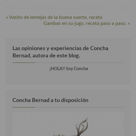
Cocina Andaluza
« Vasito de lentejas de la buena suerte, receta
Gambas en su jugo, receta paso a paso. »
Cocina Aragonesa
Cocina Asturiana
Las opiniones y experiencias de Concha
Cocina Balear
Bernad, autora de este blog.
Cocina Canaria
¡HOLA!! Soy Concha
Cocina Castellana
Cocina Castilla – La Mancha
Cocina Catalana
Concha Bernad a tu disposición
Cocina Extremeña
Cocina Gallega
Cocina Madrileña