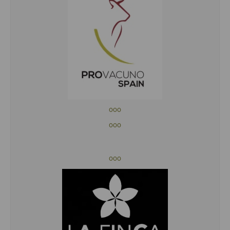
ooo
ooo
ooo