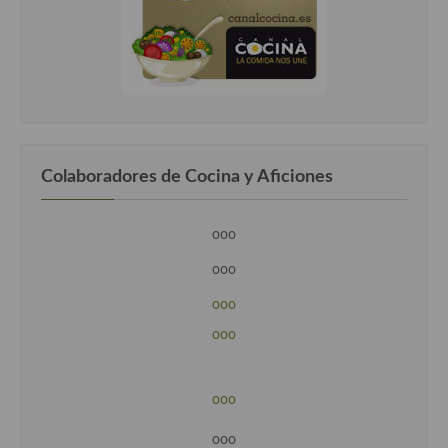
Colaboradores de Cocina y Aficiones
ooo
ooo
ooo
ooo
ooo
ooo