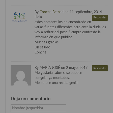
Cocina Azerí (Azerbaiyán)
By
Concha Bernad
on 11 septiembre, 2014
Cocina de Egipto
Hola
Responder
estos nombres los he encontrado en
Cocina de Tunez
varias fuentes diferentes pero ante la duda los
voy a retirar del post. Siempre contrasto la
Cocina Oriental
información que publico.
Muchas gracias
Cocina Tailandesa
Un saludo
Concha
Cocina Japonesa
Cocina Vietnamita
By MARÍA JOSÉ on 2 mayo, 2017
Responder
Me gustaría saber si se pueden
Cocina camboyana
congelar ya montados.
Me parece una receta genial
Cocina Coreana
Cocina HIndú
Deja un comentario
Cocina China
Nombre (requerido)