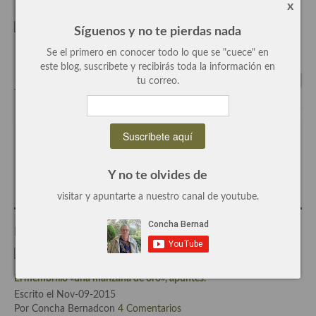
x
Rodaballo «maître d’Hôtel», receta paso a paso.
Recetas de fiesta, Navidad y días señalados
Síguenos y no te pierdas nada
Resumen tematicos de recetas
Se el primero en conocer todo lo que se "cuece" en
este blog, suscribete y recibirás toda la información en
Cocinas del mundo
tu correo.
Tags:
Apuntes
,
pescado
,
pez
,
rodaballo
Cocina Americana
Cocina Argentina
Escrito por
Concha Bernad
Cocina Brasileña
Periodista, blogger y cocinera de este blog.
Y no te olvides de
Cocina colombiana
visitar y apuntarte a nuestro canal de youtube.
Cocina Cajún y Creole
Entradas Relacionadas
Cocina Venezolana
Cocina Cubana
El membrillo «una manzana de oro», apuntes.
Escrito el Nov-09-2015
Cocina de Estados Unidos
Por Concha Bernadcon
4 Comentarios