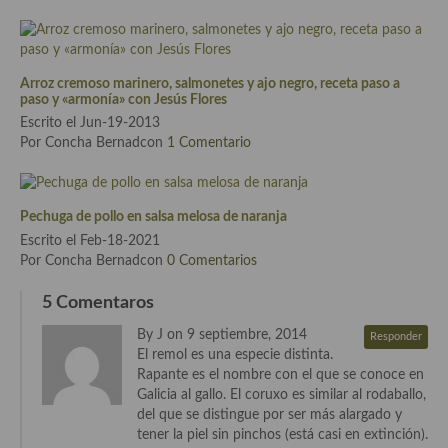
Cocina de Guatemala
Cocina de Nicaragua
Arroz cremoso marinero, salmonetes y ajo negro, receta paso a
paso y «armonía» con Jesús Flores
Cocina Ecuatoriana
Escrito el Jun-19-2013
Cocina Jamaicana
Por Concha Bernadcon
1 Comentario
Cocina Mexicana
Pechuga de pollo en salsa melosa de naranja
Cocina peruana
Escrito el Feb-18-2021
Por Concha Bernadcon
0 Comentarios
Cocina de Oriente Medio
5 Comentaros
Cocina israelí
By J on 9 septiembre, 2014
Responder
Cocina libanesa
El remol es una especie distinta.
Rapante es el nombre con el que se conoce en
Cocina Armenia
Galicia al gallo. El coruxo es similar al rodaballo,
del que se distingue por ser más alargado y
Cocina Siria
tener la piel sin pinchos (está casi en extinción).