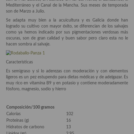
Aderezos, salsas, vinagretas, especias, hierbas aromáticas o
Mediterráneo y el Canal de la Mancha. Sus meses de temporada
aditivos
son de Marzo a Julio.
Se adapta muy bien a la acuicultura y es Galicia donde han
Especias, mezclas de especias
logrado su cultivo con mayor éxito, se diferencian de los salvajes
como ya hemos indicado por sus pigmentaciones verdosas más
Hierbas aromáticas
oscuras, son de gran calidad y buen sabor pero claro esta no le
hacen sombra al salvaje.
Aceites
Mojos y pastas
Características
Sales y polvos
Es semigraso y si lo aderezas con moderación y con elementos
ligeros es un pez estupendo para dietas médicas y de adelgazar. Es
Salsas y mojos
muy rico en vitamina B9 y en potasio y contiene moderadamente
fósforo, magnesio, sodio y hierro
Adobos
Aperitivos
Composición/100 gramos
Calorías
102
Bebidas
Proteínas (g)
16
Hidratos de carbono
13
Bocadillos, hamburguesas, sándwich, emparedados, tostas y
Lípidos (gr)
2,95