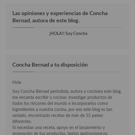
Cocina Andaluza
Las opiniones y experiencias de Concha
Bernad, autora de este blog.
Cocina Aragonesa
¡HOLA!! Soy Concha
Cocina Asturiana
Cocina Balear
Cocina Canaria
Concha Bernad a tu disposición
Cocina Castellana
Hola
Cocina Castilla – La Mancha
Soy Concha Bernad periodista, autora y cocinera este blog,
Cocina Catalana
me encanta escribir y cocinar, investigar productos de
todos los rincones del mundo e incorporarlos como
Cocina Extremeña
ingredientes a nuestra cocina, por eso este blog es tan
variado, encontrarás recetas de más de 55 países
Cocina Gallega
diferentes.
Si necesitas una receta, apoyo en el lanzamiento y
Cocina Madrileña
promoción de tus productos, textos gastronómicos,