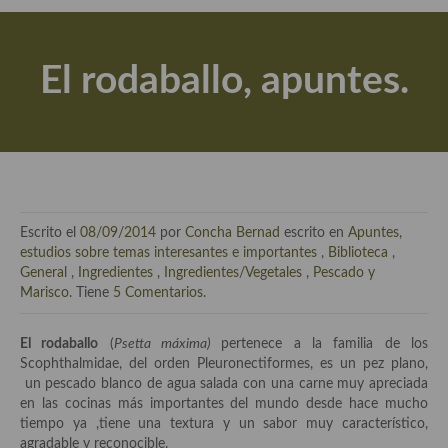
Actualidad y recomendaciones
Libros de cocina, repostería, gastronomía y más
El rodaballo, apuntes.
Apuntes, estudios sobre temas interesantes e importantes
Aceite de Oliva Virgen Extra (AOVE)
Recetas maridadas con los mejores AOVES
Flores en la cocina recetas
Escrito el
08/09/2014
por
Concha Bernad
escrito en
Apuntes,
Técnicas de emplatado
estudios sobre temas interesantes e importantes
,
Biblioteca
,
General
,
Ingredientes
,
Ingredientes/Vegetales
,
Pescado y
El mundo del vino y las bebidas
Marisco
. Tiene
5 Comentarios
.
Tiendas especiales
El rodaballo
(
Psetta máxima)
pertenece a la familia de los
Scophthalmidae, del orden Pleuronectiformes, es un pez plano,
En la mesa: menaje, vajilla, técnicas de emplatado, decoración
un pescado blanco de agua salada con una carne muy apreciada
en las cocinas más importantes del mundo desde hace mucho
Especias, hierbas, condimentos, espesantes y aditivos
tiempo ya ,tiene una textura y un sabor muy característico,
agradable y reconocible.