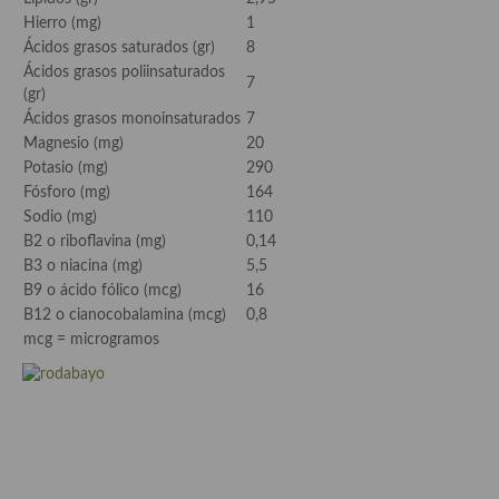
demás
Hierro (mg)
1
Ácidos grasos saturados (gr)
8
Entrantes y primeros platos
Ácidos grasos poliinsaturados
7
(gr)
Ensaladas
Ácidos grasos monoinsaturados
7
Entrantes
Magnesio (mg)
20
Potasio (mg)
290
Gazpachos, salmorejos, sopas y cremas frías
Fósforo (mg)
164
Sodio (mg)
110
Quínoa
B2 o riboflavina (mg)
0,14
B3 o niacina (mg)
5,5
Pasta
B9 o ácido fólico (mcg)
16
B12 o cianocobalamina (mcg)
0,8
Arroces Y fideuás
mcg = microgramos
Legumbres y cereales
Cuscús
Huevos
Masas elaboradas con harina, pizzas, quiches y demás