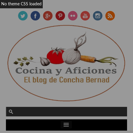
No theme CSS loaded