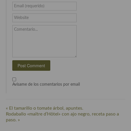
Cocina del Pacifico
Email (requerido)
Cocina filipina
Website
Cocina de Hawái
Comentario...
Cocina de Madagascar
Cocina Africana
Cocina Sudafrinaca
Cocina del Congo
Cocina Sefardí
Avísame de los comentarios por email
Cocina Yoshoku
Cocina callejera
« El tamarillo o tomate árbol, apuntes.
Rodaballo «maître d’Hôtel» con ajo negro, receta paso a
Cocina fusión
paso. »
Cocinas de España