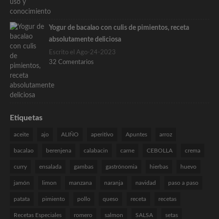
Yogur de bacalao con culis de pimientos, receta
absolutamente deliciosa
Escrito el Ago-24-2023
32 Comentarios
Etiquetas
aceite
ajo
ALIÑO
aperitivo
Apuntes
arroz
bacalao
berenjena
calabacin
carne
CEBOLLA
crema
curry
ensalada
gambas
gastrónomia
hierbas
huevo
jamón
limon
manzana
naranja
navidad
paso a paso
patata
pimiento
pollo
queso
receta
recetas
Recetas Especiales
romero
salmon
SALSA
setas