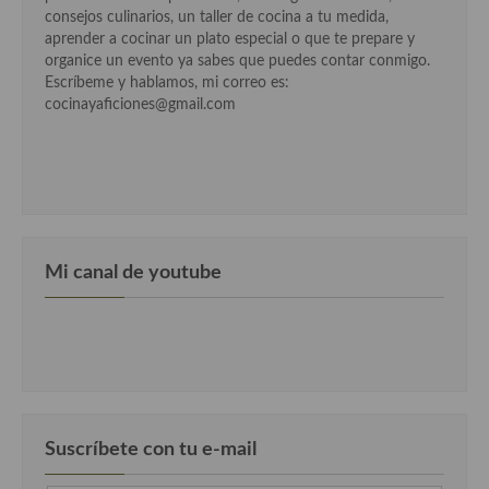
consejos culinarios, un taller de cocina a tu medida,
Cocina Murciana
aprender a cocinar un plato especial o que te prepare y
organice un evento ya sabes que puedes contar conmigo.
Cocina Navarra
Escríbeme y hablamos, mi correo es:
cocinayaficiones@gmail.com
Cocina Riojana
Cocina Valenciana
Cocina Vasca
Cocina Europea
Mi canal de youtube
Cocina Alemana
Cocina Austriaca
Cocina Belga
Cocina Britanica
Suscríbete con tu e-mail
Cocina Bulgara