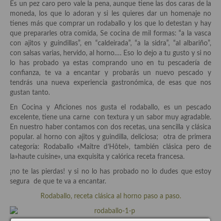
Es un pez caro pero vale la pena, aunque tiene las dos caras de la
moneda, los que lo adoran y si les quieres dar un homenaje no
Plato principal
tienes más que comprar un rodaballo y los que lo detestan y hay
que prepararles otra comida, Se cocina de mil formas: “a la vasca
Aves
con ajitos y guindillas”, en “caldeirada”, “a la sidra”, “al albariño”,
con salsas varias, hervido, al horno…. Eso lo dejo a tu gusto y si no
Carne
lo has probado ya estas comprando uno en tu pescadería de
confianza, te va a encantar y probarás un nuevo pescado y
Pescado y Marisco
tendrás una nueva experiencia gastronómica, de esas que nos
gustan tanto.
Postres y dulces
En Cocina y Aficiones nos gusta el rodaballo, es un pescado
excelente, tiene una carne con textura y un sabor muy agradable.
Postres con frutas
En nuestro haber contamos con dos recetas, una sencilla y clásica
popular. al horno con ajitos y guindilla, deliciosa; otra de primera
Quesos, recetas
categoría: Rodaballo «Maître d’Hôtel», también clásica pero de
la»haute cuisine», una exquisita y calórica receta francesa.
Salazones y encurtidos
¡no te las pierdas! y si no lo has probado no lo dudes que estoy
Recetas Especiales
segura de que te va a encantar.
Rodaballo, receta clásica al horno paso a paso.
Recetas de Cuaresma
Recetas maridadas con los mejores AOVES