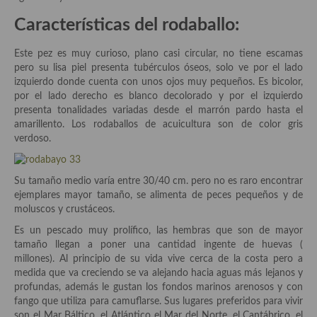
Historia de la gastronomía, platos celebres, cocineros, críticos,
historias culinarias y otras cosas
Características del rodaballo:
Origen y evolución de la comida
Este pez es muy curioso, plano casi circular, no tiene escamas
pero su lisa piel presenta tubérculos óseos, solo ve por el lado
Protocolo y buenas maneras.
izquierdo donde cuenta con unos ojos muy pequeños. Es bicolor,
por el lado derecho es blanco decolorado y por el izquierdo
Ocio – restaurantes, bares, tabernas
presenta tonalidades variadas desde el marrón pardo hasta el
amarillento. Los rodaballos de acuicultura son de color gris
Viajes eno-gastro-turísticos
verdoso.
En El Candelero
Su tamaño medio varía entre 30/40 cm. pero no es raro encontrar
Las opiniones de la «Cocinera»
ejemplares mayor tamaño, se alimenta de peces pequeños y de
moluscos y crustáceos.
Prensa
Es un pescado muy prolífico, las hembras que son de mayor
Recetas
tamaño llegan a poner una cantidad ingente de huevas (
millones). Al principio de su vida vive cerca de la costa pero a
Acompañamientos
medida que va creciendo se va alejando hacia aguas más lejanos y
profundas, además le gustan los fondos marinos arenosos y con
Airfryer recetas
fango que utiliza para camuflarse. Sus lugares preferidos para vivir
son el Mar Báltico, el Atlántico el Mar del Norte, el Cantábrico, el